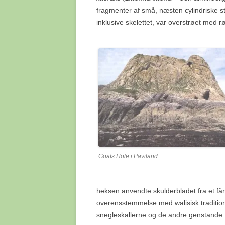
fragmenter af små, næsten cylindriske st
inklusive skelettet, var overstrøet med r
Goats Hole i Paviland
heksen anvendte skulderbladet fra et får,
overensstemmelse med walisisk traditi
snegleskallerne og de andre genstande f