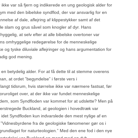
 ikke var så fjern og indikerede en ung geologisk alder for
NY ART AF ORANGUTANG
 med den bibelske syndflod, der var ansvarlig for en
lse af dale, aflejring af klippestykker samt af det
NYE FUND AF DENISOVA-
le slam og grus såvel som knogler af dyr. Hans
MENNESKET
ggelig, at selv efter at alle bibelske overtoner var
 hans omhyggelige redegørelse for de menneskelige
OLDOWAN REDSKABER F
e og tyske diluviale aflejringer og hans argumentation for
ALGERIET
adig god mening.
OUT-OF-AFRICA I
en betydelig alder. For at få dette til at stemme overens
SYMBOLSK ADFÆRD HOS
n, at ordet ”begyndelse” i første vers i
NEANDERTALERE?
angt tidsrum, hvis størrelse ikke var nærmere fastsat, før
ruroliget over, at der ikke var fundet menneskelige
TIBETANERNES
fra dem, som Syndfloden var kommet for at udslette? Men på
HØJDETILPASNING
derstregede Buckland, at geologien i hovedtræk var
 idet Syndfloden kun indvarslede den mest nylige af en
UDVANDRINGEN TIL AUST
: ”Vidnesbyrdene fra de geologiske fænomener gør os i
MELANESIEN
å grundlaget for naturteologien.” Med den ene fod i den nye
FUND AF 2,8 MIO. ÅR GAM