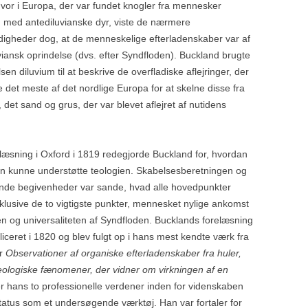
HOMO SAPIENS,
vor i Europa, der var fundet knogler fra mennesker
RESS –
ÖHNINGEN
NEANDERTALERE OG DEN
med antediluvianske dyr, viste de nærmere
gheder dog, at de menneskelige efterladenskaber var af
ØVRE DONAU – BADEN
ACHTAL
HOMO-LINJEN ER ÆLDRE
viansk oprindelse (dvs. efter Syndfloden). Buckland brugte
WÜRTTEMBERG
HIDTIL ANTAGET
BLAUBEUREN
sen diluvium til at beskrive de overfladiske aflejringer, der
SCHÖNINGEN, TYSKLAND
det meste af det nordlige Europa for at skelne disse fra
HVORNÅR UDDØDE
LONETAL
ON OG
, det sand og grus, der var blevet aflejret af nutidens
NEANDERTALERNE?
STEINHEIM AN DER MURR
SE
OFFNET-OG HOH
MENNESKET FRA PESTER
HULERNE
elæsning i Oxford i 1819 redegjorde Buckland for, hvordan
OASE
TALHEIM
n kunne understøtte teologien. Skabelsesberetningen og
MODERNE KRANIEKALOT
nde begivenheder var sande, hvad alle hovedpunkter
ULM OG ULMER 
ISRAEL, 55.000 ÅR
nklusive de to vigtigste punkter, mennesket nylige ankomst
n og universaliteten af Syndfloden. Bucklands forelæsning
MYSTERIET OMKRING
liceret i 1820 og blev fulgt op i hans mest kendte værk fra
DVÆRGMENNESKET FRA
er
Observationer af organiske efterladenskaber fra huler,
FLORES – HOMO FLORES
geologiske fænomener, der vidner om virkningen af en
r hans to professionelle verdener inden for videnskaben
NEANDERTALEREN FRA
 status som et undersøgende værktøj. Han var fortaler for
ALTAMURA