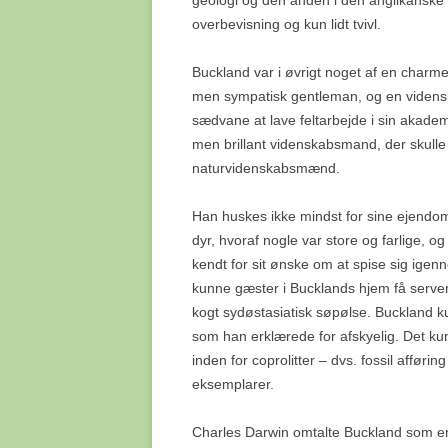
geologi og den anden i den anglikansk
overbevisning og kun lidt tvivl.
Buckland var i øvrigt noget af en charme
men sympatisk gentleman, og en videns
sædvane at lave feltarbejde i sin akadem
men brillant videnskabsmand, der skulle b
naturvidenskabsmænd.
Han huskes ikke mindst for sine ejendom
dyr, hvoraf nogle var store og farlige, 
kendt for sit ønske om at spise sig igenn
kunne gæster i Bucklands hjem få server
kogt sydøstasiatisk søpølse. Buckland k
som han erklærede for afskyelig. Det kun
inden for coprolitter – dvs. fossil afførin
eksemplarer.
Charles Darwin omtalte Buckland som en