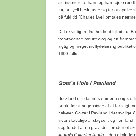
sig inspirere af ham, og han rejste rundt
tur, at Lyell besluttede sig for at opgive 
på fuld tid (Charles Lyell omtales nærme
Det er vigtigt at fastholde et billede 
fremragende naturteolog og en fremrage
vigtig og meget indflydelsesrig publikat
1800-tallet.
Goat’s Hole i Paviland
Buckland er i denne sammenhæng særlig 
første fossil nogensinde af et fortidigt m
halvøen Gower i Paviland i det sydlige W
videnskabelige af slagsen, og han fandt
dog fundet af en grav, der foruden et sk
littoralis
(
Littorina littoria
– den almindelig