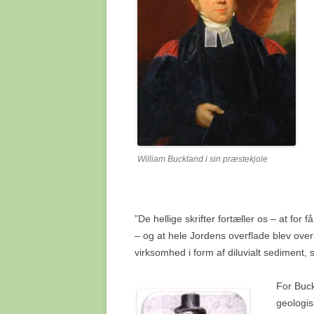
MANDDRAB OG MASSA
LAPEDO 
NEOLITIKUM OG MESO
PORTUG
MENNESKET OG ILDE
TYSKLA
OPRINDELSEN AF BIPE
VERTES
OPREJST STAND OG 
VINDIJA
OUT-OF AFRICA II – 
SAPIENS’ KOLONISERI
WILLEN
VERDEN
ØSTRIG
William Buckland i sin præstekjole
PIGMENTERING HOS
MENNESKET
”De hellige skrifter fortæller os – at for
SAARTJIE (SARAH) B
– og at hele Jordens overflade blev ove
(1789-1815)
virksomhed i form af diluvialt sediment, 
SKRIFTSPROGETS OP
For Buck
OG UDVIKLING
geologis