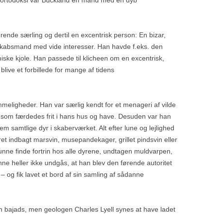
e ortodoksi var Buckland en mand med en dyb
OLDOWAN REDSKABER
HULEKUNST PÅ SUWALES
rende særling og dertil en excentrisk person: En bizar,
kabsmand med vide interesser. Han havde f.eks. den
iske kjole. Han passede til klicheen om en excentrisk,
live et forbillede for mange af tidens
meligheder. Han var særlig kendt for et menageri af vilde
og som færdedes frit i hans hus og have. Desuden var han
em samtlige dyr i skaberværket. Alt efter lune og lejlighed
et indbagt marsvin, musepandekager, grillet pindsvin eller
unne finde fortrin hos alle dyrene, undtagen muldvarpen,
ne heller ikke undgås, at han blev den førende autoritet
g – og fik lavet et bord af sin samling af sådanne
 bajads, men geologen Charles Lyell synes at have ladet