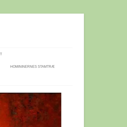
T
HOMININERNES STAMTRÆ
IEKALOT
ET I
DI