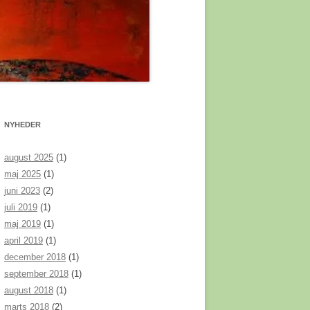
FOSSIL
R HOMO
KO
ABER
 ER
NYHEDER
MMEL.
august 2025
(1)
maj 2025
(1)
juni 2023
(2)
UESOS
juli 2019
(1)
 EN
maj 2019
(1)
NNY
april 2019
(1)
december 2018
(1)
EN
september 2018
(1)
august 2018
(1)
marts 2018
(2)