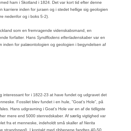
 med ham i Skotland i 1824. Det var kort tid efter denne
sin karriere inden for juraen og i stedet hellige sig geologien
re nedenfor og i boks 5-2).
af Buckland som en fremragende videnskabsmand, en
nde forfatter. Hans
Syndflodens efterladenskaber
var en
ion inden for palæontologien og geologien i begyndelsen af
interessant for i 1822-23 at have fundet og udgravet det
enneske. Fossilet blev fundet i en hule, ”Goat’s Hole”, på
ales. Hans udgravning i Goat’s Hole var en af de tidligste
 her mere end 5000 stenredskaber. Af særlig vigtighed var
elet fra et menneske, indeholdt små skaller af
Nerita
e strandsnegl). I kontakt med ribbenene fandtes 40-50