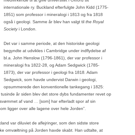
medvirkende til at give universitet i Oxford sit
KRER I
EUROPÆERNES GENPUL
(LAGAR VELHO),
ROBERT BROOM 1866-1951
internationale ry. Buckland efterfulgte John Kidd (1775-
LITIKUM
MAS-D’AZIL
AL
FREMSTILLEDE
1851) som professor i mineralogi i 1813 og fra 1818
WILLIAM BUCKLAND (1784-1856),
N
NEANDERTALERNE HULE
også i geologi. Samme år blev han valgt til
the Royal
NIAUX-GROTTEN
ND
AHRENSBURG TUNNELDAL,
SYNDFLODSGEOLOGI OG
Society
i London.
TYSKLAND – STELLMOOR OG
ISTIDER
DALISME –
HAR SKRIFTSPROGET
PECH MERLE
ZÖLLÖS, UNGARN
MEIENDORF
GANG
PALÆOLITISKE RØDDER?
Det var i samme periode, at den historiske geologi
SAINT HILAIRE-LA-FORET
, KROATIEN
begyndte at udvikles i Cambridge under indflydelse af
BILZINGSLEBEN
HOMO
HOMO FLORESIENSIS ER
bl.a. John Henslow (1796-1861), der var professor i
SAINT-CÉSAIRE
NG AF
END HIDTIL ANTAGET
DORF – WACHAU,
DRELSDORF – VERDENS
mineralogi fra 1822-28, og Adam Sedgwick (1785-
NORDLIGSTE
SOLUTRÉ
1873), der var professor i geologi fra 1818. Adam
HOMO LUZONENSIS
NEANDERTALLOKALITET
Sedgwick, som havde undervist Darwin i geologi,
ST. ACHEUL
HOMO NALEDI
opsummerede den konventionelle tankegang i 1825:
EHRINGSDORF (WEIMER)
 få tusinde år siden blev det store dybs fundamenter revet op
TARASCON – FORHISTORISK
HOMO SAPIENS I GRÆKE
AARTMAN
rsvømmet af vand … [som] har efterladt spor af sin
LANGWEILER
PARK
FOR 210.000 ÅR SIDEN?
som ligger over alle lagene over hele Jorden”.
MAUER
TERRA AMATA
HOMO SAPIENS I KINA FO
RINDELSE
land var diluviet de aflejringer, som den sidste store
120.000 ÅR SIDEN?
NEANDERDALEN
VÉZÈRE-DALEN, DORDOGNE
ke omvæltning på Jorden havde skabt. Han udtalte, at