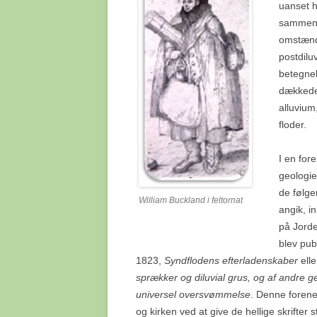
uanset h
THE MARCH OF PROG
sammen 
HVORDAN FORLØBER
omstændi
EVOLUTIONEN?
postdilu
TRO OG VIDEN
betegnel
dækkede 
VIDENSKAB, EVOLUTI
alluvium
NATURLIG UDVÆLGEL
floder.
VØLVENS SPÅDOM
I en for
geologie
de følge
William Buckland i feltornat
angik, i
på Jorde
blev pub
1823,
Syndflodens efterladenskaber
ell
sprækker og diluvial grus, og af andre 
universel oversvømmelse
. Denne forene
og kirken ved at give de hellige skrifter