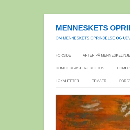
Hop
til
indhold
MENNESKETS OPRI
OM MENNESKETS OPRINDELSE OG UDV
FORSIDE
ARTER PÅ MENNESKELINJE
HOMO ERGASTER/ERECTUS
HOMO 
LOKALITETER
TEMAER
FORF
AFRIKA
ACHEULÉENKULTURE
SYDAFR
FOR
DANMARK
ALKOHOL I DEN VESTL
TANZAN
BISLEV
ANME
KULTUR
EUROPA
BØLLIN
ASPARN 
FAGL
DEN MODERNE OPFAT
NIEDER
MELLEMØSTEN
ERTEBØ
ÇATAL H
PUBL