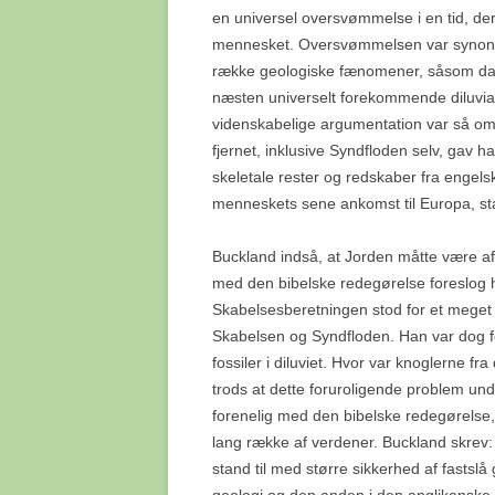
en universel oversvømmelse i en tid, der
mennesket. Oversvømmelsen var synonym
række geologiske fænomener, såsom danne
næsten universelt forekommende diluvia
videnskabelige argumentation var så omhy
fjernet, inklusive Syndfloden selv, gav
skeletale rester og redskaber fra engelsk
menneskets sene ankomst til Europa, st
Buckland indså, at Jorden måtte være af 
med den bibelske redegørelse foreslog ha
Skabelsesberetningen stod for et meget l
Skabelsen og Syndfloden. Han var dog fo
fossiler i diluviet. Hvor var knoglerne 
trods at dette foruroligende problem un
forenelig med den bibelske redegørelse,
lang række af verdener. Buckland skrev
stand til med større sikkerhed af fastsl