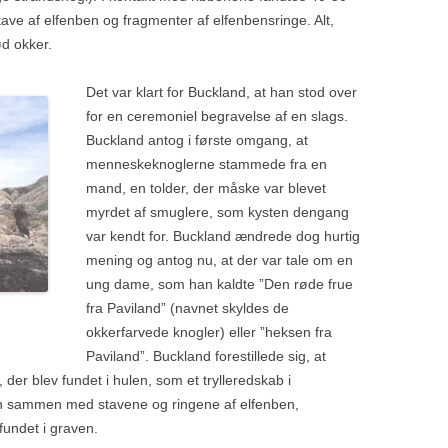
ave af elfenben og fragmenter af elfenbensringe. Alt,
ød okker.
Det var klart for Buckland, at han stod over
for en ceremoniel begravelse af en slags.
Buckland antog i første omgang, at
menneskeknoglerne stammede fra en
mand, en tolder, der måske var blevet
myrdet af smuglere, som kysten dengang
var kendt for. Buckland ændrede dog hurtig
mening og antog nu, at der var tale om en
ung dame, som han kaldte ”Den røde frue
fra Paviland” (navnet skyldes de
okkerfarvede knogler) eller ”heksen fra
Paviland”. Buckland forestillede sig, at
 der blev fundet i hulen, som et trylleredskab i
on sammen med stavene og ringene af elfenben,
undet i graven.