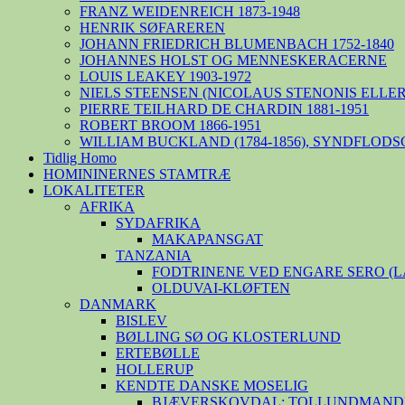
FRANZ WEIDENREICH 1873-1948
HENRIK SØFAREREN
JOHANN FRIEDRICH BLUMENBACH 1752-1840
JOHANNES HOLST OG MENNESKERACERNE
LOUIS LEAKEY 1903-1972
NIELS STEENSEN (NICOLAUS STENONIS ELLER 
PIERRE TEILHARD DE CHARDIN 1881-1951
ROBERT BROOM 1866-1951
WILLIAM BUCKLAND (1784-1856), SYNDFLODS
Tidlig Homo
HOMININERNES STAMTRÆ
LOKALITETER
AFRIKA
SYDAFRIKA
MAKAPANSGAT
TANZANIA
FODTRINENE VED ENGARE SERO (
OLDUVAI-KLØFTEN
DANMARK
BISLEV
BØLLING SØ OG KLOSTERLUND
ERTEBØLLE
HOLLERUP
KENDTE DANSKE MOSELIG
BJÆVERSKOVDAL: TOLLUNDMANDE