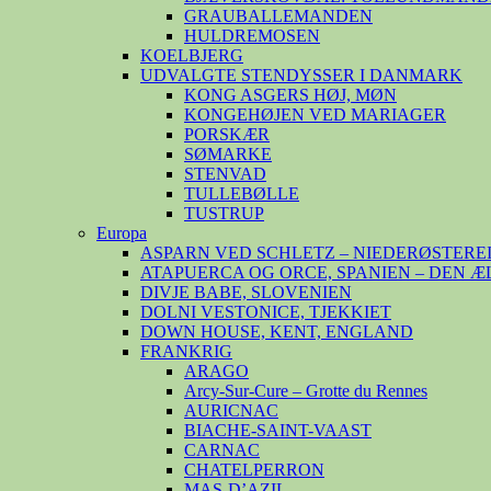
GRAUBALLEMANDEN
HULDREMOSEN
KOELBJERG
UDVALGTE STENDYSSER I DANMARK
KONG ASGERS HØJ, MØN
KONGEHØJEN VED MARIAGER
PORSKÆR
SØMARKE
STENVAD
TULLEBØLLE
TUSTRUP
Europa
ASPARN VED SCHLETZ – NIEDERØSTERE
ATAPUERCA OG ORCE, SPANIEN – DEN 
DIVJE BABE, SLOVENIEN
DOLNI VESTONICE, TJEKKIET
DOWN HOUSE, KENT, ENGLAND
FRANKRIG
ARAGO
Arcy-Sur-Cure – Grotte du Rennes
AURICNAC
BIACHE-SAINT-VAAST
CARNAC
CHATELPERRON
MAS-D’AZIL