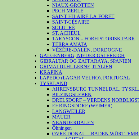
NIAUX-GROTTEN
PECH MERLE
SAINT HILAIRE-LA-FORET
SAINT-CÉSAIRE
SOLUTRÉ
ST. ACHEUL
TARASCON – FORHISTORISK PARK
TERRA AMATA
VÉZÈRE-DALEN, DORDOGNE
GALGENBERG, NIEDER ÖSTEREICH
GIBRALTAR OG ZAFFARAYA, SPANIEN
GRIMALDI-HULERNE, ITALIEN
KRAPINA
LAPEDO (LAGAR VELHO), PORTUGAL
TYSKLAND
AHRENSBURG TUNNELDAL, TYSKL
BILZINGSLEBEN
DRELSDORF – VERDENS NORDLIGS
EHRINGSDORF (WEIMER)
LANGWEILER
MAUER
NEANDERDALEN
Öhningen
ØVRE DONAU – BADEN WÜRTTEMB