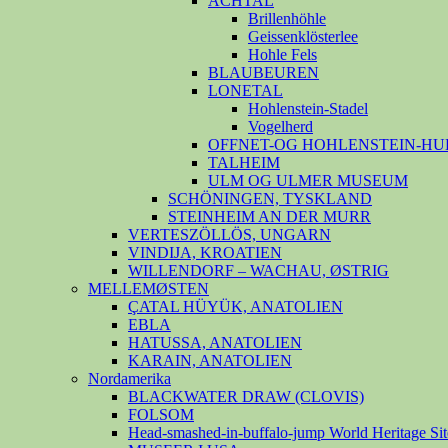
ACHTAL
Brillenhöhle
Geissenklösterlee
Hohle Fels
BLAUBEUREN
LONETAL
Hohlenstein-Stadel
Vogelherd
OFFNET-OG HOHLENSTEIN-HU
TALHEIM
ULM OG ULMER MUSEUM
SCHÖNINGEN, TYSKLAND
STEINHEIM AN DER MURR
VERTESZÖLLÖS, UNGARN
VINDIJA, KROATIEN
WILLENDORF – WACHAU, ØSTRIG
MELLEMØSTEN
ÇATAL HÜYÜK, ANATOLIEN
EBLA
HATUSSA, ANATOLIEN
KARAIN, ANATOLIEN
Nordamerika
BLACKWATER DRAW (CLOVIS)
FOLSOM
Head-smashed-in-buffalo-jump World Heritage Sit