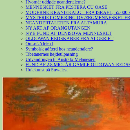
Hvornår uddøde neandertalerne?
MENNESKET FRA PESTERA CU OASE
MODERNE KRANIEKALOT FRA ISRAEL, 55.000 
MYSTERIET OMKRING DVÆRGMENNESKET FRA
NEANDERTALEREN FRA ALTAMURA
NY ART AF ORANGUTANGEN
NYE FUND AF DENISOVA-MENNESKET
OLDOWAN REDSKABER FRA ALGERIET
Out-of-Africa I
Symbolsk adfærd hos neandertalere?
Tibetanernes højdetilpasning
Udvandringen til Australo-Melanesien
FUND AF 2,8 MIO. ÅR GAMLE OLDOWAN RED
Hulekunst på Suwalesi