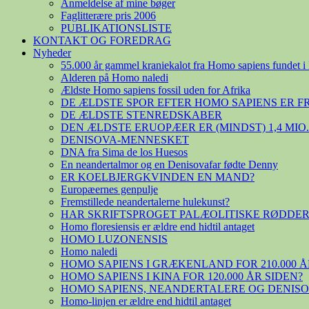
Anmeldelse af mine bøger
Faglitterære pris 2006
PUBLIKATIONSLISTE
KONTAKT OG FOREDRAG
Nyheder
55.000 år gammel kraniekalot fra Homo sapiens fundet i 
Alderen på Homo naledi
Ældste Homo sapiens fossil uden for Afrika
DE ÆLDSTE SPOR EFTER HOMO SAPIENS ER 
DE ÆLDSTE STENREDSKABER
DEN ÆLDSTE ERUOPÆER ER (MINDST) 1,4 MIO
DENISOVA-MENNESKET
DNA fra Sima de los Huesos
En neandertalmor og en Denisovafar fødte Denny
ER KOELBJERGKVINDEN EN MAND?
Europæernes genpulje
Fremstillede neandertalerne hulekunst?
HAR SKRIFTSPROGET PALÆOLITISKE RØDDER
Homo floresiensis er ældre end hidtil antaget
HOMO LUZONENSIS
Homo naledi
HOMO SAPIENS I GRÆKENLAND FOR 210.000 Å
HOMO SAPIENS I KINA FOR 120.000 ÅR SIDEN?
HOMO SAPIENS, NEANDERTALERE OG DENIS
Homo-linjen er ældre end hidtil antaget