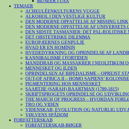
MUSEER I USA
TEMAER
ACHEULÉENKULTURENS VUGGE
ALKOHOL I DEN VESTLIGE KULTUR
DEN MODERNE OPFATTELSE AF MISSING LINK
DEN MODERNE OPFATTELSE AF UNIVERSETS 
DEN SIDSTE TASMANIER: DET PALÆOLITISK
DET OBSTETRISKE DILEMMA
EUROPÆERNES GENPULJE
HVAD ER EN HOMININ
HVEDEDYRKNING OG OPRINDELSE AF LAND
KANNIBALISME I FORTIDEN
MANDDRAB OG MASSAKRER I NEOLITIKUM O
MENNESKET OG ILDEN
OPRINDELSEN AF BIPEDALISME – OPREJST S
OUT-OF AFRICA II – HOMO SAPIENS’ KOLONI
PIGMENTERING HOS MENNESKET
SAARTJIE (SARAH) BAARTMAN (1789-1815)
SKRIFTSPROGETS OPRINDELSE OG UDVIKLIN
THE MARCH OF PROGRESS – HVORDAN FORL
TRO OG VIDEN
VIDENSKAB, EVOLUTION OG NATURLIG UDV
VØLVENS SPÅDOM
FORFATTERSKAB
FORFATTERSKAB-BØGER