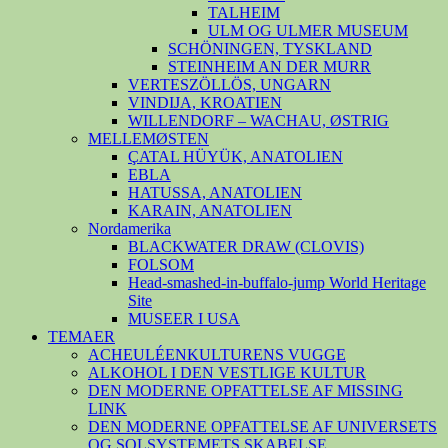
TALHEIM
ULM OG ULMER MUSEUM
SCHÖNINGEN, TYSKLAND
STEINHEIM AN DER MURR
VERTESZÖLLÖS, UNGARN
VINDIJA, KROATIEN
WILLENDORF – WACHAU, ØSTRIG
MELLEMØSTEN
ÇATAL HÜYÜK, ANATOLIEN
EBLA
HATUSSA, ANATOLIEN
KARAIN, ANATOLIEN
Nordamerika
BLACKWATER DRAW (CLOVIS)
FOLSOM
Head-smashed-in-buffalo-jump World Heritage
Site
MUSEER I USA
TEMAER
ACHEULÉENKULTURENS VUGGE
ALKOHOL I DEN VESTLIGE KULTUR
DEN MODERNE OPFATTELSE AF MISSING
LINK
DEN MODERNE OPFATTELSE AF UNIVERSETS
OG SOLSYSTEMETS SKABELSE