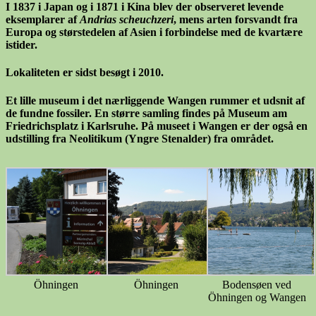
I 1837 i Japan og i 1871 i Kina blev der observeret levende
eksemplarer af
Andrias scheuchzeri
, mens arten forsvandt fra
Europa og størstedelen af Asien i forbindelse med de kvartære
istider.
Lokaliteten er sidst besøgt i 2010.
Et lille museum i det nærliggende Wangen rummer et udsnit af
de fundne fossiler. En større samling findes på Museum am
Friedrichsplatz i Karlsruhe. På museet i Wangen er der også en
udstilling fra Neolitikum (Yngre Stenalder) fra området.
Öhningen
Öhningen
Bodensøen ved
Öhningen og Wangen