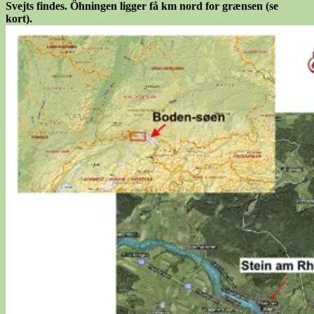
Svejts findes. Öhningen ligger få km nord for grænsen (se
kort).