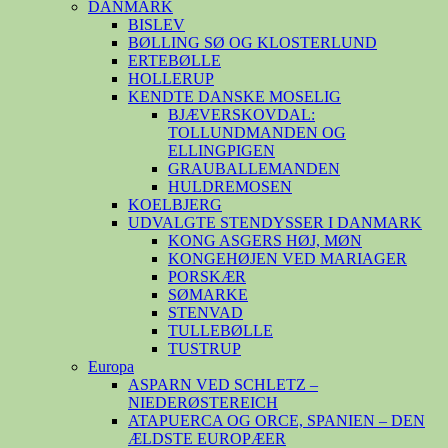
DANMARK
BISLEV
BØLLING SØ OG KLOSTERLUND
ERTEBØLLE
HOLLERUP
KENDTE DANSKE MOSELIG
BJÆVERSKOVDAL:
TOLLUNDMANDEN OG
ELLINGPIGEN
GRAUBALLEMANDEN
HULDREMOSEN
KOELBJERG
UDVALGTE STENDYSSER I DANMARK
KONG ASGERS HØJ, MØN
KONGEHØJEN VED MARIAGER
PORSKÆR
SØMARKE
STENVAD
TULLEBØLLE
TUSTRUP
Europa
ASPARN VED SCHLETZ –
NIEDERØSTEREICH
ATAPUERCA OG ORCE, SPANIEN – DEN
ÆLDSTE EUROPÆER