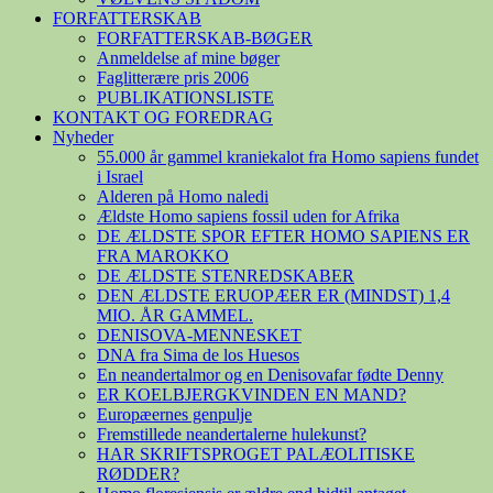
FORFATTERSKAB
FORFATTERSKAB-BØGER
Anmeldelse af mine bøger
Faglitterære pris 2006
PUBLIKATIONSLISTE
KONTAKT OG FOREDRAG
Nyheder
55.000 år gammel kraniekalot fra Homo sapiens fundet
i Israel
Alderen på Homo naledi
Ældste Homo sapiens fossil uden for Afrika
DE ÆLDSTE SPOR EFTER HOMO SAPIENS ER
FRA MAROKKO
DE ÆLDSTE STENREDSKABER
DEN ÆLDSTE ERUOPÆER ER (MINDST) 1,4
MIO. ÅR GAMMEL.
DENISOVA-MENNESKET
DNA fra Sima de los Huesos
En neandertalmor og en Denisovafar fødte Denny
ER KOELBJERGKVINDEN EN MAND?
Europæernes genpulje
Fremstillede neandertalerne hulekunst?
HAR SKRIFTSPROGET PALÆOLITISKE
RØDDER?