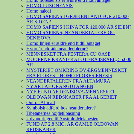
Homo floresiensis er ældre end hidtil antaget
HOMO LUZONENSIS
Homo naledi
HOMO SAPIENS I GRÆKENLAND FOR 210.000
ÅR SIDEN?
HOMO SAPIENS I KINA FOR 120.000 ÅR SIDEN?
HOMO SAPIENS, NEANDERTALERE OG
DENISOVA
Homo-linjen er ældre end hidtil antaget
Hvornår uddøde neandertalerne?
MENNESKET FRA PESTERA CU OASE
MODERNE KRANIEKALOT FRA ISRAEL, 55.000
ÅR
MYSTERIET OMKRING DVÆRGMENNESKET
FRA FLORES – HOMO FLORESIENESIS
NEANDERTALEREN FRA ALTAMURA
NY ART AF ORANGUTANGEN
NYE FUND AF DENISOVA-MENNESKET
OLDOWAN REDSKABER FRA ALGERIET
Out-of-Africa I
Symbolsk adfærd hos neandertalere?
Tibetanernes højdetilpasning
Udvandringen til Australo-Melanesien
FUND AF 2,8 MIO. ÅR GAMLE OLDOWAN
REDSKABER