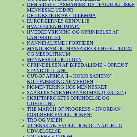
DEN SIDSTE TASMANIER: DET PALÆOLITISKE
MENNESKE UDDØR
DET OBSTETRISKE DILEMMA
EUROPÆERNES GENPULJE
HVAD ER EN HOMININ
HVEDEDYRKNING OG OPRINDELSE AF
LANDBRUGET
KANNIBALISME I FORTIDEN
MANDDRAB OG MASSAKRER I NEOLITIKUM
OG MESOLITIKUM
MENNESKET OG ILDEN
OPRINDELSEN AF BIPEDALISME – OPREJST
STAND OG GANG
OUT-OF AFRICA II – HOMO SAPIENS’
KOLONISERING AF VERDEN
PIGMENTERING HOS MENNESKET
SAARTJIE (SARAH) BAARTMAN (1789-1815)
SKRIFTSPROGETS OPRINDELSE OG
UDVIKLING
THE MARCH OF PROGRESS – HVORDAN
FORLØBER EVOLUTIONEN?
TRO OG VIDEN
VIDENSKAB, EVOLUTION OG NATURLIG
UDVÆLGELSE
VØLVENS SPÅDOM