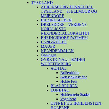
TYSKLAND
AHRENSBURG TUNNELDAL,
TYSKLAND – STELLMOOR OG
MEIENDORF
BILZINGSLEBEN
DRELSDORF – VERDENS
NORDLIGSTE
NEANDERTALLOKALITET
EHRINGSDORF (WEIMER)
LANGWEILER
MAUER
NEANDERDALEN
Öhningen
ØVRE DONAU – BADEN
WÜRTTEMBERG
ACHTAL
Brillenhöhle
Geissenklösterlee
Hohle Fels
BLAUBEUREN
LONETAL
Hohlenstein-Stadel
Vogelherd
OFFNET-OG HOHLENSTEIN-
HULERNE