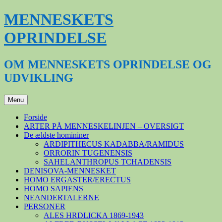
Hop
MENNESKETS
til
indhold
OPRINDELSE
OM MENNESKETS OPRINDELSE OG
UDVIKLING
Menu
Forside
ARTER PÅ MENNESKELINJEN – OVERSIGT
De ældste homininer
ARDIPITHECUS KADABBA/RAMIDUS
ORRORIN TUGENENSIS
SAHELANTHROPUS TCHADENSIS
DENISOVA-MENNESKET
HOMO ERGASTER/ERECTUS
HOMO SAPIENS
NEANDERTALERNE
PERSONER
ALES HRDLICKA 1869-1943