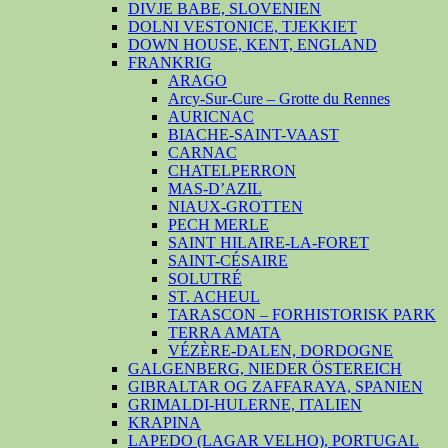
DIVJE BABE, SLOVENIEN
DOLNI VESTONICE, TJEKKIET
DOWN HOUSE, KENT, ENGLAND
FRANKRIG
ARAGO
Arcy-Sur-Cure – Grotte du Rennes
AURICNAC
BIACHE-SAINT-VAAST
CARNAC
CHATELPERRON
MAS-D’AZIL
NIAUX-GROTTEN
PECH MERLE
SAINT HILAIRE-LA-FORET
SAINT-CÉSAIRE
SOLUTRÉ
ST. ACHEUL
TARASCON – FORHISTORISK PARK
TERRA AMATA
VÉZÈRE-DALEN, DORDOGNE
GALGENBERG, NIEDER ÖSTEREICH
GIBRALTAR OG ZAFFARAYA, SPANIEN
GRIMALDI-HULERNE, ITALIEN
KRAPINA
LAPEDO (LAGAR VELHO), PORTUGAL