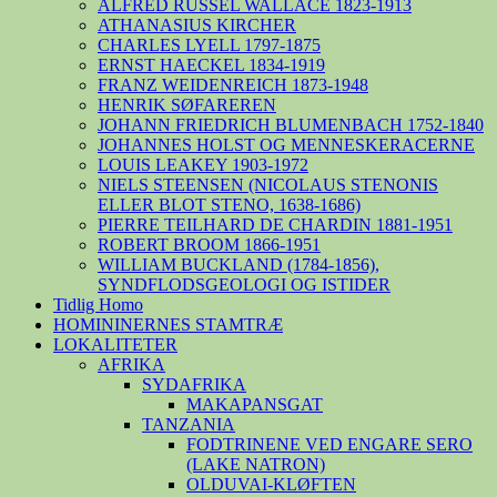
ALFRED RUSSEL WALLACE 1823-1913
ATHANASIUS KIRCHER
CHARLES LYELL 1797-1875
ERNST HAECKEL 1834-1919
FRANZ WEIDENREICH 1873-1948
HENRIK SØFAREREN
JOHANN FRIEDRICH BLUMENBACH 1752-1840
JOHANNES HOLST OG MENNESKERACERNE
LOUIS LEAKEY 1903-1972
NIELS STEENSEN (NICOLAUS STENONIS
ELLER BLOT STENO, 1638-1686)
PIERRE TEILHARD DE CHARDIN 1881-1951
ROBERT BROOM 1866-1951
WILLIAM BUCKLAND (1784-1856),
SYNDFLODSGEOLOGI OG ISTIDER
Tidlig Homo
HOMININERNES STAMTRÆ
LOKALITETER
AFRIKA
SYDAFRIKA
MAKAPANSGAT
TANZANIA
FODTRINENE VED ENGARE SERO
(LAKE NATRON)
OLDUVAI-KLØFTEN