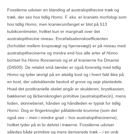
Fossilerne udviser en blanding af australopithecine træk og
træk, der ses hos tidlig
Homo
. F. eks. er kraniets morfologi som
hos tidlig
Homo
, men kranierumfanget er blot på 513
kubikcentimeter, hvilket kun er marginalt over det
australopithecine niveau. Encefalisationskoefficienten
(forholdet mellem kropsvægt og hjernevægt) er på niveau med
australopithecinerne og mindre end hos alle arter af
Homo
bortset fra
Homo floresiensis
og et af kranierne fra Dmanisi
(D4500). De relativt små tænder er også forenelig med tidlig
Homo
og tyder iøvrigt på en alsidig kost og i hvert fald ikke på
en kost, der udelukkende bestod af grove og seje plantedele.
Hvad det postkranielle skelet angår er skulderen, brystkassen,
bækkenet og lårbensknoglen primitive (australopithecin), mens
foden, skinnebenet, hånden og håndleden er typisk for tidlig
Homo
. Dog er fingerknogler påfaldende krumme (som det
også ses – men i mindre grad – hos australopithecinerne),
hvilket tyder på et liv delvist i træerne. Fossilerne udviser
således både primitive og mere deriverede træk – i en unik