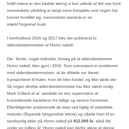
Indtil videre er den bedste læring vi kan udlede af det nye fund
menneskets udvikling er langt mere kompleks end nogen har
kunnet forstillet sig; menneskets stamtræ er en
stærkt forgrenet busk.
I henholdsvis 2016 og 2017 blev der publiceret to
aldersbestemmelser af
Homo naledi
:
Der første, noget indirekte, forsøg på at aldersbestemme
Homo naledi
, blev gjort i 2016. Som ovennævnt er problemet
med aldersbestemmelsen, at de afdøde var blevet
transporteret til hulen, hvor de blev fundet, og ikke døde der.
Så nogen direkte aldersbestemmelse har ikke været mulig.
Mark Collard et al. samlede en stor supermatrix af
kraniodentale karakterer fra tidlige og senere homininer.
Efterfølgende analyserede de data ved hjælp af statistiske
metoder (Bayesisk fylogenetisk teknik) og nåede frem til en
sandsynlig alder på
Homo naledi
på
912.000 år
, altså lidt
under en million år.
Homo naledi
kan derfor alene af denne