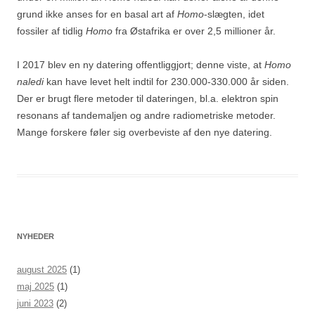
grund ikke anses for en basal art af
Homo
-slægten, idet
fossiler af tidlig
Homo
fra Østafrika er over 2,5 millioner år.
I 2017 blev en ny datering offentliggjort; denne viste, at
Homo
naledi
kan have levet helt indtil for 230.000-330.000 år siden.
Der er brugt flere metoder til dateringen, bl.a. elektron spin
resonans af tandemaljen og andre radiometriske metoder.
Mange forskere føler sig overbeviste af den nye datering.
NYHEDER
august 2025
(1)
maj 2025
(1)
juni 2023
(2)