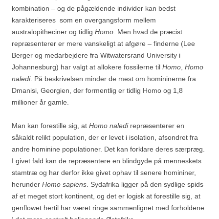
kombination – og de pågældende individer kan bedst
karakteriseres som en overgangsform mellem
australopitheciner og tidlig
Homo
. Men hvad de præcist
repræsenterer er mere vanskeligt at afgøre – finderne (Lee
Berger og medarbejdere fra Witwatersrand University i
Johannesburg) har valgt at allokere fossilerne til
Homo
,
Homo
naledi
. På beskrivelsen minder de mest om homininerne fra
Dmanisi, Georgien, der formentlig er tidlig Homo og 1,8
millioner år gamle.
Man kan forestille sig, at
Homo naledi
repræsenterer en
såkaldt relikt population, der er levet i isolation, afsondret fra
andre hominine populationer. Det kan forklare deres særpræg.
I givet fald kan de repræsentere en blindgyde på menneskets
stamtræ og har derfor ikke givet ophav til senere homininer,
herunder
Homo sapiens
. Sydafrika ligger på den sydlige spids
af et meget stort kontinent, og det er logisk at forestille sig, at
genflowet hertil har været ringe sammenlignet med forholdene