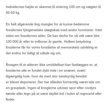
Individernes højde er skønnet til omkring 145 cm og vægten til
45-50 kg.
En helt afgørende ting mangler for at kunne bedømme
fossilernes fylogenetiske slægtskab med andre homininer: Intet
vides om fossilernes alder. De kan derfor for så vidt være blot
100.000 år eller to millioner år gamle. Hvilken betydning
fossilerne får for vores forståelse af menneskets udvikling er
det endnu for tidligt at udtale sig om.
Årsagen til at alderen ikke umiddelbart kan fastlægges er, at
fossilerne alle er fundet dybt inde i en snæver, svært
tilgængelig hule, hvor de med stor sandsynlig bevidst
er blevet deponeret. Der har således formentlig været tale om
en gravplads. Ingen af knoglerne udviser spor efter rovdyrs
tænde eller tegn på at være skyllet ind i hulen af regnvand eller
floder.