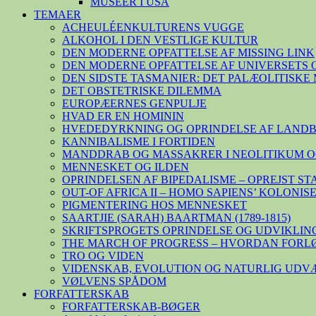
MUSEER I USA
TEMAER
ACHEULÉENKULTURENS VUGGE
ALKOHOL I DEN VESTLIGE KULTUR
DEN MODERNE OPFATTELSE AF MISSING LINK
DEN MODERNE OPFATTELSE AF UNIVERSETS 
DEN SIDSTE TASMANIER: DET PALÆOLITISK
DET OBSTETRISKE DILEMMA
EUROPÆERNES GENPULJE
HVAD ER EN HOMININ
HVEDEDYRKNING OG OPRINDELSE AF LAND
KANNIBALISME I FORTIDEN
MANDDRAB OG MASSAKRER I NEOLITIKUM O
MENNESKET OG ILDEN
OPRINDELSEN AF BIPEDALISME – OPREJST S
OUT-OF AFRICA II – HOMO SAPIENS’ KOLONI
PIGMENTERING HOS MENNESKET
SAARTJIE (SARAH) BAARTMAN (1789-1815)
SKRIFTSPROGETS OPRINDELSE OG UDVIKLIN
THE MARCH OF PROGRESS – HVORDAN FORL
TRO OG VIDEN
VIDENSKAB, EVOLUTION OG NATURLIG UDV
VØLVENS SPÅDOM
FORFATTERSKAB
FORFATTERSKAB-BØGER