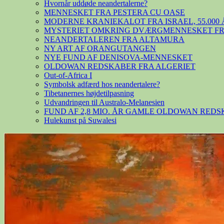
Hvornår uddøde neandertalerne?
MENNESKET FRA PESTERA CU OASE
MODERNE KRANIEKALOT FRA ISRAEL, 55.000 
MYSTERIET OMKRING DVÆRGMENNESKET FRA
NEANDERTALEREN FRA ALTAMURA
NY ART AF ORANGUTANGEN
NYE FUND AF DENISOVA-MENNESKET
OLDOWAN REDSKABER FRA ALGERIET
Out-of-Africa I
Symbolsk adfærd hos neandertalere?
Tibetanernes højdetilpasning
Udvandringen til Australo-Melanesien
FUND AF 2,8 MIO. ÅR GAMLE OLDOWAN RED
Hulekunst på Suwalesi