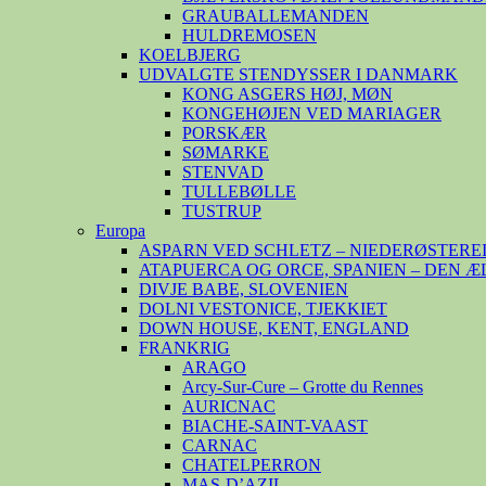
GRAUBALLEMANDEN
HULDREMOSEN
KOELBJERG
UDVALGTE STENDYSSER I DANMARK
KONG ASGERS HØJ, MØN
KONGEHØJEN VED MARIAGER
PORSKÆR
SØMARKE
STENVAD
TULLEBØLLE
TUSTRUP
Europa
ASPARN VED SCHLETZ – NIEDERØSTERE
ATAPUERCA OG ORCE, SPANIEN – DEN 
DIVJE BABE, SLOVENIEN
DOLNI VESTONICE, TJEKKIET
DOWN HOUSE, KENT, ENGLAND
FRANKRIG
ARAGO
Arcy-Sur-Cure – Grotte du Rennes
AURICNAC
BIACHE-SAINT-VAAST
CARNAC
CHATELPERRON
MAS-D’AZIL