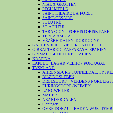
NIAUX-GROTTEN
PECH MERLE
SAINT HILAIRE-LA-FORET
SAINT-CÉSAIRE
SOLUTRÉ
ST. ACHEUL
TARASCON – FORHISTORISK PARK
TERRA AMATA
VÉZÈRE-DALEN, DORDOGNE
GALGENBERG, NIEDER ÖSTEREICH
GIBRALTAR OG ZAFFARAYA, SPANIEN
GRIMALDI-HULERNE, ITALIEN
KRAPINA
LAPEDO (LAGAR VELHO), PORTUGAL
TYSKLAND
AHRENSBURG TUNNELDAL, TYSKL
BILZINGSLEBEN
DRELSDORF – VERDENS NORDLIGS
EHRINGSDORF (WEIMER)
LANGWEILER
MAUER
NEANDERDALEN
Öhningen
ØVRE DONAU – BADEN WÜRTTEMB