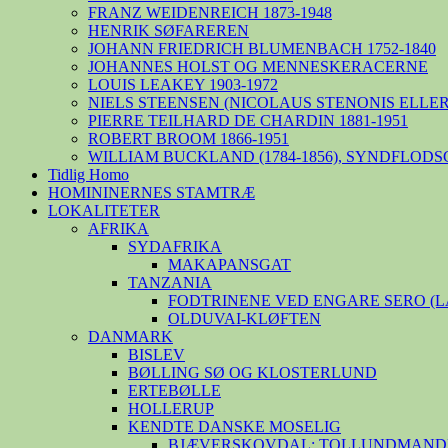
FRANZ WEIDENREICH 1873-1948
HENRIK SØFAREREN
JOHANN FRIEDRICH BLUMENBACH 1752-1840
JOHANNES HOLST OG MENNESKERACERNE
LOUIS LEAKEY 1903-1972
NIELS STEENSEN (NICOLAUS STENONIS ELLER 
PIERRE TEILHARD DE CHARDIN 1881-1951
ROBERT BROOM 1866-1951
WILLIAM BUCKLAND (1784-1856), SYNDFLODS
Tidlig Homo
HOMININERNES STAMTRÆ
LOKALITETER
AFRIKA
SYDAFRIKA
MAKAPANSGAT
TANZANIA
FODTRINENE VED ENGARE SERO (
OLDUVAI-KLØFTEN
DANMARK
BISLEV
BØLLING SØ OG KLOSTERLUND
ERTEBØLLE
HOLLERUP
KENDTE DANSKE MOSELIG
BJÆVERSKOVDAL: TOLLUNDMANDE