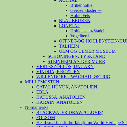
ACHTAL
Brillenhöhle
Geissenklösterlee
Hohle Fels
BLAUBEUREN
LONETAL
Hohlenstein-Stadel
Vogelherd
OFFNET-OG HOHLENSTEIN-HU
TALHEIM
ULM OG ULMER MUSEUM
SCHÖNINGEN, TYSKLAND
STEINHEIM AN DER MURR
VERTESZÖLLÖS, UNGARN
VINDIJA, KROATIEN
WILLENDORF – WACHAU, ØSTRIG
MELLEMØSTEN
ÇATAL HÜYÜK, ANATOLIEN
EBLA
HATUSSA, ANATOLIEN
KARAIN, ANATOLIEN
Nordamerika
BLACKWATER DRAW (CLOVIS)
FOLSOM
Head-smashed-in-buffalo-jump World Heritage Sit