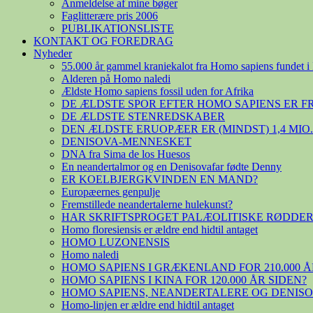
Anmeldelse af mine bøger
Faglitterære pris 2006
PUBLIKATIONSLISTE
KONTAKT OG FOREDRAG
Nyheder
55.000 år gammel kraniekalot fra Homo sapiens fundet i 
Alderen på Homo naledi
Ældste Homo sapiens fossil uden for Afrika
DE ÆLDSTE SPOR EFTER HOMO SAPIENS ER 
DE ÆLDSTE STENREDSKABER
DEN ÆLDSTE ERUOPÆER ER (MINDST) 1,4 MIO
DENISOVA-MENNESKET
DNA fra Sima de los Huesos
En neandertalmor og en Denisovafar fødte Denny
ER KOELBJERGKVINDEN EN MAND?
Europæernes genpulje
Fremstillede neandertalerne hulekunst?
HAR SKRIFTSPROGET PALÆOLITISKE RØDDER
Homo floresiensis er ældre end hidtil antaget
HOMO LUZONENSIS
Homo naledi
HOMO SAPIENS I GRÆKENLAND FOR 210.000 Å
HOMO SAPIENS I KINA FOR 120.000 ÅR SIDEN?
HOMO SAPIENS, NEANDERTALERE OG DENIS
Homo-linjen er ældre end hidtil antaget