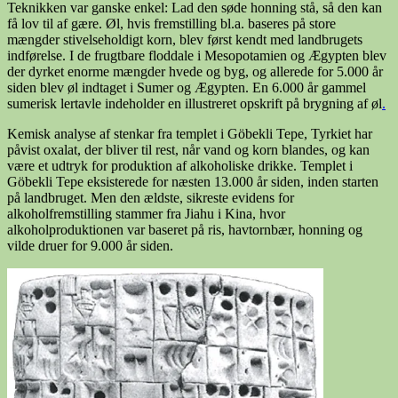
Teknikken var ganske enkel: Lad den søde honning stå, så den kan
få lov til af gære. Øl, hvis fremstilling bl.a. baseres på store
mængder stivelseholdigt korn, blev først kendt med landbrugets
indførelse. I de frugtbare floddale i Mesopotamien og Ægypten blev
der dyrket enorme mængder hvede og byg, og allerede for 5.000 år
siden blev øl indtaget i Sumer og Ægypten. En 6.000 år gammel
sumerisk lertavle indeholder en illustreret opskrift på brygning af øl
.
Kemisk analyse af stenkar fra templet i Göbekli Tepe, Tyrkiet har
påvist oxalat, der bliver til rest, når vand og korn blandes, og kan
være et udtryk for produktion af alkoholiske drikke. Templet i
Göbekli Tepe eksisterede for næsten 13.000 år siden, inden starten
på landbruget. Men den ældste, sikreste evidens for
alkoholfremstilling stammer fra Jiahu i Kina, hvor
alkoholproduktionen var baseret på ris, havtornbær, honning og
vilde druer for 9.000 år siden.