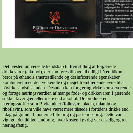
Det næsten universelle kendskab til fremstilling af forgærede
drikkevarer (alkohol), der kan føres tilbage til tidligt i Neolitikum,
beror på ethanols smertestillende og desinficerende egenskaber
kombineret med den velkendte og meget fremtrædende evne til at
påvirke sindstilstanden. Desuden kan forgæring virke konserverende
og forøge næringsværdien af mange føde- og drikkevarer. I gærende
sukker laver gærceller mere end alkohol. De producerer
næringsstoffer som B vitaminer (folinsyre, niacin, thiamin og
riboflavin), som ville have været mere tilstede i fortidens drikke end
i dag på grund af moderne filtrering og pasteurisering. Dette var
vigtigt i det tidlige landbrug, hvor kosten i øvrigt var ensidig og ret
næringsfattig.