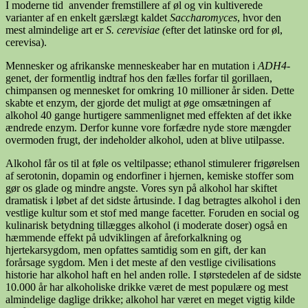
I moderne tid anvender fremstillere af øl og vin kultiverede
varianter af en enkelt gærslægt kaldet
Saccharomyces
, hvor den
mest almindelige art er
S. cerevisiae (
efter det latinske ord for øl,
cerevisa).
Mennesker og afrikanske menneskeaber har en mutation i
ADH4
-
genet, der formentlig indtraf hos den fælles forfar til gorillaen,
chimpansen og mennesket for omkring 10 millioner år siden. Dette
skabte et enzym, der gjorde det muligt at øge omsætningen af
alkohol 40 gange hurtigere sammenlignet med effekten af det ikke
ændrede enzym. Derfor kunne vore forfædre nyde store mængder
overmoden frugt, der indeholder alkohol, uden at blive utilpasse.
Alkohol får os til at føle os veltilpasse; ethanol stimulerer frigørelsen
af serotonin, dopamin og endorfiner i hjernen, kemiske stoffer som
gør os glade og mindre angste. Vores syn på alkohol har skiftet
dramatisk i løbet af det sidste årtusinde. I dag betragtes alkohol i den
vestlige kultur som et stof med mange facetter. Foruden en social og
kulinarisk betydning tillægges alkohol (i moderate doser) også en
hæmmende effekt på udviklingen af åreforkalkning og
hjertekarsygdom, men opfattes samtidig som en gift, der kan
forårsage sygdom. Men i det meste af den vestlige civilisations
historie har alkohol haft en hel anden rolle. I størstedelen af de sidste
10.000 år har alkoholiske drikke været de mest populære og mest
almindelige daglige drikke; alkohol har været en meget vigtig kilde