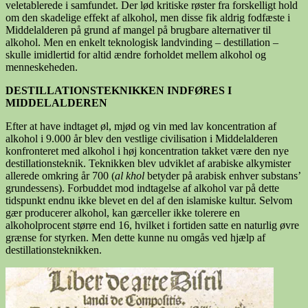
veletablerede i samfundet. Der lød kritiske røster fra forskelligt hold
om den skadelige effekt af alkohol, men disse fik aldrig fodfæste i
Middelalderen på grund af mangel på brugbare alternativer til
alkohol. Men en enkelt teknologisk landvinding – destillation –
skulle imidlertid for altid ændre forholdet mellem alkohol og
menneskeheden.
DESTILLATIONSTEKNIKKEN INDFØRES I
MIDDELALDEREN
Efter at have indtaget øl, mjød og vin med lav koncentration af
alkohol i 9.000 år blev den vestlige civilisation i Middelalderen
konfronteret med alkohol i høj koncentration takket være den nye
destillationsteknik. Teknikken blev udviklet af arabiske alkymister
allerede omkring år 700 (
al khol
betyder på arabisk enhver substans’
grundessens). Forbuddet mod indtagelse af alkohol var på dette
tidspunkt endnu ikke blevet en del af den islamiske kultur. Selvom
gær producerer alkohol, kan gærceller ikke tolerere en
alkoholprocent større end 16, hvilket i fortiden satte en naturlig øvre
grænse for styrken. Men dette kunne nu omgås ved hjælp af
destillationsteknikken.