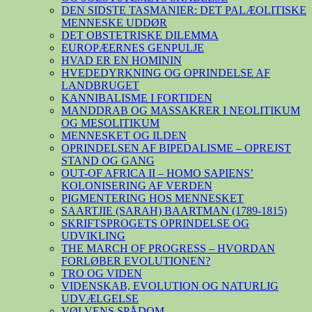
DEN SIDSTE TASMANIER: DET PALÆOLITISKE
MENNESKE UDDØR
DET OBSTETRISKE DILEMMA
EUROPÆERNES GENPULJE
HVAD ER EN HOMININ
HVEDEDYRKNING OG OPRINDELSE AF
LANDBRUGET
KANNIBALISME I FORTIDEN
MANDDRAB OG MASSAKRER I NEOLITIKUM
OG MESOLITIKUM
MENNESKET OG ILDEN
OPRINDELSEN AF BIPEDALISME – OPREJST
STAND OG GANG
OUT-OF AFRICA II – HOMO SAPIENS’
KOLONISERING AF VERDEN
PIGMENTERING HOS MENNESKET
SAARTJIE (SARAH) BAARTMAN (1789-1815)
SKRIFTSPROGETS OPRINDELSE OG
UDVIKLING
THE MARCH OF PROGRESS – HVORDAN
FORLØBER EVOLUTIONEN?
TRO OG VIDEN
VIDENSKAB, EVOLUTION OG NATURLIG
UDVÆLGELSE
VØLVENS SPÅDOM