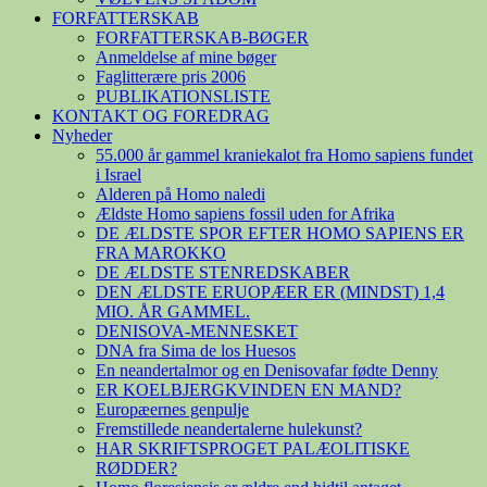
FORFATTERSKAB
FORFATTERSKAB-BØGER
Anmeldelse af mine bøger
Faglitterære pris 2006
PUBLIKATIONSLISTE
KONTAKT OG FOREDRAG
Nyheder
55.000 år gammel kraniekalot fra Homo sapiens fundet
i Israel
Alderen på Homo naledi
Ældste Homo sapiens fossil uden for Afrika
DE ÆLDSTE SPOR EFTER HOMO SAPIENS ER
FRA MAROKKO
DE ÆLDSTE STENREDSKABER
DEN ÆLDSTE ERUOPÆER ER (MINDST) 1,4
MIO. ÅR GAMMEL.
DENISOVA-MENNESKET
DNA fra Sima de los Huesos
En neandertalmor og en Denisovafar fødte Denny
ER KOELBJERGKVINDEN EN MAND?
Europæernes genpulje
Fremstillede neandertalerne hulekunst?
HAR SKRIFTSPROGET PALÆOLITISKE
RØDDER?