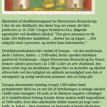
Illustration af destillationsapparat fra Hieronymus Brunschwigs
Liber de arte distillandi, den første bog om emnet, der blev
publiceret ca. år 1500. I bogen fremhæves bl.a. følgende
egenskaber ved destilleret alkohol: ”Det giver personen en fin
kulør. Det helbreder skaldethed….dræber lus og lopper…..Det
indgyder mod i personen, og styrker hans hukommelse.”
Destillationsteknikken blev indført til Europa – via den medicinske
skole i Salerno, Italien – i 1100-tallet; herfra spredtes teknikken
gradvist til Nordeuropa – lægen Hieronymus Brunschwig fra Alsace
beskrev således processen i år 1500 i
Liber de arte distillandi
, den
første trykte bog om destillation. Bogen blev en bestseller og alkohol
erhvervede ved den lejlighed sin splittede personlighed som dels et
næringsstof og nyttigt medicinsk præparat, dels en farlig gift.
Europas økonomiske rejsning ovenpå 1300-tallets fatale
pestepidemier tillod nu en stor del af befolkningen at indtage alkohol
i hidtil usete mængder. På trods af de åbenlyse negative virkninger
af et umådeholdent forbrug forsatte denne praksis indtil begyndelsen
af 1600-tallet, hvor ikke-alkoholiske drikke baseret på kogt vand –
kaffe, te, kakao – blev populære og begyndte at bryde alkoholens