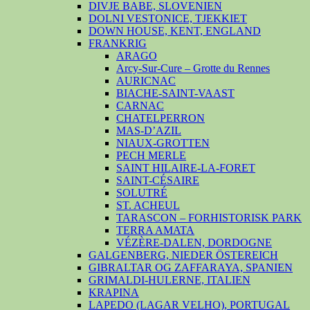
DIVJE BABE, SLOVENIEN
DOLNI VESTONICE, TJEKKIET
DOWN HOUSE, KENT, ENGLAND
FRANKRIG
ARAGO
Arcy-Sur-Cure – Grotte du Rennes
AURICNAC
BIACHE-SAINT-VAAST
CARNAC
CHATELPERRON
MAS-D’AZIL
NIAUX-GROTTEN
PECH MERLE
SAINT HILAIRE-LA-FORET
SAINT-CÉSAIRE
SOLUTRÉ
ST. ACHEUL
TARASCON – FORHISTORISK PARK
TERRA AMATA
VÉZÈRE-DALEN, DORDOGNE
GALGENBERG, NIEDER ÖSTEREICH
GIBRALTAR OG ZAFFARAYA, SPANIEN
GRIMALDI-HULERNE, ITALIEN
KRAPINA
LAPEDO (LAGAR VELHO), PORTUGAL