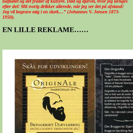
isafkølet og det fråder af kulsyre. Død og djævel, hvor jeg længes
efter det! Mit svælg drikker allerede, når jeg ser det på afstand!
Jeg vil begrave mig i en slurk…” (Johannes V. Jensen 1873-
1950).
EN LILLE REKLAME……