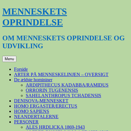
Hop
MENNESKETS
til
indhold
OPRINDELSE
OM MENNESKETS OPRINDELSE OG
UDVIKLING
Menu
Forside
ARTER PÅ MENNESKELINJEN – OVERSIGT
De ældste homininer
ARDIPITHECUS KADABBA/RAMIDUS
ORRORIN TUGENENSIS
SAHELANTHROPUS TCHADENSIS
DENISOVA-MENNESKET
HOMO ERGASTER/ERECTUS
HOMO SAPIENS
NEANDERTALERNE
PERSONER
ALES HRDLICKA 1869-1943