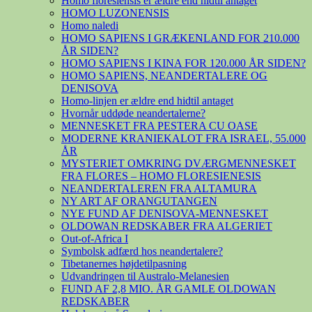
Homo floresiensis er ældre end hidtil antaget
HOMO LUZONENSIS
Homo naledi
HOMO SAPIENS I GRÆKENLAND FOR 210.000
ÅR SIDEN?
HOMO SAPIENS I KINA FOR 120.000 ÅR SIDEN?
HOMO SAPIENS, NEANDERTALERE OG
DENISOVA
Homo-linjen er ældre end hidtil antaget
Hvornår uddøde neandertalerne?
MENNESKET FRA PESTERA CU OASE
MODERNE KRANIEKALOT FRA ISRAEL, 55.000
ÅR
MYSTERIET OMKRING DVÆRGMENNESKET
FRA FLORES – HOMO FLORESIENESIS
NEANDERTALEREN FRA ALTAMURA
NY ART AF ORANGUTANGEN
NYE FUND AF DENISOVA-MENNESKET
OLDOWAN REDSKABER FRA ALGERIET
Out-of-Africa I
Symbolsk adfærd hos neandertalere?
Tibetanernes højdetilpasning
Udvandringen til Australo-Melanesien
FUND AF 2,8 MIO. ÅR GAMLE OLDOWAN
REDSKABER