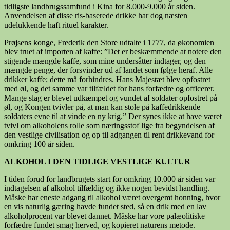
tidligste landbrugssamfund i Kina for 8.000-9.000 år siden.
Anvendelsen af disse ris-baserede drikke har dog næsten
udelukkende haft rituel karakter.
Prøjsens konge, Frederik den Store udtalte i 1777, da økonomien
blev truet af importen af kaffe: ”Det er beskæmmende at notere den
stigende mængde kaffe, som mine undersåtter indtager, og den
mængde penge, der forsvinder ud af landet som følge heraf. Alle
drikker kaffe; dette må forhindres. Hans Majestæt blev opfostret
med øl, og det samme var tilfældet for hans forfædre og officerer.
Mange slag er blevet udkæmpet og vundet af soldater opfostret på
øl, og Kongen tvivler på, at man kan stole på kaffedrikkende
soldaters evne til at vinde en ny krig.” Der synes ikke at have været
tvivl om alkoholens rolle som næringsstof lige fra begyndelsen af
den vestlige civilisation og op til adgangen til rent drikkevand for
omkring 100 år siden.
ALKOHOL I DEN TIDLIGE VESTLIGE KULTUR
I tiden forud for landbrugets start for omkring 10.000 år siden var
indtagelsen af alkohol tilfældig og ikke nogen bevidst handling.
Måske har eneste adgang til alkohol været overgemt honning, hvor
en vis naturlig gæring havde fundet sted, så en drik med en lav
alkoholprocent var blevet dannet. Måske har vore palæolitiske
forfædre fundet smag herved, og kopieret naturens metode.