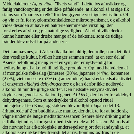
Middelalderen:
Aqua vitae
, ”livets vand”. I dette lys af usikker og
farlig vandforsyning er det ikke påfaldende, at alkohol så at sige fik
status som ”moders mælk” for den gryende vestlige civilisation. Øl
og vin er fri for sygdomsfremkaldende mikroorganismer, og alkohol
vides desuden at have en bakteriehæmmende virkning, der
forstærkes af vin og øls naturlige syrlighed. Alkohol ville derfor
kunne hæmme eller dræbe mange af de bakterier, som de tidlige
bønder blev udsat for på anden vis.
Det kan nævnes, at i Asien fik alkohol aldrig den rolle, som det fik i
den vestlige kultur, hvilket hænger sammen med, at en stor del af
Asiens befolkning mangler et enzym, der er nødvendig for
nedbrydning af alkohol til ugiftige produkter. Op mod halvdelen af
af mongolske folkeslag (kinesere (30%), japanere (44%), koreanere
(27%), vietnamesere (53%) og amerindere) har stærk nedsat aktivitet
af enzymet
aldehyd dehydrogenase
og kan derfor ikke nedbryde
alkohol til mindre giftige stoffer. Den nedsatte enzymaktivitet
skyldes en genetisk variation i genet,
ALDH1
, der koder for aldehyd
dehydrogenase. Som et modstykke til alkohol opstod rituel
indtagelse af te i Kina, og skikken blev indført i Japan i det 13.
århundrede af Zen buddhistiske munke, der drak te for at holde sig
vågne under de lange meditationsseancer. Senere blev drikning af te
et folkeligt udtryk for gæstfrihed i store dele af Østasien. På trods af
det nævnte har arkæologiske undersøgelser gjort det sandsynligt, at
alkoholiske drikke blev fremstillet af ris, honning og frugt i de