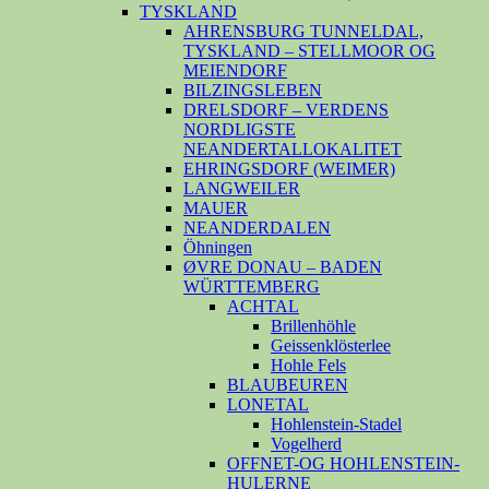
TYSKLAND
AHRENSBURG TUNNELDAL,
TYSKLAND – STELLMOOR OG
MEIENDORF
BILZINGSLEBEN
DRELSDORF – VERDENS
NORDLIGSTE
NEANDERTALLOKALITET
EHRINGSDORF (WEIMER)
LANGWEILER
MAUER
NEANDERDALEN
Öhningen
ØVRE DONAU – BADEN
WÜRTTEMBERG
ACHTAL
Brillenhöhle
Geissenklösterlee
Hohle Fels
BLAUBEUREN
LONETAL
Hohlenstein-Stadel
Vogelherd
OFFNET-OG HOHLENSTEIN-
HULERNE