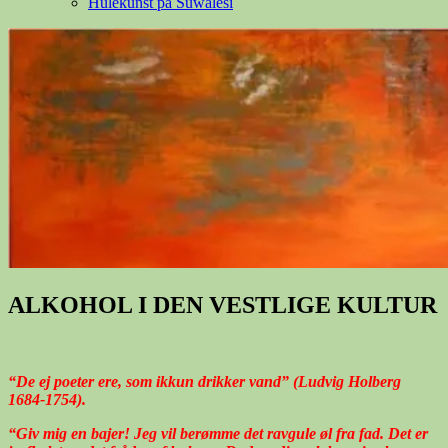
Hulekunst på Suwalesi
ALKOHOL I DEN VESTLIGE KULTUR
“De ej poeter ere, som ikkun drikker vand” (Ludvig Holberg
1684-1754).
“Giv mig en bajer! Jeg vil berømme det ravgule øl fra fad. Det er