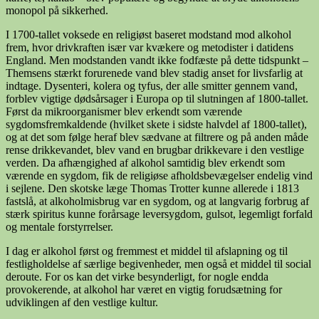
monopol på sikkerhed.
I 1700-tallet voksede en religiøst baseret modstand mod alkohol
frem, hvor drivkraften især var kvækere og metodister i datidens
England. Men modstanden vandt ikke fodfæste på dette tidspunkt –
Themsens stærkt forurenede vand blev stadig anset for livsfarlig at
indtage. Dysenteri, kolera og tyfus, der alle smitter gennem vand,
forblev vigtige dødsårsager i Europa op til slutningen af 1800-tallet.
Først da mikroorganismer blev erkendt som værende
sygdomsfremkaldende (hvilket skete i sidste halvdel af 1800-tallet),
og at det som følge heraf blev sædvane at filtrere og på anden måde
rense drikkevandet, blev vand en brugbar drikkevare i den vestlige
verden. Da afhængighed af alkohol samtidig blev erkendt som
værende en sygdom, fik de religiøse afholdsbevægelser endelig vind
i sejlene. Den skotske læge Thomas Trotter kunne allerede i 1813
fastslå, at alkoholmisbrug var en sygdom, og at langvarig forbrug af
stærk spiritus kunne forårsage leversygdom, gulsot, legemligt forfald
og mentale forstyrrelser.
I dag er alkohol først og fremmest et middel til afslapning og til
festligholdelse af særlige begivenheder, men også et middel til social
deroute. For os kan det virke besynderligt, for nogle endda
provokerende, at alkohol har været en vigtig forudsætning for
udviklingen af den vestlige kultur.