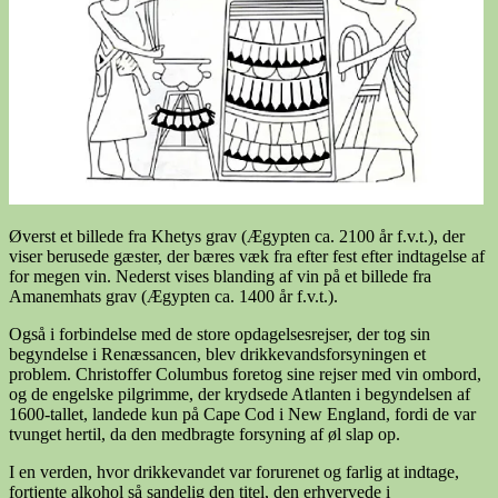
Øverst et billede fra Khetys grav (Ægypten ca. 2100 år f.v.t.), der
viser berusede gæster, der bæres væk fra efter fest efter indtagelse af
for megen vin. Nederst vises blanding af vin på et billede fra
Amanemhats grav (Ægypten ca. 1400 år f.v.t.).
Også i forbindelse med de store opdagelsesrejser, der tog sin
begyndelse i Renæssancen, blev drikkevandsforsyningen et
problem. Christoffer Columbus foretog sine rejser med vin ombord,
og de engelske pilgrimme, der krydsede Atlanten i begyndelsen af
1600-tallet, landede kun på Cape Cod i New England, fordi de var
tvunget hertil, da den medbragte forsyning af øl slap op.
I en verden, hvor drikkevandet var forurenet og farlig at indtage,
fortjente alkohol så sandelig den titel, den erhvervede i