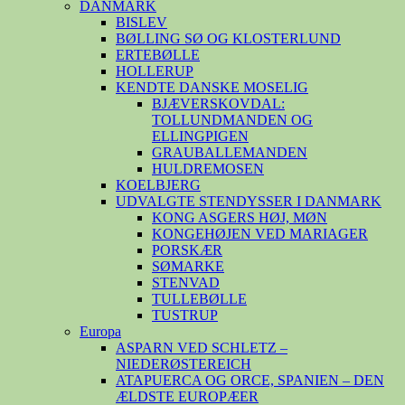
DANMARK
BISLEV
BØLLING SØ OG KLOSTERLUND
ERTEBØLLE
HOLLERUP
KENDTE DANSKE MOSELIG
BJÆVERSKOVDAL:
TOLLUNDMANDEN OG
ELLINGPIGEN
GRAUBALLEMANDEN
HULDREMOSEN
KOELBJERG
UDVALGTE STENDYSSER I DANMARK
KONG ASGERS HØJ, MØN
KONGEHØJEN VED MARIAGER
PORSKÆR
SØMARKE
STENVAD
TULLEBØLLE
TUSTRUP
Europa
ASPARN VED SCHLETZ –
NIEDERØSTEREICH
ATAPUERCA OG ORCE, SPANIEN – DEN
ÆLDSTE EUROPÆER