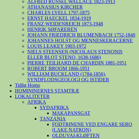
ALFRED RUSSEL WALLACE 1823-1913
ATHANASIUS KIRCHER
CHARLES LYELL 1797-1875
ERNST HAECKEL 1834-1919
FRANZ WEIDENREICH 1873-1948
HENRIK SØFAREREN
JOHANN FRIEDRICH BLUMENBACH 1752-1840
JOHANNES HOLST OG MENNESKERACERNE
LOUIS LEAKEY 1903-1972
NIELS STEENSEN (NICOLAUS STENONIS
ELLER BLOT STENO, 1638-1686)
PIERRE TEILHARD DE CHARDIN 1881-1951
ROBERT BROOM 1866-1951
WILLIAM BUCKLAND (1784-1856),
SYNDFLODSGEOLOGI OG ISTIDER
Tidlig Homo
HOMININERNES STAMTRÆ
LOKALITETER
AFRIKA
SYDAFRIKA
MAKAPANSGAT
TANZANIA
FODTRINENE VED ENGARE SERO
(LAKE NATRON)
OLDUVAI-KLØFTEN