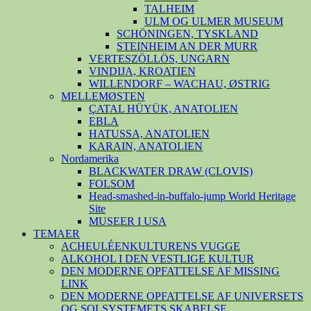
TALHEIM
ULM OG ULMER MUSEUM
SCHÖNINGEN, TYSKLAND
STEINHEIM AN DER MURR
VERTESZÖLLÖS, UNGARN
VINDIJA, KROATIEN
WILLENDORF – WACHAU, ØSTRIG
MELLEMØSTEN
ÇATAL HÜYÜK, ANATOLIEN
EBLA
HATUSSA, ANATOLIEN
KARAIN, ANATOLIEN
Nordamerika
BLACKWATER DRAW (CLOVIS)
FOLSOM
Head-smashed-in-buffalo-jump World Heritage
Site
MUSEER I USA
TEMAER
ACHEULÉENKULTURENS VUGGE
ALKOHOL I DEN VESTLIGE KULTUR
DEN MODERNE OPFATTELSE AF MISSING
LINK
DEN MODERNE OPFATTELSE AF UNIVERSETS
OG SOLSYSTEMETS SKABELSE