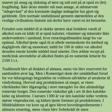
snarere på smag og slukning af tørst og sult end på at opnå en (let)
forgiftning. Ikke desto mindre må man antage, at sidstnævnte
”sidegevinst” af den konstante daglige indtagelse har gjort sig
gældende. Den normale sindstilstand gennem størstedelen af den
vestlige civilisations historie må derfor have været en let beruselse.
Foruden som middel til at slukke tørsten skal fortidens værdi af
alkohol som en kilde til at opnå kalorier, vitaminer og mineraler ikke
undervurderes i samfund, hvor ernæringstilstanden langt fra var
optimal. Alkohol tjente også til at aflede menneskene fra træthed og
dagliglivets slid og monotoni; indtil for 100 år siden var alkohol
desuden eneste kendte middel mod smerter. Den ældste recept på
medicinsk anvendelse af alkohol findes på en sumerisk lertavle fra
2100 f.v.t.
Traditionelt blev øl drukket af almuen, mens vin blev reserveret for
samfundets øvre lag. Men i Romerriget skete der umiddelbart forud
for vor tidsregnings begyndelse en voldsom udvidelse af arealerne til
vindyrkning. Herved steg produktionen så meget, at vinen
efterhånden blev tilgængelig i store mængder for den almindelige
romerske borger. Den romerske vinkultur gik i arv til den katolske
kirke og klostrene. I næsten 1300 år var den katolske kirke verdens
største vinproducent, og kirken tjente formuer på produktionen. I
Middelalderen var korn og øl igen blevet hovedingredienserne i
almuens ernæring, mens vinen blev forbeholdt de mere