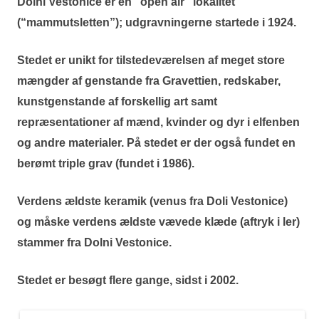
Dolni Vestonice er en “open air” lokalitet
(“mammutsletten”); udgravningerne startede i 1924.
Stedet er unikt for tilstedeværelsen af meget store
mængder af genstande fra Gravettien, redskaber,
kunstgenstande af forskellig art samt
repræsentationer af mænd, kvinder og dyr i elfenben
og andre materialer. På stedet er der også fundet en
berømt triple grav (fundet i 1986).
Verdens ældste keramik (venus fra Doli Vestonice)
og måske verdens ældste vævede klæde (aftryk i ler)
stammer fra Dolni Vestonice.
Stedet er besøgt flere gange, sidst i 2002.