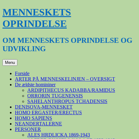
Hop
MENNESKETS
til
indhold
OPRINDELSE
OM MENNESKETS OPRINDELSE OG
UDVIKLING
Menu
Forside
ARTER PÅ MENNESKELINJEN – OVERSIGT
De ældste homininer
ARDIPITHECUS KADABBA/RAMIDUS
ORRORIN TUGENENSIS
SAHELANTHROPUS TCHADENSIS
DENISOVA-MENNESKET
HOMO ERGASTER/ERECTUS
HOMO SAPIENS
NEANDERTALERNE
PERSONER
ALES HRDLICKA 1869-1943