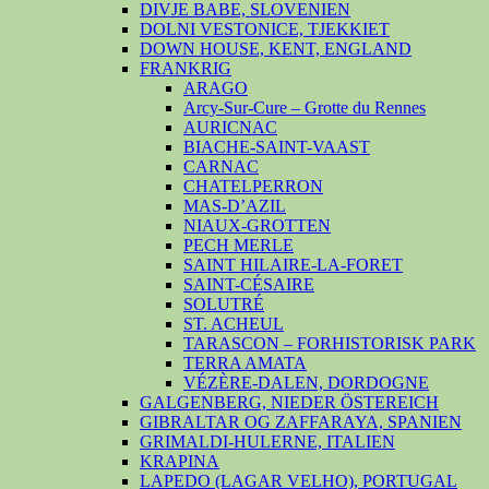
DIVJE BABE, SLOVENIEN
DOLNI VESTONICE, TJEKKIET
DOWN HOUSE, KENT, ENGLAND
FRANKRIG
ARAGO
Arcy-Sur-Cure – Grotte du Rennes
AURICNAC
BIACHE-SAINT-VAAST
CARNAC
CHATELPERRON
MAS-D’AZIL
NIAUX-GROTTEN
PECH MERLE
SAINT HILAIRE-LA-FORET
SAINT-CÉSAIRE
SOLUTRÉ
ST. ACHEUL
TARASCON – FORHISTORISK PARK
TERRA AMATA
VÉZÈRE-DALEN, DORDOGNE
GALGENBERG, NIEDER ÖSTEREICH
GIBRALTAR OG ZAFFARAYA, SPANIEN
GRIMALDI-HULERNE, ITALIEN
KRAPINA
LAPEDO (LAGAR VELHO), PORTUGAL