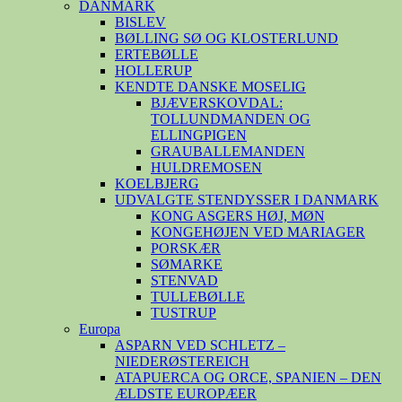
DANMARK
BISLEV
BØLLING SØ OG KLOSTERLUND
ERTEBØLLE
HOLLERUP
KENDTE DANSKE MOSELIG
BJÆVERSKOVDAL:
TOLLUNDMANDEN OG
ELLINGPIGEN
GRAUBALLEMANDEN
HULDREMOSEN
KOELBJERG
UDVALGTE STENDYSSER I DANMARK
KONG ASGERS HØJ, MØN
KONGEHØJEN VED MARIAGER
PORSKÆR
SØMARKE
STENVAD
TULLEBØLLE
TUSTRUP
Europa
ASPARN VED SCHLETZ –
NIEDERØSTEREICH
ATAPUERCA OG ORCE, SPANIEN – DEN
ÆLDSTE EUROPÆER