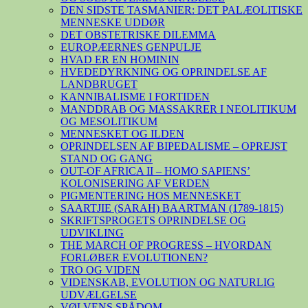
DEN SIDSTE TASMANIER: DET PALÆOLITISKE
MENNESKE UDDØR
DET OBSTETRISKE DILEMMA
EUROPÆERNES GENPULJE
HVAD ER EN HOMININ
HVEDEDYRKNING OG OPRINDELSE AF
LANDBRUGET
KANNIBALISME I FORTIDEN
MANDDRAB OG MASSAKRER I NEOLITIKUM
OG MESOLITIKUM
MENNESKET OG ILDEN
OPRINDELSEN AF BIPEDALISME – OPREJST
STAND OG GANG
OUT-OF AFRICA II – HOMO SAPIENS’
KOLONISERING AF VERDEN
PIGMENTERING HOS MENNESKET
SAARTJIE (SARAH) BAARTMAN (1789-1815)
SKRIFTSPROGETS OPRINDELSE OG
UDVIKLING
THE MARCH OF PROGRESS – HVORDAN
FORLØBER EVOLUTIONEN?
TRO OG VIDEN
VIDENSKAB, EVOLUTION OG NATURLIG
UDVÆLGELSE
VØLVENS SPÅDOM