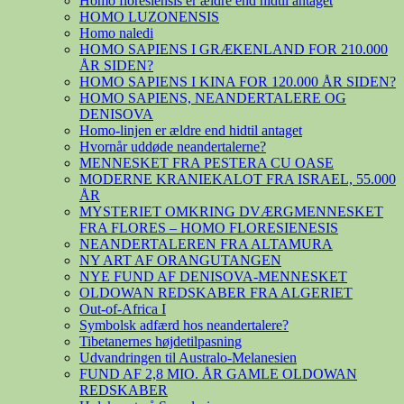
Homo floresiensis er ældre end hidtil antaget
HOMO LUZONENSIS
Homo naledi
HOMO SAPIENS I GRÆKENLAND FOR 210.000
ÅR SIDEN?
HOMO SAPIENS I KINA FOR 120.000 ÅR SIDEN?
HOMO SAPIENS, NEANDERTALERE OG
DENISOVA
Homo-linjen er ældre end hidtil antaget
Hvornår uddøde neandertalerne?
MENNESKET FRA PESTERA CU OASE
MODERNE KRANIEKALOT FRA ISRAEL, 55.000
ÅR
MYSTERIET OMKRING DVÆRGMENNESKET
FRA FLORES – HOMO FLORESIENESIS
NEANDERTALEREN FRA ALTAMURA
NY ART AF ORANGUTANGEN
NYE FUND AF DENISOVA-MENNESKET
OLDOWAN REDSKABER FRA ALGERIET
Out-of-Africa I
Symbolsk adfærd hos neandertalere?
Tibetanernes højdetilpasning
Udvandringen til Australo-Melanesien
FUND AF 2,8 MIO. ÅR GAMLE OLDOWAN
REDSKABER