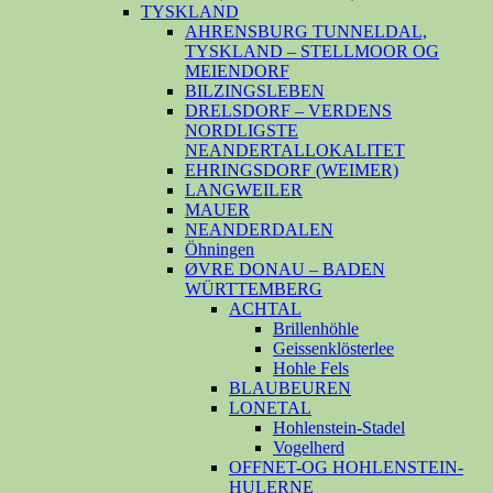
TYSKLAND
AHRENSBURG TUNNELDAL,
TYSKLAND – STELLMOOR OG
MEIENDORF
BILZINGSLEBEN
DRELSDORF – VERDENS
NORDLIGSTE
NEANDERTALLOKALITET
EHRINGSDORF (WEIMER)
LANGWEILER
MAUER
NEANDERDALEN
Öhningen
ØVRE DONAU – BADEN
WÜRTTEMBERG
ACHTAL
Brillenhöhle
Geissenklösterlee
Hohle Fels
BLAUBEUREN
LONETAL
Hohlenstein-Stadel
Vogelherd
OFFNET-OG HOHLENSTEIN-
HULERNE