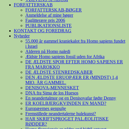
FORFATTERSKAB
FORFATTERSKAB-BØGER
Anmeldelse af mine bøger
Faglitterære pris 2006
PUBLIKATIONSLISTE
KONTAKT OG FOREDRAG
Nyheder
55.000 år gammel kraniekalot fra Homo sapiens fundet
i Israel
Alderen på Homo naledi
Ældste Homo sapiens fossil uden for Afrika
DE ÆLDSTE SPOR EFTER HOMO SAPIENS ER
FRA MAROKKO
DE ÆLDSTE STENREDSKABER
DEN ÆLDSTE ERUOPÆER ER (MINDST) 1,4
MIO. ÅR GAMMEL.
DENISOVA-MENNESKET
DNA fra Sima de los Huesos
En neandertalmor og en Denisovafar fødte Denny
ER KOELBJERGKVINDEN EN MAND?
Europæernes genpulje
Fremstillede neandertalerne hulekunst?
HAR SKRIFTSPROGET PALÆOLITISKE
RØDDER?