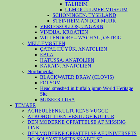
TALHEIM
ULM OG ULMER MUSEUM
SCHÖNINGEN, TYSKLAND
STEINHEIM AN DER MURR
VERTESZÖLLÖS, UNGARN
VINDIJA, KROATIEN
WILLENDORF – WACHAU, ØSTRIG
MELLEMØSTEN
ÇATAL HÜYÜK, ANATOLIEN
EBLA
HATUSSA, ANATOLIEN
KARAIN, ANATOLIEN
Nordamerika
BLACKWATER DRAW (CLOVIS)
FOLSOM
Head-smashed-in-buffalo-jump World Heritage
Site
MUSEER I USA
TEMAER
ACHEULÉENKULTURENS VUGGE
ALKOHOL I DEN VESTLIGE KULTUR
DEN MODERNE OPFATTELSE AF MISSING
LINK
DEN MODERNE OPFATTELSE AF UNIVERSETS
OG SOLSYSTEMETS SKABELSE