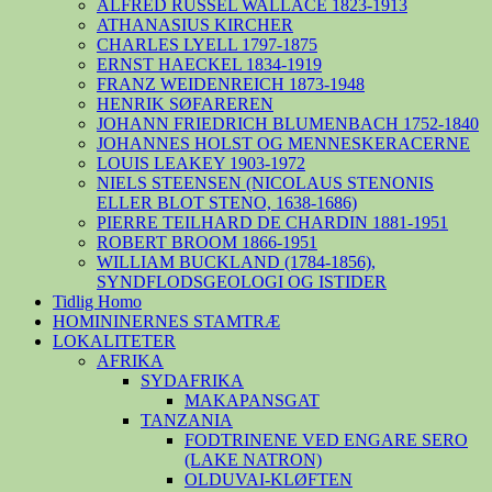
ALFRED RUSSEL WALLACE 1823-1913
ATHANASIUS KIRCHER
CHARLES LYELL 1797-1875
ERNST HAECKEL 1834-1919
FRANZ WEIDENREICH 1873-1948
HENRIK SØFAREREN
JOHANN FRIEDRICH BLUMENBACH 1752-1840
JOHANNES HOLST OG MENNESKERACERNE
LOUIS LEAKEY 1903-1972
NIELS STEENSEN (NICOLAUS STENONIS
ELLER BLOT STENO, 1638-1686)
PIERRE TEILHARD DE CHARDIN 1881-1951
ROBERT BROOM 1866-1951
WILLIAM BUCKLAND (1784-1856),
SYNDFLODSGEOLOGI OG ISTIDER
Tidlig Homo
HOMININERNES STAMTRÆ
LOKALITETER
AFRIKA
SYDAFRIKA
MAKAPANSGAT
TANZANIA
FODTRINENE VED ENGARE SERO
(LAKE NATRON)
OLDUVAI-KLØFTEN