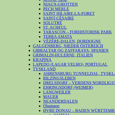
NIAUX-GROTTEN
PECH MERLE
SAINT HILAIRE-LA-FORET
SAINT-CÉSAIRE
SOLUTRÉ
ST. ACHEUL
TARASCON – FORHISTORISK PARK
TERRA AMATA
VÉZÈRE-DALEN, DORDOGNE
GALGENBERG, NIEDER ÖSTEREICH
GIBRALTAR OG ZAFFARAYA, SPANIEN
GRIMALDI-HULERNE, ITALIEN
KRAPINA
LAPEDO (LAGAR VELHO), PORTUGAL
TYSKLAND
AHRENSBURG TUNNELDAL, TYSKL
BILZINGSLEBEN
DRELSDORF – VERDENS NORDLIGS
EHRINGSDORF (WEIMER)
LANGWEILER
MAUER
NEANDERDALEN
Öhningen
ØVRE DONAU – BADEN WÜRTTEMB