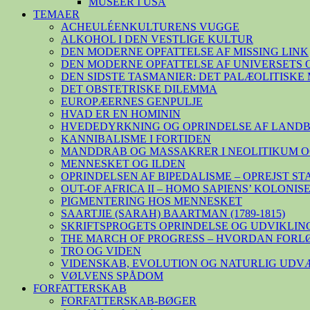
MUSEER I USA
TEMAER
ACHEULÉENKULTURENS VUGGE
ALKOHOL I DEN VESTLIGE KULTUR
DEN MODERNE OPFATTELSE AF MISSING LINK
DEN MODERNE OPFATTELSE AF UNIVERSETS 
DEN SIDSTE TASMANIER: DET PALÆOLITISK
DET OBSTETRISKE DILEMMA
EUROPÆERNES GENPULJE
HVAD ER EN HOMININ
HVEDEDYRKNING OG OPRINDELSE AF LAND
KANNIBALISME I FORTIDEN
MANDDRAB OG MASSAKRER I NEOLITIKUM O
MENNESKET OG ILDEN
OPRINDELSEN AF BIPEDALISME – OPREJST S
OUT-OF AFRICA II – HOMO SAPIENS’ KOLONI
PIGMENTERING HOS MENNESKET
SAARTJIE (SARAH) BAARTMAN (1789-1815)
SKRIFTSPROGETS OPRINDELSE OG UDVIKLIN
THE MARCH OF PROGRESS – HVORDAN FORL
TRO OG VIDEN
VIDENSKAB, EVOLUTION OG NATURLIG UDV
VØLVENS SPÅDOM
FORFATTERSKAB
FORFATTERSKAB-BØGER