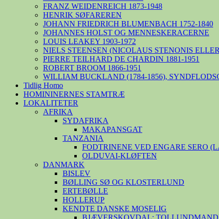
FRANZ WEIDENREICH 1873-1948
HENRIK SØFAREREN
JOHANN FRIEDRICH BLUMENBACH 1752-1840
JOHANNES HOLST OG MENNESKERACERNE
LOUIS LEAKEY 1903-1972
NIELS STEENSEN (NICOLAUS STENONIS ELLER 
PIERRE TEILHARD DE CHARDIN 1881-1951
ROBERT BROOM 1866-1951
WILLIAM BUCKLAND (1784-1856), SYNDFLODS
Tidlig Homo
HOMININERNES STAMTRÆ
LOKALITETER
AFRIKA
SYDAFRIKA
MAKAPANSGAT
TANZANIA
FODTRINENE VED ENGARE SERO (
OLDUVAI-KLØFTEN
DANMARK
BISLEV
BØLLING SØ OG KLOSTERLUND
ERTEBØLLE
HOLLERUP
KENDTE DANSKE MOSELIG
BJÆVERSKOVDAL: TOLLUNDMANDE