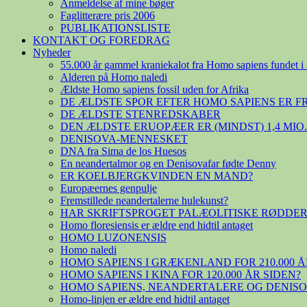
Anmeldelse af mine bøger
Faglitterære pris 2006
PUBLIKATIONSLISTE
KONTAKT OG FOREDRAG
Nyheder
55.000 år gammel kraniekalot fra Homo sapiens fundet i 
Alderen på Homo naledi
Ældste Homo sapiens fossil uden for Afrika
DE ÆLDSTE SPOR EFTER HOMO SAPIENS ER 
DE ÆLDSTE STENREDSKABER
DEN ÆLDSTE ERUOPÆER ER (MINDST) 1,4 MIO
DENISOVA-MENNESKET
DNA fra Sima de los Huesos
En neandertalmor og en Denisovafar fødte Denny
ER KOELBJERGKVINDEN EN MAND?
Europæernes genpulje
Fremstillede neandertalerne hulekunst?
HAR SKRIFTSPROGET PALÆOLITISKE RØDDER
Homo floresiensis er ældre end hidtil antaget
HOMO LUZONENSIS
Homo naledi
HOMO SAPIENS I GRÆKENLAND FOR 210.000 Å
HOMO SAPIENS I KINA FOR 120.000 ÅR SIDEN?
HOMO SAPIENS, NEANDERTALERE OG DENIS
Homo-linjen er ældre end hidtil antaget