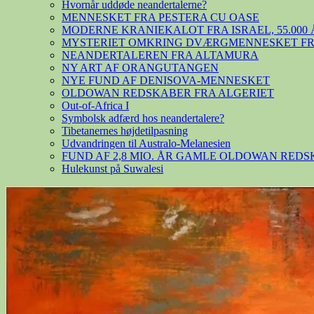
Hvornår uddøde neandertalerne?
MENNESKET FRA PESTERA CU OASE
MODERNE KRANIEKALOT FRA ISRAEL, 55.000 
MYSTERIET OMKRING DVÆRGMENNESKET FRA
NEANDERTALEREN FRA ALTAMURA
NY ART AF ORANGUTANGEN
NYE FUND AF DENISOVA-MENNESKET
OLDOWAN REDSKABER FRA ALGERIET
Out-of-Africa I
Symbolsk adfærd hos neandertalere?
Tibetanernes højdetilpasning
Udvandringen til Australo-Melanesien
FUND AF 2,8 MIO. ÅR GAMLE OLDOWAN RED
Hulekunst på Suwalesi