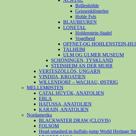
ACHTAL
Brillenhöhle
Geissenklösterlee
Hohle Fels
BLAUBEUREN
LONETAL
Hohlenstein-Stadel
Vogelherd
OFFNET-OG HOHLENSTEIN-HU
TALHEIM
ULM OG ULMER MUSEUM
SCHÖNINGEN, TYSKLAND
STEINHEIM AN DER MURR
VERTESZÖLLÖS, UNGARN
VINDIJA, KROATIEN
WILLENDORF – WACHAU, ØSTRIG
MELLEMØSTEN
ÇATAL HÜYÜK, ANATOLIEN
EBLA
HATUSSA, ANATOLIEN
KARAIN, ANATOLIEN
Nordamerika
BLACKWATER DRAW (CLOVIS)
FOLSOM
Head-smashed-in-buffalo-jump World Heritage Sit