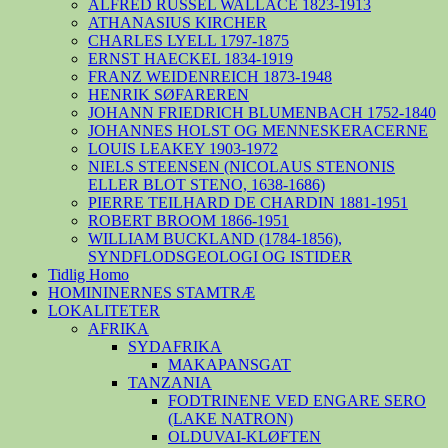
ALFRED RUSSEL WALLACE 1823-1913
ATHANASIUS KIRCHER
CHARLES LYELL 1797-1875
ERNST HAECKEL 1834-1919
FRANZ WEIDENREICH 1873-1948
HENRIK SØFAREREN
JOHANN FRIEDRICH BLUMENBACH 1752-1840
JOHANNES HOLST OG MENNESKERACERNE
LOUIS LEAKEY 1903-1972
NIELS STEENSEN (NICOLAUS STENONIS
ELLER BLOT STENO, 1638-1686)
PIERRE TEILHARD DE CHARDIN 1881-1951
ROBERT BROOM 1866-1951
WILLIAM BUCKLAND (1784-1856),
SYNDFLODSGEOLOGI OG ISTIDER
Tidlig Homo
HOMININERNES STAMTRÆ
LOKALITETER
AFRIKA
SYDAFRIKA
MAKAPANSGAT
TANZANIA
FODTRINENE VED ENGARE SERO
(LAKE NATRON)
OLDUVAI-KLØFTEN