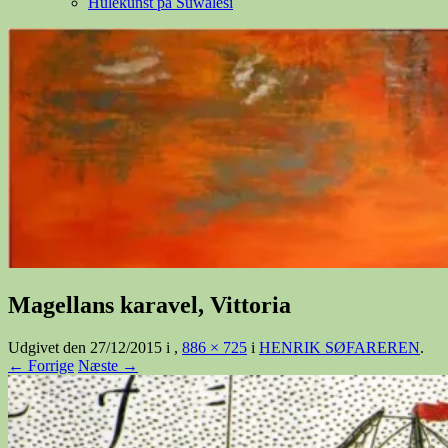
Hulekunst på Suwalesi
Magellans karavel, Vittoria
Udgivet den
27/12/2015
i
,
886 × 725
i
HENRIK SØFAREREN
.
← Forrige
Næste →