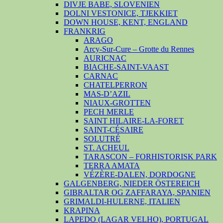
DIVJE BABE, SLOVENIEN
DOLNI VESTONICE, TJEKKIET
DOWN HOUSE, KENT, ENGLAND
FRANKRIG
ARAGO
Arcy-Sur-Cure – Grotte du Rennes
AURICNAC
BIACHE-SAINT-VAAST
CARNAC
CHATELPERRON
MAS-D’AZIL
NIAUX-GROTTEN
PECH MERLE
SAINT HILAIRE-LA-FORET
SAINT-CÉSAIRE
SOLUTRÉ
ST. ACHEUL
TARASCON – FORHISTORISK PARK
TERRA AMATA
VÉZÈRE-DALEN, DORDOGNE
GALGENBERG, NIEDER ÖSTEREICH
GIBRALTAR OG ZAFFARAYA, SPANIEN
GRIMALDI-HULERNE, ITALIEN
KRAPINA
LAPEDO (LAGAR VELHO), PORTUGAL