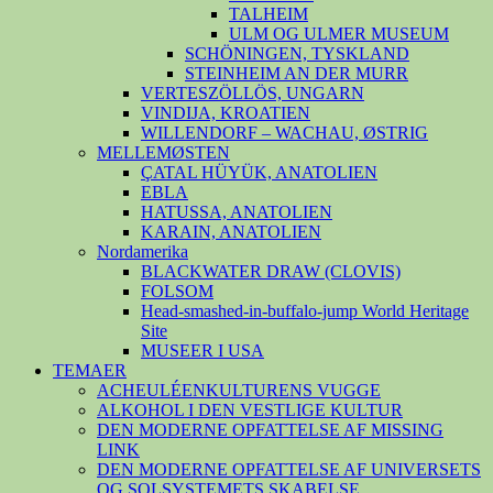
TALHEIM
ULM OG ULMER MUSEUM
SCHÖNINGEN, TYSKLAND
STEINHEIM AN DER MURR
VERTESZÖLLÖS, UNGARN
VINDIJA, KROATIEN
WILLENDORF – WACHAU, ØSTRIG
MELLEMØSTEN
ÇATAL HÜYÜK, ANATOLIEN
EBLA
HATUSSA, ANATOLIEN
KARAIN, ANATOLIEN
Nordamerika
BLACKWATER DRAW (CLOVIS)
FOLSOM
Head-smashed-in-buffalo-jump World Heritage
Site
MUSEER I USA
TEMAER
ACHEULÉENKULTURENS VUGGE
ALKOHOL I DEN VESTLIGE KULTUR
DEN MODERNE OPFATTELSE AF MISSING
LINK
DEN MODERNE OPFATTELSE AF UNIVERSETS
OG SOLSYSTEMETS SKABELSE