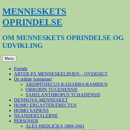
Hop
MENNESKETS
til
indhold
OPRINDELSE
OM MENNESKETS OPRINDELSE OG
UDVIKLING
Menu
Forside
ARTER PÅ MENNESKELINJEN – OVERSIGT
De ældste homininer
ARDIPITHECUS KADABBA/RAMIDUS
ORRORIN TUGENENSIS
SAHELANTHROPUS TCHADENSIS
DENISOVA-MENNESKET
HOMO ERGASTER/ERECTUS
HOMO SAPIENS
NEANDERTALERNE
PERSONER
ALES HRDLICKA 1869-1943