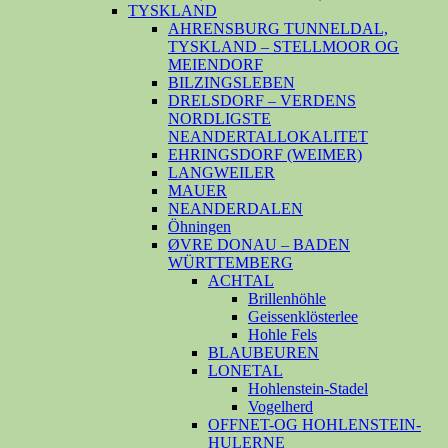
TYSKLAND
AHRENSBURG TUNNELDAL,
TYSKLAND – STELLMOOR OG
MEIENDORF
BILZINGSLEBEN
DRELSDORF – VERDENS
NORDLIGSTE
NEANDERTALLOKALITET
EHRINGSDORF (WEIMER)
LANGWEILER
MAUER
NEANDERDALEN
Öhningen
ØVRE DONAU – BADEN
WÜRTTEMBERG
ACHTAL
Brillenhöhle
Geissenklösterlee
Hohle Fels
BLAUBEUREN
LONETAL
Hohlenstein-Stadel
Vogelherd
OFFNET-OG HOHLENSTEIN-
HULERNE