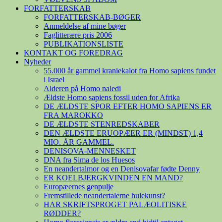
FORFATTERSKAB
FORFATTERSKAB-BØGER
Anmeldelse af mine bøger
Faglitterære pris 2006
PUBLIKATIONSLISTE
KONTAKT OG FOREDRAG
Nyheder
55.000 år gammel kraniekalot fra Homo sapiens fundet
i Israel
Alderen på Homo naledi
Ældste Homo sapiens fossil uden for Afrika
DE ÆLDSTE SPOR EFTER HOMO SAPIENS ER
FRA MAROKKO
DE ÆLDSTE STENREDSKABER
DEN ÆLDSTE ERUOPÆER ER (MINDST) 1,4
MIO. ÅR GAMMEL.
DENISOVA-MENNESKET
DNA fra Sima de los Huesos
En neandertalmor og en Denisovafar fødte Denny
ER KOELBJERGKVINDEN EN MAND?
Europæernes genpulje
Fremstillede neandertalerne hulekunst?
HAR SKRIFTSPROGET PALÆOLITISKE
RØDDER?