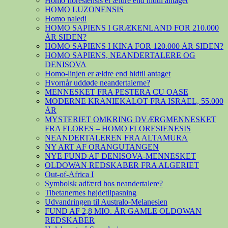
Homo floresiensis er ældre end hidtil antaget
HOMO LUZONENSIS
Homo naledi
HOMO SAPIENS I GRÆKENLAND FOR 210.000
ÅR SIDEN?
HOMO SAPIENS I KINA FOR 120.000 ÅR SIDEN?
HOMO SAPIENS, NEANDERTALERE OG
DENISOVA
Homo-linjen er ældre end hidtil antaget
Hvornår uddøde neandertalerne?
MENNESKET FRA PESTERA CU OASE
MODERNE KRANIEKALOT FRA ISRAEL, 55.000
ÅR
MYSTERIET OMKRING DVÆRGMENNESKET
FRA FLORES – HOMO FLORESIENESIS
NEANDERTALEREN FRA ALTAMURA
NY ART AF ORANGUTANGEN
NYE FUND AF DENISOVA-MENNESKET
OLDOWAN REDSKABER FRA ALGERIET
Out-of-Africa I
Symbolsk adfærd hos neandertalere?
Tibetanernes højdetilpasning
Udvandringen til Australo-Melanesien
FUND AF 2,8 MIO. ÅR GAMLE OLDOWAN
REDSKABER