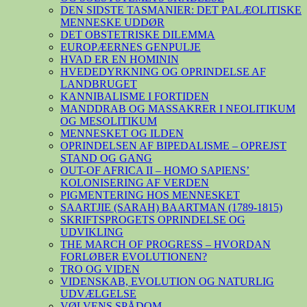
DEN SIDSTE TASMANIER: DET PALÆOLITISKE
MENNESKE UDDØR
DET OBSTETRISKE DILEMMA
EUROPÆERNES GENPULJE
HVAD ER EN HOMININ
HVEDEDYRKNING OG OPRINDELSE AF
LANDBRUGET
KANNIBALISME I FORTIDEN
MANDDRAB OG MASSAKRER I NEOLITIKUM
OG MESOLITIKUM
MENNESKET OG ILDEN
OPRINDELSEN AF BIPEDALISME – OPREJST
STAND OG GANG
OUT-OF AFRICA II – HOMO SAPIENS’
KOLONISERING AF VERDEN
PIGMENTERING HOS MENNESKET
SAARTJIE (SARAH) BAARTMAN (1789-1815)
SKRIFTSPROGETS OPRINDELSE OG
UDVIKLING
THE MARCH OF PROGRESS – HVORDAN
FORLØBER EVOLUTIONEN?
TRO OG VIDEN
VIDENSKAB, EVOLUTION OG NATURLIG
UDVÆLGELSE
VØLVENS SPÅDOM