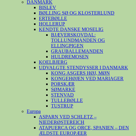
DANMARK
BISLEV
BØLLING SØ OG KLOSTERLUND
ERTEBØLLE
HOLLERUP
KENDTE DANSKE MOSELIG
BJÆVERSKOVDAL:
TOLLUNDMANDEN OG
ELLINGPIGEN
GRAUBALLEMANDEN
HULDREMOSEN
KOELBJERG
UDVALGTE STENDYSSER I DANMARK
KONG ASGERS HØJ, MØN
KONGEHØJEN VED MARIAGER
PORSKÆR
SØMARKE
STENVAD
TULLEBØLLE
TUSTRUP
Europa
ASPARN VED SCHLETZ –
NIEDERØSTEREICH
ATAPUERCA OG ORCE, SPANIEN – DEN
ÆLDSTE EUROPÆER