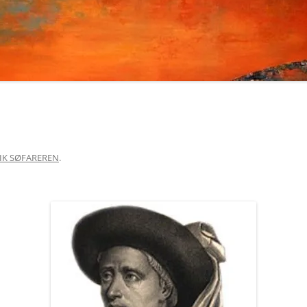
ÆLDSTE HOMO SAPIENS FOSSIL
ERNST HAECKEL 1834-1919
UDEN FOR AFRIKA
FRANZ WEIDENREICH 1873-1948
DE ÆLDSTE SPOR EFTER HOMO
SAPIENS ER FRA MAROKKO
HENRIK SØFAREREN
DE ÆLDSTE STENREDSKABER
JOHANN FRIEDRICH BLUMENBACH
1752-1840
DEN ÆLDSTE ERUOPÆER ER
(MINDST) 1,4 MIO. ÅR GAMMEL.
JOHANNES HOLST OG
IK SØFAREREN
MENNESKERACERNE
.
DENISOVA-MENNESKET
LOUIS LEAKEY 1903-1972
DNA FRA SIMA DE LOS HUESOS
NIELS STEENSEN (NICOLAUS
EN NEANDERTALMOR OG EN
STENONIS ELLER BLOT STENO,
DENISOVAFAR FØDTE DENNY
1638-1686)
ER KOELBJERGKVINDEN EN MAND?
PIERRE TEILHARD DE CHARDIN
1881-1951
EUROPÆERNES GENPULJE