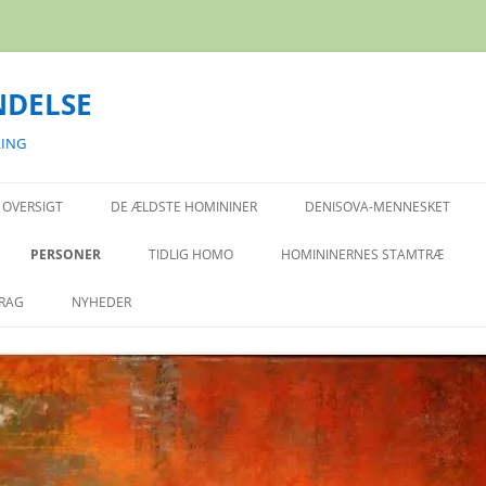
NDELSE
LING
 OVERSIGT
DE ÆLDSTE HOMININER
DENISOVA-MENNESKET
ARDIPITHECUS
PERSONER
TIDLIG HOMO
HOMININERNES STAMTRÆ
KADABBA/RAMIDUS
ALES HRDLICKA 1869-1943
RAG
NYHEDER
ORRORIN TUGENENSIS
ALFRED RUSSEL WALLACE 1823-
55.000 ÅR GAMMEL KRANIEKALOT
SAHELANTHROPUS TCHADENSIS
1913
FRA HOMO SAPIENS FUNDET I
ISRAEL
ATHANASIUS KIRCHER
ALDEREN PÅ HOMO NALEDI
CHARLES LYELL 1797-1875