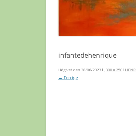
infantedehenrique
Udgivet den
28/06/2023
i
,
300 × 250
i
HENR
← Forrige