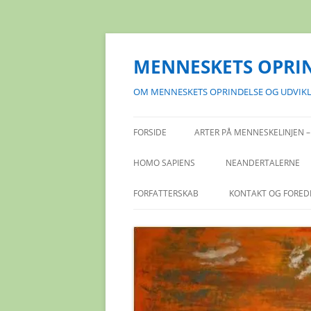
Hop
til
indhold
MENNESKETS OPRI
OM MENNESKETS OPRINDELSE OG UDVIK
FORSIDE
ARTER PÅ MENNESKELINJEN –
HOMO SAPIENS
NEANDERTALERNE
FORFATTERSKAB
KONTAKT OG FORED
FORFATTERSKAB-BØGER
ANMELDELSE AF MINE BØGER
FAGLITTERÆRE PRIS 2006
PUBLIKATIONSLISTE