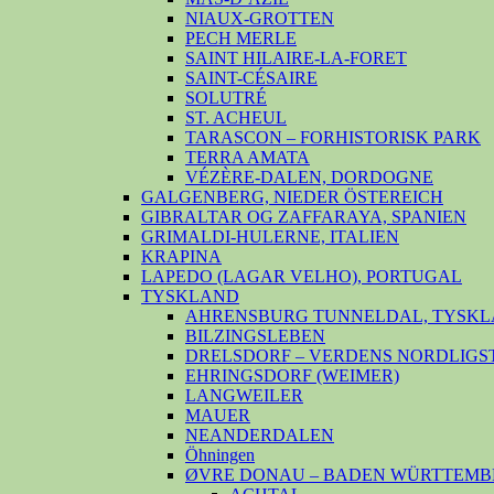
NIAUX-GROTTEN
PECH MERLE
SAINT HILAIRE-LA-FORET
SAINT-CÉSAIRE
SOLUTRÉ
ST. ACHEUL
TARASCON – FORHISTORISK PARK
TERRA AMATA
VÉZÈRE-DALEN, DORDOGNE
GALGENBERG, NIEDER ÖSTEREICH
GIBRALTAR OG ZAFFARAYA, SPANIEN
GRIMALDI-HULERNE, ITALIEN
KRAPINA
LAPEDO (LAGAR VELHO), PORTUGAL
TYSKLAND
AHRENSBURG TUNNELDAL, TYSKL
BILZINGSLEBEN
DRELSDORF – VERDENS NORDLIGS
EHRINGSDORF (WEIMER)
LANGWEILER
MAUER
NEANDERDALEN
Öhningen
ØVRE DONAU – BADEN WÜRTTEMB