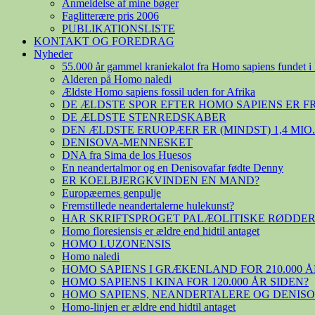
Anmeldelse af mine bøger
Faglitterære pris 2006
PUBLIKATIONSLISTE
KONTAKT OG FOREDRAG
Nyheder
55.000 år gammel kraniekalot fra Homo sapiens fundet i 
Alderen på Homo naledi
Ældste Homo sapiens fossil uden for Afrika
DE ÆLDSTE SPOR EFTER HOMO SAPIENS ER 
DE ÆLDSTE STENREDSKABER
DEN ÆLDSTE ERUOPÆER ER (MINDST) 1,4 MIO
DENISOVA-MENNESKET
DNA fra Sima de los Huesos
En neandertalmor og en Denisovafar fødte Denny
ER KOELBJERGKVINDEN EN MAND?
Europæernes genpulje
Fremstillede neandertalerne hulekunst?
HAR SKRIFTSPROGET PALÆOLITISKE RØDDER
Homo floresiensis er ældre end hidtil antaget
HOMO LUZONENSIS
Homo naledi
HOMO SAPIENS I GRÆKENLAND FOR 210.000 Å
HOMO SAPIENS I KINA FOR 120.000 ÅR SIDEN?
HOMO SAPIENS, NEANDERTALERE OG DENIS
Homo-linjen er ældre end hidtil antaget