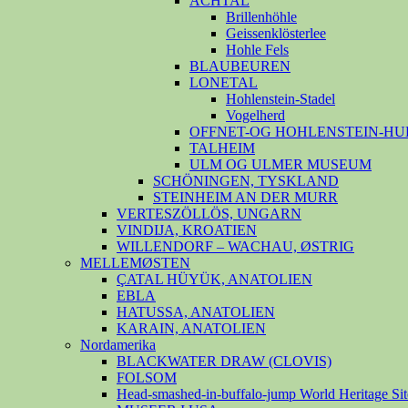
ACHTAL
Brillenhöhle
Geissenklösterlee
Hohle Fels
BLAUBEUREN
LONETAL
Hohlenstein-Stadel
Vogelherd
OFFNET-OG HOHLENSTEIN-HU
TALHEIM
ULM OG ULMER MUSEUM
SCHÖNINGEN, TYSKLAND
STEINHEIM AN DER MURR
VERTESZÖLLÖS, UNGARN
VINDIJA, KROATIEN
WILLENDORF – WACHAU, ØSTRIG
MELLEMØSTEN
ÇATAL HÜYÜK, ANATOLIEN
EBLA
HATUSSA, ANATOLIEN
KARAIN, ANATOLIEN
Nordamerika
BLACKWATER DRAW (CLOVIS)
FOLSOM
Head-smashed-in-buffalo-jump World Heritage Sit