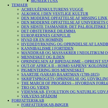
MUSEER I USA
TEMAER
ACHEULÉENKULTURENS VUGGE
ALKOHOL I DEN VESTLIGE KULTUR
DEN MODERNE OPFATTELSE AF MISSING LINK
DEN MODERNE OPFATTELSE AF UNIVERSETS 
DEN SIDSTE TASMANIER: DET PALÆOLITISK
DET OBSTETRISKE DILEMMA
EUROPÆERNES GENPULJE
HVAD ER EN HOMININ
HVEDEDYRKNING OG OPRINDELSE AF LAND
KANNIBALISME I FORTIDEN
MANDDRAB OG MASSAKRER I NEOLITIKUM O
MENNESKET OG ILDEN
OPRINDELSEN AF BIPEDALISME – OPREJST S
OUT-OF AFRICA II – HOMO SAPIENS’ KOLONI
PIGMENTERING HOS MENNESKET
SAARTJIE (SARAH) BAARTMAN (1789-1815)
SKRIFTSPROGETS OPRINDELSE OG UDVIKLIN
THE MARCH OF PROGRESS – HVORDAN FORL
TRO OG VIDEN
VIDENSKAB, EVOLUTION OG NATURLIG UDV
VØLVENS SPÅDOM
FORFATTERSKAB
FORFATTERSKAB-BØGER