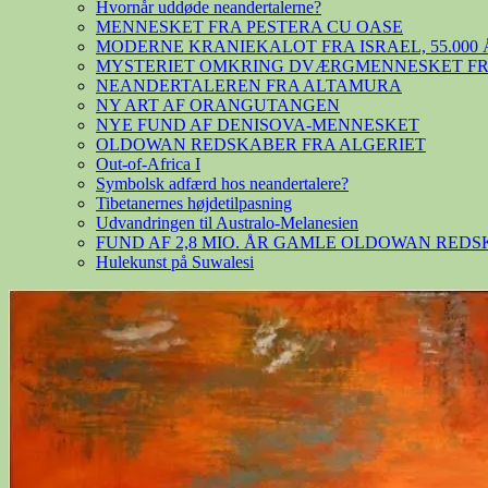
Hvornår uddøde neandertalerne?
MENNESKET FRA PESTERA CU OASE
MODERNE KRANIEKALOT FRA ISRAEL, 55.000 
MYSTERIET OMKRING DVÆRGMENNESKET FRA
NEANDERTALEREN FRA ALTAMURA
NY ART AF ORANGUTANGEN
NYE FUND AF DENISOVA-MENNESKET
OLDOWAN REDSKABER FRA ALGERIET
Out-of-Africa I
Symbolsk adfærd hos neandertalere?
Tibetanernes højdetilpasning
Udvandringen til Australo-Melanesien
FUND AF 2,8 MIO. ÅR GAMLE OLDOWAN RED
Hulekunst på Suwalesi