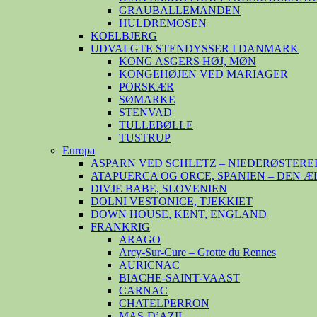
GRAUBALLEMANDEN
HULDREMOSEN
KOELBJERG
UDVALGTE STENDYSSER I DANMARK
KONG ASGERS HØJ, MØN
KONGEHØJEN VED MARIAGER
PORSKÆR
SØMARKE
STENVAD
TULLEBØLLE
TUSTRUP
Europa
ASPARN VED SCHLETZ – NIEDERØSTERE
ATAPUERCA OG ORCE, SPANIEN – DEN 
DIVJE BABE, SLOVENIEN
DOLNI VESTONICE, TJEKKIET
DOWN HOUSE, KENT, ENGLAND
FRANKRIG
ARAGO
Arcy-Sur-Cure – Grotte du Rennes
AURICNAC
BIACHE-SAINT-VAAST
CARNAC
CHATELPERRON
MAS-D’AZIL