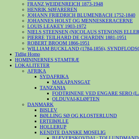
FRANZ WEIDENREICH 1873-1948
HENRIK SØFAREREN
JOHANN FRIEDRICH BLUMENBACH 1752-1840
JOHANNES HOLST OG MENNESKERACERNE
LOUIS LEAKEY 1903-1972
NIELS STEENSEN (NICOLAUS STENONIS ELLER 
PIERRE TEILHARD DE CHARDIN 1881-1951
ROBERT BROOM 1866-1951
WILLIAM BUCKLAND (1784-1856), SYNDFLODS
Tidlig Homo
HOMININERNES STAMTRÆ
LOKALITETER
AFRIKA
SYDAFRIKA
MAKAPANSGAT
TANZANIA
FODTRINENE VED ENGARE SERO (
OLDUVAI-KLØFTEN
DANMARK
BISLEV
BØLLING SØ OG KLOSTERLUND
ERTEBØLLE
HOLLERUP
KENDTE DANSKE MOSELIG
BJÆVERSKOVDAL: TOLLUNDMANDE