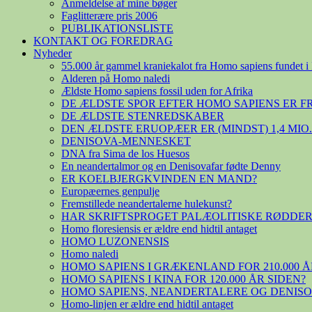
Anmeldelse af mine bøger
Faglitterære pris 2006
PUBLIKATIONSLISTE
KONTAKT OG FOREDRAG
Nyheder
55.000 år gammel kraniekalot fra Homo sapiens fundet i 
Alderen på Homo naledi
Ældste Homo sapiens fossil uden for Afrika
DE ÆLDSTE SPOR EFTER HOMO SAPIENS ER 
DE ÆLDSTE STENREDSKABER
DEN ÆLDSTE ERUOPÆER ER (MINDST) 1,4 MIO
DENISOVA-MENNESKET
DNA fra Sima de los Huesos
En neandertalmor og en Denisovafar fødte Denny
ER KOELBJERGKVINDEN EN MAND?
Europæernes genpulje
Fremstillede neandertalerne hulekunst?
HAR SKRIFTSPROGET PALÆOLITISKE RØDDER
Homo floresiensis er ældre end hidtil antaget
HOMO LUZONENSIS
Homo naledi
HOMO SAPIENS I GRÆKENLAND FOR 210.000 Å
HOMO SAPIENS I KINA FOR 120.000 ÅR SIDEN?
HOMO SAPIENS, NEANDERTALERE OG DENIS
Homo-linjen er ældre end hidtil antaget