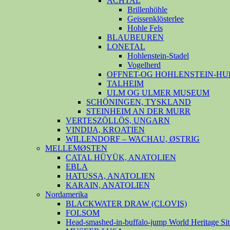
ACHTAL
Brillenhöhle
Geissenklösterlee
Hohle Fels
BLAUBEUREN
LONETAL
Hohlenstein-Stadel
Vogelherd
OFFNET-OG HOHLENSTEIN-HU
TALHEIM
ULM OG ULMER MUSEUM
SCHÖNINGEN, TYSKLAND
STEINHEIM AN DER MURR
VERTESZÖLLÖS, UNGARN
VINDIJA, KROATIEN
WILLENDORF – WACHAU, ØSTRIG
MELLEMØSTEN
ÇATAL HÜYÜK, ANATOLIEN
EBLA
HATUSSA, ANATOLIEN
KARAIN, ANATOLIEN
Nordamerika
BLACKWATER DRAW (CLOVIS)
FOLSOM
Head-smashed-in-buffalo-jump World Heritage Sit