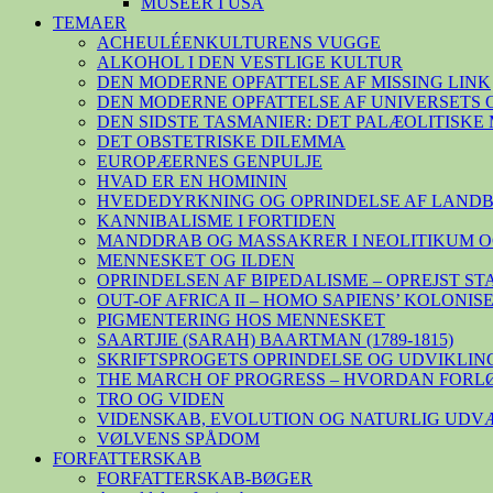
MUSEER I USA
TEMAER
ACHEULÉENKULTURENS VUGGE
ALKOHOL I DEN VESTLIGE KULTUR
DEN MODERNE OPFATTELSE AF MISSING LINK
DEN MODERNE OPFATTELSE AF UNIVERSETS 
DEN SIDSTE TASMANIER: DET PALÆOLITISK
DET OBSTETRISKE DILEMMA
EUROPÆERNES GENPULJE
HVAD ER EN HOMININ
HVEDEDYRKNING OG OPRINDELSE AF LAND
KANNIBALISME I FORTIDEN
MANDDRAB OG MASSAKRER I NEOLITIKUM O
MENNESKET OG ILDEN
OPRINDELSEN AF BIPEDALISME – OPREJST S
OUT-OF AFRICA II – HOMO SAPIENS’ KOLONI
PIGMENTERING HOS MENNESKET
SAARTJIE (SARAH) BAARTMAN (1789-1815)
SKRIFTSPROGETS OPRINDELSE OG UDVIKLIN
THE MARCH OF PROGRESS – HVORDAN FORL
TRO OG VIDEN
VIDENSKAB, EVOLUTION OG NATURLIG UDV
VØLVENS SPÅDOM
FORFATTERSKAB
FORFATTERSKAB-BØGER