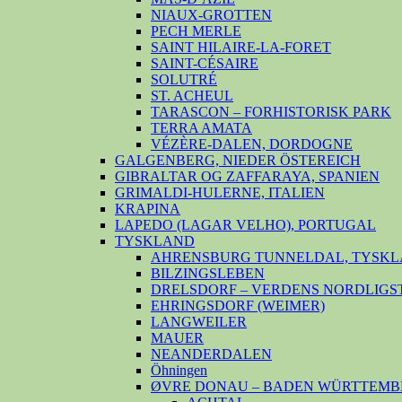
NIAUX-GROTTEN
PECH MERLE
SAINT HILAIRE-LA-FORET
SAINT-CÉSAIRE
SOLUTRÉ
ST. ACHEUL
TARASCON – FORHISTORISK PARK
TERRA AMATA
VÉZÈRE-DALEN, DORDOGNE
GALGENBERG, NIEDER ÖSTEREICH
GIBRALTAR OG ZAFFARAYA, SPANIEN
GRIMALDI-HULERNE, ITALIEN
KRAPINA
LAPEDO (LAGAR VELHO), PORTUGAL
TYSKLAND
AHRENSBURG TUNNELDAL, TYSKL
BILZINGSLEBEN
DRELSDORF – VERDENS NORDLIGS
EHRINGSDORF (WEIMER)
LANGWEILER
MAUER
NEANDERDALEN
Öhningen
ØVRE DONAU – BADEN WÜRTTEMB