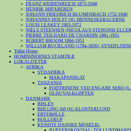
FRANZ WEIDENREICH 1873-1948
HENRIK SØFAREREN
JOHANN FRIEDRICH BLUMENBACH 1752-1840
JOHANNES HOLST OG MENNESKERACERNE
LOUIS LEAKEY 1903-1972
NIELS STEENSEN (NICOLAUS STENONIS ELLER 
PIERRE TEILHARD DE CHARDIN 1881-1951
ROBERT BROOM 1866-1951
WILLIAM BUCKLAND (1784-1856), SYNDFLODS
Tidlig Homo
HOMININERNES STAMTRÆ
LOKALITETER
AFRIKA
SYDAFRIKA
MAKAPANSGAT
TANZANIA
FODTRINENE VED ENGARE SERO (
OLDUVAI-KLØFTEN
DANMARK
BISLEV
BØLLING SØ OG KLOSTERLUND
ERTEBØLLE
HOLLERUP
KENDTE DANSKE MOSELIG
BJÆVERSKOVDAL: TOLLUNDMANDE