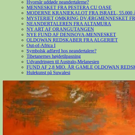
Hvornår uddøde neandertalerne?
MENNESKET FRA PESTERA CU OASE
MODERNE KRANIEKALOT FRA ISRAEL, 55.000 
MYSTERIET OMKRING DVÆRGMENNESKET FRA
NEANDERTALEREN FRA ALTAMURA
NY ART AF ORANGUTANGEN
NYE FUND AF DENISOVA-MENNESKET
OLDOWAN REDSKABER FRA ALGERIET
Out-of-Africa I
Symbolsk adfærd hos neandertalere?
Tibetanernes højdetilpasning
Udvandringen til Australo-Melanesien
FUND AF 2,8 MIO. ÅR GAMLE OLDOWAN RED
Hulekunst på Suwalesi