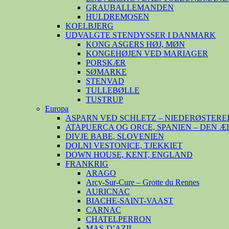
GRAUBALLEMANDEN
HULDREMOSEN
KOELBJERG
UDVALGTE STENDYSSER I DANMARK
KONG ASGERS HØJ, MØN
KONGEHØJEN VED MARIAGER
PORSKÆR
SØMARKE
STENVAD
TULLEBØLLE
TUSTRUP
Europa
ASPARN VED SCHLETZ – NIEDERØSTERE
ATAPUERCA OG ORCE, SPANIEN – DEN 
DIVJE BABE, SLOVENIEN
DOLNI VESTONICE, TJEKKIET
DOWN HOUSE, KENT, ENGLAND
FRANKRIG
ARAGO
Arcy-Sur-Cure – Grotte du Rennes
AURICNAC
BIACHE-SAINT-VAAST
CARNAC
CHATELPERRON
MAS-D’AZIL