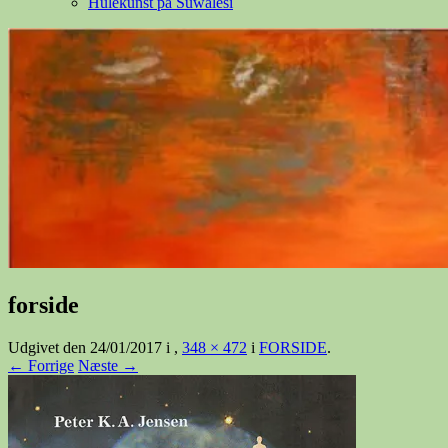
Hulekunst på Suwalesi
forside
Udgivet den
24/01/2017
i
,
348 × 472
i
FORSIDE
.
← Forrige
Næste →