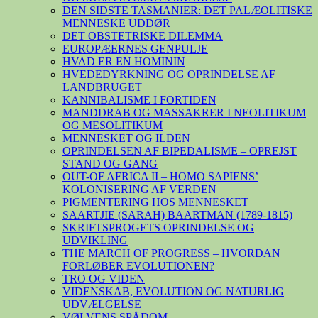
DEN SIDSTE TASMANIER: DET PALÆOLITISKE
MENNESKE UDDØR
DET OBSTETRISKE DILEMMA
EUROPÆERNES GENPULJE
HVAD ER EN HOMININ
HVEDEDYRKNING OG OPRINDELSE AF
LANDBRUGET
KANNIBALISME I FORTIDEN
MANDDRAB OG MASSAKRER I NEOLITIKUM
OG MESOLITIKUM
MENNESKET OG ILDEN
OPRINDELSEN AF BIPEDALISME – OPREJST
STAND OG GANG
OUT-OF AFRICA II – HOMO SAPIENS’
KOLONISERING AF VERDEN
PIGMENTERING HOS MENNESKET
SAARTJIE (SARAH) BAARTMAN (1789-1815)
SKRIFTSPROGETS OPRINDELSE OG
UDVIKLING
THE MARCH OF PROGRESS – HVORDAN
FORLØBER EVOLUTIONEN?
TRO OG VIDEN
VIDENSKAB, EVOLUTION OG NATURLIG
UDVÆLGELSE
VØLVENS SPÅDOM