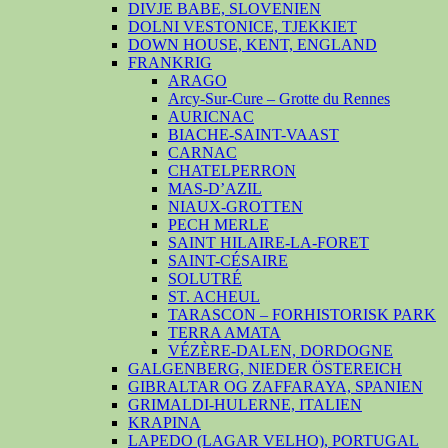
DIVJE BABE, SLOVENIEN
DOLNI VESTONICE, TJEKKIET
DOWN HOUSE, KENT, ENGLAND
FRANKRIG
ARAGO
Arcy-Sur-Cure – Grotte du Rennes
AURICNAC
BIACHE-SAINT-VAAST
CARNAC
CHATELPERRON
MAS-D’AZIL
NIAUX-GROTTEN
PECH MERLE
SAINT HILAIRE-LA-FORET
SAINT-CÉSAIRE
SOLUTRÉ
ST. ACHEUL
TARASCON – FORHISTORISK PARK
TERRA AMATA
VÉZÈRE-DALEN, DORDOGNE
GALGENBERG, NIEDER ÖSTEREICH
GIBRALTAR OG ZAFFARAYA, SPANIEN
GRIMALDI-HULERNE, ITALIEN
KRAPINA
LAPEDO (LAGAR VELHO), PORTUGAL