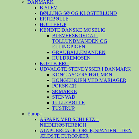
DANMARK
BISLEV
BØLLING SØ OG KLOSTERLUND
ERTEBØLLE
HOLLERUP
KENDTE DANSKE MOSELIG
BJÆVERSKOVDAL:
TOLLUNDMANDEN OG
ELLINGPIGEN
GRAUBALLEMANDEN
HULDREMOSEN
KOELBJERG
UDVALGTE STENDYSSER I DANMARK
KONG ASGERS HØJ, MØN
KONGEHØJEN VED MARIAGER
PORSKÆR
SØMARKE
STENVAD
TULLEBØLLE
TUSTRUP
Europa
ASPARN VED SCHLETZ –
NIEDERØSTEREICH
ATAPUERCA OG ORCE, SPANIEN – DEN
ÆLDSTE EUROPÆER