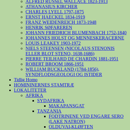
ALFRED RUSSEL WALLACE 1823-1913
ATHANASIUS KIRCHER
CHARLES LYELL 1797-1875
ERNST HAECKEL 1834-1919
FRANZ WEIDENREICH 1873-1948
HENRIK SØFAREREN
JOHANN FRIEDRICH BLUMENBACH 1752-1840
JOHANNES HOLST OG MENNESKERACERNE
LOUIS LEAKEY 1903-1972
NIELS STEENSEN (NICOLAUS STENONIS
ELLER BLOT STENO, 1638-1686)
PIERRE TEILHARD DE CHARDIN 1881-1951
ROBERT BROOM 1866-1951
WILLIAM BUCKLAND (1784-1856),
SYNDFLODSGEOLOGI OG ISTIDER
Tidlig Homo
HOMININERNES STAMTRÆ
LOKALITETER
AFRIKA
SYDAFRIKA
MAKAPANSGAT
TANZANIA
FODTRINENE VED ENGARE SERO
(LAKE NATRON)
OLDUVAI-KLØFTEN