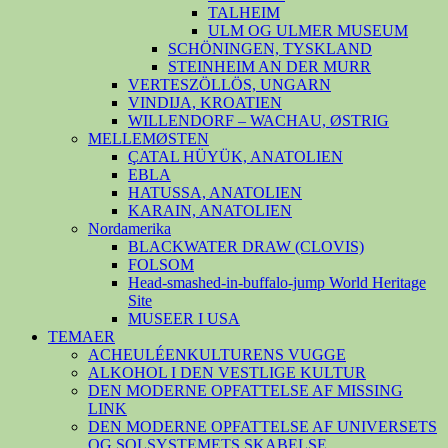
TALHEIM
ULM OG ULMER MUSEUM
SCHÖNINGEN, TYSKLAND
STEINHEIM AN DER MURR
VERTESZÖLLÖS, UNGARN
VINDIJA, KROATIEN
WILLENDORF – WACHAU, ØSTRIG
MELLEMØSTEN
ÇATAL HÜYÜK, ANATOLIEN
EBLA
HATUSSA, ANATOLIEN
KARAIN, ANATOLIEN
Nordamerika
BLACKWATER DRAW (CLOVIS)
FOLSOM
Head-smashed-in-buffalo-jump World Heritage
Site
MUSEER I USA
TEMAER
ACHEULÉENKULTURENS VUGGE
ALKOHOL I DEN VESTLIGE KULTUR
DEN MODERNE OPFATTELSE AF MISSING
LINK
DEN MODERNE OPFATTELSE AF UNIVERSETS
OG SOLSYSTEMETS SKABELSE