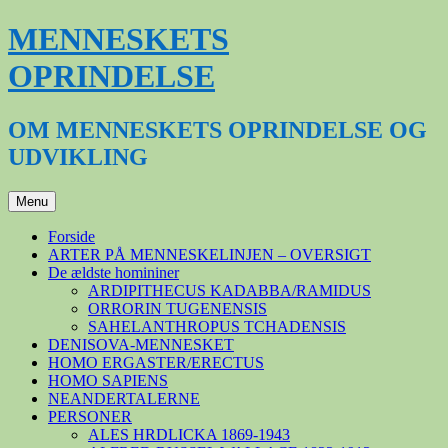
Hop
MENNESKETS
til
indhold
OPRINDELSE
OM MENNESKETS OPRINDELSE OG
UDVIKLING
Menu
Forside
ARTER PÅ MENNESKELINJEN – OVERSIGT
De ældste homininer
ARDIPITHECUS KADABBA/RAMIDUS
ORRORIN TUGENENSIS
SAHELANTHROPUS TCHADENSIS
DENISOVA-MENNESKET
HOMO ERGASTER/ERECTUS
HOMO SAPIENS
NEANDERTALERNE
PERSONER
ALES HRDLICKA 1869-1943