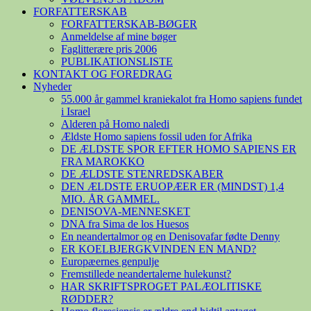
FORFATTERSKAB
FORFATTERSKAB-BØGER
Anmeldelse af mine bøger
Faglitterære pris 2006
PUBLIKATIONSLISTE
KONTAKT OG FOREDRAG
Nyheder
55.000 år gammel kraniekalot fra Homo sapiens fundet
i Israel
Alderen på Homo naledi
Ældste Homo sapiens fossil uden for Afrika
DE ÆLDSTE SPOR EFTER HOMO SAPIENS ER
FRA MAROKKO
DE ÆLDSTE STENREDSKABER
DEN ÆLDSTE ERUOPÆER ER (MINDST) 1,4
MIO. ÅR GAMMEL.
DENISOVA-MENNESKET
DNA fra Sima de los Huesos
En neandertalmor og en Denisovafar fødte Denny
ER KOELBJERGKVINDEN EN MAND?
Europæernes genpulje
Fremstillede neandertalerne hulekunst?
HAR SKRIFTSPROGET PALÆOLITISKE
RØDDER?