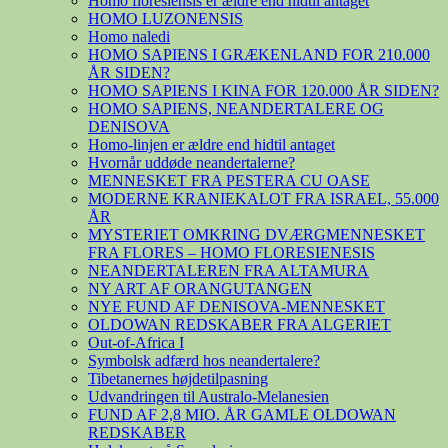
Homo floresiensis er ældre end hidtil antaget
HOMO LUZONENSIS
Homo naledi
HOMO SAPIENS I GRÆKENLAND FOR 210.000
ÅR SIDEN?
HOMO SAPIENS I KINA FOR 120.000 ÅR SIDEN?
HOMO SAPIENS, NEANDERTALERE OG
DENISOVA
Homo-linjen er ældre end hidtil antaget
Hvornår uddøde neandertalerne?
MENNESKET FRA PESTERA CU OASE
MODERNE KRANIEKALOT FRA ISRAEL, 55.000
ÅR
MYSTERIET OMKRING DVÆRGMENNESKET
FRA FLORES – HOMO FLORESIENESIS
NEANDERTALEREN FRA ALTAMURA
NY ART AF ORANGUTANGEN
NYE FUND AF DENISOVA-MENNESKET
OLDOWAN REDSKABER FRA ALGERIET
Out-of-Africa I
Symbolsk adfærd hos neandertalere?
Tibetanernes højdetilpasning
Udvandringen til Australo-Melanesien
FUND AF 2,8 MIO. ÅR GAMLE OLDOWAN
REDSKABER