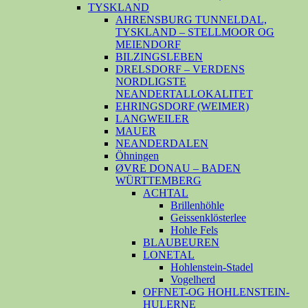
TYSKLAND
AHRENSBURG TUNNELDAL,
TYSKLAND – STELLMOOR OG
MEIENDORF
BILZINGSLEBEN
DRELSDORF – VERDENS
NORDLIGSTE
NEANDERTALLOKALITET
EHRINGSDORF (WEIMER)
LANGWEILER
MAUER
NEANDERDALEN
Öhningen
ØVRE DONAU – BADEN
WÜRTTEMBERG
ACHTAL
Brillenhöhle
Geissenklösterlee
Hohle Fels
BLAUBEUREN
LONETAL
Hohlenstein-Stadel
Vogelherd
OFFNET-OG HOHLENSTEIN-
HULERNE