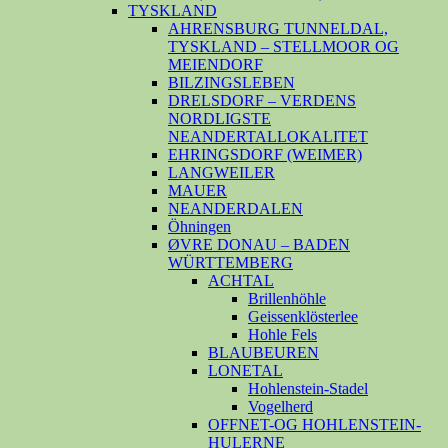
TYSKLAND
AHRENSBURG TUNNELDAL,
TYSKLAND – STELLMOOR OG
MEIENDORF
BILZINGSLEBEN
DRELSDORF – VERDENS
NORDLIGSTE
NEANDERTALLOKALITET
EHRINGSDORF (WEIMER)
LANGWEILER
MAUER
NEANDERDALEN
Öhningen
ØVRE DONAU – BADEN
WÜRTTEMBERG
ACHTAL
Brillenhöhle
Geissenklösterlee
Hohle Fels
BLAUBEUREN
LONETAL
Hohlenstein-Stadel
Vogelherd
OFFNET-OG HOHLENSTEIN-
HULERNE