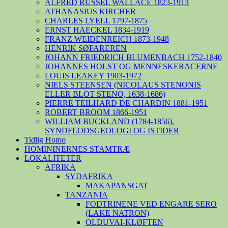
ALFRED RUSSEL WALLACE 1823-1913
ATHANASIUS KIRCHER
CHARLES LYELL 1797-1875
ERNST HAECKEL 1834-1919
FRANZ WEIDENREICH 1873-1948
HENRIK SØFAREREN
JOHANN FRIEDRICH BLUMENBACH 1752-1840
JOHANNES HOLST OG MENNESKERACERNE
LOUIS LEAKEY 1903-1972
NIELS STEENSEN (NICOLAUS STENONIS
ELLER BLOT STENO, 1638-1686)
PIERRE TEILHARD DE CHARDIN 1881-1951
ROBERT BROOM 1866-1951
WILLIAM BUCKLAND (1784-1856),
SYNDFLODSGEOLOGI OG ISTIDER
Tidlig Homo
HOMININERNES STAMTRÆ
LOKALITETER
AFRIKA
SYDAFRIKA
MAKAPANSGAT
TANZANIA
FODTRINENE VED ENGARE SERO
(LAKE NATRON)
OLDUVAI-KLØFTEN