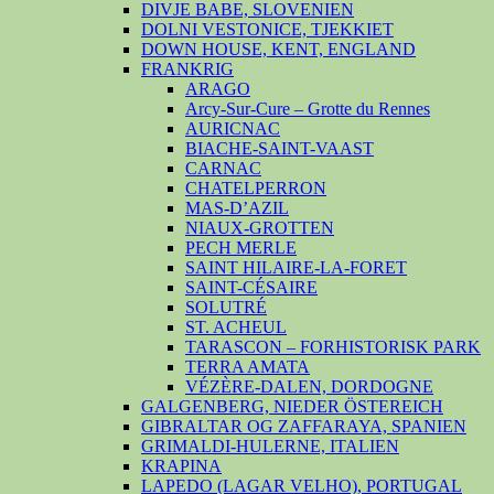
DIVJE BABE, SLOVENIEN
DOLNI VESTONICE, TJEKKIET
DOWN HOUSE, KENT, ENGLAND
FRANKRIG
ARAGO
Arcy-Sur-Cure – Grotte du Rennes
AURICNAC
BIACHE-SAINT-VAAST
CARNAC
CHATELPERRON
MAS-D’AZIL
NIAUX-GROTTEN
PECH MERLE
SAINT HILAIRE-LA-FORET
SAINT-CÉSAIRE
SOLUTRÉ
ST. ACHEUL
TARASCON – FORHISTORISK PARK
TERRA AMATA
VÉZÈRE-DALEN, DORDOGNE
GALGENBERG, NIEDER ÖSTEREICH
GIBRALTAR OG ZAFFARAYA, SPANIEN
GRIMALDI-HULERNE, ITALIEN
KRAPINA
LAPEDO (LAGAR VELHO), PORTUGAL