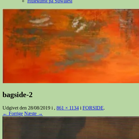
Hulekunst på Suwalesi
bagside-2
Udgivet den
28/08/2019
i
,
861 × 1134
i
FORSIDE
.
← Forrige
Næste →