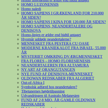
Homo floresiensis er ældre end hidtil antaget
HOMO LUZONENSIS
Homo naledi
HOMO SAPIENS I GRÆKENLAND FOR 210.000
ÅR SIDEN?
HOMO SAPIENS I KINA FOR 120.000 ÅR SIDEN?
HOMO SAPIENS, NEANDERTALERE OG
DENISOVA
Homo-linjen er ældre end hidtil antaget
Hvornår uddøde neandertalerne?
MENNESKET FRA PESTERA CU OASE
MODERNE KRANIEKALOT FRA ISRAEL, 55.000
ÅR
MYSTERIET OMKRING DVÆRGMENNESKET
FRA FLORES – HOMO FLORESIENESIS
NEANDERTALEREN FRA ALTAMURA
NY ART AF ORANGUTANGEN
NYE FUND AF DENISOVA-MENNESKET
OLDOWAN REDSKABER FRA ALGERIET
Out-of-Africa I
Symbolsk adfærd hos neandertalere?
Tibetanernes højdetilpasning
Udvandringen til Australo-Melanesien
FUND AF 2,8 MIO. ÅR GAMLE OLDOWAN
REDSKABER