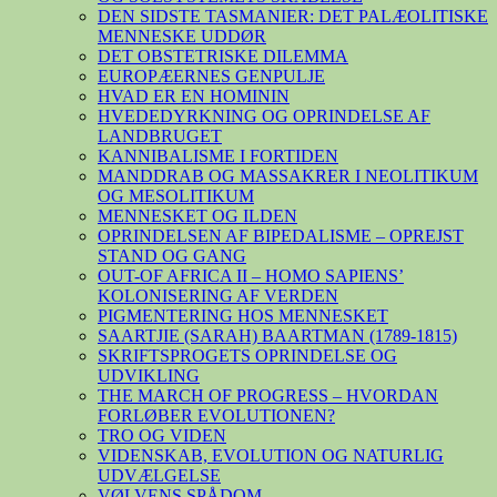
DEN SIDSTE TASMANIER: DET PALÆOLITISKE
MENNESKE UDDØR
DET OBSTETRISKE DILEMMA
EUROPÆERNES GENPULJE
HVAD ER EN HOMININ
HVEDEDYRKNING OG OPRINDELSE AF
LANDBRUGET
KANNIBALISME I FORTIDEN
MANDDRAB OG MASSAKRER I NEOLITIKUM
OG MESOLITIKUM
MENNESKET OG ILDEN
OPRINDELSEN AF BIPEDALISME – OPREJST
STAND OG GANG
OUT-OF AFRICA II – HOMO SAPIENS’
KOLONISERING AF VERDEN
PIGMENTERING HOS MENNESKET
SAARTJIE (SARAH) BAARTMAN (1789-1815)
SKRIFTSPROGETS OPRINDELSE OG
UDVIKLING
THE MARCH OF PROGRESS – HVORDAN
FORLØBER EVOLUTIONEN?
TRO OG VIDEN
VIDENSKAB, EVOLUTION OG NATURLIG
UDVÆLGELSE
VØLVENS SPÅDOM