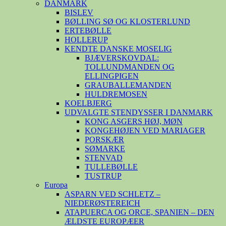
DANMARK
BISLEV
BØLLING SØ OG KLOSTERLUND
ERTEBØLLE
HOLLERUP
KENDTE DANSKE MOSELIG
BJÆVERSKOVDAL:
TOLLUNDMANDEN OG
ELLINGPIGEN
GRAUBALLEMANDEN
HULDREMOSEN
KOELBJERG
UDVALGTE STENDYSSER I DANMARK
KONG ASGERS HØJ, MØN
KONGEHØJEN VED MARIAGER
PORSKÆR
SØMARKE
STENVAD
TULLEBØLLE
TUSTRUP
Europa
ASPARN VED SCHLETZ –
NIEDERØSTEREICH
ATAPUERCA OG ORCE, SPANIEN – DEN
ÆLDSTE EUROPÆER