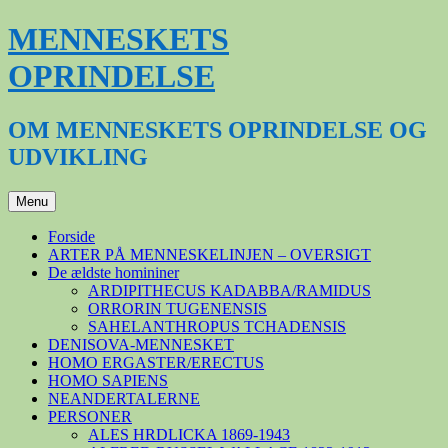
Hop
MENNESKETS
til
indhold
OPRINDELSE
OM MENNESKETS OPRINDELSE OG
UDVIKLING
Menu
Forside
ARTER PÅ MENNESKELINJEN – OVERSIGT
De ældste homininer
ARDIPITHECUS KADABBA/RAMIDUS
ORRORIN TUGENENSIS
SAHELANTHROPUS TCHADENSIS
DENISOVA-MENNESKET
HOMO ERGASTER/ERECTUS
HOMO SAPIENS
NEANDERTALERNE
PERSONER
ALES HRDLICKA 1869-1943