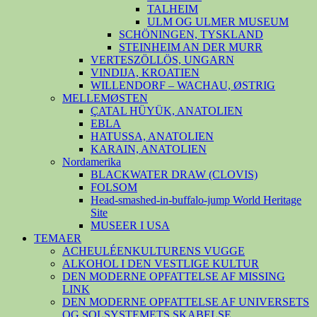
TALHEIM
ULM OG ULMER MUSEUM
SCHÖNINGEN, TYSKLAND
STEINHEIM AN DER MURR
VERTESZÖLLÖS, UNGARN
VINDIJA, KROATIEN
WILLENDORF – WACHAU, ØSTRIG
MELLEMØSTEN
ÇATAL HÜYÜK, ANATOLIEN
EBLA
HATUSSA, ANATOLIEN
KARAIN, ANATOLIEN
Nordamerika
BLACKWATER DRAW (CLOVIS)
FOLSOM
Head-smashed-in-buffalo-jump World Heritage
Site
MUSEER I USA
TEMAER
ACHEULÉENKULTURENS VUGGE
ALKOHOL I DEN VESTLIGE KULTUR
DEN MODERNE OPFATTELSE AF MISSING
LINK
DEN MODERNE OPFATTELSE AF UNIVERSETS
OG SOLSYSTEMETS SKABELSE