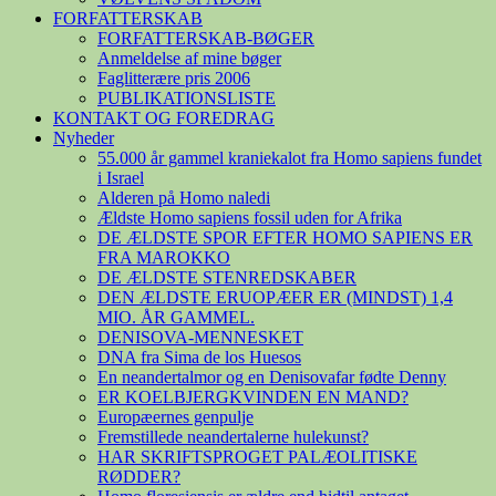
FORFATTERSKAB
FORFATTERSKAB-BØGER
Anmeldelse af mine bøger
Faglitterære pris 2006
PUBLIKATIONSLISTE
KONTAKT OG FOREDRAG
Nyheder
55.000 år gammel kraniekalot fra Homo sapiens fundet
i Israel
Alderen på Homo naledi
Ældste Homo sapiens fossil uden for Afrika
DE ÆLDSTE SPOR EFTER HOMO SAPIENS ER
FRA MAROKKO
DE ÆLDSTE STENREDSKABER
DEN ÆLDSTE ERUOPÆER ER (MINDST) 1,4
MIO. ÅR GAMMEL.
DENISOVA-MENNESKET
DNA fra Sima de los Huesos
En neandertalmor og en Denisovafar fødte Denny
ER KOELBJERGKVINDEN EN MAND?
Europæernes genpulje
Fremstillede neandertalerne hulekunst?
HAR SKRIFTSPROGET PALÆOLITISKE
RØDDER?