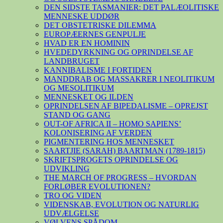
DEN SIDSTE TASMANIER: DET PALÆOLITISKE
MENNESKE UDDØR
DET OBSTETRISKE DILEMMA
EUROPÆERNES GENPULJE
HVAD ER EN HOMININ
HVEDEDYRKNING OG OPRINDELSE AF
LANDBRUGET
KANNIBALISME I FORTIDEN
MANDDRAB OG MASSAKRER I NEOLITIKUM
OG MESOLITIKUM
MENNESKET OG ILDEN
OPRINDELSEN AF BIPEDALISME – OPREJST
STAND OG GANG
OUT-OF AFRICA II – HOMO SAPIENS’
KOLONISERING AF VERDEN
PIGMENTERING HOS MENNESKET
SAARTJIE (SARAH) BAARTMAN (1789-1815)
SKRIFTSPROGETS OPRINDELSE OG
UDVIKLING
THE MARCH OF PROGRESS – HVORDAN
FORLØBER EVOLUTIONEN?
TRO OG VIDEN
VIDENSKAB, EVOLUTION OG NATURLIG
UDVÆLGELSE
VØLVENS SPÅDOM