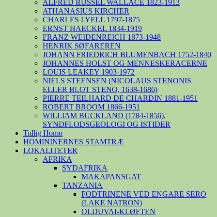
ALFRED RUSSEL WALLACE 1823-1913
ATHANASIUS KIRCHER
CHARLES LYELL 1797-1875
ERNST HAECKEL 1834-1919
FRANZ WEIDENREICH 1873-1948
HENRIK SØFAREREN
JOHANN FRIEDRICH BLUMENBACH 1752-1840
JOHANNES HOLST OG MENNESKERACERNE
LOUIS LEAKEY 1903-1972
NIELS STEENSEN (NICOLAUS STENONIS
ELLER BLOT STENO, 1638-1686)
PIERRE TEILHARD DE CHARDIN 1881-1951
ROBERT BROOM 1866-1951
WILLIAM BUCKLAND (1784-1856),
SYNDFLODSGEOLOGI OG ISTIDER
Tidlig Homo
HOMININERNES STAMTRÆ
LOKALITETER
AFRIKA
SYDAFRIKA
MAKAPANSGAT
TANZANIA
FODTRINENE VED ENGARE SERO
(LAKE NATRON)
OLDUVAI-KLØFTEN