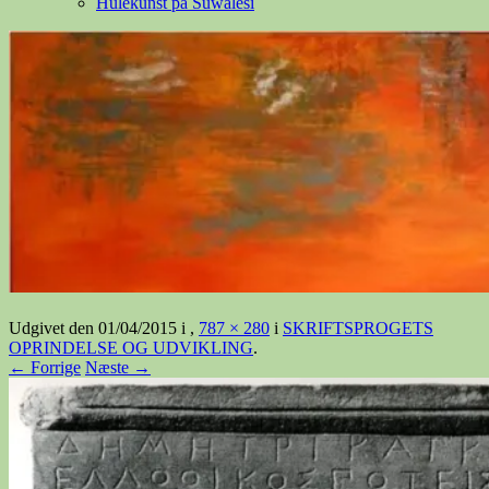
Hulekunst på Suwalesi
Udgivet den
01/04/2015
i
,
787 × 280
i
SKRIFTSPROGETS
OPRINDELSE OG UDVIKLING
.
← Forrige
Næste →