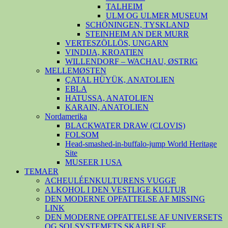
TALHEIM
ULM OG ULMER MUSEUM
SCHÖNINGEN, TYSKLAND
STEINHEIM AN DER MURR
VERTESZÖLLÖS, UNGARN
VINDIJA, KROATIEN
WILLENDORF – WACHAU, ØSTRIG
MELLEMØSTEN
ÇATAL HÜYÜK, ANATOLIEN
EBLA
HATUSSA, ANATOLIEN
KARAIN, ANATOLIEN
Nordamerika
BLACKWATER DRAW (CLOVIS)
FOLSOM
Head-smashed-in-buffalo-jump World Heritage
Site
MUSEER I USA
TEMAER
ACHEULÉENKULTURENS VUGGE
ALKOHOL I DEN VESTLIGE KULTUR
DEN MODERNE OPFATTELSE AF MISSING
LINK
DEN MODERNE OPFATTELSE AF UNIVERSETS
OG SOLSYSTEMETS SKABELSE