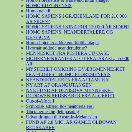
Homo floresiensis er ældre end hidtil antaget
HOMO LUZONENSIS
Homo naledi
HOMO SAPIENS I GRÆKENLAND FOR 210.000
ÅR SIDEN?
HOMO SAPIENS I KINA FOR 120.000 ÅR SIDEN?
HOMO SAPIENS, NEANDERTALERE OG
DENISOVA
Homo-linjen er ældre end hidtil antaget
Hvornår uddøde neandertalerne?
MENNESKET FRA PESTERA CU OASE
MODERNE KRANIEKALOT FRA ISRAEL, 55.000
ÅR
MYSTERIET OMKRING DVÆRGMENNESKET
FRA FLORES – HOMO FLORESIENESIS
NEANDERTALEREN FRA ALTAMURA
NY ART AF ORANGUTANGEN
NYE FUND AF DENISOVA-MENNESKET
OLDOWAN REDSKABER FRA ALGERIET
Out-of-Africa I
Symbolsk adfærd hos neandertalere?
Tibetanernes højdetilpasning
Udvandringen til Australo-Melanesien
FUND AF 2,8 MIO. ÅR GAMLE OLDOWAN
REDSKABER