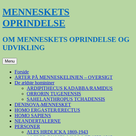
Hop
MENNESKETS
til
indhold
OPRINDELSE
OM MENNESKETS OPRINDELSE OG
UDVIKLING
Menu
Forside
ARTER PÅ MENNESKELINJEN – OVERSIGT
De ældste homininer
ARDIPITHECUS KADABBA/RAMIDUS
ORRORIN TUGENENSIS
SAHELANTHROPUS TCHADENSIS
DENISOVA-MENNESKET
HOMO ERGASTER/ERECTUS
HOMO SAPIENS
NEANDERTALERNE
PERSONER
ALES HRDLICKA 1869-1943