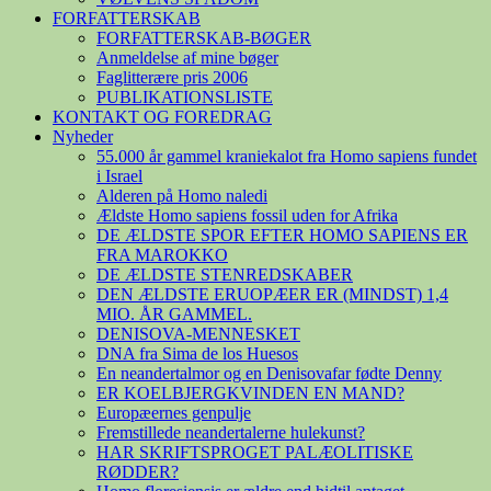
FORFATTERSKAB
FORFATTERSKAB-BØGER
Anmeldelse af mine bøger
Faglitterære pris 2006
PUBLIKATIONSLISTE
KONTAKT OG FOREDRAG
Nyheder
55.000 år gammel kraniekalot fra Homo sapiens fundet
i Israel
Alderen på Homo naledi
Ældste Homo sapiens fossil uden for Afrika
DE ÆLDSTE SPOR EFTER HOMO SAPIENS ER
FRA MAROKKO
DE ÆLDSTE STENREDSKABER
DEN ÆLDSTE ERUOPÆER ER (MINDST) 1,4
MIO. ÅR GAMMEL.
DENISOVA-MENNESKET
DNA fra Sima de los Huesos
En neandertalmor og en Denisovafar fødte Denny
ER KOELBJERGKVINDEN EN MAND?
Europæernes genpulje
Fremstillede neandertalerne hulekunst?
HAR SKRIFTSPROGET PALÆOLITISKE
RØDDER?