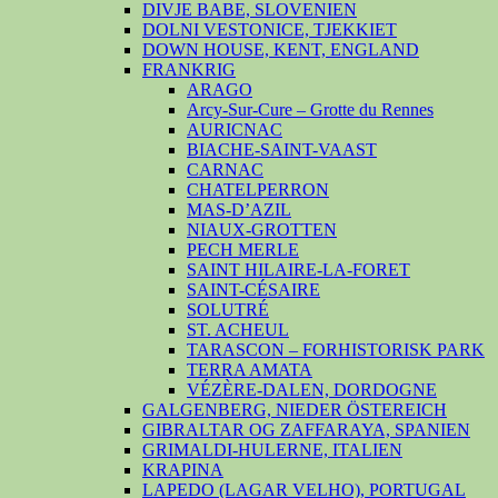
DIVJE BABE, SLOVENIEN
DOLNI VESTONICE, TJEKKIET
DOWN HOUSE, KENT, ENGLAND
FRANKRIG
ARAGO
Arcy-Sur-Cure – Grotte du Rennes
AURICNAC
BIACHE-SAINT-VAAST
CARNAC
CHATELPERRON
MAS-D’AZIL
NIAUX-GROTTEN
PECH MERLE
SAINT HILAIRE-LA-FORET
SAINT-CÉSAIRE
SOLUTRÉ
ST. ACHEUL
TARASCON – FORHISTORISK PARK
TERRA AMATA
VÉZÈRE-DALEN, DORDOGNE
GALGENBERG, NIEDER ÖSTEREICH
GIBRALTAR OG ZAFFARAYA, SPANIEN
GRIMALDI-HULERNE, ITALIEN
KRAPINA
LAPEDO (LAGAR VELHO), PORTUGAL