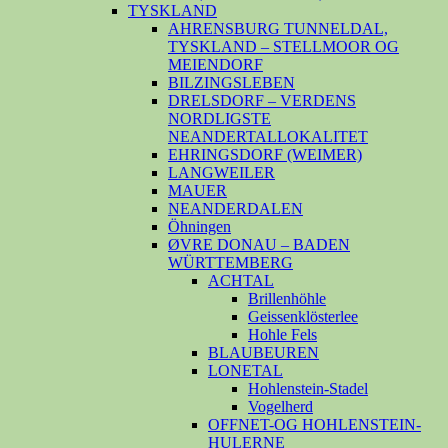
TYSKLAND
AHRENSBURG TUNNELDAL,
TYSKLAND – STELLMOOR OG
MEIENDORF
BILZINGSLEBEN
DRELSDORF – VERDENS
NORDLIGSTE
NEANDERTALLOKALITET
EHRINGSDORF (WEIMER)
LANGWEILER
MAUER
NEANDERDALEN
Öhningen
ØVRE DONAU – BADEN
WÜRTTEMBERG
ACHTAL
Brillenhöhle
Geissenklösterlee
Hohle Fels
BLAUBEUREN
LONETAL
Hohlenstein-Stadel
Vogelherd
OFFNET-OG HOHLENSTEIN-
HULERNE