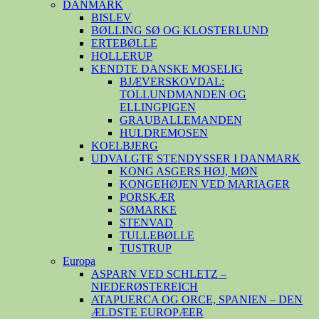
DANMARK
BISLEV
BØLLING SØ OG KLOSTERLUND
ERTEBØLLE
HOLLERUP
KENDTE DANSKE MOSELIG
BJÆVERSKOVDAL:
TOLLUNDMANDEN OG
ELLINGPIGEN
GRAUBALLEMANDEN
HULDREMOSEN
KOELBJERG
UDVALGTE STENDYSSER I DANMARK
KONG ASGERS HØJ, MØN
KONGEHØJEN VED MARIAGER
PORSKÆR
SØMARKE
STENVAD
TULLEBØLLE
TUSTRUP
Europa
ASPARN VED SCHLETZ –
NIEDERØSTEREICH
ATAPUERCA OG ORCE, SPANIEN – DEN
ÆLDSTE EUROPÆER