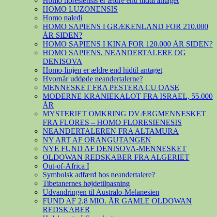
Homo floresiensis er ældre end hidtil antaget
HOMO LUZONENSIS
Homo naledi
HOMO SAPIENS I GRÆKENLAND FOR 210.000
ÅR SIDEN?
HOMO SAPIENS I KINA FOR 120.000 ÅR SIDEN?
HOMO SAPIENS, NEANDERTALERE OG
DENISOVA
Homo-linjen er ældre end hidtil antaget
Hvornår uddøde neandertalerne?
MENNESKET FRA PESTERA CU OASE
MODERNE KRANIEKALOT FRA ISRAEL, 55.000
ÅR
MYSTERIET OMKRING DVÆRGMENNESKET
FRA FLORES – HOMO FLORESIENESIS
NEANDERTALEREN FRA ALTAMURA
NY ART AF ORANGUTANGEN
NYE FUND AF DENISOVA-MENNESKET
OLDOWAN REDSKABER FRA ALGERIET
Out-of-Africa I
Symbolsk adfærd hos neandertalere?
Tibetanernes højdetilpasning
Udvandringen til Australo-Melanesien
FUND AF 2,8 MIO. ÅR GAMLE OLDOWAN
REDSKABER