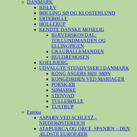
DANMARK
BISLEV
BØLLING SØ OG KLOSTERLUND
ERTEBØLLE
HOLLERUP
KENDTE DANSKE MOSELIG
BJÆVERSKOVDAL:
TOLLUNDMANDEN OG
ELLINGPIGEN
GRAUBALLEMANDEN
HULDREMOSEN
KOELBJERG
UDVALGTE STENDYSSER I DANMARK
KONG ASGERS HØJ, MØN
KONGEHØJEN VED MARIAGER
PORSKÆR
SØMARKE
STENVAD
TULLEBØLLE
TUSTRUP
Europa
ASPARN VED SCHLETZ –
NIEDERØSTEREICH
ATAPUERCA OG ORCE, SPANIEN – DEN
ÆLDSTE EUROPÆER