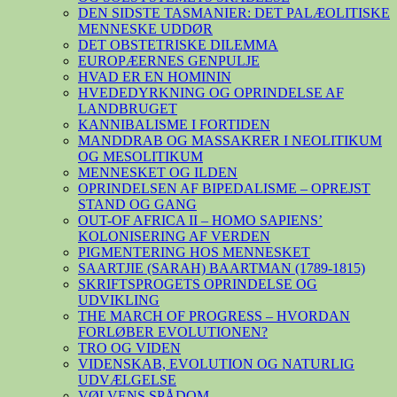
DEN SIDSTE TASMANIER: DET PALÆOLITISKE
MENNESKE UDDØR
DET OBSTETRISKE DILEMMA
EUROPÆERNES GENPULJE
HVAD ER EN HOMININ
HVEDEDYRKNING OG OPRINDELSE AF
LANDBRUGET
KANNIBALISME I FORTIDEN
MANDDRAB OG MASSAKRER I NEOLITIKUM
OG MESOLITIKUM
MENNESKET OG ILDEN
OPRINDELSEN AF BIPEDALISME – OPREJST
STAND OG GANG
OUT-OF AFRICA II – HOMO SAPIENS’
KOLONISERING AF VERDEN
PIGMENTERING HOS MENNESKET
SAARTJIE (SARAH) BAARTMAN (1789-1815)
SKRIFTSPROGETS OPRINDELSE OG
UDVIKLING
THE MARCH OF PROGRESS – HVORDAN
FORLØBER EVOLUTIONEN?
TRO OG VIDEN
VIDENSKAB, EVOLUTION OG NATURLIG
UDVÆLGELSE
VØLVENS SPÅDOM