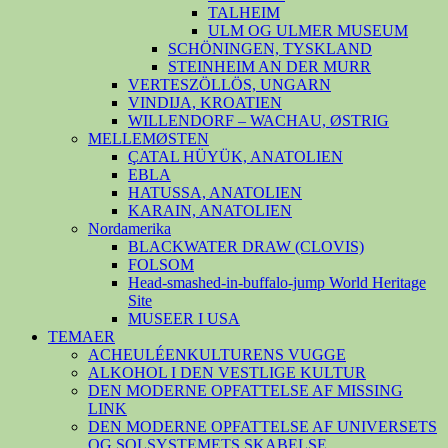
TALHEIM
ULM OG ULMER MUSEUM
SCHÖNINGEN, TYSKLAND
STEINHEIM AN DER MURR
VERTESZÖLLÖS, UNGARN
VINDIJA, KROATIEN
WILLENDORF – WACHAU, ØSTRIG
MELLEMØSTEN
ÇATAL HÜYÜK, ANATOLIEN
EBLA
HATUSSA, ANATOLIEN
KARAIN, ANATOLIEN
Nordamerika
BLACKWATER DRAW (CLOVIS)
FOLSOM
Head-smashed-in-buffalo-jump World Heritage
Site
MUSEER I USA
TEMAER
ACHEULÉENKULTURENS VUGGE
ALKOHOL I DEN VESTLIGE KULTUR
DEN MODERNE OPFATTELSE AF MISSING
LINK
DEN MODERNE OPFATTELSE AF UNIVERSETS
OG SOLSYSTEMETS SKABELSE