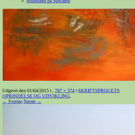
Hulekunst på Suwalesi
Udgivet den
01/04/2015
i
,
787 × 374
i
SKRIFTSPROGETS
OPRINDELSE OG UDVIKLING
.
← Forrige
Næste →