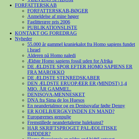
FORFATTERSKAB
FORFATTERSKAB-BØGER
Anmeldelse af mine bøger
Faglitterære pris 2006
PUBLIKATIONSLISTE
KONTAKT OG FOREDRAG
Nyheder
55.000 år gammel kraniekalot fra Homo sapiens fundet
i Israel
Alderen på Homo naledi
Ældste Homo sapiens fossil uden for Afrika
DE ÆLDSTE SPOR EFTER HOMO SAPIENS ER
FRA MAROKKO
DE ÆLDSTE STENREDSKABER
DEN ÆLDSTE ERUOPÆER ER (MINDST) 1,4
MIO. ÅR GAMMEL.
DENISOVA-MENNESKET
DNA fra Sima de los Huesos
En neandertalmor og en Denisovafar fødte Denny
ER KOELBJERGKVINDEN EN MAND?
Europæernes genpulje
Fremstillede neandertalerne hulekunst?
HAR SKRIFTSPROGET PALÆOLITISKE
RØDDER?