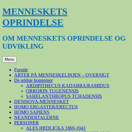
Hop
MENNESKETS
til
indhold
OPRINDELSE
OM MENNESKETS OPRINDELSE OG
UDVIKLING
Menu
Forside
ARTER PÅ MENNESKELINJEN – OVERSIGT
De ældste homininer
ARDIPITHECUS KADABBA/RAMIDUS
ORRORIN TUGENENSIS
SAHELANTHROPUS TCHADENSIS
DENISOVA-MENNESKET
HOMO ERGASTER/ERECTUS
HOMO SAPIENS
NEANDERTALERNE
PERSONER
ALES HRDLICKA 1869-1943