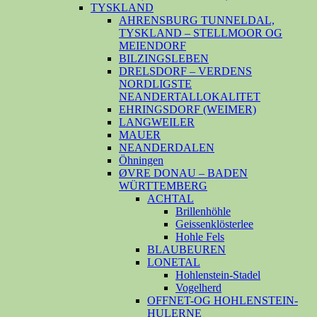
TYSKLAND
AHRENSBURG TUNNELDAL,
TYSKLAND – STELLMOOR OG
MEIENDORF
BILZINGSLEBEN
DRELSDORF – VERDENS
NORDLIGSTE
NEANDERTALLOKALITET
EHRINGSDORF (WEIMER)
LANGWEILER
MAUER
NEANDERDALEN
Öhningen
ØVRE DONAU – BADEN
WÜRTTEMBERG
ACHTAL
Brillenhöhle
Geissenklösterlee
Hohle Fels
BLAUBEUREN
LONETAL
Hohlenstein-Stadel
Vogelherd
OFFNET-OG HOHLENSTEIN-
HULERNE