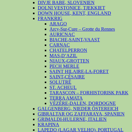
DIVJE BABE, SLOVENIEN
DOLNI VESTONICE, TJEKKIET
DOWN HOUSE, KENT, ENGLAND
FRANKRIG
ARAGO
Arcy-Sur-Cure – Grotte du Rennes
AURICNAC
BIACHE-SAINT-VAAST
CARNAC
CHATELPERRON
MAS-D’AZIL
NIAUX-GROTTEN
PECH MERLE
SAINT HILAIRE-LA-FORET
SAINT-CÉSAIRE
SOLUTRÉ
ST. ACHEUL
TARASCON – FORHISTORISK PARK
TERRA AMATA
VÉZÈRE-DALEN, DORDOGNE
GALGENBERG, NIEDER ÖSTEREICH
GIBRALTAR OG ZAFFARAYA, SPANIEN
GRIMALDI-HULERNE, ITALIEN
KRAPINA
LAPEDO (LAGAR VELHO), PORTUGAL