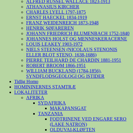
ALFRED RUSSEL WALLACE 1823-1913
ATHANASIUS KIRCHER
CHARLES LYELL 1797-1875
ERNST HAECKEL 1834-1919
FRANZ WEIDENREICH 1873-1948
HENRIK SØFAREREN
JOHANN FRIEDRICH BLUMENBACH 1752-1840
JOHANNES HOLST OG MENNESKERACERNE
LOUIS LEAKEY 1903-1972
NIELS STEENSEN (NICOLAUS STENONIS
ELLER BLOT STENO, 1638-1686)
PIERRE TEILHARD DE CHARDIN 1881-1951
ROBERT BROOM 1866-1951
WILLIAM BUCKLAND (1784-1856),
SYNDFLODSGEOLOGI OG ISTIDER
Tidlig Homo
HOMININERNES STAMTRÆ
LOKALITETER
AFRIKA
SYDAFRIKA
MAKAPANSGAT
TANZANIA
FODTRINENE VED ENGARE SERO
(LAKE NATRON)
OLDUVAI-KLØFTEN