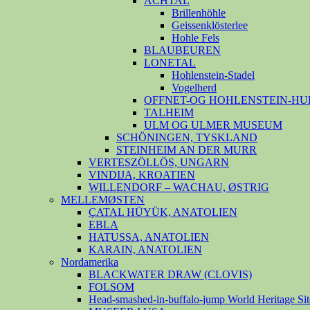
ACHTAL
Brillenhöhle
Geissenklösterlee
Hohle Fels
BLAUBEUREN
LONETAL
Hohlenstein-Stadel
Vogelherd
OFFNET-OG HOHLENSTEIN-HU
TALHEIM
ULM OG ULMER MUSEUM
SCHÖNINGEN, TYSKLAND
STEINHEIM AN DER MURR
VERTESZÖLLÖS, UNGARN
VINDIJA, KROATIEN
WILLENDORF – WACHAU, ØSTRIG
MELLEMØSTEN
ÇATAL HÜYÜK, ANATOLIEN
EBLA
HATUSSA, ANATOLIEN
KARAIN, ANATOLIEN
Nordamerika
BLACKWATER DRAW (CLOVIS)
FOLSOM
Head-smashed-in-buffalo-jump World Heritage Sit