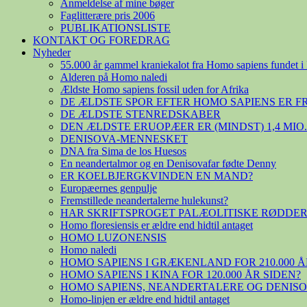
Anmeldelse af mine bøger
Faglitterære pris 2006
PUBLIKATIONSLISTE
KONTAKT OG FOREDRAG
Nyheder
55.000 år gammel kraniekalot fra Homo sapiens fundet i 
Alderen på Homo naledi
Ældste Homo sapiens fossil uden for Afrika
DE ÆLDSTE SPOR EFTER HOMO SAPIENS ER 
DE ÆLDSTE STENREDSKABER
DEN ÆLDSTE ERUOPÆER ER (MINDST) 1,4 MIO
DENISOVA-MENNESKET
DNA fra Sima de los Huesos
En neandertalmor og en Denisovafar fødte Denny
ER KOELBJERGKVINDEN EN MAND?
Europæernes genpulje
Fremstillede neandertalerne hulekunst?
HAR SKRIFTSPROGET PALÆOLITISKE RØDDER
Homo floresiensis er ældre end hidtil antaget
HOMO LUZONENSIS
Homo naledi
HOMO SAPIENS I GRÆKENLAND FOR 210.000 Å
HOMO SAPIENS I KINA FOR 120.000 ÅR SIDEN?
HOMO SAPIENS, NEANDERTALERE OG DENIS
Homo-linjen er ældre end hidtil antaget