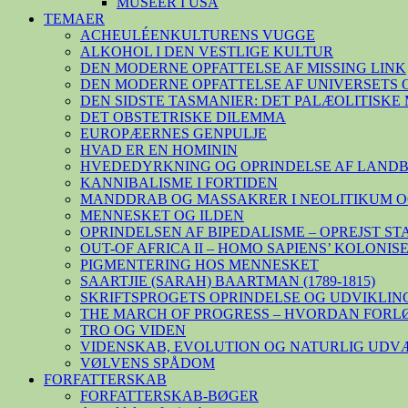
MUSEER I USA
TEMAER
ACHEULÉENKULTURENS VUGGE
ALKOHOL I DEN VESTLIGE KULTUR
DEN MODERNE OPFATTELSE AF MISSING LINK
DEN MODERNE OPFATTELSE AF UNIVERSETS 
DEN SIDSTE TASMANIER: DET PALÆOLITISK
DET OBSTETRISKE DILEMMA
EUROPÆERNES GENPULJE
HVAD ER EN HOMININ
HVEDEDYRKNING OG OPRINDELSE AF LAND
KANNIBALISME I FORTIDEN
MANDDRAB OG MASSAKRER I NEOLITIKUM O
MENNESKET OG ILDEN
OPRINDELSEN AF BIPEDALISME – OPREJST S
OUT-OF AFRICA II – HOMO SAPIENS’ KOLONI
PIGMENTERING HOS MENNESKET
SAARTJIE (SARAH) BAARTMAN (1789-1815)
SKRIFTSPROGETS OPRINDELSE OG UDVIKLIN
THE MARCH OF PROGRESS – HVORDAN FORL
TRO OG VIDEN
VIDENSKAB, EVOLUTION OG NATURLIG UDV
VØLVENS SPÅDOM
FORFATTERSKAB
FORFATTERSKAB-BØGER