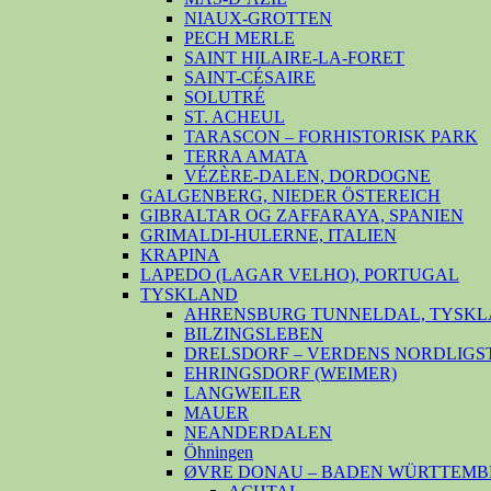
NIAUX-GROTTEN
PECH MERLE
SAINT HILAIRE-LA-FORET
SAINT-CÉSAIRE
SOLUTRÉ
ST. ACHEUL
TARASCON – FORHISTORISK PARK
TERRA AMATA
VÉZÈRE-DALEN, DORDOGNE
GALGENBERG, NIEDER ÖSTEREICH
GIBRALTAR OG ZAFFARAYA, SPANIEN
GRIMALDI-HULERNE, ITALIEN
KRAPINA
LAPEDO (LAGAR VELHO), PORTUGAL
TYSKLAND
AHRENSBURG TUNNELDAL, TYSKL
BILZINGSLEBEN
DRELSDORF – VERDENS NORDLIGS
EHRINGSDORF (WEIMER)
LANGWEILER
MAUER
NEANDERDALEN
Öhningen
ØVRE DONAU – BADEN WÜRTTEMB