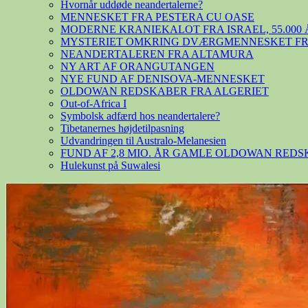
Hvornår uddøde neandertalerne?
MENNESKET FRA PESTERA CU OASE
MODERNE KRANIEKALOT FRA ISRAEL, 55.000 
MYSTERIET OMKRING DVÆRGMENNESKET FRA
NEANDERTALEREN FRA ALTAMURA
NY ART AF ORANGUTANGEN
NYE FUND AF DENISOVA-MENNESKET
OLDOWAN REDSKABER FRA ALGERIET
Out-of-Africa I
Symbolsk adfærd hos neandertalere?
Tibetanernes højdetilpasning
Udvandringen til Australo-Melanesien
FUND AF 2,8 MIO. ÅR GAMLE OLDOWAN RED
Hulekunst på Suwalesi