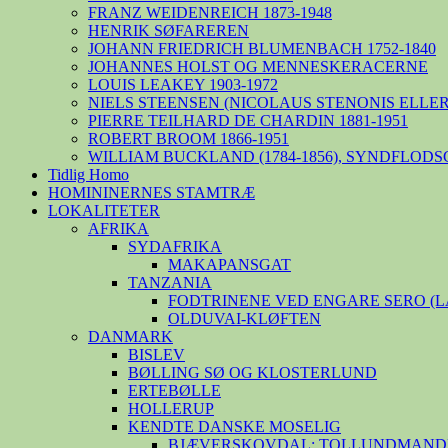
FRANZ WEIDENREICH 1873-1948
HENRIK SØFAREREN
JOHANN FRIEDRICH BLUMENBACH 1752-1840
JOHANNES HOLST OG MENNESKERACERNE
LOUIS LEAKEY 1903-1972
NIELS STEENSEN (NICOLAUS STENONIS ELLER 
PIERRE TEILHARD DE CHARDIN 1881-1951
ROBERT BROOM 1866-1951
WILLIAM BUCKLAND (1784-1856), SYNDFLODS
Tidlig Homo
HOMININERNES STAMTRÆ
LOKALITETER
AFRIKA
SYDAFRIKA
MAKAPANSGAT
TANZANIA
FODTRINENE VED ENGARE SERO (
OLDUVAI-KLØFTEN
DANMARK
BISLEV
BØLLING SØ OG KLOSTERLUND
ERTEBØLLE
HOLLERUP
KENDTE DANSKE MOSELIG
BJÆVERSKOVDAL: TOLLUNDMANDE