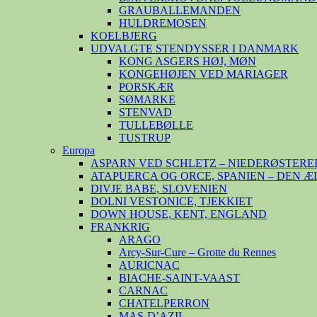
GRAUBALLEMANDEN
HULDREMOSEN
KOELBJERG
UDVALGTE STENDYSSER I DANMARK
KONG ASGERS HØJ, MØN
KONGEHØJEN VED MARIAGER
PORSKÆR
SØMARKE
STENVAD
TULLEBØLLE
TUSTRUP
Europa
ASPARN VED SCHLETZ – NIEDERØSTERE
ATAPUERCA OG ORCE, SPANIEN – DEN 
DIVJE BABE, SLOVENIEN
DOLNI VESTONICE, TJEKKIET
DOWN HOUSE, KENT, ENGLAND
FRANKRIG
ARAGO
Arcy-Sur-Cure – Grotte du Rennes
AURICNAC
BIACHE-SAINT-VAAST
CARNAC
CHATELPERRON
MAS-D’AZIL