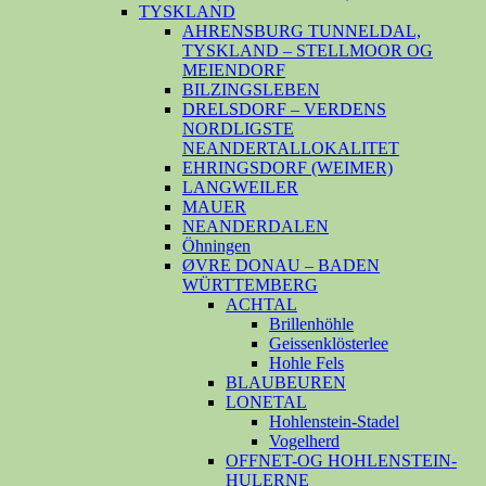
TYSKLAND
AHRENSBURG TUNNELDAL,
TYSKLAND – STELLMOOR OG
MEIENDORF
BILZINGSLEBEN
DRELSDORF – VERDENS
NORDLIGSTE
NEANDERTALLOKALITET
EHRINGSDORF (WEIMER)
LANGWEILER
MAUER
NEANDERDALEN
Öhningen
ØVRE DONAU – BADEN
WÜRTTEMBERG
ACHTAL
Brillenhöhle
Geissenklösterlee
Hohle Fels
BLAUBEUREN
LONETAL
Hohlenstein-Stadel
Vogelherd
OFFNET-OG HOHLENSTEIN-
HULERNE