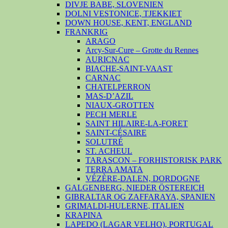
DIVJE BABE, SLOVENIEN
DOLNI VESTONICE, TJEKKIET
DOWN HOUSE, KENT, ENGLAND
FRANKRIG
ARAGO
Arcy-Sur-Cure – Grotte du Rennes
AURICNAC
BIACHE-SAINT-VAAST
CARNAC
CHATELPERRON
MAS-D’AZIL
NIAUX-GROTTEN
PECH MERLE
SAINT HILAIRE-LA-FORET
SAINT-CÉSAIRE
SOLUTRÉ
ST. ACHEUL
TARASCON – FORHISTORISK PARK
TERRA AMATA
VÉZÈRE-DALEN, DORDOGNE
GALGENBERG, NIEDER ÖSTEREICH
GIBRALTAR OG ZAFFARAYA, SPANIEN
GRIMALDI-HULERNE, ITALIEN
KRAPINA
LAPEDO (LAGAR VELHO), PORTUGAL