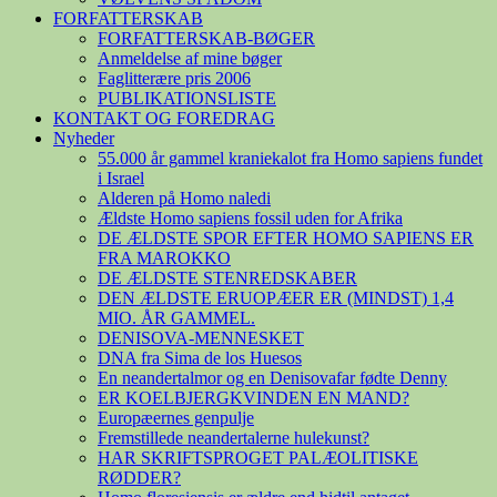
FORFATTERSKAB
FORFATTERSKAB-BØGER
Anmeldelse af mine bøger
Faglitterære pris 2006
PUBLIKATIONSLISTE
KONTAKT OG FOREDRAG
Nyheder
55.000 år gammel kraniekalot fra Homo sapiens fundet
i Israel
Alderen på Homo naledi
Ældste Homo sapiens fossil uden for Afrika
DE ÆLDSTE SPOR EFTER HOMO SAPIENS ER
FRA MAROKKO
DE ÆLDSTE STENREDSKABER
DEN ÆLDSTE ERUOPÆER ER (MINDST) 1,4
MIO. ÅR GAMMEL.
DENISOVA-MENNESKET
DNA fra Sima de los Huesos
En neandertalmor og en Denisovafar fødte Denny
ER KOELBJERGKVINDEN EN MAND?
Europæernes genpulje
Fremstillede neandertalerne hulekunst?
HAR SKRIFTSPROGET PALÆOLITISKE
RØDDER?