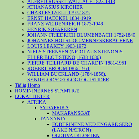
ALFRED RUSSEL WALLACE 1823-1913
ATHANASIUS KIRCHER
CHARLES LYELL 1797-1875
ERNST HAECKEL 1834-1919
FRANZ WEIDENREICH 1873-1948
HENRIK SØFAREREN
JOHANN FRIEDRICH BLUMENBACH 1752-1840
JOHANNES HOLST OG MENNESKERACERNE
LOUIS LEAKEY 1903-1972
NIELS STEENSEN (NICOLAUS STENONIS
ELLER BLOT STENO, 1638-1686)
PIERRE TEILHARD DE CHARDIN 1881-1951
ROBERT BROOM 1866-1951
WILLIAM BUCKLAND (1784-1856),
SYNDFLODSGEOLOGI OG ISTIDER
Tidlig Homo
HOMININERNES STAMTRÆ
LOKALITETER
AFRIKA
SYDAFRIKA
MAKAPANSGAT
TANZANIA
FODTRINENE VED ENGARE SERO
(LAKE NATRON)
OLDUVAI-KLØFTEN