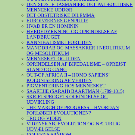
DEN SIDSTE TASMANIER: DET PALÆOLITISKE
MENNESKE UDDØR
DET OBSTETRISKE DILEMMA
EUROPÆERNES GENPULJE
HVAD ER EN HOMININ
HVEDEDYRKNING OG OPRINDELSE AF
LANDBRUGET
KANNIBALISME I FORTIDEN
MANDDRAB OG MASSAKRER I NEOLITIKUM
OG MESOLITIKUM
MENNESKET OG ILDEN
OPRINDELSEN AF BIPEDALISME – OPREJST
STAND OG GANG
OUT-OF AFRICA II – HOMO SAPIENS’
KOLONISERING AF VERDEN
PIGMENTERING HOS MENNESKET
SAARTJIE (SARAH) BAARTMAN (1789-1815)
SKRIFTSPROGETS OPRINDELSE OG
UDVIKLING
THE MARCH OF PROGRESS – HVORDAN
FORLØBER EVOLUTIONEN?
TRO OG VIDEN
VIDENSKAB, EVOLUTION OG NATURLIG
UDVÆLGELSE
VØLVENS SPÅDOM