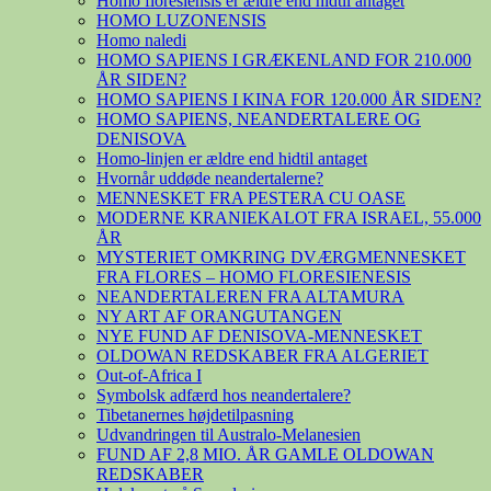
Homo floresiensis er ældre end hidtil antaget
HOMO LUZONENSIS
Homo naledi
HOMO SAPIENS I GRÆKENLAND FOR 210.000
ÅR SIDEN?
HOMO SAPIENS I KINA FOR 120.000 ÅR SIDEN?
HOMO SAPIENS, NEANDERTALERE OG
DENISOVA
Homo-linjen er ældre end hidtil antaget
Hvornår uddøde neandertalerne?
MENNESKET FRA PESTERA CU OASE
MODERNE KRANIEKALOT FRA ISRAEL, 55.000
ÅR
MYSTERIET OMKRING DVÆRGMENNESKET
FRA FLORES – HOMO FLORESIENESIS
NEANDERTALEREN FRA ALTAMURA
NY ART AF ORANGUTANGEN
NYE FUND AF DENISOVA-MENNESKET
OLDOWAN REDSKABER FRA ALGERIET
Out-of-Africa I
Symbolsk adfærd hos neandertalere?
Tibetanernes højdetilpasning
Udvandringen til Australo-Melanesien
FUND AF 2,8 MIO. ÅR GAMLE OLDOWAN
REDSKABER