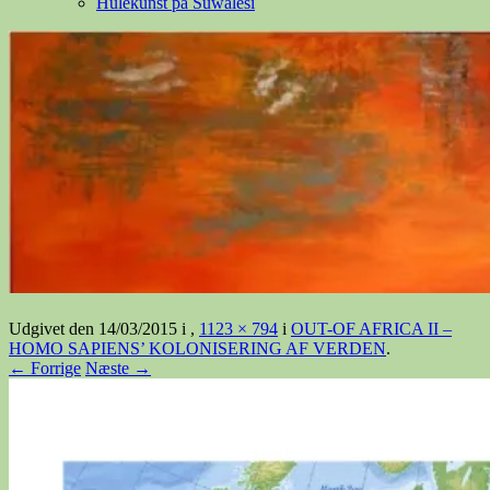
Hulekunst på Suwalesi
Udgivet den
14/03/2015
i
,
1123 × 794
i
OUT-OF AFRICA II –
HOMO SAPIENS’ KOLONISERING AF VERDEN
.
← Forrige
Næste →