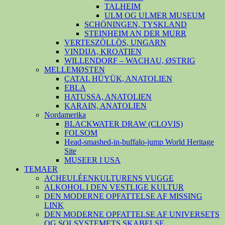
TALHEIM
ULM OG ULMER MUSEUM
SCHÖNINGEN, TYSKLAND
STEINHEIM AN DER MURR
VERTESZÖLLÖS, UNGARN
VINDIJA, KROATIEN
WILLENDORF – WACHAU, ØSTRIG
MELLEMØSTEN
ÇATAL HÜYÜK, ANATOLIEN
EBLA
HATUSSA, ANATOLIEN
KARAIN, ANATOLIEN
Nordamerika
BLACKWATER DRAW (CLOVIS)
FOLSOM
Head-smashed-in-buffalo-jump World Heritage
Site
MUSEER I USA
TEMAER
ACHEULÉENKULTURENS VUGGE
ALKOHOL I DEN VESTLIGE KULTUR
DEN MODERNE OPFATTELSE AF MISSING
LINK
DEN MODERNE OPFATTELSE AF UNIVERSETS
OG SOLSYSTEMETS SKABELSE