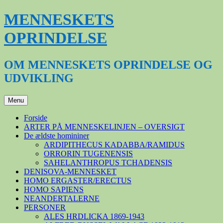
Hop
MENNESKETS
til
indhold
OPRINDELSE
OM MENNESKETS OPRINDELSE OG
UDVIKLING
Menu
Forside
ARTER PÅ MENNESKELINJEN – OVERSIGT
De ældste homininer
ARDIPITHECUS KADABBA/RAMIDUS
ORRORIN TUGENENSIS
SAHELANTHROPUS TCHADENSIS
DENISOVA-MENNESKET
HOMO ERGASTER/ERECTUS
HOMO SAPIENS
NEANDERTALERNE
PERSONER
ALES HRDLICKA 1869-1943