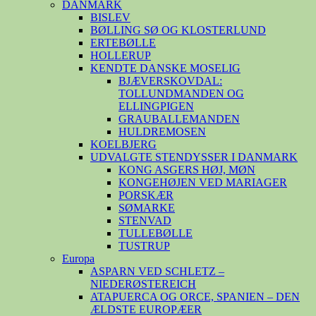
DANMARK
BISLEV
BØLLING SØ OG KLOSTERLUND
ERTEBØLLE
HOLLERUP
KENDTE DANSKE MOSELIG
BJÆVERSKOVDAL:
TOLLUNDMANDEN OG
ELLINGPIGEN
GRAUBALLEMANDEN
HULDREMOSEN
KOELBJERG
UDVALGTE STENDYSSER I DANMARK
KONG ASGERS HØJ, MØN
KONGEHØJEN VED MARIAGER
PORSKÆR
SØMARKE
STENVAD
TULLEBØLLE
TUSTRUP
Europa
ASPARN VED SCHLETZ –
NIEDERØSTEREICH
ATAPUERCA OG ORCE, SPANIEN – DEN
ÆLDSTE EUROPÆER