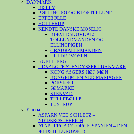
DANMARK
BISLEV
BØLLING SØ OG KLOSTERLUND
ERTEBØLLE
HOLLERUP
KENDTE DANSKE MOSELIG
BJÆVERSKOVDAL:
TOLLUNDMANDEN OG
ELLINGPIGEN
GRAUBALLEMANDEN
HULDREMOSEN
KOELBJERG
UDVALGTE STENDYSSER I DANMARK
KONG ASGERS HØJ, MØN
KONGEHØJEN VED MARIAGER
PORSKÆR
SØMARKE
STENVAD
TULLEBØLLE
TUSTRUP
Europa
ASPARN VED SCHLETZ –
NIEDERØSTEREICH
ATAPUERCA OG ORCE, SPANIEN – DEN
ÆLDSTE EUROPÆER