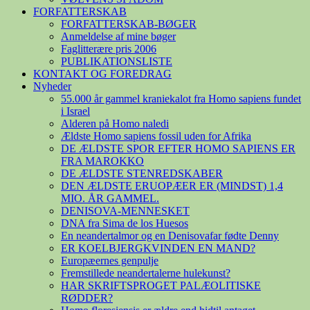
FORFATTERSKAB
FORFATTERSKAB-BØGER
Anmeldelse af mine bøger
Faglitterære pris 2006
PUBLIKATIONSLISTE
KONTAKT OG FOREDRAG
Nyheder
55.000 år gammel kraniekalot fra Homo sapiens fundet
i Israel
Alderen på Homo naledi
Ældste Homo sapiens fossil uden for Afrika
DE ÆLDSTE SPOR EFTER HOMO SAPIENS ER
FRA MAROKKO
DE ÆLDSTE STENREDSKABER
DEN ÆLDSTE ERUOPÆER ER (MINDST) 1,4
MIO. ÅR GAMMEL.
DENISOVA-MENNESKET
DNA fra Sima de los Huesos
En neandertalmor og en Denisovafar fødte Denny
ER KOELBJERGKVINDEN EN MAND?
Europæernes genpulje
Fremstillede neandertalerne hulekunst?
HAR SKRIFTSPROGET PALÆOLITISKE
RØDDER?