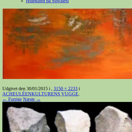
Hulekunst på Suwalesi
Udgivet den
30/01/2015
i
,
3150 × 2233
i
ACHEULÉENKULTURENS VUGGE
.
← Forrige
Næste →