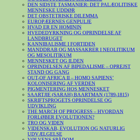
DEN SIDSTE TASMANIER: DET PALÆOLITISKE
MENNESKE UDDØR
DET OBSTETRISKE DILEMMA
EUROPÆERNES GENPULJE
HVAD ER EN HOMININ
HVEDEDYRKNING OG OPRINDELSE AF
LANDBRUGET
KANNIBALISME I FORTIDEN
MANDDRAB OG MASSAKRER I NEOLITIKUM
OG MESOLITIKUM
MENNESKET OG ILDEN
OPRINDELSEN AF BIPEDALISME – OPREJST
STAND OG GANG
OUT-OF AFRICA II – HOMO SAPIENS’
KOLONISERING AF VERDEN
PIGMENTERING HOS MENNESKET
SAARTJIE (SARAH) BAARTMAN (1789-1815)
SKRIFTSPROGETS OPRINDELSE OG
UDVIKLING
THE MARCH OF PROGRESS – HVORDAN
FORLØBER EVOLUTIONEN?
TRO OG VIDEN
VIDENSKAB, EVOLUTION OG NATURLIG
UDVÆLGELSE
VØLVENS SPÅDOM