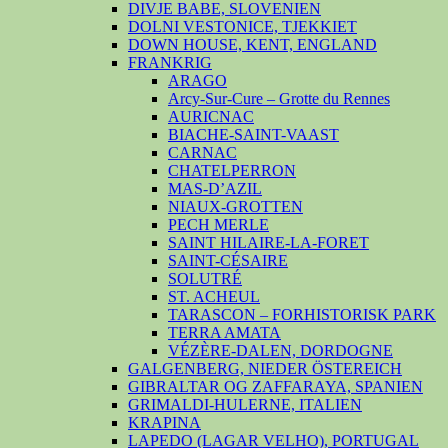
DIVJE BABE, SLOVENIEN
DOLNI VESTONICE, TJEKKIET
DOWN HOUSE, KENT, ENGLAND
FRANKRIG
ARAGO
Arcy-Sur-Cure – Grotte du Rennes
AURICNAC
BIACHE-SAINT-VAAST
CARNAC
CHATELPERRON
MAS-D’AZIL
NIAUX-GROTTEN
PECH MERLE
SAINT HILAIRE-LA-FORET
SAINT-CÉSAIRE
SOLUTRÉ
ST. ACHEUL
TARASCON – FORHISTORISK PARK
TERRA AMATA
VÉZÈRE-DALEN, DORDOGNE
GALGENBERG, NIEDER ÖSTEREICH
GIBRALTAR OG ZAFFARAYA, SPANIEN
GRIMALDI-HULERNE, ITALIEN
KRAPINA
LAPEDO (LAGAR VELHO), PORTUGAL