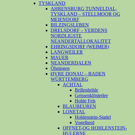
TYSKLAND
AHRENSBURG TUNNELDAL,
TYSKLAND – STELLMOOR OG
MEIENDORF
BILZINGSLEBEN
DRELSDORF – VERDENS
NORDLIGSTE
NEANDERTALLOKALITET
EHRINGSDORF (WEIMER)
LANGWEILER
MAUER
NEANDERDALEN
Öhningen
ØVRE DONAU – BADEN
WÜRTTEMBERG
ACHTAL
Brillenhöhle
Geissenklösterlee
Hohle Fels
BLAUBEUREN
LONETAL
Hohlenstein-Stadel
Vogelherd
OFFNET-OG HOHLENSTEIN-
HULERNE