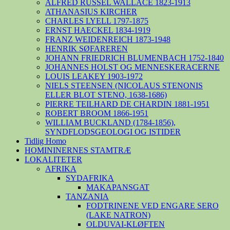
ALFRED RUSSEL WALLACE 1823-1913
ATHANASIUS KIRCHER
CHARLES LYELL 1797-1875
ERNST HAECKEL 1834-1919
FRANZ WEIDENREICH 1873-1948
HENRIK SØFAREREN
JOHANN FRIEDRICH BLUMENBACH 1752-1840
JOHANNES HOLST OG MENNESKERACERNE
LOUIS LEAKEY 1903-1972
NIELS STEENSEN (NICOLAUS STENONIS
ELLER BLOT STENO, 1638-1686)
PIERRE TEILHARD DE CHARDIN 1881-1951
ROBERT BROOM 1866-1951
WILLIAM BUCKLAND (1784-1856),
SYNDFLODSGEOLOGI OG ISTIDER
Tidlig Homo
HOMININERNES STAMTRÆ
LOKALITETER
AFRIKA
SYDAFRIKA
MAKAPANSGAT
TANZANIA
FODTRINENE VED ENGARE SERO
(LAKE NATRON)
OLDUVAI-KLØFTEN