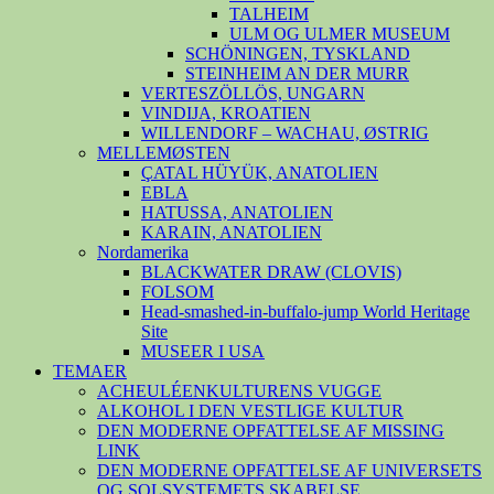
TALHEIM
ULM OG ULMER MUSEUM
SCHÖNINGEN, TYSKLAND
STEINHEIM AN DER MURR
VERTESZÖLLÖS, UNGARN
VINDIJA, KROATIEN
WILLENDORF – WACHAU, ØSTRIG
MELLEMØSTEN
ÇATAL HÜYÜK, ANATOLIEN
EBLA
HATUSSA, ANATOLIEN
KARAIN, ANATOLIEN
Nordamerika
BLACKWATER DRAW (CLOVIS)
FOLSOM
Head-smashed-in-buffalo-jump World Heritage
Site
MUSEER I USA
TEMAER
ACHEULÉENKULTURENS VUGGE
ALKOHOL I DEN VESTLIGE KULTUR
DEN MODERNE OPFATTELSE AF MISSING
LINK
DEN MODERNE OPFATTELSE AF UNIVERSETS
OG SOLSYSTEMETS SKABELSE