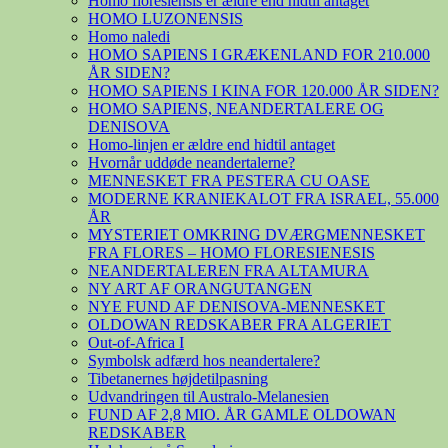
Homo floresiensis er ældre end hidtil antaget
HOMO LUZONENSIS
Homo naledi
HOMO SAPIENS I GRÆKENLAND FOR 210.000
ÅR SIDEN?
HOMO SAPIENS I KINA FOR 120.000 ÅR SIDEN?
HOMO SAPIENS, NEANDERTALERE OG
DENISOVA
Homo-linjen er ældre end hidtil antaget
Hvornår uddøde neandertalerne?
MENNESKET FRA PESTERA CU OASE
MODERNE KRANIEKALOT FRA ISRAEL, 55.000
ÅR
MYSTERIET OMKRING DVÆRGMENNESKET
FRA FLORES – HOMO FLORESIENESIS
NEANDERTALEREN FRA ALTAMURA
NY ART AF ORANGUTANGEN
NYE FUND AF DENISOVA-MENNESKET
OLDOWAN REDSKABER FRA ALGERIET
Out-of-Africa I
Symbolsk adfærd hos neandertalere?
Tibetanernes højdetilpasning
Udvandringen til Australo-Melanesien
FUND AF 2,8 MIO. ÅR GAMLE OLDOWAN
REDSKABER