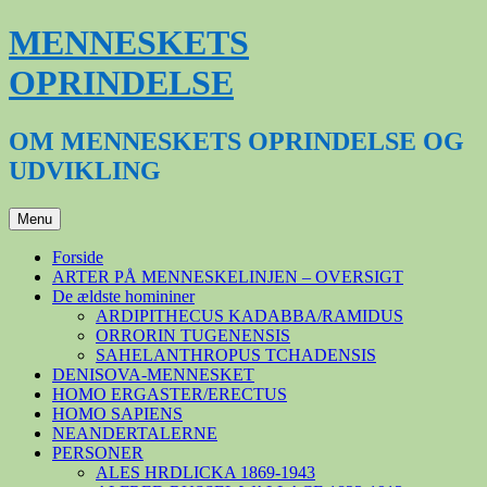
Hop
MENNESKETS
til
indhold
OPRINDELSE
OM MENNESKETS OPRINDELSE OG
UDVIKLING
Menu
Forside
ARTER PÅ MENNESKELINJEN – OVERSIGT
De ældste homininer
ARDIPITHECUS KADABBA/RAMIDUS
ORRORIN TUGENENSIS
SAHELANTHROPUS TCHADENSIS
DENISOVA-MENNESKET
HOMO ERGASTER/ERECTUS
HOMO SAPIENS
NEANDERTALERNE
PERSONER
ALES HRDLICKA 1869-1943