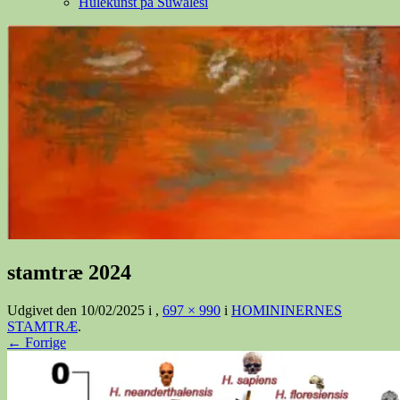
Hulekunst på Suwalesi
stamtræ 2024
Udgivet den
10/02/2025
i
,
697 × 990
i
HOMININERNES
STAMTRÆ
.
← Forrige