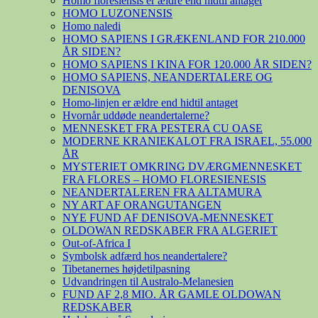
Homo floresiensis er ældre end hidtil antaget
HOMO LUZONENSIS
Homo naledi
HOMO SAPIENS I GRÆKENLAND FOR 210.000
ÅR SIDEN?
HOMO SAPIENS I KINA FOR 120.000 ÅR SIDEN?
HOMO SAPIENS, NEANDERTALERE OG
DENISOVA
Homo-linjen er ældre end hidtil antaget
Hvornår uddøde neandertalerne?
MENNESKET FRA PESTERA CU OASE
MODERNE KRANIEKALOT FRA ISRAEL, 55.000
ÅR
MYSTERIET OMKRING DVÆRGMENNESKET
FRA FLORES – HOMO FLORESIENESIS
NEANDERTALEREN FRA ALTAMURA
NY ART AF ORANGUTANGEN
NYE FUND AF DENISOVA-MENNESKET
OLDOWAN REDSKABER FRA ALGERIET
Out-of-Africa I
Symbolsk adfærd hos neandertalere?
Tibetanernes højdetilpasning
Udvandringen til Australo-Melanesien
FUND AF 2,8 MIO. ÅR GAMLE OLDOWAN
REDSKABER