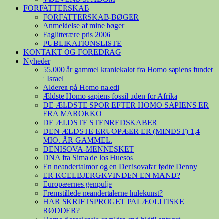
FORFATTERSKAB
FORFATTERSKAB-BØGER
Anmeldelse af mine bøger
Faglitterære pris 2006
PUBLIKATIONSLISTE
KONTAKT OG FOREDRAG
Nyheder
55.000 år gammel kraniekalot fra Homo sapiens fundet
i Israel
Alderen på Homo naledi
Ældste Homo sapiens fossil uden for Afrika
DE ÆLDSTE SPOR EFTER HOMO SAPIENS ER
FRA MAROKKO
DE ÆLDSTE STENREDSKABER
DEN ÆLDSTE ERUOPÆER ER (MINDST) 1,4
MIO. ÅR GAMMEL.
DENISOVA-MENNESKET
DNA fra Sima de los Huesos
En neandertalmor og en Denisovafar fødte Denny
ER KOELBJERGKVINDEN EN MAND?
Europæernes genpulje
Fremstillede neandertalerne hulekunst?
HAR SKRIFTSPROGET PALÆOLITISKE
RØDDER?