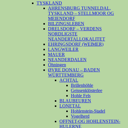
TYSKLAND
AHRENSBURG TUNNELDAL,
TYSKLAND – STELLMOOR OG
MEIENDORF
BILZINGSLEBEN
DRELSDORF – VERDENS
NORDLIGSTE
NEANDERTALLOKALITET
EHRINGSDORF (WEIMER)
LANGWEILER
MAUER
NEANDERDALEN
Öhningen
ØVRE DONAU – BADEN
WÜRTTEMBERG
ACHTAL
Brillenhöhle
Geissenklösterlee
Hohle Fels
BLAUBEUREN
LONETAL
Hohlenstein-Stadel
Vogelherd
OFFNET-OG HOHLENSTEIN-
HULERNE