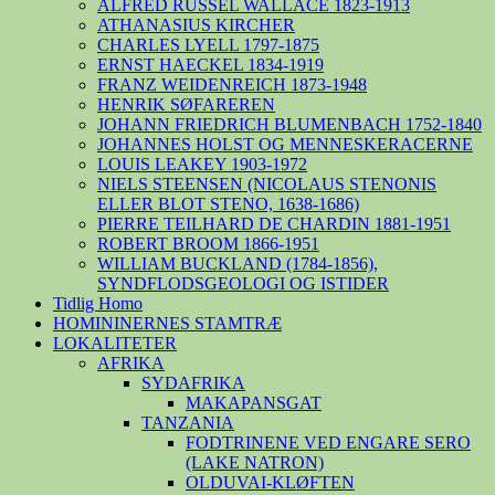
ALFRED RUSSEL WALLACE 1823-1913
ATHANASIUS KIRCHER
CHARLES LYELL 1797-1875
ERNST HAECKEL 1834-1919
FRANZ WEIDENREICH 1873-1948
HENRIK SØFAREREN
JOHANN FRIEDRICH BLUMENBACH 1752-1840
JOHANNES HOLST OG MENNESKERACERNE
LOUIS LEAKEY 1903-1972
NIELS STEENSEN (NICOLAUS STENONIS
ELLER BLOT STENO, 1638-1686)
PIERRE TEILHARD DE CHARDIN 1881-1951
ROBERT BROOM 1866-1951
WILLIAM BUCKLAND (1784-1856),
SYNDFLODSGEOLOGI OG ISTIDER
Tidlig Homo
HOMININERNES STAMTRÆ
LOKALITETER
AFRIKA
SYDAFRIKA
MAKAPANSGAT
TANZANIA
FODTRINENE VED ENGARE SERO
(LAKE NATRON)
OLDUVAI-KLØFTEN