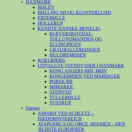
DANMARK
BISLEV
BØLLING SØ OG KLOSTERLUND
ERTEBØLLE
HOLLERUP
KENDTE DANSKE MOSELIG
BJÆVERSKOVDAL:
TOLLUNDMANDEN OG
ELLINGPIGEN
GRAUBALLEMANDEN
HULDREMOSEN
KOELBJERG
UDVALGTE STENDYSSER I DANMARK
KONG ASGERS HØJ, MØN
KONGEHØJEN VED MARIAGER
PORSKÆR
SØMARKE
STENVAD
TULLEBØLLE
TUSTRUP
Europa
ASPARN VED SCHLETZ –
NIEDERØSTEREICH
ATAPUERCA OG ORCE, SPANIEN – DEN
ÆLDSTE EUROPÆER