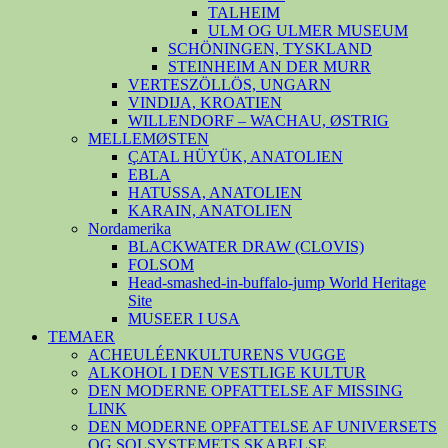
TALHEIM
ULM OG ULMER MUSEUM
SCHÖNINGEN, TYSKLAND
STEINHEIM AN DER MURR
VERTESZÖLLÖS, UNGARN
VINDIJA, KROATIEN
WILLENDORF – WACHAU, ØSTRIG
MELLEMØSTEN
ÇATAL HÜYÜK, ANATOLIEN
EBLA
HATUSSA, ANATOLIEN
KARAIN, ANATOLIEN
Nordamerika
BLACKWATER DRAW (CLOVIS)
FOLSOM
Head-smashed-in-buffalo-jump World Heritage
Site
MUSEER I USA
TEMAER
ACHEULÉENKULTURENS VUGGE
ALKOHOL I DEN VESTLIGE KULTUR
DEN MODERNE OPFATTELSE AF MISSING
LINK
DEN MODERNE OPFATTELSE AF UNIVERSETS
OG SOLSYSTEMETS SKABELSE