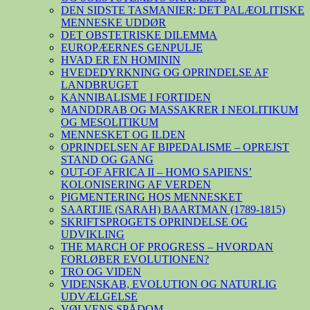
DEN SIDSTE TASMANIER: DET PALÆOLITISKE
MENNESKE UDDØR
DET OBSTETRISKE DILEMMA
EUROPÆERNES GENPULJE
HVAD ER EN HOMININ
HVEDEDYRKNING OG OPRINDELSE AF
LANDBRUGET
KANNIBALISME I FORTIDEN
MANDDRAB OG MASSAKRER I NEOLITIKUM
OG MESOLITIKUM
MENNESKET OG ILDEN
OPRINDELSEN AF BIPEDALISME – OPREJST
STAND OG GANG
OUT-OF AFRICA II – HOMO SAPIENS’
KOLONISERING AF VERDEN
PIGMENTERING HOS MENNESKET
SAARTJIE (SARAH) BAARTMAN (1789-1815)
SKRIFTSPROGETS OPRINDELSE OG
UDVIKLING
THE MARCH OF PROGRESS – HVORDAN
FORLØBER EVOLUTIONEN?
TRO OG VIDEN
VIDENSKAB, EVOLUTION OG NATURLIG
UDVÆLGELSE
VØLVENS SPÅDOM