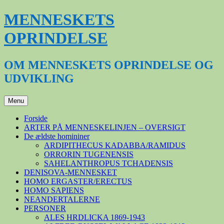
Hop
MENNESKETS
til
indhold
OPRINDELSE
OM MENNESKETS OPRINDELSE OG
UDVIKLING
Menu
Forside
ARTER PÅ MENNESKELINJEN – OVERSIGT
De ældste homininer
ARDIPITHECUS KADABBA/RAMIDUS
ORRORIN TUGENENSIS
SAHELANTHROPUS TCHADENSIS
DENISOVA-MENNESKET
HOMO ERGASTER/ERECTUS
HOMO SAPIENS
NEANDERTALERNE
PERSONER
ALES HRDLICKA 1869-1943