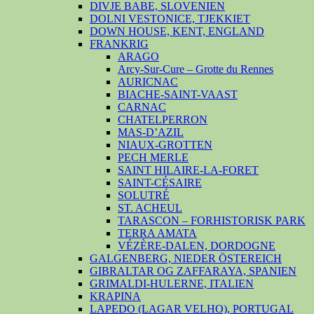
DIVJE BABE, SLOVENIEN
DOLNI VESTONICE, TJEKKIET
DOWN HOUSE, KENT, ENGLAND
FRANKRIG
ARAGO
Arcy-Sur-Cure – Grotte du Rennes
AURICNAC
BIACHE-SAINT-VAAST
CARNAC
CHATELPERRON
MAS-D’AZIL
NIAUX-GROTTEN
PECH MERLE
SAINT HILAIRE-LA-FORET
SAINT-CÉSAIRE
SOLUTRÉ
ST. ACHEUL
TARASCON – FORHISTORISK PARK
TERRA AMATA
VÉZÈRE-DALEN, DORDOGNE
GALGENBERG, NIEDER ÖSTEREICH
GIBRALTAR OG ZAFFARAYA, SPANIEN
GRIMALDI-HULERNE, ITALIEN
KRAPINA
LAPEDO (LAGAR VELHO), PORTUGAL