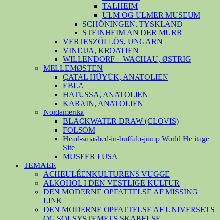
TALHEIM
ULM OG ULMER MUSEUM
SCHÖNINGEN, TYSKLAND
STEINHEIM AN DER MURR
VERTESZÖLLÖS, UNGARN
VINDIJA, KROATIEN
WILLENDORF – WACHAU, ØSTRIG
MELLEMØSTEN
ÇATAL HÜYÜK, ANATOLIEN
EBLA
HATUSSA, ANATOLIEN
KARAIN, ANATOLIEN
Nordamerika
BLACKWATER DRAW (CLOVIS)
FOLSOM
Head-smashed-in-buffalo-jump World Heritage
Site
MUSEER I USA
TEMAER
ACHEULÉENKULTURENS VUGGE
ALKOHOL I DEN VESTLIGE KULTUR
DEN MODERNE OPFATTELSE AF MISSING
LINK
DEN MODERNE OPFATTELSE AF UNIVERSETS
OG SOLSYSTEMETS SKABELSE