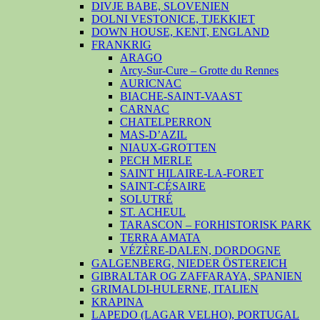
DIVJE BABE, SLOVENIEN
DOLNI VESTONICE, TJEKKIET
DOWN HOUSE, KENT, ENGLAND
FRANKRIG
ARAGO
Arcy-Sur-Cure – Grotte du Rennes
AURICNAC
BIACHE-SAINT-VAAST
CARNAC
CHATELPERRON
MAS-D’AZIL
NIAUX-GROTTEN
PECH MERLE
SAINT HILAIRE-LA-FORET
SAINT-CÉSAIRE
SOLUTRÉ
ST. ACHEUL
TARASCON – FORHISTORISK PARK
TERRA AMATA
VÉZÈRE-DALEN, DORDOGNE
GALGENBERG, NIEDER ÖSTEREICH
GIBRALTAR OG ZAFFARAYA, SPANIEN
GRIMALDI-HULERNE, ITALIEN
KRAPINA
LAPEDO (LAGAR VELHO), PORTUGAL