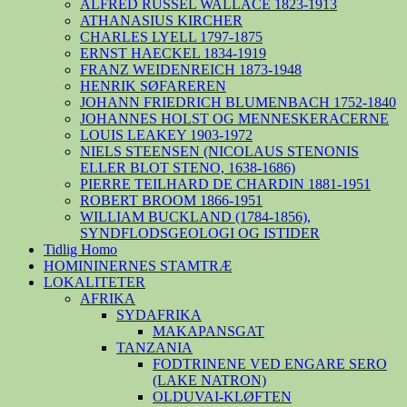
ALFRED RUSSEL WALLACE 1823-1913
ATHANASIUS KIRCHER
CHARLES LYELL 1797-1875
ERNST HAECKEL 1834-1919
FRANZ WEIDENREICH 1873-1948
HENRIK SØFAREREN
JOHANN FRIEDRICH BLUMENBACH 1752-1840
JOHANNES HOLST OG MENNESKERACERNE
LOUIS LEAKEY 1903-1972
NIELS STEENSEN (NICOLAUS STENONIS
ELLER BLOT STENO, 1638-1686)
PIERRE TEILHARD DE CHARDIN 1881-1951
ROBERT BROOM 1866-1951
WILLIAM BUCKLAND (1784-1856),
SYNDFLODSGEOLOGI OG ISTIDER
Tidlig Homo
HOMININERNES STAMTRÆ
LOKALITETER
AFRIKA
SYDAFRIKA
MAKAPANSGAT
TANZANIA
FODTRINENE VED ENGARE SERO
(LAKE NATRON)
OLDUVAI-KLØFTEN