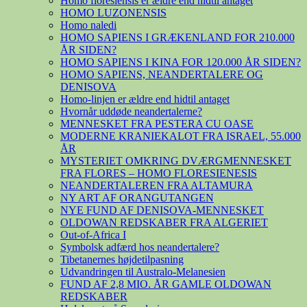
Homo floresiensis er ældre end hidtil antaget
HOMO LUZONENSIS
Homo naledi
HOMO SAPIENS I GRÆKENLAND FOR 210.000
ÅR SIDEN?
HOMO SAPIENS I KINA FOR 120.000 ÅR SIDEN?
HOMO SAPIENS, NEANDERTALERE OG
DENISOVA
Homo-linjen er ældre end hidtil antaget
Hvornår uddøde neandertalerne?
MENNESKET FRA PESTERA CU OASE
MODERNE KRANIEKALOT FRA ISRAEL, 55.000
ÅR
MYSTERIET OMKRING DVÆRGMENNESKET
FRA FLORES – HOMO FLORESIENESIS
NEANDERTALEREN FRA ALTAMURA
NY ART AF ORANGUTANGEN
NYE FUND AF DENISOVA-MENNESKET
OLDOWAN REDSKABER FRA ALGERIET
Out-of-Africa I
Symbolsk adfærd hos neandertalere?
Tibetanernes højdetilpasning
Udvandringen til Australo-Melanesien
FUND AF 2,8 MIO. ÅR GAMLE OLDOWAN
REDSKABER