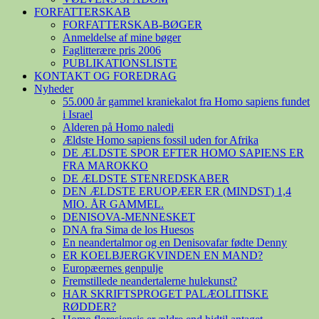
FORFATTERSKAB
FORFATTERSKAB-BØGER
Anmeldelse af mine bøger
Faglitterære pris 2006
PUBLIKATIONSLISTE
KONTAKT OG FOREDRAG
Nyheder
55.000 år gammel kraniekalot fra Homo sapiens fundet
i Israel
Alderen på Homo naledi
Ældste Homo sapiens fossil uden for Afrika
DE ÆLDSTE SPOR EFTER HOMO SAPIENS ER
FRA MAROKKO
DE ÆLDSTE STENREDSKABER
DEN ÆLDSTE ERUOPÆER ER (MINDST) 1,4
MIO. ÅR GAMMEL.
DENISOVA-MENNESKET
DNA fra Sima de los Huesos
En neandertalmor og en Denisovafar fødte Denny
ER KOELBJERGKVINDEN EN MAND?
Europæernes genpulje
Fremstillede neandertalerne hulekunst?
HAR SKRIFTSPROGET PALÆOLITISKE
RØDDER?