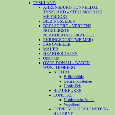
TYSKLAND
AHRENSBURG TUNNELDAL,
TYSKLAND – STELLMOOR OG
MEIENDORF
BILZINGSLEBEN
DRELSDORF – VERDENS
NORDLIGSTE
NEANDERTALLOKALITET
EHRINGSDORF (WEIMER)
LANGWEILER
MAUER
NEANDERDALEN
Öhningen
ØVRE DONAU – BADEN
WÜRTTEMBERG
ACHTAL
Brillenhöhle
Geissenklösterlee
Hohle Fels
BLAUBEUREN
LONETAL
Hohlenstein-Stadel
Vogelherd
OFFNET-OG HOHLENSTEIN-
HULERNE