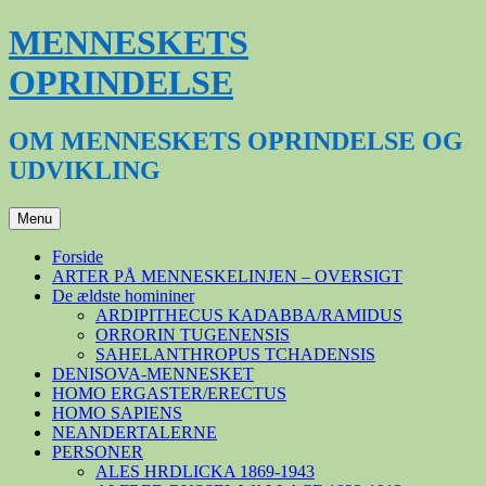
Hop
MENNESKETS
til
indhold
OPRINDELSE
OM MENNESKETS OPRINDELSE OG
UDVIKLING
Menu
Forside
ARTER PÅ MENNESKELINJEN – OVERSIGT
De ældste homininer
ARDIPITHECUS KADABBA/RAMIDUS
ORRORIN TUGENENSIS
SAHELANTHROPUS TCHADENSIS
DENISOVA-MENNESKET
HOMO ERGASTER/ERECTUS
HOMO SAPIENS
NEANDERTALERNE
PERSONER
ALES HRDLICKA 1869-1943