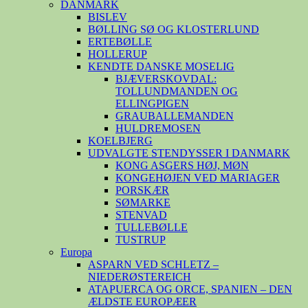
DANMARK
BISLEV
BØLLING SØ OG KLOSTERLUND
ERTEBØLLE
HOLLERUP
KENDTE DANSKE MOSELIG
BJÆVERSKOVDAL:
TOLLUNDMANDEN OG
ELLINGPIGEN
GRAUBALLEMANDEN
HULDREMOSEN
KOELBJERG
UDVALGTE STENDYSSER I DANMARK
KONG ASGERS HØJ, MØN
KONGEHØJEN VED MARIAGER
PORSKÆR
SØMARKE
STENVAD
TULLEBØLLE
TUSTRUP
Europa
ASPARN VED SCHLETZ –
NIEDERØSTEREICH
ATAPUERCA OG ORCE, SPANIEN – DEN
ÆLDSTE EUROPÆER