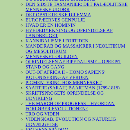
DEN SIDSTE TASMANIER: DET PALÆOLITISKE
MENNESKE UDDØR
DET OBSTETRISKE DILEMMA
EUROPÆERNES GENPULJE
HVAD ER EN HOMININ
HVEDEDYRKNING OG OPRINDELSE AF
LANDBRUGET
KANNIBALISME I FORTIDEN
MANDDRAB OG MASSAKRER I NEOLITIKUM
OG MESOLITIKUM
MENNESKET OG ILDEN
OPRINDELSEN AF BIPEDALISME – OPREJST
STAND OG GANG
OUT-OF AFRICA II – HOMO SAPIENS’
KOLONISERING AF VERDEN
PIGMENTERING HOS MENNESKET
SAARTJIE (SARAH) BAARTMAN (1789-1815)
SKRIFTSPROGETS OPRINDELSE OG
UDVIKLING
THE MARCH OF PROGRESS – HVORDAN
FORLØBER EVOLUTIONEN?
TRO OG VIDEN
VIDENSKAB, EVOLUTION OG NATURLIG
UDVÆLGELSE
VØLVENS SPÅDOM