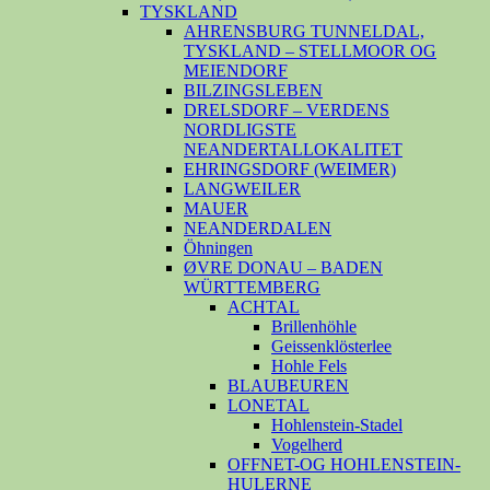
TYSKLAND
AHRENSBURG TUNNELDAL,
TYSKLAND – STELLMOOR OG
MEIENDORF
BILZINGSLEBEN
DRELSDORF – VERDENS
NORDLIGSTE
NEANDERTALLOKALITET
EHRINGSDORF (WEIMER)
LANGWEILER
MAUER
NEANDERDALEN
Öhningen
ØVRE DONAU – BADEN
WÜRTTEMBERG
ACHTAL
Brillenhöhle
Geissenklösterlee
Hohle Fels
BLAUBEUREN
LONETAL
Hohlenstein-Stadel
Vogelherd
OFFNET-OG HOHLENSTEIN-
HULERNE