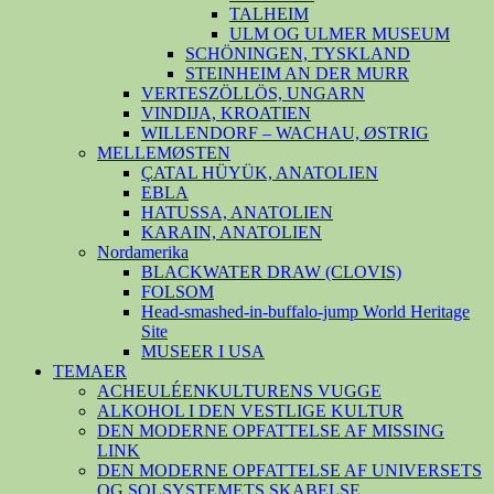
TALHEIM
ULM OG ULMER MUSEUM
SCHÖNINGEN, TYSKLAND
STEINHEIM AN DER MURR
VERTESZÖLLÖS, UNGARN
VINDIJA, KROATIEN
WILLENDORF – WACHAU, ØSTRIG
MELLEMØSTEN
ÇATAL HÜYÜK, ANATOLIEN
EBLA
HATUSSA, ANATOLIEN
KARAIN, ANATOLIEN
Nordamerika
BLACKWATER DRAW (CLOVIS)
FOLSOM
Head-smashed-in-buffalo-jump World Heritage
Site
MUSEER I USA
TEMAER
ACHEULÉENKULTURENS VUGGE
ALKOHOL I DEN VESTLIGE KULTUR
DEN MODERNE OPFATTELSE AF MISSING
LINK
DEN MODERNE OPFATTELSE AF UNIVERSETS
OG SOLSYSTEMETS SKABELSE