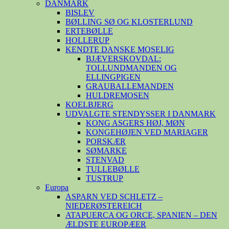
DANMARK
BISLEV
BØLLING SØ OG KLOSTERLUND
ERTEBØLLE
HOLLERUP
KENDTE DANSKE MOSELIG
BJÆVERSKOVDAL:
TOLLUNDMANDEN OG
ELLINGPIGEN
GRAUBALLEMANDEN
HULDREMOSEN
KOELBJERG
UDVALGTE STENDYSSER I DANMARK
KONG ASGERS HØJ, MØN
KONGEHØJEN VED MARIAGER
PORSKÆR
SØMARKE
STENVAD
TULLEBØLLE
TUSTRUP
Europa
ASPARN VED SCHLETZ –
NIEDERØSTEREICH
ATAPUERCA OG ORCE, SPANIEN – DEN
ÆLDSTE EUROPÆER