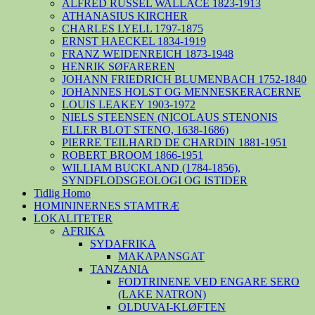
ALFRED RUSSEL WALLACE 1823-1913
ATHANASIUS KIRCHER
CHARLES LYELL 1797-1875
ERNST HAECKEL 1834-1919
FRANZ WEIDENREICH 1873-1948
HENRIK SØFAREREN
JOHANN FRIEDRICH BLUMENBACH 1752-1840
JOHANNES HOLST OG MENNESKERACERNE
LOUIS LEAKEY 1903-1972
NIELS STEENSEN (NICOLAUS STENONIS
ELLER BLOT STENO, 1638-1686)
PIERRE TEILHARD DE CHARDIN 1881-1951
ROBERT BROOM 1866-1951
WILLIAM BUCKLAND (1784-1856),
SYNDFLODSGEOLOGI OG ISTIDER
Tidlig Homo
HOMININERNES STAMTRÆ
LOKALITETER
AFRIKA
SYDAFRIKA
MAKAPANSGAT
TANZANIA
FODTRINENE VED ENGARE SERO
(LAKE NATRON)
OLDUVAI-KLØFTEN