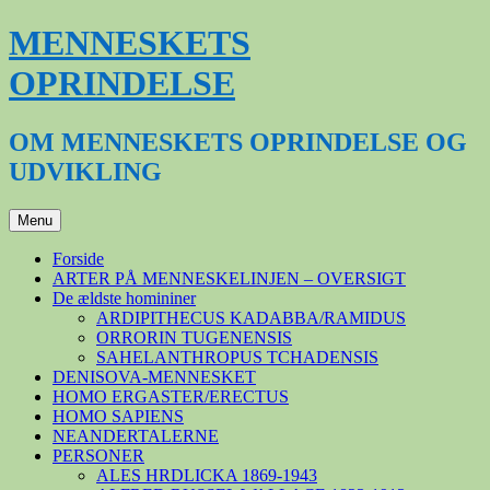
Hop
MENNESKETS
til
indhold
OPRINDELSE
OM MENNESKETS OPRINDELSE OG
UDVIKLING
Menu
Forside
ARTER PÅ MENNESKELINJEN – OVERSIGT
De ældste homininer
ARDIPITHECUS KADABBA/RAMIDUS
ORRORIN TUGENENSIS
SAHELANTHROPUS TCHADENSIS
DENISOVA-MENNESKET
HOMO ERGASTER/ERECTUS
HOMO SAPIENS
NEANDERTALERNE
PERSONER
ALES HRDLICKA 1869-1943