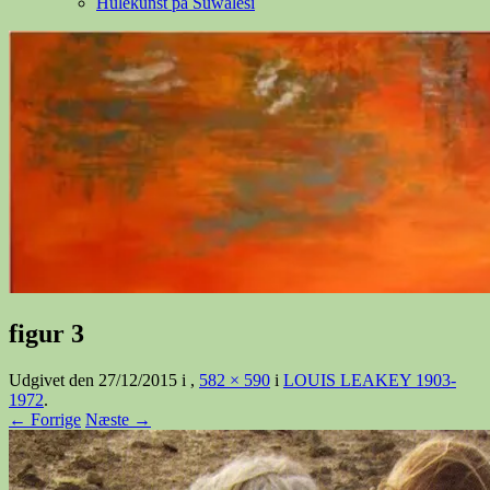
Hulekunst på Suwalesi
figur 3
Udgivet den
27/12/2015
i
,
582 × 590
i
LOUIS LEAKEY 1903-
1972
.
← Forrige
Næste →