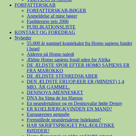
FORFATTERSKAB
FORFATTERSKAB-BØGER
Anmeldelse af mine bøger
Faglitterære pris 2006
PUBLIKATIONSLISTE
KONTAKT OG FOREDRAG
Nyheder
55.000 år gammel kraniekalot fra Homo sapiens fundet
i Israel
Alderen på Homo naledi
Ældste Homo sapiens fossil uden for Afrika
DE ÆLDSTE SPOR EFTER HOMO SAPIENS ER
FRA MAROKKO
DE ÆLDSTE STENREDSKABER
DEN ÆLDSTE ERUOPÆER ER (MINDST) 1,4
MIO. ÅR GAMMEL.
DENISOVA-MENNESKET
DNA fra Sima de los Huesos
En neandertalmor og en Denisovafar fødte Denny
ER KOELBJERGKVINDEN EN MAND?
Europæernes genpulje
Fremstillede neandertalerne hulekunst?
HAR SKRIFTSPROGET PALÆOLITISKE
RØDDER?