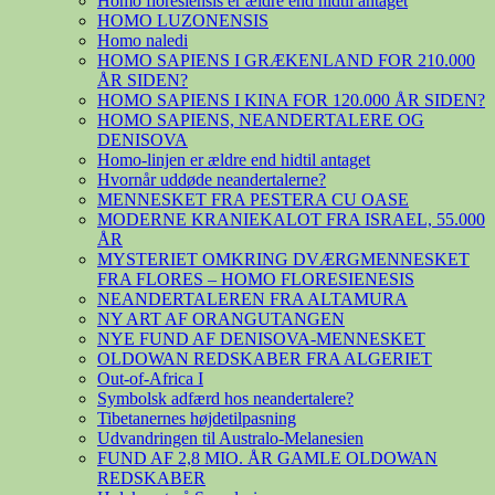
Homo floresiensis er ældre end hidtil antaget
HOMO LUZONENSIS
Homo naledi
HOMO SAPIENS I GRÆKENLAND FOR 210.000
ÅR SIDEN?
HOMO SAPIENS I KINA FOR 120.000 ÅR SIDEN?
HOMO SAPIENS, NEANDERTALERE OG
DENISOVA
Homo-linjen er ældre end hidtil antaget
Hvornår uddøde neandertalerne?
MENNESKET FRA PESTERA CU OASE
MODERNE KRANIEKALOT FRA ISRAEL, 55.000
ÅR
MYSTERIET OMKRING DVÆRGMENNESKET
FRA FLORES – HOMO FLORESIENESIS
NEANDERTALEREN FRA ALTAMURA
NY ART AF ORANGUTANGEN
NYE FUND AF DENISOVA-MENNESKET
OLDOWAN REDSKABER FRA ALGERIET
Out-of-Africa I
Symbolsk adfærd hos neandertalere?
Tibetanernes højdetilpasning
Udvandringen til Australo-Melanesien
FUND AF 2,8 MIO. ÅR GAMLE OLDOWAN
REDSKABER