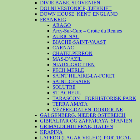
DIVJE BABE, SLOVENIEN
DOLNI VESTONICE, TJEKKIET
DOWN HOUSE, KENT, ENGLAND
FRANKRIG
ARAGO
Arcy-Sur-Cure – Grotte du Rennes
AURICNAC
BIACHE-SAINT-VAAST
CARNAC
CHATELPERRON
MAS-D’AZIL
NIAUX-GROTTEN
PECH MERLE
SAINT HILAIRE-LA-FORET
SAINT-CÉSAIRE
SOLUTRÉ
ST. ACHEUL
TARASCON – FORHISTORISK PARK
TERRA AMATA
VÉZÈRE-DALEN, DORDOGNE
GALGENBERG, NIEDER ÖSTEREICH
GIBRALTAR OG ZAFFARAYA, SPANIEN
GRIMALDI-HULERNE, ITALIEN
KRAPINA
LAPEDO (LAGAR VELHO), PORTUGAL