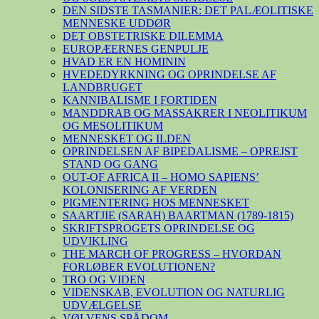
DEN SIDSTE TASMANIER: DET PALÆOLITISKE
MENNESKE UDDØR
DET OBSTETRISKE DILEMMA
EUROPÆERNES GENPULJE
HVAD ER EN HOMININ
HVEDEDYRKNING OG OPRINDELSE AF
LANDBRUGET
KANNIBALISME I FORTIDEN
MANDDRAB OG MASSAKRER I NEOLITIKUM
OG MESOLITIKUM
MENNESKET OG ILDEN
OPRINDELSEN AF BIPEDALISME – OPREJST
STAND OG GANG
OUT-OF AFRICA II – HOMO SAPIENS’
KOLONISERING AF VERDEN
PIGMENTERING HOS MENNESKET
SAARTJIE (SARAH) BAARTMAN (1789-1815)
SKRIFTSPROGETS OPRINDELSE OG
UDVIKLING
THE MARCH OF PROGRESS – HVORDAN
FORLØBER EVOLUTIONEN?
TRO OG VIDEN
VIDENSKAB, EVOLUTION OG NATURLIG
UDVÆLGELSE
VØLVENS SPÅDOM