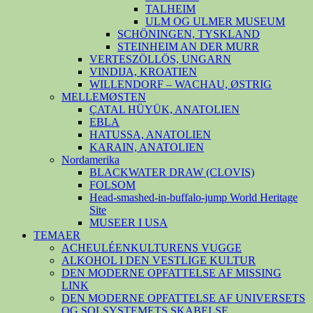
TALHEIM
ULM OG ULMER MUSEUM
SCHÖNINGEN, TYSKLAND
STEINHEIM AN DER MURR
VERTESZÖLLÖS, UNGARN
VINDIJA, KROATIEN
WILLENDORF – WACHAU, ØSTRIG
MELLEMØSTEN
ÇATAL HÜYÜK, ANATOLIEN
EBLA
HATUSSA, ANATOLIEN
KARAIN, ANATOLIEN
Nordamerika
BLACKWATER DRAW (CLOVIS)
FOLSOM
Head-smashed-in-buffalo-jump World Heritage
Site
MUSEER I USA
TEMAER
ACHEULÉENKULTURENS VUGGE
ALKOHOL I DEN VESTLIGE KULTUR
DEN MODERNE OPFATTELSE AF MISSING
LINK
DEN MODERNE OPFATTELSE AF UNIVERSETS
OG SOLSYSTEMETS SKABELSE