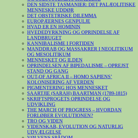
DEN SIDSTE TASMANIER: DET PALÆOLITISKE
MENNESKE UDDØR
DET OBSTETRISKE DILEMMA
EUROPÆERNES GENPULJE
HVAD ER EN HOMININ
HVEDEDYRKNING OG OPRINDELSE AF
LANDBRUGET
KANNIBALISME I FORTIDEN
MANDDRAB OG MASSAKRER I NEOLITIKUM
OG MESOLITIKUM
MENNESKET OG ILDEN
OPRINDELSEN AF BIPEDALISME – OPREJST
STAND OG GANG
OUT-OF AFRICA II – HOMO SAPIENS’
KOLONISERING AF VERDEN
PIGMENTERING HOS MENNESKET
SAARTJIE (SARAH) BAARTMAN (1789-1815)
SKRIFTSPROGETS OPRINDELSE OG
UDVIKLING
THE MARCH OF PROGRESS – HVORDAN
FORLØBER EVOLUTIONEN?
TRO OG VIDEN
VIDENSKAB, EVOLUTION OG NATURLIG
UDVÆLGELSE
VØLVENS SPÅDOM