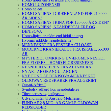
Homo floresiensis er ældre end hidtil antaget
HOMO LUZONENSIS
Homo naledi
HOMO SAPIENS I GRÆKENLAND FOR 210.000
ÅR SIDEN?
HOMO SAPIENS I KINA FOR 120.000 ÅR SIDEN?
HOMO SAPIENS, NEANDERTALERE OG
DENISOVA
Homo-linjen er ældre end hidtil antaget
Hvornår uddøde neandertalerne?
MENNESKET FRA PESTERA CU OASE
MODERNE KRANIEKALOT FRA ISRAEL, 55.000
ÅR
MYSTERIET OMKRING DVÆRGMENNESKET
FRA FLORES – HOMO FLORESIENESIS
NEANDERTALEREN FRA ALTAMURA
NY ART AF ORANGUTANGEN
NYE FUND AF DENISOVA-MENNESKET
OLDOWAN REDSKABER FRA ALGERIET
Out-of-Africa I
Symbolsk adfærd hos neandertalere?
Tibetanernes højdetilpasning
Udvandringen til Australo-Melanesien
FUND AF 2,8 MIO. ÅR GAMLE OLDOWAN
REDSKABER