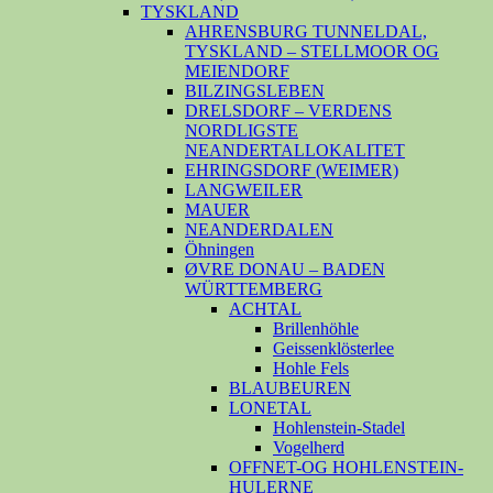
TYSKLAND
AHRENSBURG TUNNELDAL,
TYSKLAND – STELLMOOR OG
MEIENDORF
BILZINGSLEBEN
DRELSDORF – VERDENS
NORDLIGSTE
NEANDERTALLOKALITET
EHRINGSDORF (WEIMER)
LANGWEILER
MAUER
NEANDERDALEN
Öhningen
ØVRE DONAU – BADEN
WÜRTTEMBERG
ACHTAL
Brillenhöhle
Geissenklösterlee
Hohle Fels
BLAUBEUREN
LONETAL
Hohlenstein-Stadel
Vogelherd
OFFNET-OG HOHLENSTEIN-
HULERNE