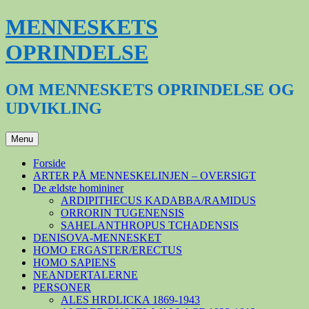
Hop
MENNESKETS
til
indhold
OPRINDELSE
OM MENNESKETS OPRINDELSE OG
UDVIKLING
Menu
Forside
ARTER PÅ MENNESKELINJEN – OVERSIGT
De ældste homininer
ARDIPITHECUS KADABBA/RAMIDUS
ORRORIN TUGENENSIS
SAHELANTHROPUS TCHADENSIS
DENISOVA-MENNESKET
HOMO ERGASTER/ERECTUS
HOMO SAPIENS
NEANDERTALERNE
PERSONER
ALES HRDLICKA 1869-1943