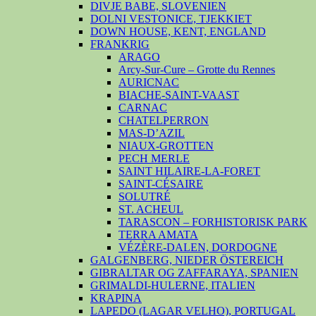
DIVJE BABE, SLOVENIEN
DOLNI VESTONICE, TJEKKIET
DOWN HOUSE, KENT, ENGLAND
FRANKRIG
ARAGO
Arcy-Sur-Cure – Grotte du Rennes
AURICNAC
BIACHE-SAINT-VAAST
CARNAC
CHATELPERRON
MAS-D’AZIL
NIAUX-GROTTEN
PECH MERLE
SAINT HILAIRE-LA-FORET
SAINT-CÉSAIRE
SOLUTRÉ
ST. ACHEUL
TARASCON – FORHISTORISK PARK
TERRA AMATA
VÉZÈRE-DALEN, DORDOGNE
GALGENBERG, NIEDER ÖSTEREICH
GIBRALTAR OG ZAFFARAYA, SPANIEN
GRIMALDI-HULERNE, ITALIEN
KRAPINA
LAPEDO (LAGAR VELHO), PORTUGAL