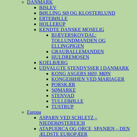
DANMARK
BISLEV
BØLLING SØ OG KLOSTERLUND
ERTEBØLLE
HOLLERUP
KENDTE DANSKE MOSELIG
BJÆVERSKOVDAL:
TOLLUNDMANDEN OG
ELLINGPIGEN
GRAUBALLEMANDEN
HULDREMOSEN
KOELBJERG
UDVALGTE STENDYSSER I DANMARK
KONG ASGERS HØJ, MØN
KONGEHØJEN VED MARIAGER
PORSKÆR
SØMARKE
STENVAD
TULLEBØLLE
TUSTRUP
Europa
ASPARN VED SCHLETZ –
NIEDERØSTEREICH
ATAPUERCA OG ORCE, SPANIEN – DEN
ÆLDSTE EUROPÆER