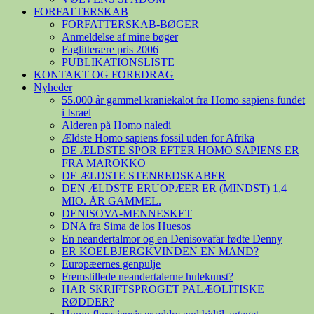
FORFATTERSKAB
FORFATTERSKAB-BØGER
Anmeldelse af mine bøger
Faglitterære pris 2006
PUBLIKATIONSLISTE
KONTAKT OG FOREDRAG
Nyheder
55.000 år gammel kraniekalot fra Homo sapiens fundet
i Israel
Alderen på Homo naledi
Ældste Homo sapiens fossil uden for Afrika
DE ÆLDSTE SPOR EFTER HOMO SAPIENS ER
FRA MAROKKO
DE ÆLDSTE STENREDSKABER
DEN ÆLDSTE ERUOPÆER ER (MINDST) 1,4
MIO. ÅR GAMMEL.
DENISOVA-MENNESKET
DNA fra Sima de los Huesos
En neandertalmor og en Denisovafar fødte Denny
ER KOELBJERGKVINDEN EN MAND?
Europæernes genpulje
Fremstillede neandertalerne hulekunst?
HAR SKRIFTSPROGET PALÆOLITISKE
RØDDER?