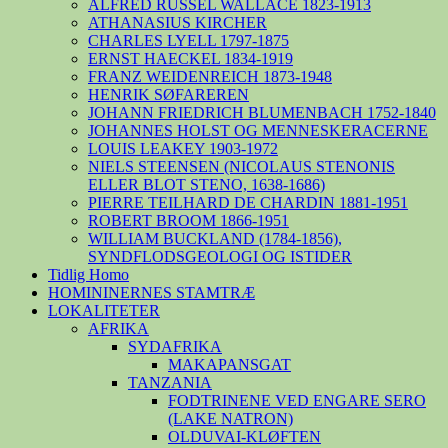
ALFRED RUSSEL WALLACE 1823-1913
ATHANASIUS KIRCHER
CHARLES LYELL 1797-1875
ERNST HAECKEL 1834-1919
FRANZ WEIDENREICH 1873-1948
HENRIK SØFAREREN
JOHANN FRIEDRICH BLUMENBACH 1752-1840
JOHANNES HOLST OG MENNESKERACERNE
LOUIS LEAKEY 1903-1972
NIELS STEENSEN (NICOLAUS STENONIS
ELLER BLOT STENO, 1638-1686)
PIERRE TEILHARD DE CHARDIN 1881-1951
ROBERT BROOM 1866-1951
WILLIAM BUCKLAND (1784-1856),
SYNDFLODSGEOLOGI OG ISTIDER
Tidlig Homo
HOMININERNES STAMTRÆ
LOKALITETER
AFRIKA
SYDAFRIKA
MAKAPANSGAT
TANZANIA
FODTRINENE VED ENGARE SERO
(LAKE NATRON)
OLDUVAI-KLØFTEN