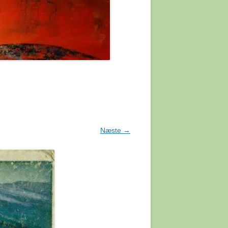
FOSSIL
R HOMO
KO
ABER
 ER
MMEL.
Næste →
UESOS
 EN
NNY
EN