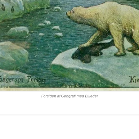
HOMO SAPIENS,
RESS –
ÖHNINGEN
NEANDERTALERE OG DEN
ØVRE DONAU – BADEN
ACHTAL
HOMO-LINJEN ER ÆLDRE
WÜRTTEMBERG
HIDTIL ANTAGET
BLAUBEUREN
SCHÖNINGEN, TYSKLAND
HVORNÅR UDDØDE
LONETAL
ON OG
NEANDERTALERNE?
STEINHEIM AN DER MURR
SE
OFFNET-OG HOH
MENNESKET FRA PESTER
HULERNE
OASE
TALHEIM
MODERNE KRANIEKALOT
ULM OG ULMER 
ISRAEL, 55.000 ÅR
Forsiden af Geografi med Billeder
MYSTERIET OMKRING
DVÆRGMENNESKET FRA
FLORES – HOMO FLORES
NEANDERTALEREN FRA
ALTAMURA