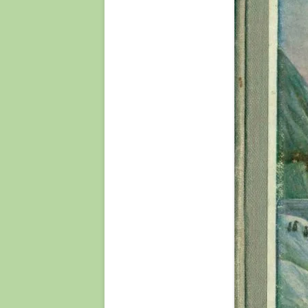
MANDDRAB OG MASSA
LAPEDO 
NEOLITIKUM OG MESO
PORTUG
MENNESKET OG ILDE
TYSKLA
OPRINDELSEN AF BIPE
VERTES
OPREJST STAND OG 
VINDIJA
OUT-OF AFRICA II – 
SAPIENS’ KOLONISERI
WILLEN
VERDEN
ØSTRIG
PIGMENTERING HOS
MENNESKET
SAARTJIE (SARAH) B
(1789-1815)
SKRIFTSPROGETS OP
OG UDVIKLING