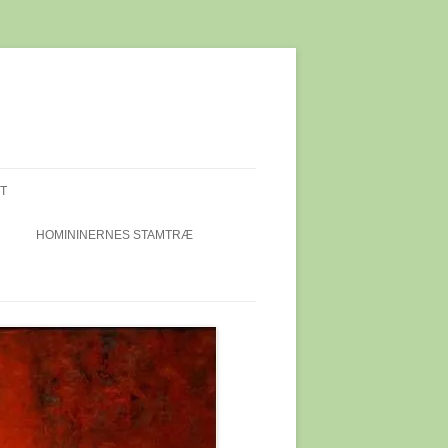
T
HOMININERNES STAMTRÆ
IEKALOT
ET I
DI