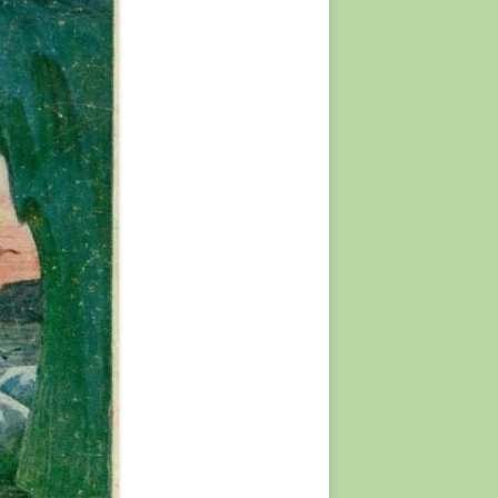
JE
KUNST?
 ÆLDRE
NLAND
R