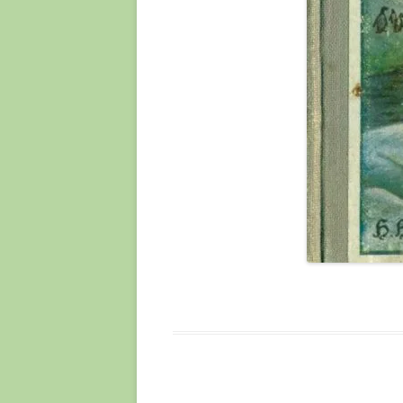
THE MARCH OF PROG
HVORDAN FORLØBER
EVOLUTIONEN?
TRO OG VIDEN
VIDENSKAB, EVOLUTI
NATURLIG UDVÆLGEL
VØLVENS SPÅDOM