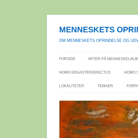
Hop
til
indhold
MENNESKETS OPRI
OM MENNESKETS OPRINDELSE OG UDV
FORSIDE
ARTER PÅ MENNESKELINJE
HOMO ERGASTER/ERECTUS
HOMO 
LOKALITETER
TEMAER
FORF
AFRIKA
ACHEULÉENKULTURE
SYDAFR
FOR
DANMARK
ALKOHOL I DEN VESTL
TANZAN
BISLEV
ANME
KULTUR
EUROPA
BØLLIN
ASPARN 
FAGL
DEN MODERNE OPFAT
NIEDER
MELLEMØSTEN
ERTEBØ
ÇATAL H
PUBL