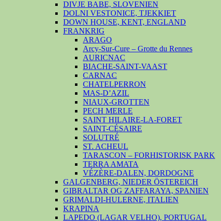
DIVJE BABE, SLOVENIEN
DOLNI VESTONICE, TJEKKIET
DOWN HOUSE, KENT, ENGLAND
FRANKRIG
ARAGO
Arcy-Sur-Cure – Grotte du Rennes
AURICNAC
BIACHE-SAINT-VAAST
CARNAC
CHATELPERRON
MAS-D’AZIL
NIAUX-GROTTEN
PECH MERLE
SAINT HILAIRE-LA-FORET
SAINT-CÉSAIRE
SOLUTRÉ
ST. ACHEUL
TARASCON – FORHISTORISK PARK
TERRA AMATA
VÉZÈRE-DALEN, DORDOGNE
GALGENBERG, NIEDER ÖSTEREICH
GIBRALTAR OG ZAFFARAYA, SPANIEN
GRIMALDI-HULERNE, ITALIEN
KRAPINA
LAPEDO (LAGAR VELHO), PORTUGAL