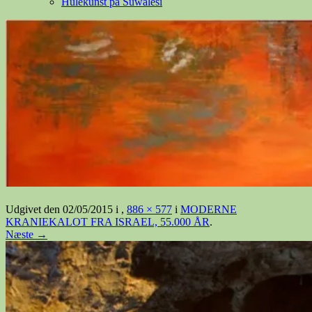
Hulekunst på Suwalesi
Udgivet den
02/05/2015
i
,
886 × 577
i
MODERNE
KRANIEKALOT FRA ISRAEL, 55.000 ÅR
.
Næste →