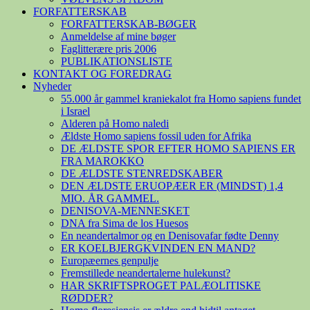
FORFATTERSKAB
FORFATTERSKAB-BØGER
Anmeldelse af mine bøger
Faglitterære pris 2006
PUBLIKATIONSLISTE
KONTAKT OG FOREDRAG
Nyheder
55.000 år gammel kraniekalot fra Homo sapiens fundet
i Israel
Alderen på Homo naledi
Ældste Homo sapiens fossil uden for Afrika
DE ÆLDSTE SPOR EFTER HOMO SAPIENS ER
FRA MAROKKO
DE ÆLDSTE STENREDSKABER
DEN ÆLDSTE ERUOPÆER ER (MINDST) 1,4
MIO. ÅR GAMMEL.
DENISOVA-MENNESKET
DNA fra Sima de los Huesos
En neandertalmor og en Denisovafar fødte Denny
ER KOELBJERGKVINDEN EN MAND?
Europæernes genpulje
Fremstillede neandertalerne hulekunst?
HAR SKRIFTSPROGET PALÆOLITISKE
RØDDER?