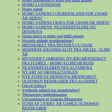
Homo floresiensis er ældre end hidtil antaget
HOMO LUZONENSIS
Homo naledi
HOMO SAPIENS I GRÆKENLAND FOR 210.000
ÅR SIDEN?
HOMO SAPIENS I KINA FOR 120.000 ÅR SIDEN?
HOMO SAPIENS, NEANDERTALERE OG
DENISOVA
Homo-linjen er ældre end hidtil antaget
Hvornår uddøde neandertalerne?
MENNESKET FRA PESTERA CU OASE
MODERNE KRANIEKALOT FRA ISRAEL, 55.000
ÅR
MYSTERIET OMKRING DVÆRGMENNESKET
FRA FLORES – HOMO FLORESIENESIS
NEANDERTALEREN FRA ALTAMURA
NY ART AF ORANGUTANGEN
NYE FUND AF DENISOVA-MENNESKET
OLDOWAN REDSKABER FRA ALGERIET
Out-of-Africa I
Symbolsk adfærd hos neandertalere?
Tibetanernes højdetilpasning
Udvandringen til Australo-Melanesien
FUND AF 2,8 MIO. ÅR GAMLE OLDOWAN
REDSKABER