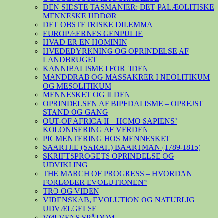
DEN SIDSTE TASMANIER: DET PALÆOLITISKE
MENNESKE UDDØR
DET OBSTETRISKE DILEMMA
EUROPÆERNES GENPULJE
HVAD ER EN HOMININ
HVEDEDYRKNING OG OPRINDELSE AF
LANDBRUGET
KANNIBALISME I FORTIDEN
MANDDRAB OG MASSAKRER I NEOLITIKUM
OG MESOLITIKUM
MENNESKET OG ILDEN
OPRINDELSEN AF BIPEDALISME – OPREJST
STAND OG GANG
OUT-OF AFRICA II – HOMO SAPIENS’
KOLONISERING AF VERDEN
PIGMENTERING HOS MENNESKET
SAARTJIE (SARAH) BAARTMAN (1789-1815)
SKRIFTSPROGETS OPRINDELSE OG
UDVIKLING
THE MARCH OF PROGRESS – HVORDAN
FORLØBER EVOLUTIONEN?
TRO OG VIDEN
VIDENSKAB, EVOLUTION OG NATURLIG
UDVÆLGELSE
VØLVENS SPÅDOM