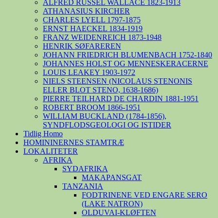
ALFRED RUSSEL WALLACE 1823-1913
ATHANASIUS KIRCHER
CHARLES LYELL 1797-1875
ERNST HAECKEL 1834-1919
FRANZ WEIDENREICH 1873-1948
HENRIK SØFAREREN
JOHANN FRIEDRICH BLUMENBACH 1752-1840
JOHANNES HOLST OG MENNESKERACERNE
LOUIS LEAKEY 1903-1972
NIELS STEENSEN (NICOLAUS STENONIS
ELLER BLOT STENO, 1638-1686)
PIERRE TEILHARD DE CHARDIN 1881-1951
ROBERT BROOM 1866-1951
WILLIAM BUCKLAND (1784-1856),
SYNDFLODSGEOLOGI OG ISTIDER
Tidlig Homo
HOMININERNES STAMTRÆ
LOKALITETER
AFRIKA
SYDAFRIKA
MAKAPANSGAT
TANZANIA
FODTRINENE VED ENGARE SERO
(LAKE NATRON)
OLDUVAI-KLØFTEN