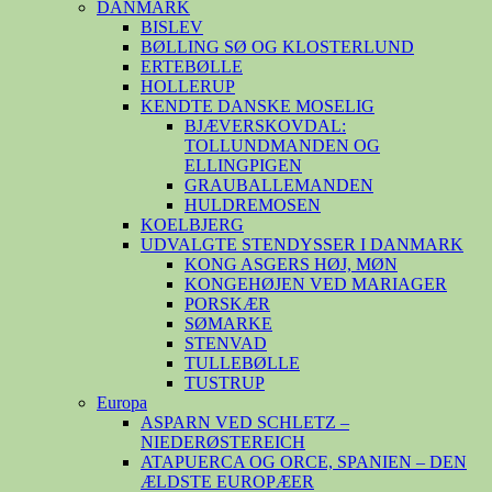
DANMARK
BISLEV
BØLLING SØ OG KLOSTERLUND
ERTEBØLLE
HOLLERUP
KENDTE DANSKE MOSELIG
BJÆVERSKOVDAL:
TOLLUNDMANDEN OG
ELLINGPIGEN
GRAUBALLEMANDEN
HULDREMOSEN
KOELBJERG
UDVALGTE STENDYSSER I DANMARK
KONG ASGERS HØJ, MØN
KONGEHØJEN VED MARIAGER
PORSKÆR
SØMARKE
STENVAD
TULLEBØLLE
TUSTRUP
Europa
ASPARN VED SCHLETZ –
NIEDERØSTEREICH
ATAPUERCA OG ORCE, SPANIEN – DEN
ÆLDSTE EUROPÆER