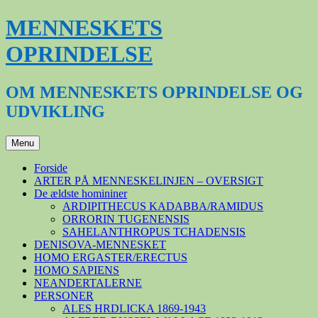
Hop
MENNESKETS
til
indhold
OPRINDELSE
OM MENNESKETS OPRINDELSE OG
UDVIKLING
Menu
Forside
ARTER PÅ MENNESKELINJEN – OVERSIGT
De ældste homininer
ARDIPITHECUS KADABBA/RAMIDUS
ORRORIN TUGENENSIS
SAHELANTHROPUS TCHADENSIS
DENISOVA-MENNESKET
HOMO ERGASTER/ERECTUS
HOMO SAPIENS
NEANDERTALERNE
PERSONER
ALES HRDLICKA 1869-1943