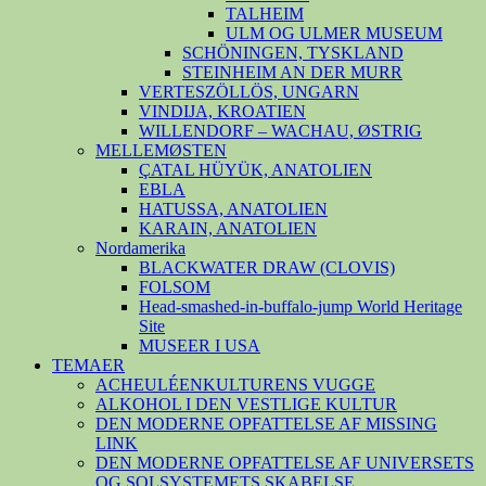
TALHEIM
ULM OG ULMER MUSEUM
SCHÖNINGEN, TYSKLAND
STEINHEIM AN DER MURR
VERTESZÖLLÖS, UNGARN
VINDIJA, KROATIEN
WILLENDORF – WACHAU, ØSTRIG
MELLEMØSTEN
ÇATAL HÜYÜK, ANATOLIEN
EBLA
HATUSSA, ANATOLIEN
KARAIN, ANATOLIEN
Nordamerika
BLACKWATER DRAW (CLOVIS)
FOLSOM
Head-smashed-in-buffalo-jump World Heritage
Site
MUSEER I USA
TEMAER
ACHEULÉENKULTURENS VUGGE
ALKOHOL I DEN VESTLIGE KULTUR
DEN MODERNE OPFATTELSE AF MISSING
LINK
DEN MODERNE OPFATTELSE AF UNIVERSETS
OG SOLSYSTEMETS SKABELSE