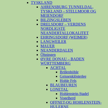
TYSKLAND
AHRENSBURG TUNNELDAL,
TYSKLAND – STELLMOOR OG
MEIENDORF
BILZINGSLEBEN
DRELSDORF – VERDENS
NORDLIGSTE
NEANDERTALLOKALITET
EHRINGSDORF (WEIMER)
LANGWEILER
MAUER
NEANDERDALEN
Öhningen
ØVRE DONAU – BADEN
WÜRTTEMBERG
ACHTAL
Brillenhöhle
Geissenklösterlee
Hohle Fels
BLAUBEUREN
LONETAL
Hohlenstein-Stadel
Vogelherd
OFFNET-OG HOHLENSTEIN-
HULERNE