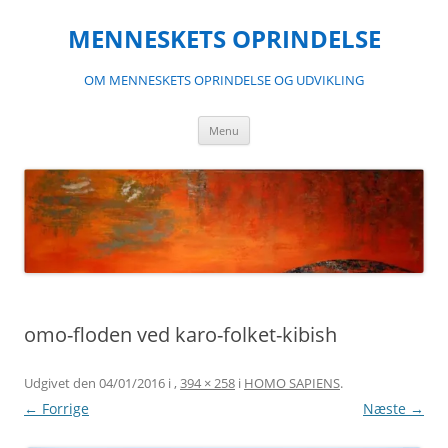
Hop
til
MENNESKETS OPRINDELSE
indhold
OM MENNESKETS OPRINDELSE OG UDVIKLING
Menu
omo-floden ved karo-folket-kibish
Udgivet den
04/01/2016
i
,
394 × 258
i
HOMO SAPIENS
.
← Forrige
Næste →