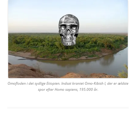
Omofloden i det sydlige Etiopien. Indsat kraniet Omo-Kibish I, der er ældste
spor efter Homo sapiens, 195.000 år.