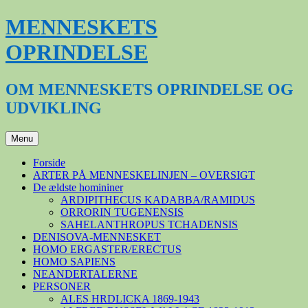
Hop
MENNESKETS
til
indhold
OPRINDELSE
OM MENNESKETS OPRINDELSE OG
UDVIKLING
Menu
Forside
ARTER PÅ MENNESKELINJEN – OVERSIGT
De ældste homininer
ARDIPITHECUS KADABBA/RAMIDUS
ORRORIN TUGENENSIS
SAHELANTHROPUS TCHADENSIS
DENISOVA-MENNESKET
HOMO ERGASTER/ERECTUS
HOMO SAPIENS
NEANDERTALERNE
PERSONER
ALES HRDLICKA 1869-1943