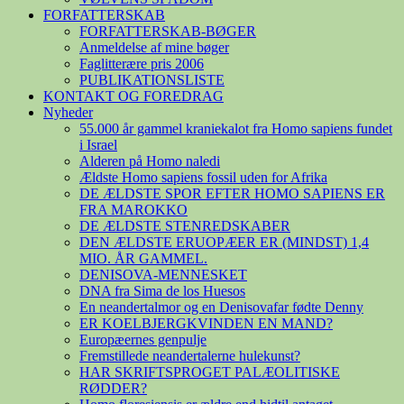
FORFATTERSKAB
FORFATTERSKAB-BØGER
Anmeldelse af mine bøger
Faglitterære pris 2006
PUBLIKATIONSLISTE
KONTAKT OG FOREDRAG
Nyheder
55.000 år gammel kraniekalot fra Homo sapiens fundet
i Israel
Alderen på Homo naledi
Ældste Homo sapiens fossil uden for Afrika
DE ÆLDSTE SPOR EFTER HOMO SAPIENS ER
FRA MAROKKO
DE ÆLDSTE STENREDSKABER
DEN ÆLDSTE ERUOPÆER ER (MINDST) 1,4
MIO. ÅR GAMMEL.
DENISOVA-MENNESKET
DNA fra Sima de los Huesos
En neandertalmor og en Denisovafar fødte Denny
ER KOELBJERGKVINDEN EN MAND?
Europæernes genpulje
Fremstillede neandertalerne hulekunst?
HAR SKRIFTSPROGET PALÆOLITISKE
RØDDER?