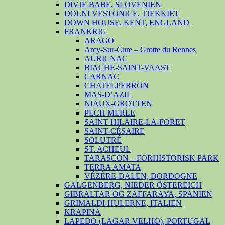
DIVJE BABE, SLOVENIEN
DOLNI VESTONICE, TJEKKIET
DOWN HOUSE, KENT, ENGLAND
FRANKRIG
ARAGO
Arcy-Sur-Cure – Grotte du Rennes
AURICNAC
BIACHE-SAINT-VAAST
CARNAC
CHATELPERRON
MAS-D’AZIL
NIAUX-GROTTEN
PECH MERLE
SAINT HILAIRE-LA-FORET
SAINT-CÉSAIRE
SOLUTRÉ
ST. ACHEUL
TARASCON – FORHISTORISK PARK
TERRA AMATA
VÉZÈRE-DALEN, DORDOGNE
GALGENBERG, NIEDER ÖSTEREICH
GIBRALTAR OG ZAFFARAYA, SPANIEN
GRIMALDI-HULERNE, ITALIEN
KRAPINA
LAPEDO (LAGAR VELHO), PORTUGAL