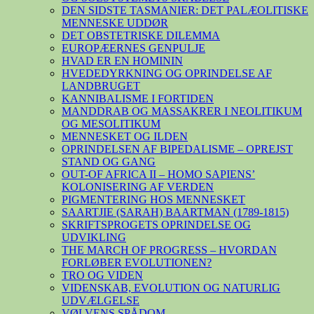
DEN SIDSTE TASMANIER: DET PALÆOLITISKE
MENNESKE UDDØR
DET OBSTETRISKE DILEMMA
EUROPÆERNES GENPULJE
HVAD ER EN HOMININ
HVEDEDYRKNING OG OPRINDELSE AF
LANDBRUGET
KANNIBALISME I FORTIDEN
MANDDRAB OG MASSAKRER I NEOLITIKUM
OG MESOLITIKUM
MENNESKET OG ILDEN
OPRINDELSEN AF BIPEDALISME – OPREJST
STAND OG GANG
OUT-OF AFRICA II – HOMO SAPIENS’
KOLONISERING AF VERDEN
PIGMENTERING HOS MENNESKET
SAARTJIE (SARAH) BAARTMAN (1789-1815)
SKRIFTSPROGETS OPRINDELSE OG
UDVIKLING
THE MARCH OF PROGRESS – HVORDAN
FORLØBER EVOLUTIONEN?
TRO OG VIDEN
VIDENSKAB, EVOLUTION OG NATURLIG
UDVÆLGELSE
VØLVENS SPÅDOM