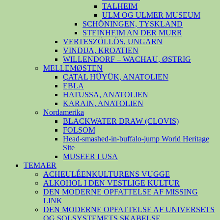
TALHEIM
ULM OG ULMER MUSEUM
SCHÖNINGEN, TYSKLAND
STEINHEIM AN DER MURR
VERTESZÖLLÖS, UNGARN
VINDIJA, KROATIEN
WILLENDORF – WACHAU, ØSTRIG
MELLEMØSTEN
ÇATAL HÜYÜK, ANATOLIEN
EBLA
HATUSSA, ANATOLIEN
KARAIN, ANATOLIEN
Nordamerika
BLACKWATER DRAW (CLOVIS)
FOLSOM
Head-smashed-in-buffalo-jump World Heritage
Site
MUSEER I USA
TEMAER
ACHEULÉENKULTURENS VUGGE
ALKOHOL I DEN VESTLIGE KULTUR
DEN MODERNE OPFATTELSE AF MISSING
LINK
DEN MODERNE OPFATTELSE AF UNIVERSETS
OG SOLSYSTEMETS SKABELSE