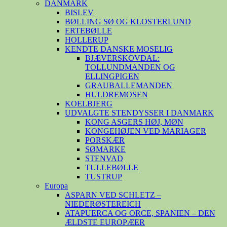
DANMARK
BISLEV
BØLLING SØ OG KLOSTERLUND
ERTEBØLLE
HOLLERUP
KENDTE DANSKE MOSELIG
BJÆVERSKOVDAL:
TOLLUNDMANDEN OG
ELLINGPIGEN
GRAUBALLEMANDEN
HULDREMOSEN
KOELBJERG
UDVALGTE STENDYSSER I DANMARK
KONG ASGERS HØJ, MØN
KONGEHØJEN VED MARIAGER
PORSKÆR
SØMARKE
STENVAD
TULLEBØLLE
TUSTRUP
Europa
ASPARN VED SCHLETZ –
NIEDERØSTEREICH
ATAPUERCA OG ORCE, SPANIEN – DEN
ÆLDSTE EUROPÆER