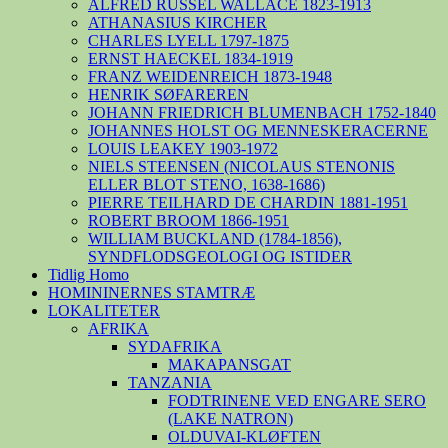
ALFRED RUSSEL WALLACE 1823-1913
ATHANASIUS KIRCHER
CHARLES LYELL 1797-1875
ERNST HAECKEL 1834-1919
FRANZ WEIDENREICH 1873-1948
HENRIK SØFAREREN
JOHANN FRIEDRICH BLUMENBACH 1752-1840
JOHANNES HOLST OG MENNESKERACERNE
LOUIS LEAKEY 1903-1972
NIELS STEENSEN (NICOLAUS STENONIS
ELLER BLOT STENO, 1638-1686)
PIERRE TEILHARD DE CHARDIN 1881-1951
ROBERT BROOM 1866-1951
WILLIAM BUCKLAND (1784-1856),
SYNDFLODSGEOLOGI OG ISTIDER
Tidlig Homo
HOMININERNES STAMTRÆ
LOKALITETER
AFRIKA
SYDAFRIKA
MAKAPANSGAT
TANZANIA
FODTRINENE VED ENGARE SERO
(LAKE NATRON)
OLDUVAI-KLØFTEN