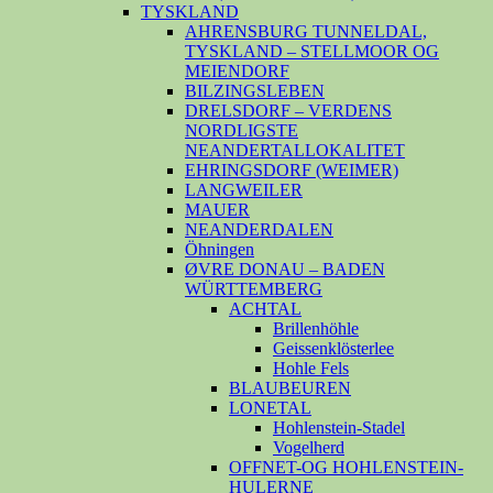
TYSKLAND
AHRENSBURG TUNNELDAL,
TYSKLAND – STELLMOOR OG
MEIENDORF
BILZINGSLEBEN
DRELSDORF – VERDENS
NORDLIGSTE
NEANDERTALLOKALITET
EHRINGSDORF (WEIMER)
LANGWEILER
MAUER
NEANDERDALEN
Öhningen
ØVRE DONAU – BADEN
WÜRTTEMBERG
ACHTAL
Brillenhöhle
Geissenklösterlee
Hohle Fels
BLAUBEUREN
LONETAL
Hohlenstein-Stadel
Vogelherd
OFFNET-OG HOHLENSTEIN-
HULERNE