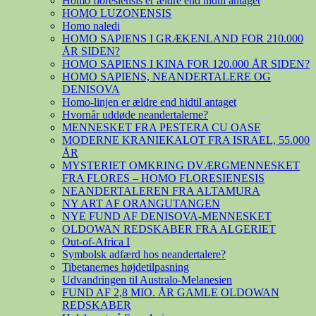
Homo floresiensis er ældre end hidtil antaget
HOMO LUZONENSIS
Homo naledi
HOMO SAPIENS I GRÆKENLAND FOR 210.000
ÅR SIDEN?
HOMO SAPIENS I KINA FOR 120.000 ÅR SIDEN?
HOMO SAPIENS, NEANDERTALERE OG
DENISOVA
Homo-linjen er ældre end hidtil antaget
Hvornår uddøde neandertalerne?
MENNESKET FRA PESTERA CU OASE
MODERNE KRANIEKALOT FRA ISRAEL, 55.000
ÅR
MYSTERIET OMKRING DVÆRGMENNESKET
FRA FLORES – HOMO FLORESIENESIS
NEANDERTALEREN FRA ALTAMURA
NY ART AF ORANGUTANGEN
NYE FUND AF DENISOVA-MENNESKET
OLDOWAN REDSKABER FRA ALGERIET
Out-of-Africa I
Symbolsk adfærd hos neandertalere?
Tibetanernes højdetilpasning
Udvandringen til Australo-Melanesien
FUND AF 2,8 MIO. ÅR GAMLE OLDOWAN
REDSKABER