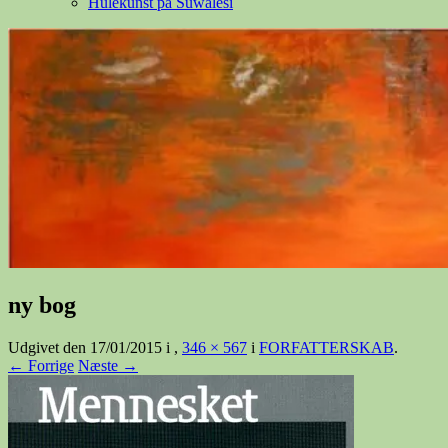
Hulekunst på Suwalesi
ny bog
Udgivet den
17/01/2015
i
,
346 × 567
i
FORFATTERSKAB
.
← Forrige
Næste →