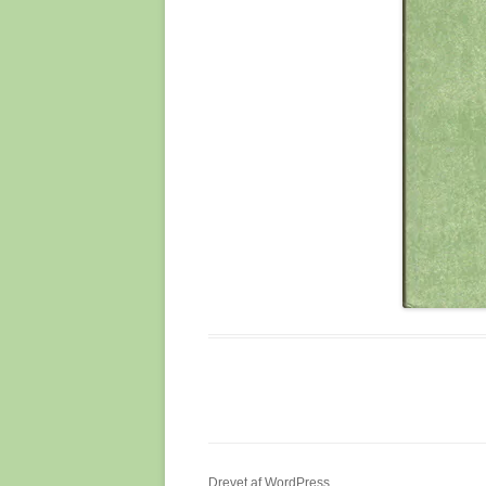
THE MARCH OF PROG
HVORDAN FORLØBER
EVOLUTIONEN?
TRO OG VIDEN
VIDENSKAB, EVOLUTI
NATURLIG UDVÆLGEL
VØLVENS SPÅDOM
Drevet af WordPress