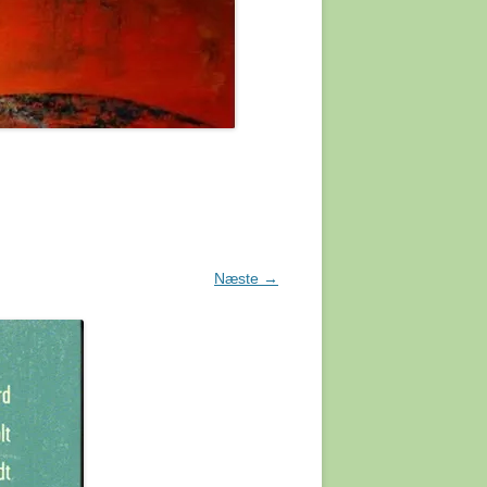
FOSSIL
R HOMO
KO
ABER
R ER
AMMEL.
Næste →
UESOS
 EN
ENNY
 EN