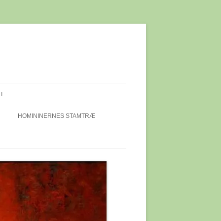
T
HOMININERNES STAMTRÆ
IEKALOT
DET I
DI