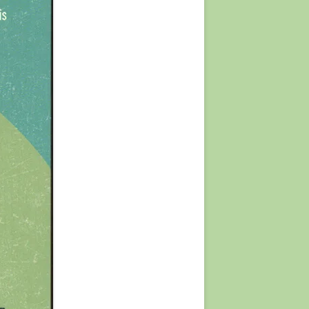
JE
KUNST?
?
R ÆLDRE
ENLAND
OR