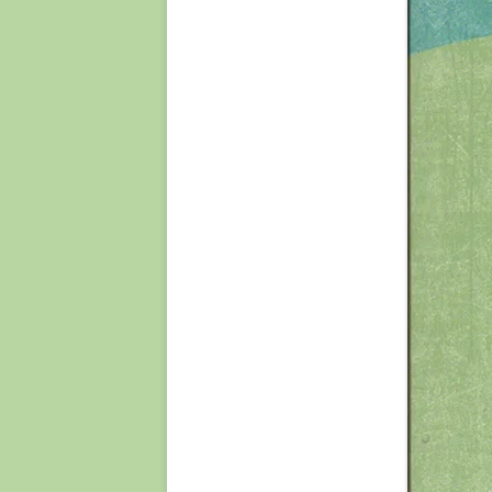
MANDDRAB OG MASSA
LAPEDO 
NEOLITIKUM OG MESO
PORTUG
MENNESKET OG ILDE
TYSKLA
OPRINDELSEN AF BIPE
VERTES
OPREJST STAND OG 
VINDIJA
OUT-OF AFRICA II – 
SAPIENS’ KOLONISERI
WILLEN
VERDEN
ØSTRIG
PIGMENTERING HOS
MENNESKET
SAARTJIE (SARAH) B
(1789-1815)
SKRIFTSPROGETS OP
OG UDVIKLING