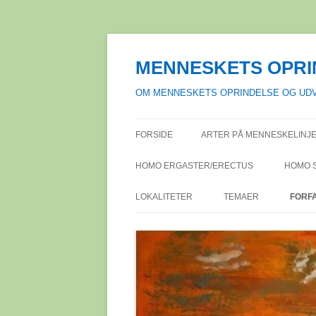
Hop
til
indhold
MENNESKETS OPRI
OM MENNESKETS OPRINDELSE OG UDV
FORSIDE
ARTER PÅ MENNESKELINJE
HOMO ERGASTER/ERECTUS
HOMO 
LOKALITETER
TEMAER
FORF
AFRIKA
ACHEULÉENKULTURE
SYDAFR
FOR
DANMARK
ALKOHOL I DEN VESTL
TANZAN
BISLEV
ANME
KULTUR
EUROPA
BØLLIN
ASPARN 
FAGL
DEN MODERNE OPFAT
NIEDER
MELLEMØSTEN
ERTEBØ
ÇATAL H
PUBL