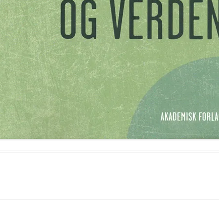
HOMO SAPIENS,
RESS –
ÖHNINGEN
NEANDERTALERE OG DE
ØVRE DONAU – BADEN
ACHTAL
HOMO-LINJEN ER ÆLDR
WÜRTTEMBERG
HIDTIL ANTAGET
BLAUBEUREN
SCHÖNINGEN, TYSKLAND
HVORNÅR UDDØDE
LONETAL
ON OG
NEANDERTALERNE?
STEINHEIM AN DER MURR
SE
OFFNET-OG HOH
MENNESKET FRA PESTER
HULERNE
OASE
TALHEIM
MODERNE KRANIEKALOT
ULM OG ULMER 
ISRAEL, 55.000 ÅR
MYSTERIET OMKRING
DVÆRGMENNESKET FRA
FLORES – HOMO FLORES
NEANDERTALEREN FRA
ALTAMURA