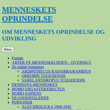
Hop
MENNESKETS
til
indhold
OPRINDELSE
OM MENNESKETS OPRINDELSE OG
UDVIKLING
Menu
Forside
ARTER PÅ MENNESKELINJEN – OVERSIGT
De ældste homininer
ARDIPITHECUS KADABBA/RAMIDUS
ORRORIN TUGENENSIS
SAHELANTHROPUS TCHADENSIS
DENISOVA-MENNESKET
HOMO ERGASTER/ERECTUS
HOMO SAPIENS
NEANDERTALERNE
PERSONER
ALES HRDLICKA 1869-1943