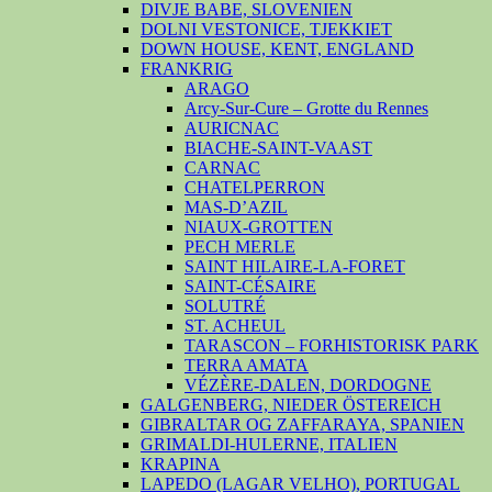
DIVJE BABE, SLOVENIEN
DOLNI VESTONICE, TJEKKIET
DOWN HOUSE, KENT, ENGLAND
FRANKRIG
ARAGO
Arcy-Sur-Cure – Grotte du Rennes
AURICNAC
BIACHE-SAINT-VAAST
CARNAC
CHATELPERRON
MAS-D’AZIL
NIAUX-GROTTEN
PECH MERLE
SAINT HILAIRE-LA-FORET
SAINT-CÉSAIRE
SOLUTRÉ
ST. ACHEUL
TARASCON – FORHISTORISK PARK
TERRA AMATA
VÉZÈRE-DALEN, DORDOGNE
GALGENBERG, NIEDER ÖSTEREICH
GIBRALTAR OG ZAFFARAYA, SPANIEN
GRIMALDI-HULERNE, ITALIEN
KRAPINA
LAPEDO (LAGAR VELHO), PORTUGAL