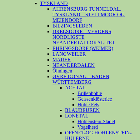
TYSKLAND
AHRENSBURG TUNNELDAL,
TYSKLAND – STELLMOOR OG
MEIENDORF
BILZINGSLEBEN
DRELSDORF – VERDENS
NORDLIGSTE
NEANDERTALLOKALITET
EHRINGSDORF (WEIMER)
LANGWEILER
MAUER
NEANDERDALEN
Öhningen
ØVRE DONAU – BADEN
WÜRTTEMBERG
ACHTAL
Brillenhöhle
Geissenklösterlee
Hohle Fels
BLAUBEUREN
LONETAL
Hohlenstein-Stadel
Vogelherd
OFFNET-OG HOHLENSTEIN-
HULERNE