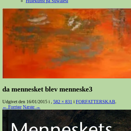
Hulekunst på Suwalesi
da mennesket blev menneske3
Udgivet den
16/01/2015
i
,
582 × 831
i
FORFATTERSKAB
.
← Forrige
Næste →