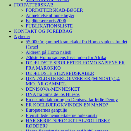
FORFATTERSKAB
FORFATTERSKAB-BØGER
Anmeldelse af mine bøger
Faglitterære pris 2006
PUBLIKATIONSLISTE
KONTAKT OG FOREDRAG
Nyheder
55.000 år gammel kraniekalot fra Homo sapiens fundet
i Israel
Alderen på Homo naledi
Ældste Homo sapiens fossil uden for Afrika
DE ÆLDSTE SPOR EFTER HOMO SAPIENS ER
FRA MAROKKO
DE ÆLDSTE STENREDSKABER
DEN ÆLDSTE ERUOPÆER ER (MINDST) 1,4
MIO. ÅR GAMMEL.
DENISOVA-MENNESKET
DNA fra Sima de los Huesos
En neandertalmor og en Denisovafar fødte Denny
ER KOELBJERGKVINDEN EN MAND?
Europæernes genpulje
Fremstillede neandertalerne hulekunst?
HAR SKRIFTSPROGET PALÆOLITISKE
RØDDER?