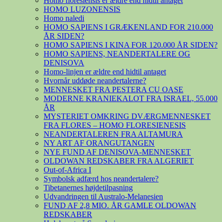
Homo floresiensis er ældre end hidtil antaget
HOMO LUZONENSIS
Homo naledi
HOMO SAPIENS I GRÆKENLAND FOR 210.000
ÅR SIDEN?
HOMO SAPIENS I KINA FOR 120.000 ÅR SIDEN?
HOMO SAPIENS, NEANDERTALERE OG
DENISOVA
Homo-linjen er ældre end hidtil antaget
Hvornår uddøde neandertalerne?
MENNESKET FRA PESTERA CU OASE
MODERNE KRANIEKALOT FRA ISRAEL, 55.000
ÅR
MYSTERIET OMKRING DVÆRGMENNESKET
FRA FLORES – HOMO FLORESIENESIS
NEANDERTALEREN FRA ALTAMURA
NY ART AF ORANGUTANGEN
NYE FUND AF DENISOVA-MENNESKET
OLDOWAN REDSKABER FRA ALGERIET
Out-of-Africa I
Symbolsk adfærd hos neandertalere?
Tibetanernes højdetilpasning
Udvandringen til Australo-Melanesien
FUND AF 2,8 MIO. ÅR GAMLE OLDOWAN
REDSKABER