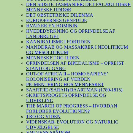
DEN SIDSTE TASMANIER: DET PALÆOLITISKE
MENNESKE UDDØR
DET OBSTETRISKE DILEMMA
EUROPÆERNES GENPULJE
HVAD ER EN HOMININ
HVEDEDYRKNING OG OPRINDELSE AF
LANDBRUGET
KANNIBALISME I FORTIDEN
MANDDRAB OG MASSAKRER I NEOLITIKUM
OG MESOLITIKUM
MENNESKET OG ILDEN
OPRINDELSEN AF BIPEDALISME – OPREJST
STAND OG GANG
OUT-OF AFRICA II – HOMO SAPIENS’
KOLONISERING AF VERDEN
PIGMENTERING HOS MENNESKET
SAARTJIE (SARAH) BAARTMAN (1789-1815)
SKRIFTSPROGETS OPRINDELSE OG
UDVIKLING
THE MARCH OF PROGRESS – HVORDAN
FORLØBER EVOLUTIONEN?
TRO OG VIDEN
VIDENSKAB, EVOLUTION OG NATURLIG
UDVÆLGELSE
VØLVENS SPÅDOM