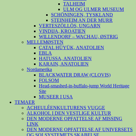
TALHEIM
ULM OG ULMER MUSEUM
SCHÖNINGEN, TYSKLAND
STEINHEIM AN DER MURR
VERTESZÖLLÖS, UNGARN
VINDIJA, KROATIEN
WILLENDORF – WACHAU, ØSTRIG
MELLEMØSTEN
ÇATAL HÜYÜK, ANATOLIEN
EBLA
HATUSSA, ANATOLIEN
KARAIN, ANATOLIEN
Nordamerika
BLACKWATER DRAW (CLOVIS)
FOLSOM
Head-smashed-in-buffalo-jump World Heritage
Site
MUSEER I USA
TEMAER
ACHEULÉENKULTURENS VUGGE
ALKOHOL I DEN VESTLIGE KULTUR
DEN MODERNE OPFATTELSE AF MISSING
LINK
DEN MODERNE OPFATTELSE AF UNIVERSETS
OG SOLSYSTEMETS SKABELSE