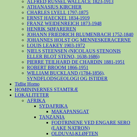
ALFRED RUSSEL WALLACE 1823-1913
ATHANASIUS KIRCHER
CHARLES LYELL 1797-1875
ERNST HAECKEL 1834-1919
FRANZ WEIDENREICH 1873-1948
HENRIK SØFAREREN
JOHANN FRIEDRICH BLUMENBACH 1752-1840
JOHANNES HOLST OG MENNESKERACERNE
LOUIS LEAKEY 1903-1972
NIELS STEENSEN (NICOLAUS STENONIS
ELLER BLOT STENO, 1638-1686)
PIERRE TEILHARD DE CHARDIN 1881-1951
ROBERT BROOM 1866-1951
WILLIAM BUCKLAND (1784-1856),
SYNDFLODSGEOLOGI OG ISTIDER
Tidlig Homo
HOMININERNES STAMTRÆ
LOKALITETER
AFRIKA
SYDAFRIKA
MAKAPANSGAT
TANZANIA
FODTRINENE VED ENGARE SERO
(LAKE NATRON)
OLDUVAI-KLØFTEN