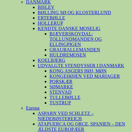
DANMARK
BISLEV
BØLLING SØ OG KLOSTERLUND
ERTEBØLLE
HOLLERUP
KENDTE DANSKE MOSELIG
BJÆVERSKOVDAL:
TOLLUNDMANDEN OG
ELLINGPIGEN
GRAUBALLEMANDEN
HULDREMOSEN
KOELBJERG
UDVALGTE STENDYSSER I DANMARK
KONG ASGERS HØJ, MØN
KONGEHØJEN VED MARIAGER
PORSKÆR
SØMARKE
STENVAD
TULLEBØLLE
TUSTRUP
Europa
ASPARN VED SCHLETZ –
NIEDERØSTEREICH
ATAPUERCA OG ORCE, SPANIEN – DEN
ÆLDSTE EUROPÆER