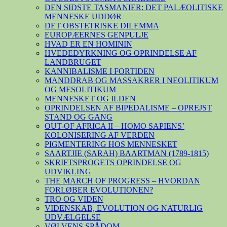
DEN SIDSTE TASMANIER: DET PALÆOLITISKE
MENNESKE UDDØR
DET OBSTETRISKE DILEMMA
EUROPÆERNES GENPULJE
HVAD ER EN HOMININ
HVEDEDYRKNING OG OPRINDELSE AF
LANDBRUGET
KANNIBALISME I FORTIDEN
MANDDRAB OG MASSAKRER I NEOLITIKUM
OG MESOLITIKUM
MENNESKET OG ILDEN
OPRINDELSEN AF BIPEDALISME – OPREJST
STAND OG GANG
OUT-OF AFRICA II – HOMO SAPIENS’
KOLONISERING AF VERDEN
PIGMENTERING HOS MENNESKET
SAARTJIE (SARAH) BAARTMAN (1789-1815)
SKRIFTSPROGETS OPRINDELSE OG
UDVIKLING
THE MARCH OF PROGRESS – HVORDAN
FORLØBER EVOLUTIONEN?
TRO OG VIDEN
VIDENSKAB, EVOLUTION OG NATURLIG
UDVÆLGELSE
VØLVENS SPÅDOM