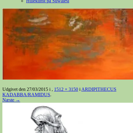
Hulekunst på Suwalesi
Udgivet den
27/03/2015
i
,
1512 × 3150
i
ARDIPITHECUS
KADABBA/RAMIDUS
.
Næste →