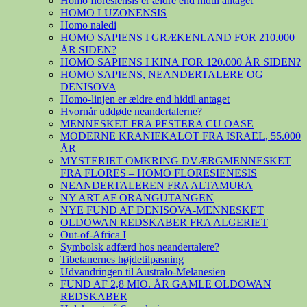
Homo floresiensis er ældre end hidtil antaget
HOMO LUZONENSIS
Homo naledi
HOMO SAPIENS I GRÆKENLAND FOR 210.000
ÅR SIDEN?
HOMO SAPIENS I KINA FOR 120.000 ÅR SIDEN?
HOMO SAPIENS, NEANDERTALERE OG
DENISOVA
Homo-linjen er ældre end hidtil antaget
Hvornår uddøde neandertalerne?
MENNESKET FRA PESTERA CU OASE
MODERNE KRANIEKALOT FRA ISRAEL, 55.000
ÅR
MYSTERIET OMKRING DVÆRGMENNESKET
FRA FLORES – HOMO FLORESIENESIS
NEANDERTALEREN FRA ALTAMURA
NY ART AF ORANGUTANGEN
NYE FUND AF DENISOVA-MENNESKET
OLDOWAN REDSKABER FRA ALGERIET
Out-of-Africa I
Symbolsk adfærd hos neandertalere?
Tibetanernes højdetilpasning
Udvandringen til Australo-Melanesien
FUND AF 2,8 MIO. ÅR GAMLE OLDOWAN
REDSKABER