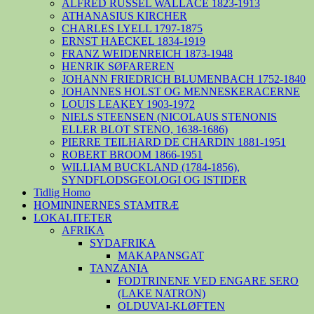
ALFRED RUSSEL WALLACE 1823-1913
ATHANASIUS KIRCHER
CHARLES LYELL 1797-1875
ERNST HAECKEL 1834-1919
FRANZ WEIDENREICH 1873-1948
HENRIK SØFAREREN
JOHANN FRIEDRICH BLUMENBACH 1752-1840
JOHANNES HOLST OG MENNESKERACERNE
LOUIS LEAKEY 1903-1972
NIELS STEENSEN (NICOLAUS STENONIS
ELLER BLOT STENO, 1638-1686)
PIERRE TEILHARD DE CHARDIN 1881-1951
ROBERT BROOM 1866-1951
WILLIAM BUCKLAND (1784-1856),
SYNDFLODSGEOLOGI OG ISTIDER
Tidlig Homo
HOMININERNES STAMTRÆ
LOKALITETER
AFRIKA
SYDAFRIKA
MAKAPANSGAT
TANZANIA
FODTRINENE VED ENGARE SERO
(LAKE NATRON)
OLDUVAI-KLØFTEN