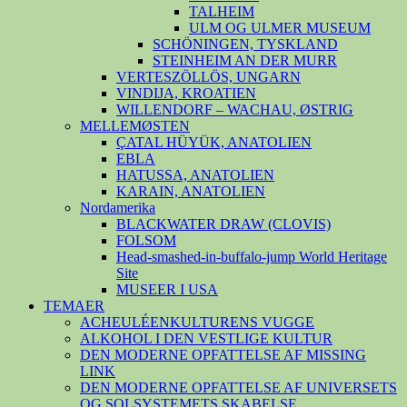
TALHEIM
ULM OG ULMER MUSEUM
SCHÖNINGEN, TYSKLAND
STEINHEIM AN DER MURR
VERTESZÖLLÖS, UNGARN
VINDIJA, KROATIEN
WILLENDORF – WACHAU, ØSTRIG
MELLEMØSTEN
ÇATAL HÜYÜK, ANATOLIEN
EBLA
HATUSSA, ANATOLIEN
KARAIN, ANATOLIEN
Nordamerika
BLACKWATER DRAW (CLOVIS)
FOLSOM
Head-smashed-in-buffalo-jump World Heritage
Site
MUSEER I USA
TEMAER
ACHEULÉENKULTURENS VUGGE
ALKOHOL I DEN VESTLIGE KULTUR
DEN MODERNE OPFATTELSE AF MISSING
LINK
DEN MODERNE OPFATTELSE AF UNIVERSETS
OG SOLSYSTEMETS SKABELSE