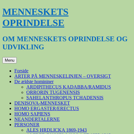
Hop
MENNESKETS
til
indhold
OPRINDELSE
OM MENNESKETS OPRINDELSE OG
UDVIKLING
Menu
Forside
ARTER PÅ MENNESKELINJEN – OVERSIGT
De ældste homininer
ARDIPITHECUS KADABBA/RAMIDUS
ORRORIN TUGENENSIS
SAHELANTHROPUS TCHADENSIS
DENISOVA-MENNESKET
HOMO ERGASTER/ERECTUS
HOMO SAPIENS
NEANDERTALERNE
PERSONER
ALES HRDLICKA 1869-1943