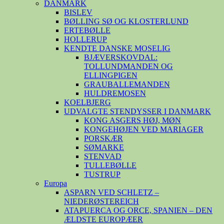
DANMARK
BISLEV
BØLLING SØ OG KLOSTERLUND
ERTEBØLLE
HOLLERUP
KENDTE DANSKE MOSELIG
BJÆVERSKOVDAL:
TOLLUNDMANDEN OG
ELLINGPIGEN
GRAUBALLEMANDEN
HULDREMOSEN
KOELBJERG
UDVALGTE STENDYSSER I DANMARK
KONG ASGERS HØJ, MØN
KONGEHØJEN VED MARIAGER
PORSKÆR
SØMARKE
STENVAD
TULLEBØLLE
TUSTRUP
Europa
ASPARN VED SCHLETZ –
NIEDERØSTEREICH
ATAPUERCA OG ORCE, SPANIEN – DEN
ÆLDSTE EUROPÆER