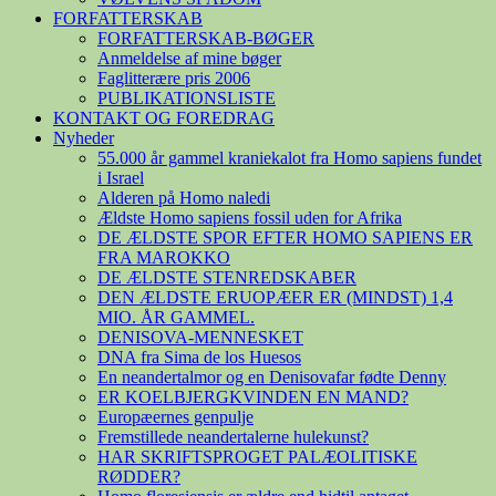
FORFATTERSKAB
FORFATTERSKAB-BØGER
Anmeldelse af mine bøger
Faglitterære pris 2006
PUBLIKATIONSLISTE
KONTAKT OG FOREDRAG
Nyheder
55.000 år gammel kraniekalot fra Homo sapiens fundet
i Israel
Alderen på Homo naledi
Ældste Homo sapiens fossil uden for Afrika
DE ÆLDSTE SPOR EFTER HOMO SAPIENS ER
FRA MAROKKO
DE ÆLDSTE STENREDSKABER
DEN ÆLDSTE ERUOPÆER ER (MINDST) 1,4
MIO. ÅR GAMMEL.
DENISOVA-MENNESKET
DNA fra Sima de los Huesos
En neandertalmor og en Denisovafar fødte Denny
ER KOELBJERGKVINDEN EN MAND?
Europæernes genpulje
Fremstillede neandertalerne hulekunst?
HAR SKRIFTSPROGET PALÆOLITISKE
RØDDER?