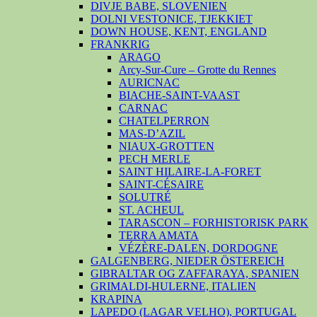
DIVJE BABE, SLOVENIEN
DOLNI VESTONICE, TJEKKIET
DOWN HOUSE, KENT, ENGLAND
FRANKRIG
ARAGO
Arcy-Sur-Cure – Grotte du Rennes
AURICNAC
BIACHE-SAINT-VAAST
CARNAC
CHATELPERRON
MAS-D’AZIL
NIAUX-GROTTEN
PECH MERLE
SAINT HILAIRE-LA-FORET
SAINT-CÉSAIRE
SOLUTRÉ
ST. ACHEUL
TARASCON – FORHISTORISK PARK
TERRA AMATA
VÉZÈRE-DALEN, DORDOGNE
GALGENBERG, NIEDER ÖSTEREICH
GIBRALTAR OG ZAFFARAYA, SPANIEN
GRIMALDI-HULERNE, ITALIEN
KRAPINA
LAPEDO (LAGAR VELHO), PORTUGAL