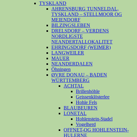
TYSKLAND
AHRENSBURG TUNNELDAL,
TYSKLAND – STELLMOOR OG
MEIENDORF
BILZINGSLEBEN
DRELSDORF – VERDENS
NORDLIGSTE
NEANDERTALLOKALITET
EHRINGSDORF (WEIMER)
LANGWEILER
MAUER
NEANDERDALEN
Öhningen
ØVRE DONAU – BADEN
WÜRTTEMBERG
ACHTAL
Brillenhöhle
Geissenklösterlee
Hohle Fels
BLAUBEUREN
LONETAL
Hohlenstein-Stadel
Vogelherd
OFFNET-OG HOHLENSTEIN-
HULERNE