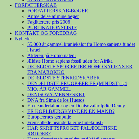
FORFATTERSKAB
FORFATTERSKAB-BØGER
Anmeldelse af mine bøger
Faglitterære pris 2006
PUBLIKATIONSLISTE
KONTAKT OG FOREDRAG
Nyheder
55.000 år gammel kraniekalot fra Homo sapiens fundet
i Israel
Alderen på Homo naledi
Ældste Homo sapiens fossil uden for Afrika
DE ÆLDSTE SPOR EFTER HOMO SAPIENS ER
FRA MAROKKO
DE ÆLDSTE STENREDSKABER
DEN ÆLDSTE ERUOPÆER ER (MINDST) 1,4
MIO. ÅR GAMMEL.
DENISOVA-MENNESKET
DNA fra Sima de los Huesos
En neandertalmor og en Denisovafar fødte Denny
ER KOELBJERGKVINDEN EN MAND?
Europæernes genpulje
Fremstillede neandertalerne hulekunst?
HAR SKRIFTSPROGET PALÆOLITISKE
RØDDER?