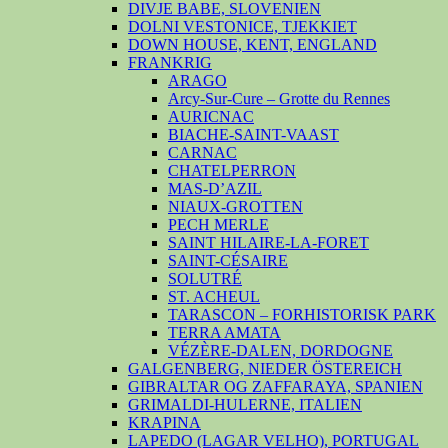
DIVJE BABE, SLOVENIEN
DOLNI VESTONICE, TJEKKIET
DOWN HOUSE, KENT, ENGLAND
FRANKRIG
ARAGO
Arcy-Sur-Cure – Grotte du Rennes
AURICNAC
BIACHE-SAINT-VAAST
CARNAC
CHATELPERRON
MAS-D’AZIL
NIAUX-GROTTEN
PECH MERLE
SAINT HILAIRE-LA-FORET
SAINT-CÉSAIRE
SOLUTRÉ
ST. ACHEUL
TARASCON – FORHISTORISK PARK
TERRA AMATA
VÉZÈRE-DALEN, DORDOGNE
GALGENBERG, NIEDER ÖSTEREICH
GIBRALTAR OG ZAFFARAYA, SPANIEN
GRIMALDI-HULERNE, ITALIEN
KRAPINA
LAPEDO (LAGAR VELHO), PORTUGAL