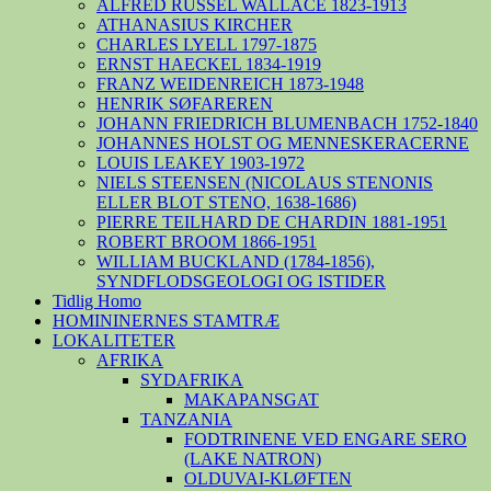
ALFRED RUSSEL WALLACE 1823-1913
ATHANASIUS KIRCHER
CHARLES LYELL 1797-1875
ERNST HAECKEL 1834-1919
FRANZ WEIDENREICH 1873-1948
HENRIK SØFAREREN
JOHANN FRIEDRICH BLUMENBACH 1752-1840
JOHANNES HOLST OG MENNESKERACERNE
LOUIS LEAKEY 1903-1972
NIELS STEENSEN (NICOLAUS STENONIS
ELLER BLOT STENO, 1638-1686)
PIERRE TEILHARD DE CHARDIN 1881-1951
ROBERT BROOM 1866-1951
WILLIAM BUCKLAND (1784-1856),
SYNDFLODSGEOLOGI OG ISTIDER
Tidlig Homo
HOMININERNES STAMTRÆ
LOKALITETER
AFRIKA
SYDAFRIKA
MAKAPANSGAT
TANZANIA
FODTRINENE VED ENGARE SERO
(LAKE NATRON)
OLDUVAI-KLØFTEN