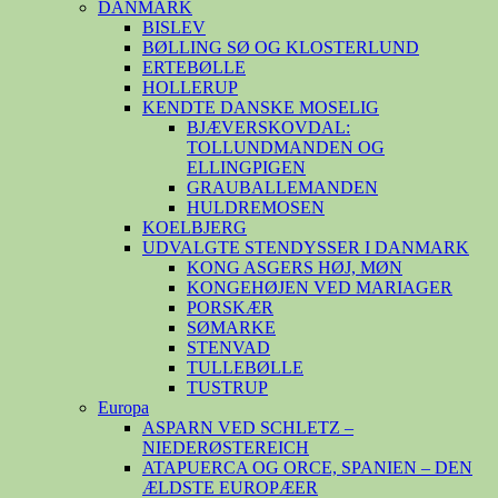
DANMARK
BISLEV
BØLLING SØ OG KLOSTERLUND
ERTEBØLLE
HOLLERUP
KENDTE DANSKE MOSELIG
BJÆVERSKOVDAL:
TOLLUNDMANDEN OG
ELLINGPIGEN
GRAUBALLEMANDEN
HULDREMOSEN
KOELBJERG
UDVALGTE STENDYSSER I DANMARK
KONG ASGERS HØJ, MØN
KONGEHØJEN VED MARIAGER
PORSKÆR
SØMARKE
STENVAD
TULLEBØLLE
TUSTRUP
Europa
ASPARN VED SCHLETZ –
NIEDERØSTEREICH
ATAPUERCA OG ORCE, SPANIEN – DEN
ÆLDSTE EUROPÆER