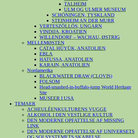
TALHEIM
ULM OG ULMER MUSEUM
SCHÖNINGEN, TYSKLAND
STEINHEIM AN DER MURR
VERTESZÖLLÖS, UNGARN
VINDIJA, KROATIEN
WILLENDORF – WACHAU, ØSTRIG
MELLEMØSTEN
ÇATAL HÜYÜK, ANATOLIEN
EBLA
HATUSSA, ANATOLIEN
KARAIN, ANATOLIEN
Nordamerika
BLACKWATER DRAW (CLOVIS)
FOLSOM
Head-smashed-in-buffalo-jump World Heritage
Site
MUSEER I USA
TEMAER
ACHEULÉENKULTURENS VUGGE
ALKOHOL I DEN VESTLIGE KULTUR
DEN MODERNE OPFATTELSE AF MISSING
LINK
DEN MODERNE OPFATTELSE AF UNIVERSETS
OG SOLSYSTEMETS SKABELSE