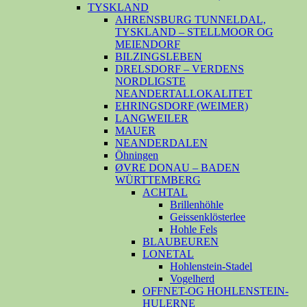
TYSKLAND
AHRENSBURG TUNNELDAL,
TYSKLAND – STELLMOOR OG
MEIENDORF
BILZINGSLEBEN
DRELSDORF – VERDENS
NORDLIGSTE
NEANDERTALLOKALITET
EHRINGSDORF (WEIMER)
LANGWEILER
MAUER
NEANDERDALEN
Öhningen
ØVRE DONAU – BADEN
WÜRTTEMBERG
ACHTAL
Brillenhöhle
Geissenklösterlee
Hohle Fels
BLAUBEUREN
LONETAL
Hohlenstein-Stadel
Vogelherd
OFFNET-OG HOHLENSTEIN-
HULERNE