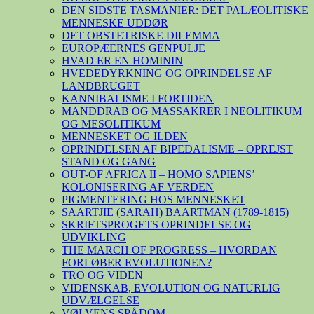
DEN SIDSTE TASMANIER: DET PALÆOLITISKE
MENNESKE UDDØR
DET OBSTETRISKE DILEMMA
EUROPÆERNES GENPULJE
HVAD ER EN HOMININ
HVEDEDYRKNING OG OPRINDELSE AF
LANDBRUGET
KANNIBALISME I FORTIDEN
MANDDRAB OG MASSAKRER I NEOLITIKUM
OG MESOLITIKUM
MENNESKET OG ILDEN
OPRINDELSEN AF BIPEDALISME – OPREJST
STAND OG GANG
OUT-OF AFRICA II – HOMO SAPIENS’
KOLONISERING AF VERDEN
PIGMENTERING HOS MENNESKET
SAARTJIE (SARAH) BAARTMAN (1789-1815)
SKRIFTSPROGETS OPRINDELSE OG
UDVIKLING
THE MARCH OF PROGRESS – HVORDAN
FORLØBER EVOLUTIONEN?
TRO OG VIDEN
VIDENSKAB, EVOLUTION OG NATURLIG
UDVÆLGELSE
VØLVENS SPÅDOM