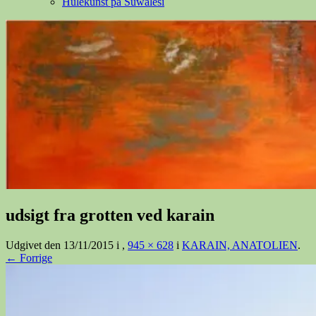
Hulekunst på Suwalesi
udsigt fra grotten ved karain
Udgivet den
13/11/2015
i
,
945 × 628
i
KARAIN, ANATOLIEN
.
← Forrige