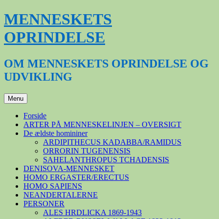
Hop
MENNESKETS
til
indhold
OPRINDELSE
OM MENNESKETS OPRINDELSE OG
UDVIKLING
Menu
Forside
ARTER PÅ MENNESKELINJEN – OVERSIGT
De ældste homininer
ARDIPITHECUS KADABBA/RAMIDUS
ORRORIN TUGENENSIS
SAHELANTHROPUS TCHADENSIS
DENISOVA-MENNESKET
HOMO ERGASTER/ERECTUS
HOMO SAPIENS
NEANDERTALERNE
PERSONER
ALES HRDLICKA 1869-1943