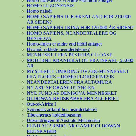
Homo floresiensis er ældre end hidtil antaget
HOMO LUZONENSIS
Homo naledi
HOMO SAPIENS I GRÆKENLAND FOR 210.000
ÅR SIDEN?
HOMO SAPIENS I KINA FOR 120.000 ÅR SIDEN?
HOMO SAPIENS, NEANDERTALERE OG
DENISOVA
Homo-linjen er ældre end hidtil antaget
Hvornår uddøde neandertalerne?
MENNESKET FRA PESTERA CU OASE
MODERNE KRANIEKALOT FRA ISRAEL, 55.000
ÅR
MYSTERIET OMKRING DVÆRGMENNESKET
FRA FLORES – HOMO FLORESIENESIS
NEANDERTALEREN FRA ALTAMURA
NY ART AF ORANGUTANGEN
NYE FUND AF DENISOVA-MENNESKET
OLDOWAN REDSKABER FRA ALGERIET
Out-of-Africa I
Symbolsk adfærd hos neandertalere?
Tibetanernes højdetilpasning
Udvandringen til Australo-Melanesien
FUND AF 2,8 MIO. ÅR GAMLE OLDOWAN
REDSKABER