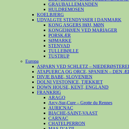
GRAUBALLEMANDEN
HULDREMOSEN
KOELBJERG
UDVALGTE STENDYSSER I DANMARK
KONG ASGERS HØJ, MØN
KONGEHØJEN VED MARIAGER
PORSKÆR
SØMARKE
STENVAD
TULLEBØLLE
TUSTRUP
Europa
ASPARN VED SCHLETZ – NIEDERØSTERE
ATAPUERCA OG ORCE, SPANIEN – DEN 
DIVJE BABE, SLOVENIEN
DOLNI VESTONICE, TJEKKIET
DOWN HOUSE, KENT, ENGLAND
FRANKRIG
ARAGO
Arcy-Sur-Cure – Grotte du Rennes
AURICNAC
BIACHE-SAINT-VAAST
CARNAC
CHATELPERRON
MAS-D’AZIL