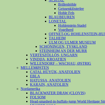
ACHTAL
Brillenhöhle
Geissenklösterlee
Hohle Fels
BLAUBEUREN
LONETAL
Hohlenstein-Stadel
Vogelherd
OFFNET-OG HOHLENSTEIN-HU
TALHEIM
ULM OG ULMER MUSEUM
SCHÖNINGEN, TYSKLAND
STEINHEIM AN DER MURR
VERTESZÖLLÖS, UNGARN
VINDIJA, KROATIEN
WILLENDORF – WACHAU, ØSTRIG
MELLEMØSTEN
ÇATAL HÜYÜK, ANATOLIEN
EBLA
HATUSSA, ANATOLIEN
KARAIN, ANATOLIEN
Nordamerika
BLACKWATER DRAW (CLOVIS)
FOLSOM
Head-smashed-in-buffalo-jump World Heritage Sit