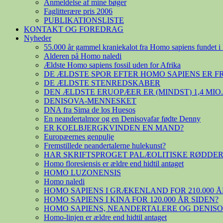
Anmeldelse af mine bøger
Faglitterære pris 2006
PUBLIKATIONSLISTE
KONTAKT OG FOREDRAG
Nyheder
55.000 år gammel kraniekalot fra Homo sapiens fundet i 
Alderen på Homo naledi
Ældste Homo sapiens fossil uden for Afrika
DE ÆLDSTE SPOR EFTER HOMO SAPIENS ER 
DE ÆLDSTE STENREDSKABER
DEN ÆLDSTE ERUOPÆER ER (MINDST) 1,4 MIO
DENISOVA-MENNESKET
DNA fra Sima de los Huesos
En neandertalmor og en Denisovafar fødte Denny
ER KOELBJERGKVINDEN EN MAND?
Europæernes genpulje
Fremstillede neandertalerne hulekunst?
HAR SKRIFTSPROGET PALÆOLITISKE RØDDER
Homo floresiensis er ældre end hidtil antaget
HOMO LUZONENSIS
Homo naledi
HOMO SAPIENS I GRÆKENLAND FOR 210.000 Å
HOMO SAPIENS I KINA FOR 120.000 ÅR SIDEN?
HOMO SAPIENS, NEANDERTALERE OG DENIS
Homo-linjen er ældre end hidtil antaget