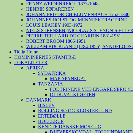
FRANZ WEIDENREICH 1873-1948
HENRIK SØFAREREN
JOHANN FRIEDRICH BLUMENBACH 1752-1840
JOHANNES HOLST OG MENNESKERACERNE
LOUIS LEAKEY 1903-1972
NIELS STEENSEN (NICOLAUS STENONIS ELLER 
PIERRE TEILHARD DE CHARDIN 1881-1951
ROBERT BROOM 1866-1951
WILLIAM BUCKLAND (1784-1856), SYNDFLODS
Tidlig Homo
HOMININERNES STAMTRÆ
LOKALITETER
AFRIKA
SYDAFRIKA
MAKAPANSGAT
TANZANIA
FODTRINENE VED ENGARE SERO (
OLDUVAI-KLØFTEN
DANMARK
BISLEV
BØLLING SØ OG KLOSTERLUND
ERTEBØLLE
HOLLERUP
KENDTE DANSKE MOSELIG
BJÆVERSKOVDAL: TOLLUNDMANDE