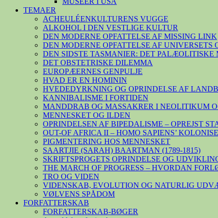
MUSEER I USA
TEMAER
ACHEULÉENKULTURENS VUGGE
ALKOHOL I DEN VESTLIGE KULTUR
DEN MODERNE OPFATTELSE AF MISSING LINK
DEN MODERNE OPFATTELSE AF UNIVERSETS 
DEN SIDSTE TASMANIER: DET PALÆOLITISK
DET OBSTETRISKE DILEMMA
EUROPÆERNES GENPULJE
HVAD ER EN HOMININ
HVEDEDYRKNING OG OPRINDELSE AF LAND
KANNIBALISME I FORTIDEN
MANDDRAB OG MASSAKRER I NEOLITIKUM O
MENNESKET OG ILDEN
OPRINDELSEN AF BIPEDALISME – OPREJST S
OUT-OF AFRICA II – HOMO SAPIENS’ KOLONI
PIGMENTERING HOS MENNESKET
SAARTJIE (SARAH) BAARTMAN (1789-1815)
SKRIFTSPROGETS OPRINDELSE OG UDVIKLIN
THE MARCH OF PROGRESS – HVORDAN FORL
TRO OG VIDEN
VIDENSKAB, EVOLUTION OG NATURLIG UDV
VØLVENS SPÅDOM
FORFATTERSKAB
FORFATTERSKAB-BØGER