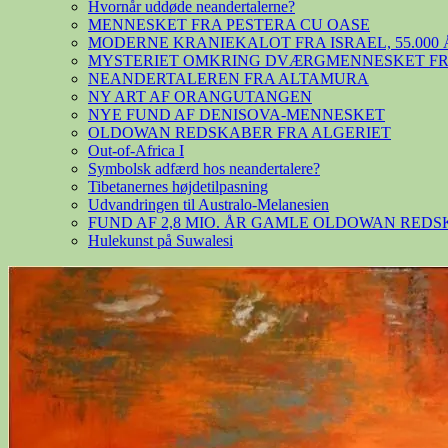
Hvornår uddøde neandertalerne?
MENNESKET FRA PESTERA CU OASE
MODERNE KRANIEKALOT FRA ISRAEL, 55.000 
MYSTERIET OMKRING DVÆRGMENNESKET FRA
NEANDERTALEREN FRA ALTAMURA
NY ART AF ORANGUTANGEN
NYE FUND AF DENISOVA-MENNESKET
OLDOWAN REDSKABER FRA ALGERIET
Out-of-Africa I
Symbolsk adfærd hos neandertalere?
Tibetanernes højdetilpasning
Udvandringen til Australo-Melanesien
FUND AF 2,8 MIO. ÅR GAMLE OLDOWAN RED
Hulekunst på Suwalesi