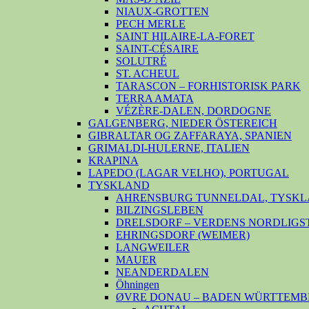
NIAUX-GROTTEN
PECH MERLE
SAINT HILAIRE-LA-FORET
SAINT-CÉSAIRE
SOLUTRÉ
ST. ACHEUL
TARASCON – FORHISTORISK PARK
TERRA AMATA
VÉZÈRE-DALEN, DORDOGNE
GALGENBERG, NIEDER ÖSTEREICH
GIBRALTAR OG ZAFFARAYA, SPANIEN
GRIMALDI-HULERNE, ITALIEN
KRAPINA
LAPEDO (LAGAR VELHO), PORTUGAL
TYSKLAND
AHRENSBURG TUNNELDAL, TYSKL
BILZINGSLEBEN
DRELSDORF – VERDENS NORDLIGS
EHRINGSDORF (WEIMER)
LANGWEILER
MAUER
NEANDERDALEN
Öhningen
ØVRE DONAU – BADEN WÜRTTEMB