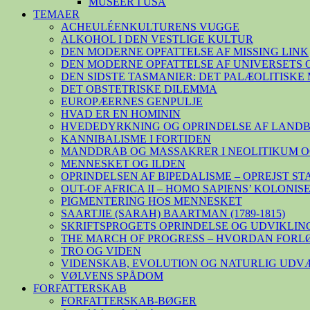
MUSEER I USA
TEMAER
ACHEULÉENKULTURENS VUGGE
ALKOHOL I DEN VESTLIGE KULTUR
DEN MODERNE OPFATTELSE AF MISSING LINK
DEN MODERNE OPFATTELSE AF UNIVERSETS 
DEN SIDSTE TASMANIER: DET PALÆOLITISK
DET OBSTETRISKE DILEMMA
EUROPÆERNES GENPULJE
HVAD ER EN HOMININ
HVEDEDYRKNING OG OPRINDELSE AF LAND
KANNIBALISME I FORTIDEN
MANDDRAB OG MASSAKRER I NEOLITIKUM O
MENNESKET OG ILDEN
OPRINDELSEN AF BIPEDALISME – OPREJST S
OUT-OF AFRICA II – HOMO SAPIENS’ KOLONI
PIGMENTERING HOS MENNESKET
SAARTJIE (SARAH) BAARTMAN (1789-1815)
SKRIFTSPROGETS OPRINDELSE OG UDVIKLIN
THE MARCH OF PROGRESS – HVORDAN FORL
TRO OG VIDEN
VIDENSKAB, EVOLUTION OG NATURLIG UDV
VØLVENS SPÅDOM
FORFATTERSKAB
FORFATTERSKAB-BØGER