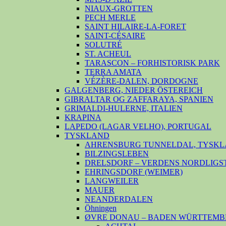
NIAUX-GROTTEN
PECH MERLE
SAINT HILAIRE-LA-FORET
SAINT-CÉSAIRE
SOLUTRÉ
ST. ACHEUL
TARASCON – FORHISTORISK PARK
TERRA AMATA
VÉZÈRE-DALEN, DORDOGNE
GALGENBERG, NIEDER ÖSTEREICH
GIBRALTAR OG ZAFFARAYA, SPANIEN
GRIMALDI-HULERNE, ITALIEN
KRAPINA
LAPEDO (LAGAR VELHO), PORTUGAL
TYSKLAND
AHRENSBURG TUNNELDAL, TYSKL
BILZINGSLEBEN
DRELSDORF – VERDENS NORDLIGS
EHRINGSDORF (WEIMER)
LANGWEILER
MAUER
NEANDERDALEN
Öhningen
ØVRE DONAU – BADEN WÜRTTEMB