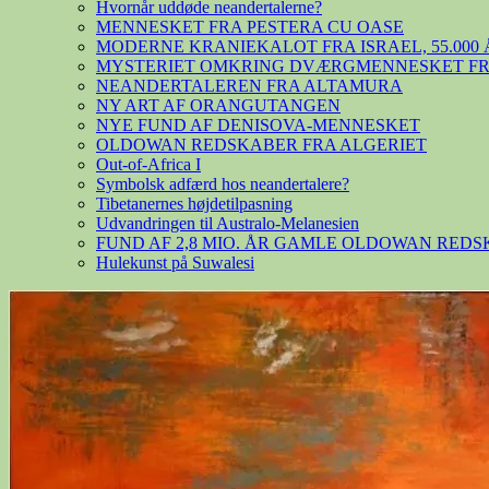
Hvornår uddøde neandertalerne?
MENNESKET FRA PESTERA CU OASE
MODERNE KRANIEKALOT FRA ISRAEL, 55.000 
MYSTERIET OMKRING DVÆRGMENNESKET FRA
NEANDERTALEREN FRA ALTAMURA
NY ART AF ORANGUTANGEN
NYE FUND AF DENISOVA-MENNESKET
OLDOWAN REDSKABER FRA ALGERIET
Out-of-Africa I
Symbolsk adfærd hos neandertalere?
Tibetanernes højdetilpasning
Udvandringen til Australo-Melanesien
FUND AF 2,8 MIO. ÅR GAMLE OLDOWAN RED
Hulekunst på Suwalesi