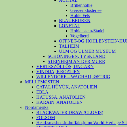
ACHTAL
Brillenhöhle
Geissenklösterlee
Hohle Fels
BLAUBEUREN
LONETAL
Hohlenstein-Stadel
Vogelherd
OFFNET-OG HOHLENSTEIN-HU
TALHEIM
ULM OG ULMER MUSEUM
SCHÖNINGEN, TYSKLAND
STEINHEIM AN DER MURR
VERTESZÖLLÖS, UNGARN
VINDIJA, KROATIEN
WILLENDORF – WACHAU, ØSTRIG
MELLEMØSTEN
ÇATAL HÜYÜK, ANATOLIEN
EBLA
HATUSSA, ANATOLIEN
KARAIN, ANATOLIEN
Nordamerika
BLACKWATER DRAW (CLOVIS)
FOLSOM
Head-smashed-in-buffalo-jump World Heritage Sit