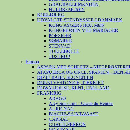
GRAUBALLEMANDEN
HULDREMOSEN
KOELBJERG
UDVALGTE STENDYSSER I DANMARK
KONG ASGERS HØJ, MØN
KONGEHØJEN VED MARIAGER
PORSKÆR
SØMARKE
STENVAD
TULLEBØLLE
TUSTRUP
Europa
ASPARN VED SCHLETZ – NIEDERØSTERE
ATAPUERCA OG ORCE, SPANIEN – DEN 
DIVJE BABE, SLOVENIEN
DOLNI VESTONICE, TJEKKIET
DOWN HOUSE, KENT, ENGLAND
FRANKRIG
ARAGO
Arcy-Sur-Cure – Grotte du Rennes
AURICNAC
BIACHE-SAINT-VAAST
CARNAC
CHATELPERRON
MAS-D’AZIL