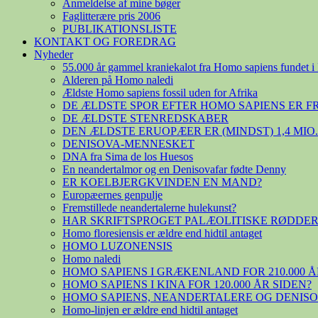
Anmeldelse af mine bøger
Faglitterære pris 2006
PUBLIKATIONSLISTE
KONTAKT OG FOREDRAG
Nyheder
55.000 år gammel kraniekalot fra Homo sapiens fundet i 
Alderen på Homo naledi
Ældste Homo sapiens fossil uden for Afrika
DE ÆLDSTE SPOR EFTER HOMO SAPIENS ER 
DE ÆLDSTE STENREDSKABER
DEN ÆLDSTE ERUOPÆER ER (MINDST) 1,4 MIO
DENISOVA-MENNESKET
DNA fra Sima de los Huesos
En neandertalmor og en Denisovafar fødte Denny
ER KOELBJERGKVINDEN EN MAND?
Europæernes genpulje
Fremstillede neandertalerne hulekunst?
HAR SKRIFTSPROGET PALÆOLITISKE RØDDER
Homo floresiensis er ældre end hidtil antaget
HOMO LUZONENSIS
Homo naledi
HOMO SAPIENS I GRÆKENLAND FOR 210.000 Å
HOMO SAPIENS I KINA FOR 120.000 ÅR SIDEN?
HOMO SAPIENS, NEANDERTALERE OG DENIS
Homo-linjen er ældre end hidtil antaget