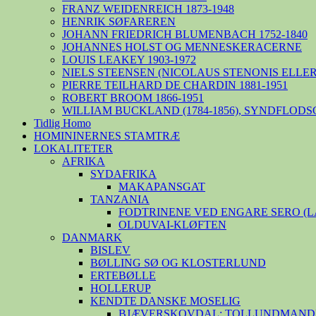
FRANZ WEIDENREICH 1873-1948
HENRIK SØFAREREN
JOHANN FRIEDRICH BLUMENBACH 1752-1840
JOHANNES HOLST OG MENNESKERACERNE
LOUIS LEAKEY 1903-1972
NIELS STEENSEN (NICOLAUS STENONIS ELLER 
PIERRE TEILHARD DE CHARDIN 1881-1951
ROBERT BROOM 1866-1951
WILLIAM BUCKLAND (1784-1856), SYNDFLODS
Tidlig Homo
HOMININERNES STAMTRÆ
LOKALITETER
AFRIKA
SYDAFRIKA
MAKAPANSGAT
TANZANIA
FODTRINENE VED ENGARE SERO (
OLDUVAI-KLØFTEN
DANMARK
BISLEV
BØLLING SØ OG KLOSTERLUND
ERTEBØLLE
HOLLERUP
KENDTE DANSKE MOSELIG
BJÆVERSKOVDAL: TOLLUNDMANDE