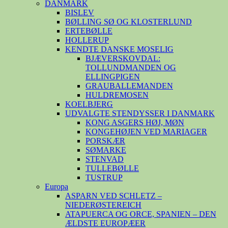
DANMARK
BISLEV
BØLLING SØ OG KLOSTERLUND
ERTEBØLLE
HOLLERUP
KENDTE DANSKE MOSELIG
BJÆVERSKOVDAL:
TOLLUNDMANDEN OG
ELLINGPIGEN
GRAUBALLEMANDEN
HULDREMOSEN
KOELBJERG
UDVALGTE STENDYSSER I DANMARK
KONG ASGERS HØJ, MØN
KONGEHØJEN VED MARIAGER
PORSKÆR
SØMARKE
STENVAD
TULLEBØLLE
TUSTRUP
Europa
ASPARN VED SCHLETZ –
NIEDERØSTEREICH
ATAPUERCA OG ORCE, SPANIEN – DEN
ÆLDSTE EUROPÆER