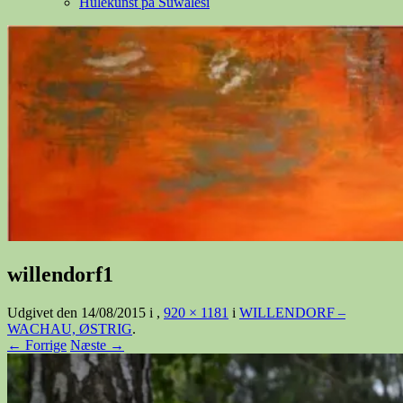
Hulekunst på Suwalesi
willendorf1
Udgivet den
14/08/2015
i
,
920 × 1181
i
WILLENDORF –
WACHAU, ØSTRIG
.
← Forrige
Næste →