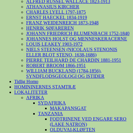
ALFRED RUSSEL WALLACE 1823-1913
ATHANASIUS KIRCHER
CHARLES LYELL 1797-1875
ERNST HAECKEL 1834-1919
FRANZ WEIDENREICH 1873-1948
HENRIK SØFAREREN
JOHANN FRIEDRICH BLUMENBACH 1752-1840
JOHANNES HOLST OG MENNESKERACERNE
LOUIS LEAKEY 1903-1972
NIELS STEENSEN (NICOLAUS STENONIS
ELLER BLOT STENO, 1638-1686)
PIERRE TEILHARD DE CHARDIN 1881-1951
ROBERT BROOM 1866-1951
WILLIAM BUCKLAND (1784-1856),
SYNDFLODSGEOLOGI OG ISTIDER
Tidlig Homo
HOMININERNES STAMTRÆ
LOKALITETER
AFRIKA
SYDAFRIKA
MAKAPANSGAT
TANZANIA
FODTRINENE VED ENGARE SERO
(LAKE NATRON)
OLDUVAI-KLØFTEN