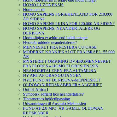
Homo floresiensis er ældre end hidtil antaget
HOMO LUZONENSIS
Homo naledi
HOMO SAPIENS I GRÆKENLAND FOR 210.000
ÅR SIDEN?
HOMO SAPIENS I KINA FOR 120.000 ÅR SIDEN?
HOMO SAPIENS, NEANDERTALERE OG
DENISOVA
Homo-linjen er ældre end hidtil antaget
Hvornår uddøde neandertalerne?
MENNESKET FRA PESTERA CU OASE
MODERNE KRANIEKALOT FRA ISRAEL, 55.000
ÅR
MYSTERIET OMKRING DVÆRGMENNESKET
FRA FLORES – HOMO FLORESIENESIS
NEANDERTALEREN FRA ALTAMURA
NY ART AF ORANGUTANGEN
NYE FUND AF DENISOVA-MENNESKET
OLDOWAN REDSKABER FRA ALGERIET
Out-of-Africa I
Symbolsk adfærd hos neandertalere?
Tibetanernes højdetilpasning
Udvandringen til Australo-Melanesien
FUND AF 2,8 MIO. ÅR GAMLE OLDOWAN
REDSKABER