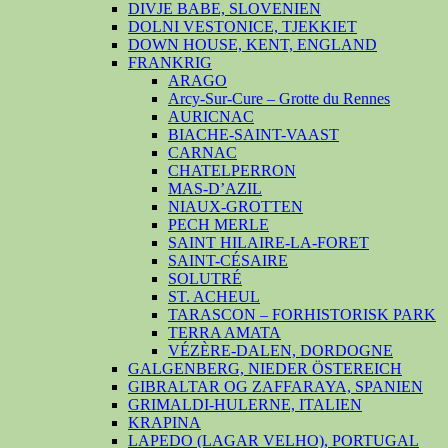
DIVJE BABE, SLOVENIEN
DOLNI VESTONICE, TJEKKIET
DOWN HOUSE, KENT, ENGLAND
FRANKRIG
ARAGO
Arcy-Sur-Cure – Grotte du Rennes
AURICNAC
BIACHE-SAINT-VAAST
CARNAC
CHATELPERRON
MAS-D’AZIL
NIAUX-GROTTEN
PECH MERLE
SAINT HILAIRE-LA-FORET
SAINT-CÉSAIRE
SOLUTRÉ
ST. ACHEUL
TARASCON – FORHISTORISK PARK
TERRA AMATA
VÉZÈRE-DALEN, DORDOGNE
GALGENBERG, NIEDER ÖSTEREICH
GIBRALTAR OG ZAFFARAYA, SPANIEN
GRIMALDI-HULERNE, ITALIEN
KRAPINA
LAPEDO (LAGAR VELHO), PORTUGAL