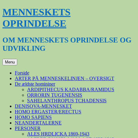
Hop
MENNESKETS
til
indhold
OPRINDELSE
OM MENNESKETS OPRINDELSE OG
UDVIKLING
Menu
Forside
ARTER PÅ MENNESKELINJEN – OVERSIGT
De ældste homininer
ARDIPITHECUS KADABBA/RAMIDUS
ORRORIN TUGENENSIS
SAHELANTHROPUS TCHADENSIS
DENISOVA-MENNESKET
HOMO ERGASTER/ERECTUS
HOMO SAPIENS
NEANDERTALERNE
PERSONER
ALES HRDLICKA 1869-1943