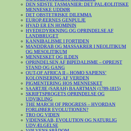
DEN SIDSTE TASMANIER: DET PALÆOLITISKE
MENNESKE UDDØR
DET OBSTETRISKE DILEMMA
EUROPÆERNES GENPULJE
HVAD ER EN HOMININ
HVEDEDYRKNING OG OPRINDELSE AF
LANDBRUGET
KANNIBALISME I FORTIDEN
MANDDRAB OG MASSAKRER I NEOLITIKUM
OG MESOLITIKUM
MENNESKET OG ILDEN
OPRINDELSEN AF BIPEDALISME – OPREJST
STAND OG GANG
OUT-OF AFRICA II – HOMO SAPIENS’
KOLONISERING AF VERDEN
PIGMENTERING HOS MENNESKET
SAARTJIE (SARAH) BAARTMAN (1789-1815)
SKRIFTSPROGETS OPRINDELSE OG
UDVIKLING
THE MARCH OF PROGRESS – HVORDAN
FORLØBER EVOLUTIONEN?
TRO OG VIDEN
VIDENSKAB, EVOLUTION OG NATURLIG
UDVÆLGELSE
VØLVENS SPÅDOM