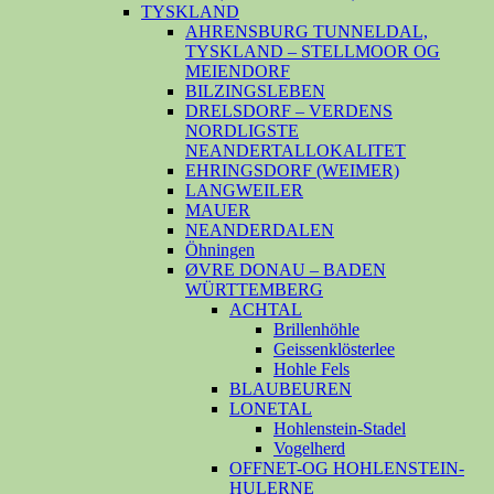
TYSKLAND
AHRENSBURG TUNNELDAL,
TYSKLAND – STELLMOOR OG
MEIENDORF
BILZINGSLEBEN
DRELSDORF – VERDENS
NORDLIGSTE
NEANDERTALLOKALITET
EHRINGSDORF (WEIMER)
LANGWEILER
MAUER
NEANDERDALEN
Öhningen
ØVRE DONAU – BADEN
WÜRTTEMBERG
ACHTAL
Brillenhöhle
Geissenklösterlee
Hohle Fels
BLAUBEUREN
LONETAL
Hohlenstein-Stadel
Vogelherd
OFFNET-OG HOHLENSTEIN-
HULERNE