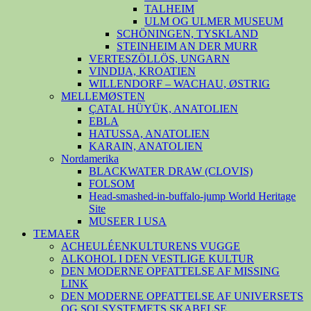
TALHEIM
ULM OG ULMER MUSEUM
SCHÖNINGEN, TYSKLAND
STEINHEIM AN DER MURR
VERTESZÖLLÖS, UNGARN
VINDIJA, KROATIEN
WILLENDORF – WACHAU, ØSTRIG
MELLEMØSTEN
ÇATAL HÜYÜK, ANATOLIEN
EBLA
HATUSSA, ANATOLIEN
KARAIN, ANATOLIEN
Nordamerika
BLACKWATER DRAW (CLOVIS)
FOLSOM
Head-smashed-in-buffalo-jump World Heritage
Site
MUSEER I USA
TEMAER
ACHEULÉENKULTURENS VUGGE
ALKOHOL I DEN VESTLIGE KULTUR
DEN MODERNE OPFATTELSE AF MISSING
LINK
DEN MODERNE OPFATTELSE AF UNIVERSETS
OG SOLSYSTEMETS SKABELSE