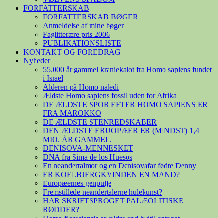
FORFATTERSKAB
FORFATTERSKAB-BØGER
Anmeldelse af mine bøger
Faglitterære pris 2006
PUBLIKATIONSLISTE
KONTAKT OG FOREDRAG
Nyheder
55.000 år gammel kraniekalot fra Homo sapiens fundet
i Israel
Alderen på Homo naledi
Ældste Homo sapiens fossil uden for Afrika
DE ÆLDSTE SPOR EFTER HOMO SAPIENS ER
FRA MAROKKO
DE ÆLDSTE STENREDSKABER
DEN ÆLDSTE ERUOPÆER ER (MINDST) 1,4
MIO. ÅR GAMMEL.
DENISOVA-MENNESKET
DNA fra Sima de los Huesos
En neandertalmor og en Denisovafar fødte Denny
ER KOELBJERGKVINDEN EN MAND?
Europæernes genpulje
Fremstillede neandertalerne hulekunst?
HAR SKRIFTSPROGET PALÆOLITISKE
RØDDER?