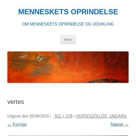
Hop
til
MENNESKETS OPRINDELSE
indhold
OM MENNESKETS OPRINDELSE OG UDVIKLING
Menu
vertes
Udgivet den
25/08/2015
i
,
551 × 278
i
VERTESZÖLLÖS, UNGARN
.
← Forrige
Næste →