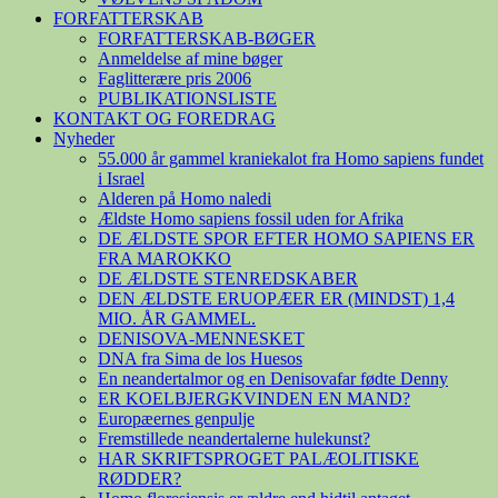
FORFATTERSKAB
FORFATTERSKAB-BØGER
Anmeldelse af mine bøger
Faglitterære pris 2006
PUBLIKATIONSLISTE
KONTAKT OG FOREDRAG
Nyheder
55.000 år gammel kraniekalot fra Homo sapiens fundet
i Israel
Alderen på Homo naledi
Ældste Homo sapiens fossil uden for Afrika
DE ÆLDSTE SPOR EFTER HOMO SAPIENS ER
FRA MAROKKO
DE ÆLDSTE STENREDSKABER
DEN ÆLDSTE ERUOPÆER ER (MINDST) 1,4
MIO. ÅR GAMMEL.
DENISOVA-MENNESKET
DNA fra Sima de los Huesos
En neandertalmor og en Denisovafar fødte Denny
ER KOELBJERGKVINDEN EN MAND?
Europæernes genpulje
Fremstillede neandertalerne hulekunst?
HAR SKRIFTSPROGET PALÆOLITISKE
RØDDER?