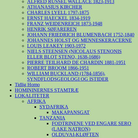
ALFRED RUSSEL WALLACE 1823-1913
ATHANASIUS KIRCHER
CHARLES LYELL 1797-1875
ERNST HAECKEL 1834-1919
FRANZ WEIDENREICH 1873-1948
HENRIK SØFAREREN
JOHANN FRIEDRICH BLUMENBACH 1752-1840
JOHANNES HOLST OG MENNESKERACERNE
LOUIS LEAKEY 1903-1972
NIELS STEENSEN (NICOLAUS STENONIS
ELLER BLOT STENO, 1638-1686)
PIERRE TEILHARD DE CHARDIN 1881-1951
ROBERT BROOM 1866-1951
WILLIAM BUCKLAND (1784-1856),
SYNDFLODSGEOLOGI OG ISTIDER
Tidlig Homo
HOMININERNES STAMTRÆ
LOKALITETER
AFRIKA
SYDAFRIKA
MAKAPANSGAT
TANZANIA
FODTRINENE VED ENGARE SERO
(LAKE NATRON)
OLDUVAI-KLØFTEN