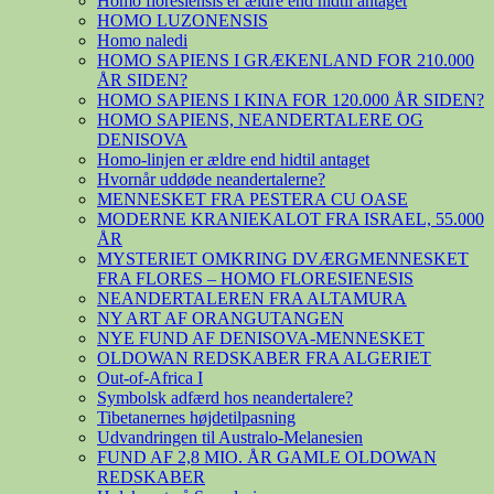
Homo floresiensis er ældre end hidtil antaget
HOMO LUZONENSIS
Homo naledi
HOMO SAPIENS I GRÆKENLAND FOR 210.000
ÅR SIDEN?
HOMO SAPIENS I KINA FOR 120.000 ÅR SIDEN?
HOMO SAPIENS, NEANDERTALERE OG
DENISOVA
Homo-linjen er ældre end hidtil antaget
Hvornår uddøde neandertalerne?
MENNESKET FRA PESTERA CU OASE
MODERNE KRANIEKALOT FRA ISRAEL, 55.000
ÅR
MYSTERIET OMKRING DVÆRGMENNESKET
FRA FLORES – HOMO FLORESIENESIS
NEANDERTALEREN FRA ALTAMURA
NY ART AF ORANGUTANGEN
NYE FUND AF DENISOVA-MENNESKET
OLDOWAN REDSKABER FRA ALGERIET
Out-of-Africa I
Symbolsk adfærd hos neandertalere?
Tibetanernes højdetilpasning
Udvandringen til Australo-Melanesien
FUND AF 2,8 MIO. ÅR GAMLE OLDOWAN
REDSKABER