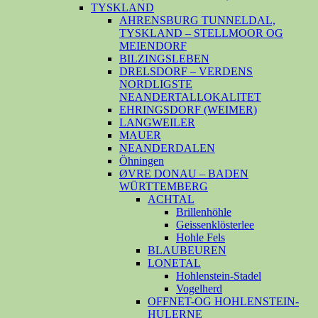
TYSKLAND
AHRENSBURG TUNNELDAL,
TYSKLAND – STELLMOOR OG
MEIENDORF
BILZINGSLEBEN
DRELSDORF – VERDENS
NORDLIGSTE
NEANDERTALLOKALITET
EHRINGSDORF (WEIMER)
LANGWEILER
MAUER
NEANDERDALEN
Öhningen
ØVRE DONAU – BADEN
WÜRTTEMBERG
ACHTAL
Brillenhöhle
Geissenklösterlee
Hohle Fels
BLAUBEUREN
LONETAL
Hohlenstein-Stadel
Vogelherd
OFFNET-OG HOHLENSTEIN-
HULERNE