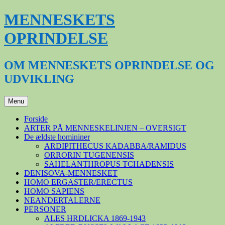
Hop
MENNESKETS
til
indhold
OPRINDELSE
OM MENNESKETS OPRINDELSE OG
UDVIKLING
Menu
Forside
ARTER PÅ MENNESKELINJEN – OVERSIGT
De ældste homininer
ARDIPITHECUS KADABBA/RAMIDUS
ORRORIN TUGENENSIS
SAHELANTHROPUS TCHADENSIS
DENISOVA-MENNESKET
HOMO ERGASTER/ERECTUS
HOMO SAPIENS
NEANDERTALERNE
PERSONER
ALES HRDLICKA 1869-1943