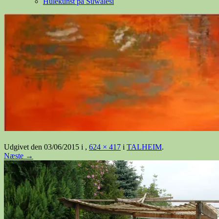
Hulekunst på Suwalesi
Udgivet den
03/06/2015
i
,
624 × 417
i
TALHEIM
.
Næste →