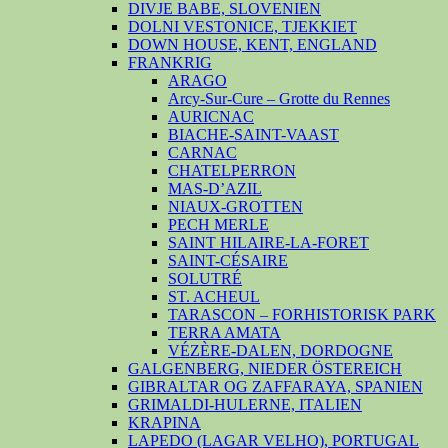
DIVJE BABE, SLOVENIEN
DOLNI VESTONICE, TJEKKIET
DOWN HOUSE, KENT, ENGLAND
FRANKRIG
ARAGO
Arcy-Sur-Cure – Grotte du Rennes
AURICNAC
BIACHE-SAINT-VAAST
CARNAC
CHATELPERRON
MAS-D’AZIL
NIAUX-GROTTEN
PECH MERLE
SAINT HILAIRE-LA-FORET
SAINT-CÉSAIRE
SOLUTRÉ
ST. ACHEUL
TARASCON – FORHISTORISK PARK
TERRA AMATA
VÉZÈRE-DALEN, DORDOGNE
GALGENBERG, NIEDER ÖSTEREICH
GIBRALTAR OG ZAFFARAYA, SPANIEN
GRIMALDI-HULERNE, ITALIEN
KRAPINA
LAPEDO (LAGAR VELHO), PORTUGAL