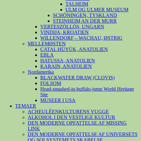
TALHEIM
ULM OG ULMER MUSEUM
SCHÖNINGEN, TYSKLAND
STEINHEIM AN DER MURR
VERTESZÖLLÖS, UNGARN
VINDIJA, KROATIEN
WILLENDORF – WACHAU, ØSTRIG
MELLEMØSTEN
ÇATAL HÜYÜK, ANATOLIEN
EBLA
HATUSSA, ANATOLIEN
KARAIN, ANATOLIEN
Nordamerika
BLACKWATER DRAW (CLOVIS)
FOLSOM
Head-smashed-in-buffalo-jump World Heritage
Site
MUSEER I USA
TEMAER
ACHEULÉENKULTURENS VUGGE
ALKOHOL I DEN VESTLIGE KULTUR
DEN MODERNE OPFATTELSE AF MISSING
LINK
DEN MODERNE OPFATTELSE AF UNIVERSETS
OG SOLSYSTEMETS SKABELSE