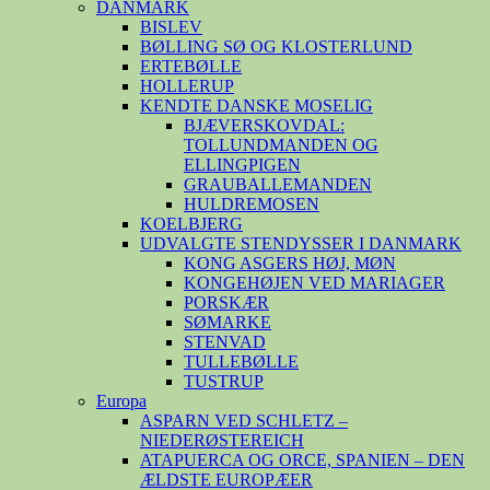
DANMARK
BISLEV
BØLLING SØ OG KLOSTERLUND
ERTEBØLLE
HOLLERUP
KENDTE DANSKE MOSELIG
BJÆVERSKOVDAL:
TOLLUNDMANDEN OG
ELLINGPIGEN
GRAUBALLEMANDEN
HULDREMOSEN
KOELBJERG
UDVALGTE STENDYSSER I DANMARK
KONG ASGERS HØJ, MØN
KONGEHØJEN VED MARIAGER
PORSKÆR
SØMARKE
STENVAD
TULLEBØLLE
TUSTRUP
Europa
ASPARN VED SCHLETZ –
NIEDERØSTEREICH
ATAPUERCA OG ORCE, SPANIEN – DEN
ÆLDSTE EUROPÆER