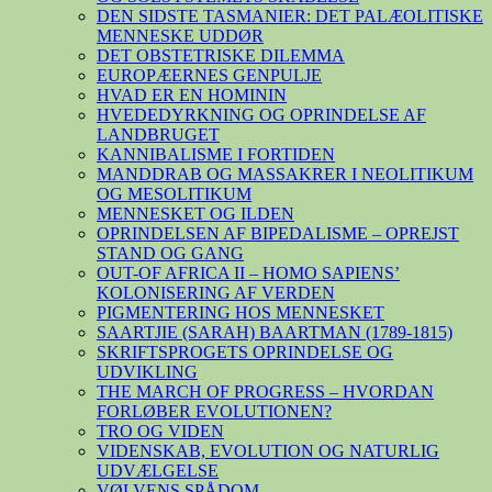
DEN SIDSTE TASMANIER: DET PALÆOLITISKE
MENNESKE UDDØR
DET OBSTETRISKE DILEMMA
EUROPÆERNES GENPULJE
HVAD ER EN HOMININ
HVEDEDYRKNING OG OPRINDELSE AF
LANDBRUGET
KANNIBALISME I FORTIDEN
MANDDRAB OG MASSAKRER I NEOLITIKUM
OG MESOLITIKUM
MENNESKET OG ILDEN
OPRINDELSEN AF BIPEDALISME – OPREJST
STAND OG GANG
OUT-OF AFRICA II – HOMO SAPIENS’
KOLONISERING AF VERDEN
PIGMENTERING HOS MENNESKET
SAARTJIE (SARAH) BAARTMAN (1789-1815)
SKRIFTSPROGETS OPRINDELSE OG
UDVIKLING
THE MARCH OF PROGRESS – HVORDAN
FORLØBER EVOLUTIONEN?
TRO OG VIDEN
VIDENSKAB, EVOLUTION OG NATURLIG
UDVÆLGELSE
VØLVENS SPÅDOM