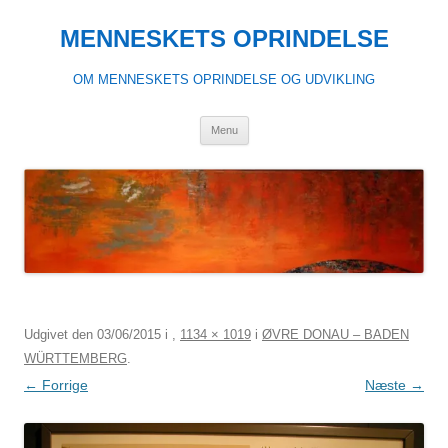
Hop
til
MENNESKETS OPRINDELSE
indhold
OM MENNESKETS OPRINDELSE OG UDVIKLING
Menu
Udgivet den
03/06/2015
i
,
1134 × 1019
i
ØVRE DONAU – BADEN
WÜRTTEMBERG
.
← Forrige
Næste →