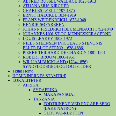
ALFRED RUSSEL WALLACE 1823-1913
ATHANASIUS KIRCHER
CHARLES LYELL 1797-1875
ERNST HAECKEL 1834-1919
FRANZ WEIDENREICH 1873-1948
HENRIK SØFAREREN
JOHANN FRIEDRICH BLUMENBACH 1752-1840
JOHANNES HOLST OG MENNESKERACERNE
LOUIS LEAKEY 1903-1972
NIELS STEENSEN (NICOLAUS STENONIS
ELLER BLOT STENO, 1638-1686)
PIERRE TEILHARD DE CHARDIN 1881-1951
ROBERT BROOM 1866-1951
WILLIAM BUCKLAND (1784-1856),
SYNDFLODSGEOLOGI OG ISTIDER
Tidlig Homo
HOMININERNES STAMTRÆ
LOKALITETER
AFRIKA
SYDAFRIKA
MAKAPANSGAT
TANZANIA
FODTRINENE VED ENGARE SERO
(LAKE NATRON)
OLDUVAI-KLØFTEN