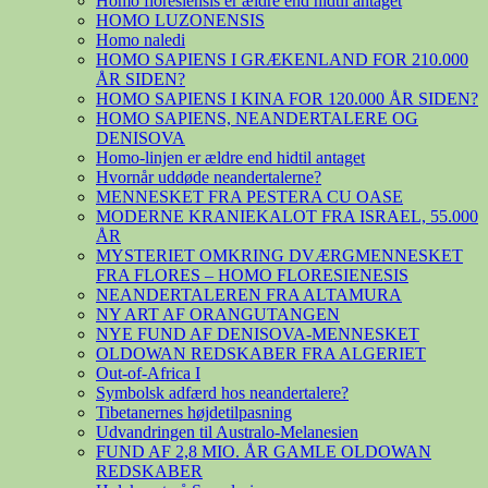
Homo floresiensis er ældre end hidtil antaget
HOMO LUZONENSIS
Homo naledi
HOMO SAPIENS I GRÆKENLAND FOR 210.000
ÅR SIDEN?
HOMO SAPIENS I KINA FOR 120.000 ÅR SIDEN?
HOMO SAPIENS, NEANDERTALERE OG
DENISOVA
Homo-linjen er ældre end hidtil antaget
Hvornår uddøde neandertalerne?
MENNESKET FRA PESTERA CU OASE
MODERNE KRANIEKALOT FRA ISRAEL, 55.000
ÅR
MYSTERIET OMKRING DVÆRGMENNESKET
FRA FLORES – HOMO FLORESIENESIS
NEANDERTALEREN FRA ALTAMURA
NY ART AF ORANGUTANGEN
NYE FUND AF DENISOVA-MENNESKET
OLDOWAN REDSKABER FRA ALGERIET
Out-of-Africa I
Symbolsk adfærd hos neandertalere?
Tibetanernes højdetilpasning
Udvandringen til Australo-Melanesien
FUND AF 2,8 MIO. ÅR GAMLE OLDOWAN
REDSKABER