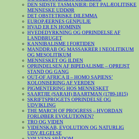
DEN SIDSTE TASMANIER: DET PALÆOLITISKE
MENNESKE UDDØR
DET OBSTETRISKE DILEMMA
EUROPÆERNES GENPULJE
HVAD ER EN HOMININ
HVEDEDYRKNING OG OPRINDELSE AF
LANDBRUGET
KANNIBALISME I FORTIDEN
MANDDRAB OG MASSAKRER I NEOLITIKUM
OG MESOLITIKUM
MENNESKET OG ILDEN
OPRINDELSEN AF BIPEDALISME – OPREJST
STAND OG GANG
OUT-OF AFRICA II – HOMO SAPIENS’
KOLONISERING AF VERDEN
PIGMENTERING HOS MENNESKET
SAARTJIE (SARAH) BAARTMAN (1789-1815)
SKRIFTSPROGETS OPRINDELSE OG
UDVIKLING
THE MARCH OF PROGRESS – HVORDAN
FORLØBER EVOLUTIONEN?
TRO OG VIDEN
VIDENSKAB, EVOLUTION OG NATURLIG
UDVÆLGELSE
VØLVENS SPÅDOM