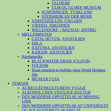
TALHEIM
ULM OG ULMER MUSEUM
SCHÖNINGEN, TYSKLAND
STEINHEIM AN DER MURR
VERTESZÖLLÖS, UNGARN
VINDIJA, KROATIEN
WILLENDORF – WACHAU, ØSTRIG
MELLEMØSTEN
ÇATAL HÜYÜK, ANATOLIEN
EBLA
HATUSSA, ANATOLIEN
KARAIN, ANATOLIEN
Nordamerika
BLACKWATER DRAW (CLOVIS)
FOLSOM
Head-smashed-in-buffalo-jump World Heritage
Site
MUSEER I USA
TEMAER
ACHEULÉENKULTURENS VUGGE
ALKOHOL I DEN VESTLIGE KULTUR
DEN MODERNE OPFATTELSE AF MISSING
LINK
DEN MODERNE OPFATTELSE AF UNIVERSETS
OG SOLSYSTEMETS SKABELSE