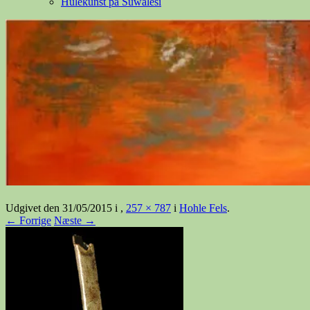
Hulekunst på Suwalesi
Udgivet den
31/05/2015
i
,
257 × 787
i
Hohle Fels
.
← Forrige
Næste →