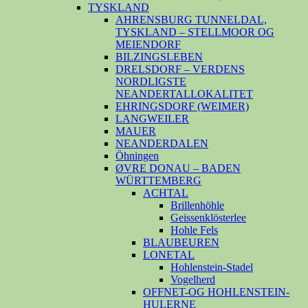
TYSKLAND
AHRENSBURG TUNNELDAL,
TYSKLAND – STELLMOOR OG
MEIENDORF
BILZINGSLEBEN
DRELSDORF – VERDENS
NORDLIGSTE
NEANDERTALLOKALITET
EHRINGSDORF (WEIMER)
LANGWEILER
MAUER
NEANDERDALEN
Öhningen
ØVRE DONAU – BADEN
WÜRTTEMBERG
ACHTAL
Brillenhöhle
Geissenklösterlee
Hohle Fels
BLAUBEUREN
LONETAL
Hohlenstein-Stadel
Vogelherd
OFFNET-OG HOHLENSTEIN-
HULERNE