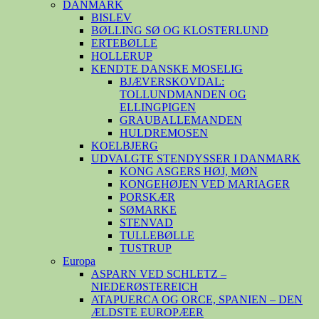
DANMARK
BISLEV
BØLLING SØ OG KLOSTERLUND
ERTEBØLLE
HOLLERUP
KENDTE DANSKE MOSELIG
BJÆVERSKOVDAL:
TOLLUNDMANDEN OG
ELLINGPIGEN
GRAUBALLEMANDEN
HULDREMOSEN
KOELBJERG
UDVALGTE STENDYSSER I DANMARK
KONG ASGERS HØJ, MØN
KONGEHØJEN VED MARIAGER
PORSKÆR
SØMARKE
STENVAD
TULLEBØLLE
TUSTRUP
Europa
ASPARN VED SCHLETZ –
NIEDERØSTEREICH
ATAPUERCA OG ORCE, SPANIEN – DEN
ÆLDSTE EUROPÆER