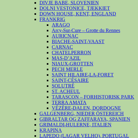
DIVJE BABE, SLOVENIEN
DOLNI VESTONICE, TJEKKIET
DOWN HOUSE, KENT, ENGLAND
FRANKRIG
ARAGO
Arcy-Sur-Cure – Grotte du Rennes
AURICNAC
BIACHE-SAINT-VAAST
CARNAC
CHATELPERRON
MAS-D’AZIL
NIAUX-GROTTEN
PECH MERLE
SAINT HILAIRE-LA-FORET
SAINT-CÉSAIRE
SOLUTRÉ
ST. ACHEUL
TARASCON – FORHISTORISK PARK
TERRA AMATA
VÉZÈRE-DALEN, DORDOGNE
GALGENBERG, NIEDER ÖSTEREICH
GIBRALTAR OG ZAFFARAYA, SPANIEN
GRIMALDI-HULERNE, ITALIEN
KRAPINA
LAPEDO (LAGAR VELHO), PORTUGAL