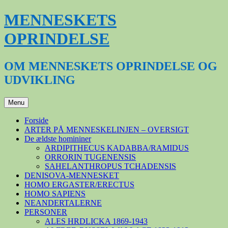
Hop
MENNESKETS
til
indhold
OPRINDELSE
OM MENNESKETS OPRINDELSE OG
UDVIKLING
Menu
Forside
ARTER PÅ MENNESKELINJEN – OVERSIGT
De ældste homininer
ARDIPITHECUS KADABBA/RAMIDUS
ORRORIN TUGENENSIS
SAHELANTHROPUS TCHADENSIS
DENISOVA-MENNESKET
HOMO ERGASTER/ERECTUS
HOMO SAPIENS
NEANDERTALERNE
PERSONER
ALES HRDLICKA 1869-1943