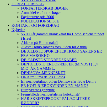
FORFATTERSKAB
FORFATTERSKAB-BØGER
Anmeldelse af mine bøger
Faglitterære pris 2006
PUBLIKATIONSLISTE
KONTAKT OG FOREDRAG
Nyheder
55.000 år gammel kraniekalot fra Homo sapiens fundet
i Israel
Alderen på Homo naledi
Ældste Homo sapiens fossil uden for Afrika
DE ÆLDSTE SPOR EFTER HOMO SAPIENS ER
FRA MAROKKO
DE ÆLDSTE STENREDSKABER
DEN ÆLDSTE ERUOPÆER ER (MINDST) 1,4
MIO. ÅR GAMMEL.
DENISOVA-MENNESKET
DNA fra Sima de los Huesos
En neandertalmor og en Denisovafar fødte Denny
ER KOELBJERGKVINDEN EN MAND?
Europæernes genpulje
Fremstillede neandertalerne hulekunst?
HAR SKRIFTSPROGET PALÆOLITISKE
RØDDER?