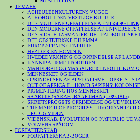
MUSEER I USA
TEMAER
ACHEULÉENKULTURENS VUGGE
ALKOHOL I DEN VESTLIGE KULTUR
DEN MODERNE OPFATTELSE AF MISSING LINK
DEN MODERNE OPFATTELSE AF UNIVERSETS 
DEN SIDSTE TASMANIER: DET PALÆOLITISK
DET OBSTETRISKE DILEMMA
EUROPÆERNES GENPULJE
HVAD ER EN HOMININ
HVEDEDYRKNING OG OPRINDELSE AF LAND
KANNIBALISME I FORTIDEN
MANDDRAB OG MASSAKRER I NEOLITIKUM O
MENNESKET OG ILDEN
OPRINDELSEN AF BIPEDALISME – OPREJST S
OUT-OF AFRICA II – HOMO SAPIENS’ KOLONI
PIGMENTERING HOS MENNESKET
SAARTJIE (SARAH) BAARTMAN (1789-1815)
SKRIFTSPROGETS OPRINDELSE OG UDVIKLIN
THE MARCH OF PROGRESS – HVORDAN FORL
TRO OG VIDEN
VIDENSKAB, EVOLUTION OG NATURLIG UDV
VØLVENS SPÅDOM
FORFATTERSKAB
FORFATTERSKAB-BØGER