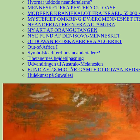
Hvornår uddøde neandertalerne?
MENNESKET FRA PESTERA CU OASE
MODERNE KRANIEKALOT FRA ISRAEL, 55.000 
MYSTERIET OMKRING DVÆRGMENNESKET FRA
NEANDERTALEREN FRA ALTAMURA
NY ART AF ORANGUTANGEN
NYE FUND AF DENISOVA-MENNESKET
OLDOWAN REDSKABER FRA ALGERIET
Out-of-Africa I
Symbolsk adfærd hos neandertalere?
Tibetanernes højdetilpasning
Udvandringen til Australo-Melanesien
FUND AF 2,8 MIO. ÅR GAMLE OLDOWAN RED
Hulekunst på Suwalesi