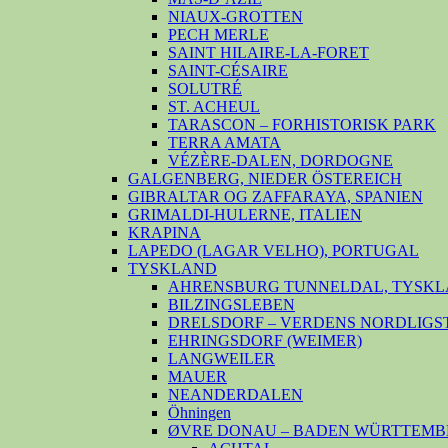
NIAUX-GROTTEN
PECH MERLE
SAINT HILAIRE-LA-FORET
SAINT-CÉSAIRE
SOLUTRÉ
ST. ACHEUL
TARASCON – FORHISTORISK PARK
TERRA AMATA
VÉZÈRE-DALEN, DORDOGNE
GALGENBERG, NIEDER ÖSTEREICH
GIBRALTAR OG ZAFFARAYA, SPANIEN
GRIMALDI-HULERNE, ITALIEN
KRAPINA
LAPEDO (LAGAR VELHO), PORTUGAL
TYSKLAND
AHRENSBURG TUNNELDAL, TYSKL
BILZINGSLEBEN
DRELSDORF – VERDENS NORDLIGS
EHRINGSDORF (WEIMER)
LANGWEILER
MAUER
NEANDERDALEN
Öhningen
ØVRE DONAU – BADEN WÜRTTEMB