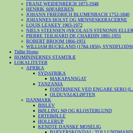
FRANZ WEIDENREICH 1873-1948
HENRIK SØFAREREN
JOHANN FRIEDRICH BLUMENBACH 1752-1840
JOHANNES HOLST OG MENNESKERACERNE
LOUIS LEAKEY 1903-1972
NIELS STEENSEN (NICOLAUS STENONIS ELLER 
PIERRE TEILHARD DE CHARDIN 1881-1951
ROBERT BROOM 1866-1951
WILLIAM BUCKLAND (1784-1856), SYNDFLODS
Tidlig Homo
HOMININERNES STAMTRÆ
LOKALITETER
AFRIKA
SYDAFRIKA
MAKAPANSGAT
TANZANIA
FODTRINENE VED ENGARE SERO (
OLDUVAI-KLØFTEN
DANMARK
BISLEV
BØLLING SØ OG KLOSTERLUND
ERTEBØLLE
HOLLERUP
KENDTE DANSKE MOSELIG
BJÆVERSKOVDAL: TOLLUNDMANDE