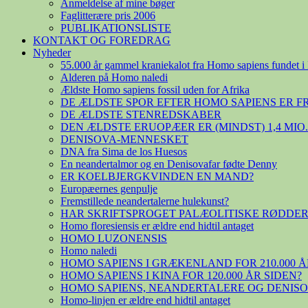
Anmeldelse af mine bøger
Faglitterære pris 2006
PUBLIKATIONSLISTE
KONTAKT OG FOREDRAG
Nyheder
55.000 år gammel kraniekalot fra Homo sapiens fundet i 
Alderen på Homo naledi
Ældste Homo sapiens fossil uden for Afrika
DE ÆLDSTE SPOR EFTER HOMO SAPIENS ER 
DE ÆLDSTE STENREDSKABER
DEN ÆLDSTE ERUOPÆER ER (MINDST) 1,4 MIO
DENISOVA-MENNESKET
DNA fra Sima de los Huesos
En neandertalmor og en Denisovafar fødte Denny
ER KOELBJERGKVINDEN EN MAND?
Europæernes genpulje
Fremstillede neandertalerne hulekunst?
HAR SKRIFTSPROGET PALÆOLITISKE RØDDER
Homo floresiensis er ældre end hidtil antaget
HOMO LUZONENSIS
Homo naledi
HOMO SAPIENS I GRÆKENLAND FOR 210.000 Å
HOMO SAPIENS I KINA FOR 120.000 ÅR SIDEN?
HOMO SAPIENS, NEANDERTALERE OG DENIS
Homo-linjen er ældre end hidtil antaget