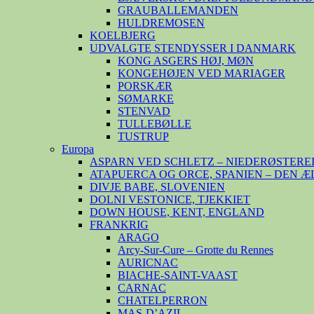
GRAUBALLEMANDEN
HULDREMOSEN
KOELBJERG
UDVALGTE STENDYSSER I DANMARK
KONG ASGERS HØJ, MØN
KONGEHØJEN VED MARIAGER
PORSKÆR
SØMARKE
STENVAD
TULLEBØLLE
TUSTRUP
Europa
ASPARN VED SCHLETZ – NIEDERØSTERE
ATAPUERCA OG ORCE, SPANIEN – DEN 
DIVJE BABE, SLOVENIEN
DOLNI VESTONICE, TJEKKIET
DOWN HOUSE, KENT, ENGLAND
FRANKRIG
ARAGO
Arcy-Sur-Cure – Grotte du Rennes
AURICNAC
BIACHE-SAINT-VAAST
CARNAC
CHATELPERRON
MAS-D’AZIL