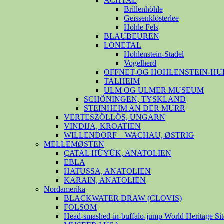
ACHTAL
Brillenhöhle
Geissenklösterlee
Hohle Fels
BLAUBEUREN
LONETAL
Hohlenstein-Stadel
Vogelherd
OFFNET-OG HOHLENSTEIN-HU
TALHEIM
ULM OG ULMER MUSEUM
SCHÖNINGEN, TYSKLAND
STEINHEIM AN DER MURR
VERTESZÖLLÖS, UNGARN
VINDIJA, KROATIEN
WILLENDORF – WACHAU, ØSTRIG
MELLEMØSTEN
ÇATAL HÜYÜK, ANATOLIEN
EBLA
HATUSSA, ANATOLIEN
KARAIN, ANATOLIEN
Nordamerika
BLACKWATER DRAW (CLOVIS)
FOLSOM
Head-smashed-in-buffalo-jump World Heritage Sit