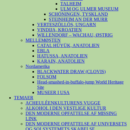
TALHEIM
ULM OG ULMER MUSEUM
SCHÖNINGEN, TYSKLAND
STEINHEIM AN DER MURR
VERTESZÖLLÖS, UNGARN
VINDIJA, KROATIEN
WILLENDORF – WACHAU, ØSTRIG
MELLEMØSTEN
ÇATAL HÜYÜK, ANATOLIEN
EBLA
HATUSSA, ANATOLIEN
KARAIN, ANATOLIEN
Nordamerika
BLACKWATER DRAW (CLOVIS)
FOLSOM
Head-smashed-in-buffalo-jump World Heritage
Site
MUSEER I USA
TEMAER
ACHEULÉENKULTURENS VUGGE
ALKOHOL I DEN VESTLIGE KULTUR
DEN MODERNE OPFATTELSE AF MISSING
LINK
DEN MODERNE OPFATTELSE AF UNIVERSETS
OG SOLSYSTEMETS SKABELSE