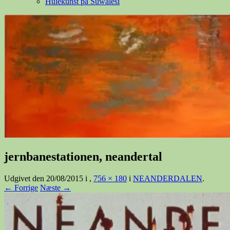
Hulekunst på Suwalesi
jernbanestationen, neandertal
Udgivet den
20/08/2015
i
,
756 × 180
i
NEANDERDALEN
.
← Forrige
Næste →