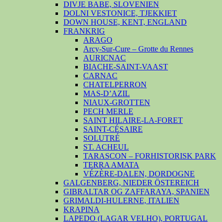
DIVJE BABE, SLOVENIEN
DOLNI VESTONICE, TJEKKIET
DOWN HOUSE, KENT, ENGLAND
FRANKRIG
ARAGO
Arcy-Sur-Cure – Grotte du Rennes
AURICNAC
BIACHE-SAINT-VAAST
CARNAC
CHATELPERRON
MAS-D’AZIL
NIAUX-GROTTEN
PECH MERLE
SAINT HILAIRE-LA-FORET
SAINT-CÉSAIRE
SOLUTRÉ
ST. ACHEUL
TARASCON – FORHISTORISK PARK
TERRA AMATA
VÉZÈRE-DALEN, DORDOGNE
GALGENBERG, NIEDER ÖSTEREICH
GIBRALTAR OG ZAFFARAYA, SPANIEN
GRIMALDI-HULERNE, ITALIEN
KRAPINA
LAPEDO (LAGAR VELHO), PORTUGAL