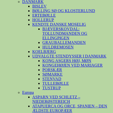
DANMARK
BISLEV
BØLLING SØ OG KLOSTERLUND
ERTEBØLLE
HOLLERUP
KENDTE DANSKE MOSELIG
BJÆVERSKOVDAL:
TOLLUNDMANDEN OG
ELLINGPIGEN
GRAUBALLEMANDEN
HULDREMOSEN
KOELBJERG
UDVALGTE STENDYSSER I DANMARK
KONG ASGERS HØJ, MØN
KONGEHØJEN VED MARIAGER
PORSKÆR
SØMARKE
STENVAD
TULLEBØLLE
TUSTRUP
Europa
ASPARN VED SCHLETZ –
NIEDERØSTEREICH
ATAPUERCA OG ORCE, SPANIEN – DEN
ÆLDSTE EUROPÆER