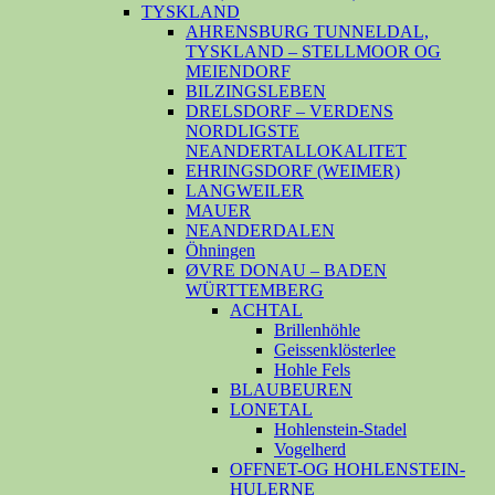
TYSKLAND
AHRENSBURG TUNNELDAL,
TYSKLAND – STELLMOOR OG
MEIENDORF
BILZINGSLEBEN
DRELSDORF – VERDENS
NORDLIGSTE
NEANDERTALLOKALITET
EHRINGSDORF (WEIMER)
LANGWEILER
MAUER
NEANDERDALEN
Öhningen
ØVRE DONAU – BADEN
WÜRTTEMBERG
ACHTAL
Brillenhöhle
Geissenklösterlee
Hohle Fels
BLAUBEUREN
LONETAL
Hohlenstein-Stadel
Vogelherd
OFFNET-OG HOHLENSTEIN-
HULERNE