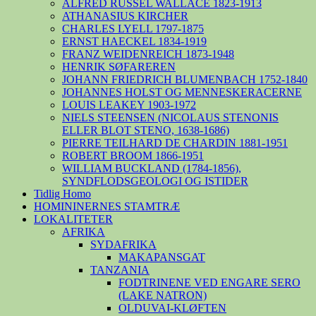
ALFRED RUSSEL WALLACE 1823-1913
ATHANASIUS KIRCHER
CHARLES LYELL 1797-1875
ERNST HAECKEL 1834-1919
FRANZ WEIDENREICH 1873-1948
HENRIK SØFAREREN
JOHANN FRIEDRICH BLUMENBACH 1752-1840
JOHANNES HOLST OG MENNESKERACERNE
LOUIS LEAKEY 1903-1972
NIELS STEENSEN (NICOLAUS STENONIS
ELLER BLOT STENO, 1638-1686)
PIERRE TEILHARD DE CHARDIN 1881-1951
ROBERT BROOM 1866-1951
WILLIAM BUCKLAND (1784-1856),
SYNDFLODSGEOLOGI OG ISTIDER
Tidlig Homo
HOMININERNES STAMTRÆ
LOKALITETER
AFRIKA
SYDAFRIKA
MAKAPANSGAT
TANZANIA
FODTRINENE VED ENGARE SERO
(LAKE NATRON)
OLDUVAI-KLØFTEN