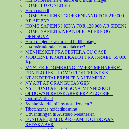
Homo floresiensis er ældre end hidtil antaget
HOMO LUZONENSIS
Homo naledi
HOMO SAPIENS I GRÆKENLAND FOR 210.000
ÅR SIDEN?
HOMO SAPIENS I KINA FOR 120.000 ÅR SIDEN?
HOMO SAPIENS, NEANDERTALERE OG
DENISOVA
Homo-linjen er ældre end hidtil antaget
Hvornår uddøde neandertalerne?
MENNESKET FRA PESTERA CU OASE
MODERNE KRANIEKALOT FRA ISRAEL, 55.000
ÅR
MYSTERIET OMKRING DVÆRGMENNESKET
FRA FLORES – HOMO FLORESIENESIS
NEANDERTALEREN FRA ALTAMURA
NY ART AF ORANGUTANGEN
NYE FUND AF DENISOVA-MENNESKET
OLDOWAN REDSKABER FRA ALGERIET
Out-of-Africa I
Symbolsk adfærd hos neandertalere?
Tibetanernes højdetilpasning
Udvandringen til Australo-Melanesien
FUND AF 2,8 MIO. ÅR GAMLE OLDOWAN
REDSKABER