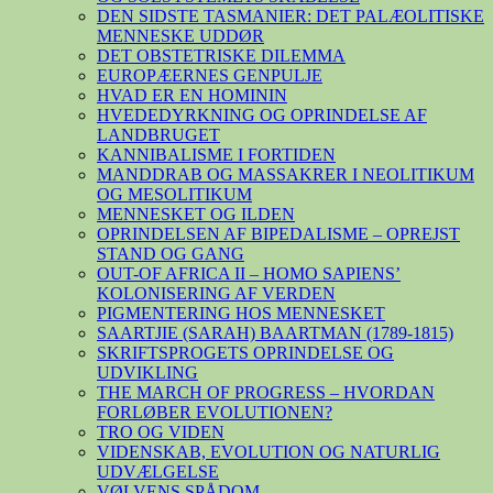
DEN SIDSTE TASMANIER: DET PALÆOLITISKE
MENNESKE UDDØR
DET OBSTETRISKE DILEMMA
EUROPÆERNES GENPULJE
HVAD ER EN HOMININ
HVEDEDYRKNING OG OPRINDELSE AF
LANDBRUGET
KANNIBALISME I FORTIDEN
MANDDRAB OG MASSAKRER I NEOLITIKUM
OG MESOLITIKUM
MENNESKET OG ILDEN
OPRINDELSEN AF BIPEDALISME – OPREJST
STAND OG GANG
OUT-OF AFRICA II – HOMO SAPIENS’
KOLONISERING AF VERDEN
PIGMENTERING HOS MENNESKET
SAARTJIE (SARAH) BAARTMAN (1789-1815)
SKRIFTSPROGETS OPRINDELSE OG
UDVIKLING
THE MARCH OF PROGRESS – HVORDAN
FORLØBER EVOLUTIONEN?
TRO OG VIDEN
VIDENSKAB, EVOLUTION OG NATURLIG
UDVÆLGELSE
VØLVENS SPÅDOM