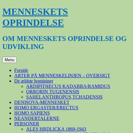
Hop
MENNESKETS
til
indhold
OPRINDELSE
OM MENNESKETS OPRINDELSE OG
UDVIKLING
Menu
Forside
ARTER PÅ MENNESKELINJEN – OVERSIGT
De ældste homininer
ARDIPITHECUS KADABBA/RAMIDUS
ORRORIN TUGENENSIS
SAHELANTHROPUS TCHADENSIS
DENISOVA-MENNESKET
HOMO ERGASTER/ERECTUS
HOMO SAPIENS
NEANDERTALERNE
PERSONER
ALES HRDLICKA 1869-1943