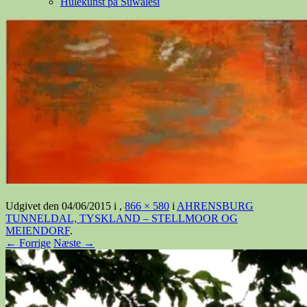
Hulekunst på Suwalesi
Udgivet den
04/06/2015
i
,
866 × 580
i
AHRENSBURG
TUNNELDAL, TYSKLAND – STELLMOOR OG
MEIENDORF
.
← Forrige
Næste →