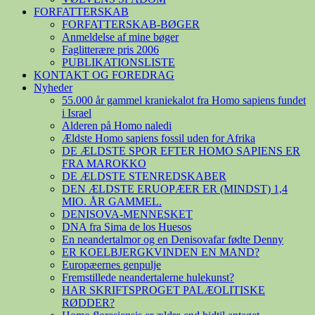
FORFATTERSKAB
FORFATTERSKAB-BØGER
Anmeldelse af mine bøger
Faglitterære pris 2006
PUBLIKATIONSLISTE
KONTAKT OG FOREDRAG
Nyheder
55.000 år gammel kraniekalot fra Homo sapiens fundet
i Israel
Alderen på Homo naledi
Ældste Homo sapiens fossil uden for Afrika
DE ÆLDSTE SPOR EFTER HOMO SAPIENS ER
FRA MAROKKO
DE ÆLDSTE STENREDSKABER
DEN ÆLDSTE ERUOPÆER ER (MINDST) 1,4
MIO. ÅR GAMMEL.
DENISOVA-MENNESKET
DNA fra Sima de los Huesos
En neandertalmor og en Denisovafar fødte Denny
ER KOELBJERGKVINDEN EN MAND?
Europæernes genpulje
Fremstillede neandertalerne hulekunst?
HAR SKRIFTSPROGET PALÆOLITISKE
RØDDER?