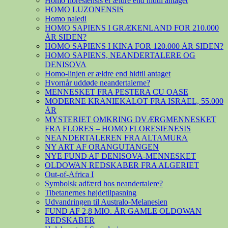
Homo floresiensis er ældre end hidtil antaget
HOMO LUZONENSIS
Homo naledi
HOMO SAPIENS I GRÆKENLAND FOR 210.000
ÅR SIDEN?
HOMO SAPIENS I KINA FOR 120.000 ÅR SIDEN?
HOMO SAPIENS, NEANDERTALERE OG
DENISOVA
Homo-linjen er ældre end hidtil antaget
Hvornår uddøde neandertalerne?
MENNESKET FRA PESTERA CU OASE
MODERNE KRANIEKALOT FRA ISRAEL, 55.000
ÅR
MYSTERIET OMKRING DVÆRGMENNESKET
FRA FLORES – HOMO FLORESIENESIS
NEANDERTALEREN FRA ALTAMURA
NY ART AF ORANGUTANGEN
NYE FUND AF DENISOVA-MENNESKET
OLDOWAN REDSKABER FRA ALGERIET
Out-of-Africa I
Symbolsk adfærd hos neandertalere?
Tibetanernes højdetilpasning
Udvandringen til Australo-Melanesien
FUND AF 2,8 MIO. ÅR GAMLE OLDOWAN
REDSKABER