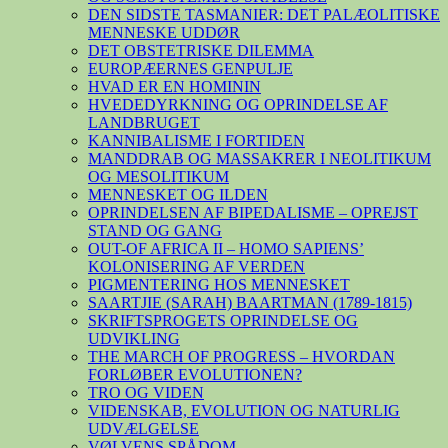
DEN SIDSTE TASMANIER: DET PALÆOLITISKE
MENNESKE UDDØR
DET OBSTETRISKE DILEMMA
EUROPÆERNES GENPULJE
HVAD ER EN HOMININ
HVEDEDYRKNING OG OPRINDELSE AF
LANDBRUGET
KANNIBALISME I FORTIDEN
MANDDRAB OG MASSAKRER I NEOLITIKUM
OG MESOLITIKUM
MENNESKET OG ILDEN
OPRINDELSEN AF BIPEDALISME – OPREJST
STAND OG GANG
OUT-OF AFRICA II – HOMO SAPIENS’
KOLONISERING AF VERDEN
PIGMENTERING HOS MENNESKET
SAARTJIE (SARAH) BAARTMAN (1789-1815)
SKRIFTSPROGETS OPRINDELSE OG
UDVIKLING
THE MARCH OF PROGRESS – HVORDAN
FORLØBER EVOLUTIONEN?
TRO OG VIDEN
VIDENSKAB, EVOLUTION OG NATURLIG
UDVÆLGELSE
VØLVENS SPÅDOM