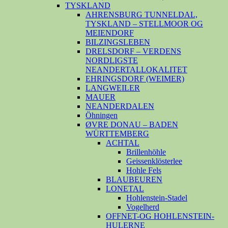
TYSKLAND
AHRENSBURG TUNNELDAL,
TYSKLAND – STELLMOOR OG
MEIENDORF
BILZINGSLEBEN
DRELSDORF – VERDENS
NORDLIGSTE
NEANDERTALLOKALITET
EHRINGSDORF (WEIMER)
LANGWEILER
MAUER
NEANDERDALEN
Öhningen
ØVRE DONAU – BADEN
WÜRTTEMBERG
ACHTAL
Brillenhöhle
Geissenklösterlee
Hohle Fels
BLAUBEUREN
LONETAL
Hohlenstein-Stadel
Vogelherd
OFFNET-OG HOHLENSTEIN-
HULERNE