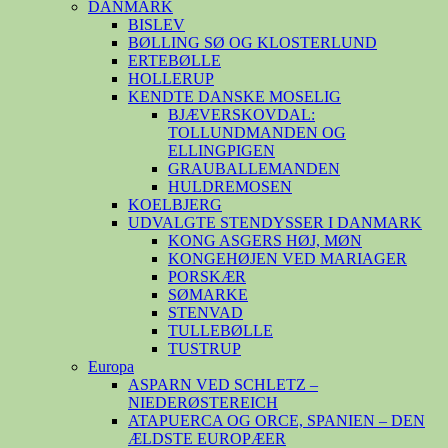
DANMARK
BISLEV
BØLLING SØ OG KLOSTERLUND
ERTEBØLLE
HOLLERUP
KENDTE DANSKE MOSELIG
BJÆVERSKOVDAL:
TOLLUNDMANDEN OG
ELLINGPIGEN
GRAUBALLEMANDEN
HULDREMOSEN
KOELBJERG
UDVALGTE STENDYSSER I DANMARK
KONG ASGERS HØJ, MØN
KONGEHØJEN VED MARIAGER
PORSKÆR
SØMARKE
STENVAD
TULLEBØLLE
TUSTRUP
Europa
ASPARN VED SCHLETZ –
NIEDERØSTEREICH
ATAPUERCA OG ORCE, SPANIEN – DEN
ÆLDSTE EUROPÆER