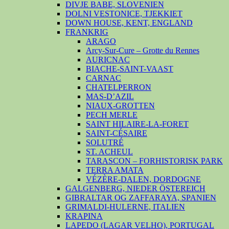
DIVJE BABE, SLOVENIEN
DOLNI VESTONICE, TJEKKIET
DOWN HOUSE, KENT, ENGLAND
FRANKRIG
ARAGO
Arcy-Sur-Cure – Grotte du Rennes
AURICNAC
BIACHE-SAINT-VAAST
CARNAC
CHATELPERRON
MAS-D’AZIL
NIAUX-GROTTEN
PECH MERLE
SAINT HILAIRE-LA-FORET
SAINT-CÉSAIRE
SOLUTRÉ
ST. ACHEUL
TARASCON – FORHISTORISK PARK
TERRA AMATA
VÉZÈRE-DALEN, DORDOGNE
GALGENBERG, NIEDER ÖSTEREICH
GIBRALTAR OG ZAFFARAYA, SPANIEN
GRIMALDI-HULERNE, ITALIEN
KRAPINA
LAPEDO (LAGAR VELHO), PORTUGAL