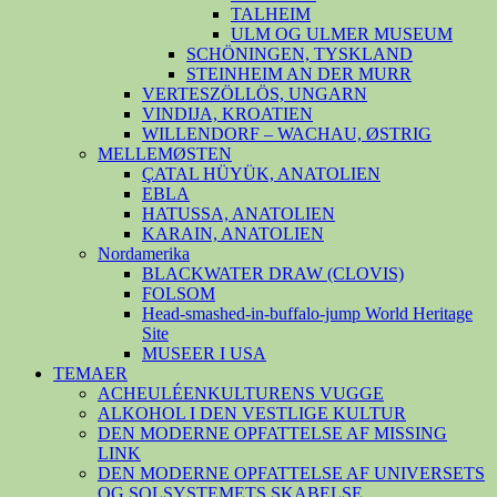
TALHEIM
ULM OG ULMER MUSEUM
SCHÖNINGEN, TYSKLAND
STEINHEIM AN DER MURR
VERTESZÖLLÖS, UNGARN
VINDIJA, KROATIEN
WILLENDORF – WACHAU, ØSTRIG
MELLEMØSTEN
ÇATAL HÜYÜK, ANATOLIEN
EBLA
HATUSSA, ANATOLIEN
KARAIN, ANATOLIEN
Nordamerika
BLACKWATER DRAW (CLOVIS)
FOLSOM
Head-smashed-in-buffalo-jump World Heritage
Site
MUSEER I USA
TEMAER
ACHEULÉENKULTURENS VUGGE
ALKOHOL I DEN VESTLIGE KULTUR
DEN MODERNE OPFATTELSE AF MISSING
LINK
DEN MODERNE OPFATTELSE AF UNIVERSETS
OG SOLSYSTEMETS SKABELSE