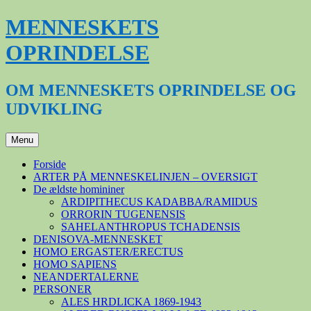
Hop
MENNESKETS
til
indhold
OPRINDELSE
OM MENNESKETS OPRINDELSE OG
UDVIKLING
Menu
Forside
ARTER PÅ MENNESKELINJEN – OVERSIGT
De ældste homininer
ARDIPITHECUS KADABBA/RAMIDUS
ORRORIN TUGENENSIS
SAHELANTHROPUS TCHADENSIS
DENISOVA-MENNESKET
HOMO ERGASTER/ERECTUS
HOMO SAPIENS
NEANDERTALERNE
PERSONER
ALES HRDLICKA 1869-1943