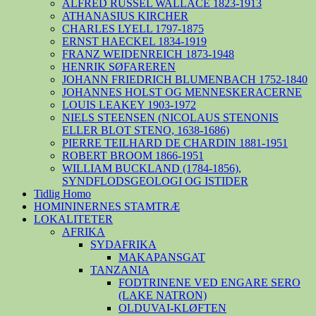
ALFRED RUSSEL WALLACE 1823-1913
ATHANASIUS KIRCHER
CHARLES LYELL 1797-1875
ERNST HAECKEL 1834-1919
FRANZ WEIDENREICH 1873-1948
HENRIK SØFAREREN
JOHANN FRIEDRICH BLUMENBACH 1752-1840
JOHANNES HOLST OG MENNESKERACERNE
LOUIS LEAKEY 1903-1972
NIELS STEENSEN (NICOLAUS STENONIS
ELLER BLOT STENO, 1638-1686)
PIERRE TEILHARD DE CHARDIN 1881-1951
ROBERT BROOM 1866-1951
WILLIAM BUCKLAND (1784-1856),
SYNDFLODSGEOLOGI OG ISTIDER
Tidlig Homo
HOMININERNES STAMTRÆ
LOKALITETER
AFRIKA
SYDAFRIKA
MAKAPANSGAT
TANZANIA
FODTRINENE VED ENGARE SERO
(LAKE NATRON)
OLDUVAI-KLØFTEN