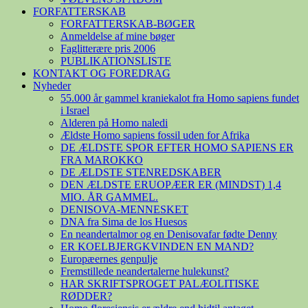
FORFATTERSKAB
FORFATTERSKAB-BØGER
Anmeldelse af mine bøger
Faglitterære pris 2006
PUBLIKATIONSLISTE
KONTAKT OG FOREDRAG
Nyheder
55.000 år gammel kraniekalot fra Homo sapiens fundet
i Israel
Alderen på Homo naledi
Ældste Homo sapiens fossil uden for Afrika
DE ÆLDSTE SPOR EFTER HOMO SAPIENS ER
FRA MAROKKO
DE ÆLDSTE STENREDSKABER
DEN ÆLDSTE ERUOPÆER ER (MINDST) 1,4
MIO. ÅR GAMMEL.
DENISOVA-MENNESKET
DNA fra Sima de los Huesos
En neandertalmor og en Denisovafar fødte Denny
ER KOELBJERGKVINDEN EN MAND?
Europæernes genpulje
Fremstillede neandertalerne hulekunst?
HAR SKRIFTSPROGET PALÆOLITISKE
RØDDER?