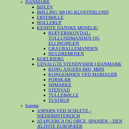
DANMARK
BISLEV
BØLLING SØ OG KLOSTERLUND
ERTEBØLLE
HOLLERUP
KENDTE DANSKE MOSELIG
BJÆVERSKOVDAL:
TOLLUNDMANDEN OG
ELLINGPIGEN
GRAUBALLEMANDEN
HULDREMOSEN
KOELBJERG
UDVALGTE STENDYSSER I DANMARK
KONG ASGERS HØJ, MØN
KONGEHØJEN VED MARIAGER
PORSKÆR
SØMARKE
STENVAD
TULLEBØLLE
TUSTRUP
Europa
ASPARN VED SCHLETZ –
NIEDERØSTEREICH
ATAPUERCA OG ORCE, SPANIEN – DEN
ÆLDSTE EUROPÆER