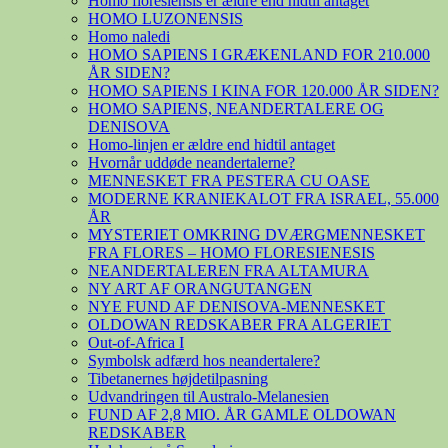
Homo floresiensis er ældre end hidtil antaget
HOMO LUZONENSIS
Homo naledi
HOMO SAPIENS I GRÆKENLAND FOR 210.000
ÅR SIDEN?
HOMO SAPIENS I KINA FOR 120.000 ÅR SIDEN?
HOMO SAPIENS, NEANDERTALERE OG
DENISOVA
Homo-linjen er ældre end hidtil antaget
Hvornår uddøde neandertalerne?
MENNESKET FRA PESTERA CU OASE
MODERNE KRANIEKALOT FRA ISRAEL, 55.000
ÅR
MYSTERIET OMKRING DVÆRGMENNESKET
FRA FLORES – HOMO FLORESIENESIS
NEANDERTALEREN FRA ALTAMURA
NY ART AF ORANGUTANGEN
NYE FUND AF DENISOVA-MENNESKET
OLDOWAN REDSKABER FRA ALGERIET
Out-of-Africa I
Symbolsk adfærd hos neandertalere?
Tibetanernes højdetilpasning
Udvandringen til Australo-Melanesien
FUND AF 2,8 MIO. ÅR GAMLE OLDOWAN
REDSKABER