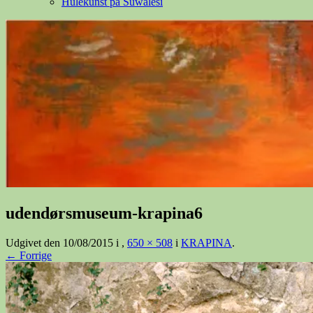
Hulekunst på Suwalesi
udendørsmuseum-krapina6
Udgivet den
10/08/2015
i
,
650 × 508
i
KRAPINA
.
← Forrige