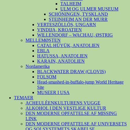
TALHEIM
ULM OG ULMER MUSEUM
SCHÖNINGEN, TYSKLAND
STEINHEIM AN DER MURR
VERTESZÖLLÖS, UNGARN
VINDIJA, KROATIEN
WILLENDORF – WACHAU, ØSTRIG
MELLEMØSTEN
ÇATAL HÜYÜK, ANATOLIEN
EBLA
HATUSSA, ANATOLIEN
KARAIN, ANATOLIEN
Nordamerika
BLACKWATER DRAW (CLOVIS)
FOLSOM
Head-smashed-in-buffalo-jump World Heritage
Site
MUSEER I USA
TEMAER
ACHEULÉENKULTURENS VUGGE
ALKOHOL I DEN VESTLIGE KULTUR
DEN MODERNE OPFATTELSE AF MISSING
LINK
DEN MODERNE OPFATTELSE AF UNIVERSETS
OG SOLSYSTEMETS SKABELSE