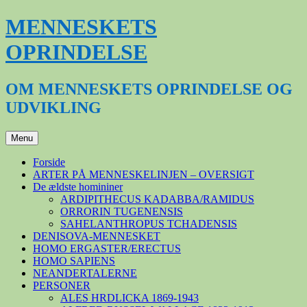
Hop
MENNESKETS
til
indhold
OPRINDELSE
OM MENNESKETS OPRINDELSE OG
UDVIKLING
Menu
Forside
ARTER PÅ MENNESKELINJEN – OVERSIGT
De ældste homininer
ARDIPITHECUS KADABBA/RAMIDUS
ORRORIN TUGENENSIS
SAHELANTHROPUS TCHADENSIS
DENISOVA-MENNESKET
HOMO ERGASTER/ERECTUS
HOMO SAPIENS
NEANDERTALERNE
PERSONER
ALES HRDLICKA 1869-1943