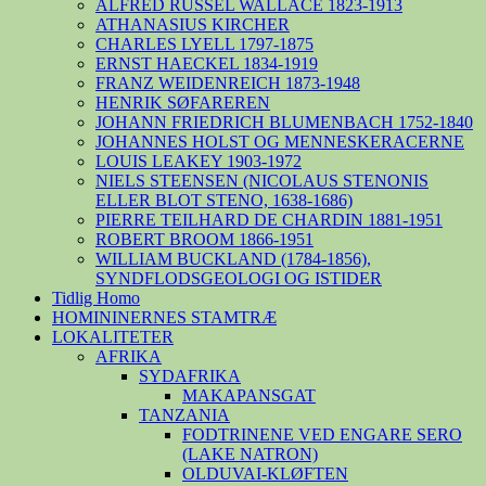
ALFRED RUSSEL WALLACE 1823-1913
ATHANASIUS KIRCHER
CHARLES LYELL 1797-1875
ERNST HAECKEL 1834-1919
FRANZ WEIDENREICH 1873-1948
HENRIK SØFAREREN
JOHANN FRIEDRICH BLUMENBACH 1752-1840
JOHANNES HOLST OG MENNESKERACERNE
LOUIS LEAKEY 1903-1972
NIELS STEENSEN (NICOLAUS STENONIS
ELLER BLOT STENO, 1638-1686)
PIERRE TEILHARD DE CHARDIN 1881-1951
ROBERT BROOM 1866-1951
WILLIAM BUCKLAND (1784-1856),
SYNDFLODSGEOLOGI OG ISTIDER
Tidlig Homo
HOMININERNES STAMTRÆ
LOKALITETER
AFRIKA
SYDAFRIKA
MAKAPANSGAT
TANZANIA
FODTRINENE VED ENGARE SERO
(LAKE NATRON)
OLDUVAI-KLØFTEN