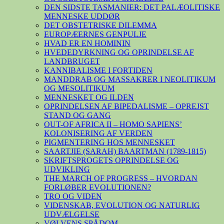
DEN SIDSTE TASMANIER: DET PALÆOLITISKE
MENNESKE UDDØR
DET OBSTETRISKE DILEMMA
EUROPÆERNES GENPULJE
HVAD ER EN HOMININ
HVEDEDYRKNING OG OPRINDELSE AF
LANDBRUGET
KANNIBALISME I FORTIDEN
MANDDRAB OG MASSAKRER I NEOLITIKUM
OG MESOLITIKUM
MENNESKET OG ILDEN
OPRINDELSEN AF BIPEDALISME – OPREJST
STAND OG GANG
OUT-OF AFRICA II – HOMO SAPIENS’
KOLONISERING AF VERDEN
PIGMENTERING HOS MENNESKET
SAARTJIE (SARAH) BAARTMAN (1789-1815)
SKRIFTSPROGETS OPRINDELSE OG
UDVIKLING
THE MARCH OF PROGRESS – HVORDAN
FORLØBER EVOLUTIONEN?
TRO OG VIDEN
VIDENSKAB, EVOLUTION OG NATURLIG
UDVÆLGELSE
VØLVENS SPÅDOM