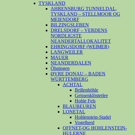
TYSKLAND
AHRENSBURG TUNNELDAL,
TYSKLAND – STELLMOOR OG
MEIENDORF
BILZINGSLEBEN
DRELSDORF – VERDENS
NORDLIGSTE
NEANDERTALLOKALITET
EHRINGSDORF (WEIMER)
LANGWEILER
MAUER
NEANDERDALEN
Öhningen
ØVRE DONAU – BADEN
WÜRTTEMBERG
ACHTAL
Brillenhöhle
Geissenklösterlee
Hohle Fels
BLAUBEUREN
LONETAL
Hohlenstein-Stadel
Vogelherd
OFFNET-OG HOHLENSTEIN-
HULERNE