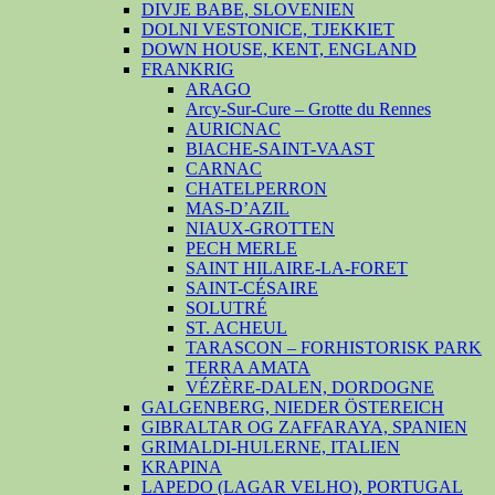
DIVJE BABE, SLOVENIEN
DOLNI VESTONICE, TJEKKIET
DOWN HOUSE, KENT, ENGLAND
FRANKRIG
ARAGO
Arcy-Sur-Cure – Grotte du Rennes
AURICNAC
BIACHE-SAINT-VAAST
CARNAC
CHATELPERRON
MAS-D’AZIL
NIAUX-GROTTEN
PECH MERLE
SAINT HILAIRE-LA-FORET
SAINT-CÉSAIRE
SOLUTRÉ
ST. ACHEUL
TARASCON – FORHISTORISK PARK
TERRA AMATA
VÉZÈRE-DALEN, DORDOGNE
GALGENBERG, NIEDER ÖSTEREICH
GIBRALTAR OG ZAFFARAYA, SPANIEN
GRIMALDI-HULERNE, ITALIEN
KRAPINA
LAPEDO (LAGAR VELHO), PORTUGAL