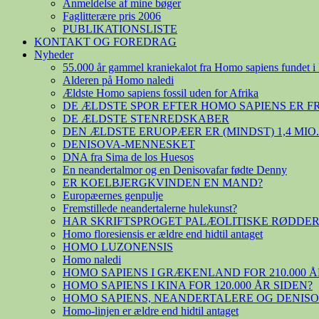
Anmeldelse af mine bøger
Faglitterære pris 2006
PUBLIKATIONSLISTE
KONTAKT OG FOREDRAG
Nyheder
55.000 år gammel kraniekalot fra Homo sapiens fundet i 
Alderen på Homo naledi
Ældste Homo sapiens fossil uden for Afrika
DE ÆLDSTE SPOR EFTER HOMO SAPIENS ER 
DE ÆLDSTE STENREDSKABER
DEN ÆLDSTE ERUOPÆER ER (MINDST) 1,4 MIO
DENISOVA-MENNESKET
DNA fra Sima de los Huesos
En neandertalmor og en Denisovafar fødte Denny
ER KOELBJERGKVINDEN EN MAND?
Europæernes genpulje
Fremstillede neandertalerne hulekunst?
HAR SKRIFTSPROGET PALÆOLITISKE RØDDER
Homo floresiensis er ældre end hidtil antaget
HOMO LUZONENSIS
Homo naledi
HOMO SAPIENS I GRÆKENLAND FOR 210.000 Å
HOMO SAPIENS I KINA FOR 120.000 ÅR SIDEN?
HOMO SAPIENS, NEANDERTALERE OG DENIS
Homo-linjen er ældre end hidtil antaget