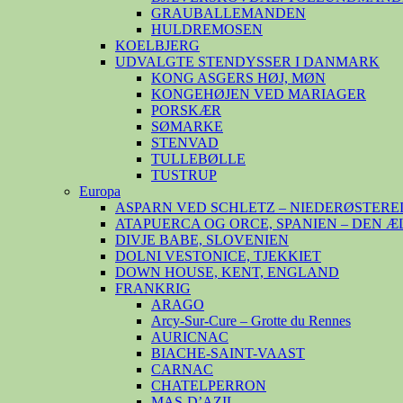
GRAUBALLEMANDEN
HULDREMOSEN
KOELBJERG
UDVALGTE STENDYSSER I DANMARK
KONG ASGERS HØJ, MØN
KONGEHØJEN VED MARIAGER
PORSKÆR
SØMARKE
STENVAD
TULLEBØLLE
TUSTRUP
Europa
ASPARN VED SCHLETZ – NIEDERØSTERE
ATAPUERCA OG ORCE, SPANIEN – DEN 
DIVJE BABE, SLOVENIEN
DOLNI VESTONICE, TJEKKIET
DOWN HOUSE, KENT, ENGLAND
FRANKRIG
ARAGO
Arcy-Sur-Cure – Grotte du Rennes
AURICNAC
BIACHE-SAINT-VAAST
CARNAC
CHATELPERRON
MAS-D’AZIL