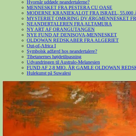
Hvornår uddøde neandertalerne?
MENNESKET FRA PESTERA CU OASE
MODERNE KRANIEKALOT FRA ISRAEL, 55.000 
MYSTERIET OMKRING DVÆRGMENNESKET FRA
NEANDERTALEREN FRA ALTAMURA
NY ART AF ORANGUTANGEN
NYE FUND AF DENISOVA-MENNESKET
OLDOWAN REDSKABER FRA ALGERIET
Out-of-Africa I
Symbolsk adfærd hos neandertalere?
Tibetanernes højdetilpasning
Udvandringen til Australo-Melanesien
FUND AF 2,8 MIO. ÅR GAMLE OLDOWAN RED
Hulekunst på Suwalesi