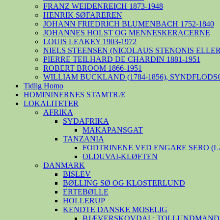
FRANZ WEIDENREICH 1873-1948
HENRIK SØFAREREN
JOHANN FRIEDRICH BLUMENBACH 1752-1840
JOHANNES HOLST OG MENNESKERACERNE
LOUIS LEAKEY 1903-1972
NIELS STEENSEN (NICOLAUS STENONIS ELLER 
PIERRE TEILHARD DE CHARDIN 1881-1951
ROBERT BROOM 1866-1951
WILLIAM BUCKLAND (1784-1856), SYNDFLODS
Tidlig Homo
HOMININERNES STAMTRÆ
LOKALITETER
AFRIKA
SYDAFRIKA
MAKAPANSGAT
TANZANIA
FODTRINENE VED ENGARE SERO (
OLDUVAI-KLØFTEN
DANMARK
BISLEV
BØLLING SØ OG KLOSTERLUND
ERTEBØLLE
HOLLERUP
KENDTE DANSKE MOSELIG
BJÆVERSKOVDAL: TOLLUNDMANDE