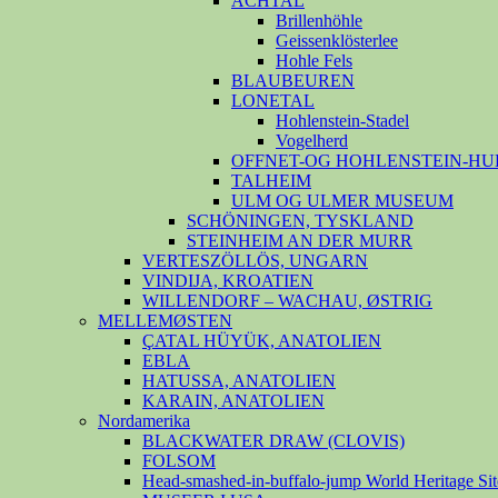
ACHTAL
Brillenhöhle
Geissenklösterlee
Hohle Fels
BLAUBEUREN
LONETAL
Hohlenstein-Stadel
Vogelherd
OFFNET-OG HOHLENSTEIN-HU
TALHEIM
ULM OG ULMER MUSEUM
SCHÖNINGEN, TYSKLAND
STEINHEIM AN DER MURR
VERTESZÖLLÖS, UNGARN
VINDIJA, KROATIEN
WILLENDORF – WACHAU, ØSTRIG
MELLEMØSTEN
ÇATAL HÜYÜK, ANATOLIEN
EBLA
HATUSSA, ANATOLIEN
KARAIN, ANATOLIEN
Nordamerika
BLACKWATER DRAW (CLOVIS)
FOLSOM
Head-smashed-in-buffalo-jump World Heritage Sit