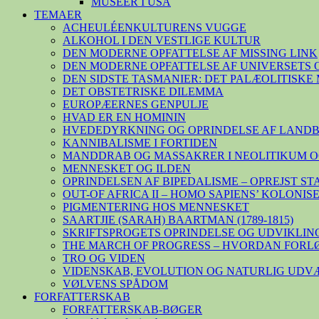
MUSEER I USA
TEMAER
ACHEULÉENKULTURENS VUGGE
ALKOHOL I DEN VESTLIGE KULTUR
DEN MODERNE OPFATTELSE AF MISSING LINK
DEN MODERNE OPFATTELSE AF UNIVERSETS 
DEN SIDSTE TASMANIER: DET PALÆOLITISK
DET OBSTETRISKE DILEMMA
EUROPÆERNES GENPULJE
HVAD ER EN HOMININ
HVEDEDYRKNING OG OPRINDELSE AF LAND
KANNIBALISME I FORTIDEN
MANDDRAB OG MASSAKRER I NEOLITIKUM O
MENNESKET OG ILDEN
OPRINDELSEN AF BIPEDALISME – OPREJST S
OUT-OF AFRICA II – HOMO SAPIENS’ KOLONI
PIGMENTERING HOS MENNESKET
SAARTJIE (SARAH) BAARTMAN (1789-1815)
SKRIFTSPROGETS OPRINDELSE OG UDVIKLIN
THE MARCH OF PROGRESS – HVORDAN FORL
TRO OG VIDEN
VIDENSKAB, EVOLUTION OG NATURLIG UDV
VØLVENS SPÅDOM
FORFATTERSKAB
FORFATTERSKAB-BØGER