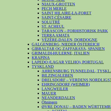
NIAUX-GROTTEN
PECH MERLE
SAINT HILAIRE-LA-FORET
SAINT-CÉSAIRE
SOLUTRÉ
ST. ACHEUL
TARASCON – FORHISTORISK PARK
TERRA AMATA
VÉZÈRE-DALEN, DORDOGNE
GALGENBERG, NIEDER ÖSTEREICH
GIBRALTAR OG ZAFFARAYA, SPANIEN
GRIMALDI-HULERNE, ITALIEN
KRAPINA
LAPEDO (LAGAR VELHO), PORTUGAL
TYSKLAND
AHRENSBURG TUNNELDAL, TYSKL
BILZINGSLEBEN
DRELSDORF – VERDENS NORDLIGS
EHRINGSDORF (WEIMER)
LANGWEILER
MAUER
NEANDERDALEN
Öhningen
ØVRE DONAU – BADEN WÜRTTEMB