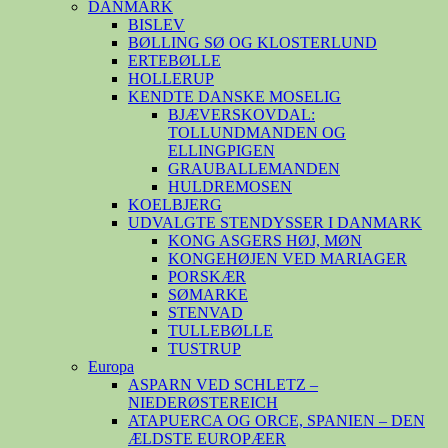
DANMARK
BISLEV
BØLLING SØ OG KLOSTERLUND
ERTEBØLLE
HOLLERUP
KENDTE DANSKE MOSELIG
BJÆVERSKOVDAL:
TOLLUNDMANDEN OG
ELLINGPIGEN
GRAUBALLEMANDEN
HULDREMOSEN
KOELBJERG
UDVALGTE STENDYSSER I DANMARK
KONG ASGERS HØJ, MØN
KONGEHØJEN VED MARIAGER
PORSKÆR
SØMARKE
STENVAD
TULLEBØLLE
TUSTRUP
Europa
ASPARN VED SCHLETZ –
NIEDERØSTEREICH
ATAPUERCA OG ORCE, SPANIEN – DEN
ÆLDSTE EUROPÆER