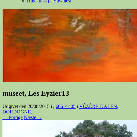
Hulekunst på Suwalesi
museet, Les Eyzier13
Udgivet den
20/08/2015
i
,
606 × 405
i
VÉZÈRE-DALEN,
DORDOGNE
.
← Forrige
Næste →