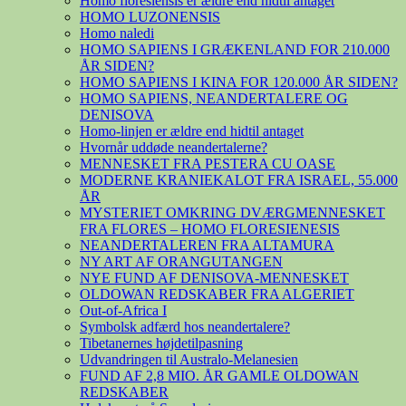
Homo floresiensis er ældre end hidtil antaget
HOMO LUZONENSIS
Homo naledi
HOMO SAPIENS I GRÆKENLAND FOR 210.000
ÅR SIDEN?
HOMO SAPIENS I KINA FOR 120.000 ÅR SIDEN?
HOMO SAPIENS, NEANDERTALERE OG
DENISOVA
Homo-linjen er ældre end hidtil antaget
Hvornår uddøde neandertalerne?
MENNESKET FRA PESTERA CU OASE
MODERNE KRANIEKALOT FRA ISRAEL, 55.000
ÅR
MYSTERIET OMKRING DVÆRGMENNESKET
FRA FLORES – HOMO FLORESIENESIS
NEANDERTALEREN FRA ALTAMURA
NY ART AF ORANGUTANGEN
NYE FUND AF DENISOVA-MENNESKET
OLDOWAN REDSKABER FRA ALGERIET
Out-of-Africa I
Symbolsk adfærd hos neandertalere?
Tibetanernes højdetilpasning
Udvandringen til Australo-Melanesien
FUND AF 2,8 MIO. ÅR GAMLE OLDOWAN
REDSKABER