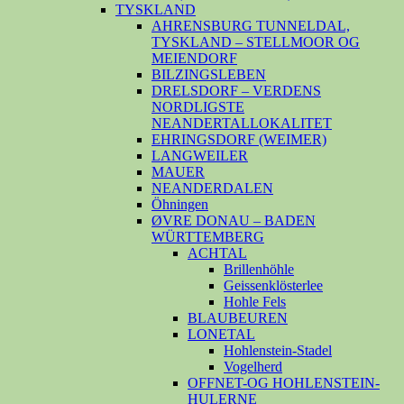
TYSKLAND
AHRENSBURG TUNNELDAL,
TYSKLAND – STELLMOOR OG
MEIENDORF
BILZINGSLEBEN
DRELSDORF – VERDENS
NORDLIGSTE
NEANDERTALLOKALITET
EHRINGSDORF (WEIMER)
LANGWEILER
MAUER
NEANDERDALEN
Öhningen
ØVRE DONAU – BADEN
WÜRTTEMBERG
ACHTAL
Brillenhöhle
Geissenklösterlee
Hohle Fels
BLAUBEUREN
LONETAL
Hohlenstein-Stadel
Vogelherd
OFFNET-OG HOHLENSTEIN-
HULERNE