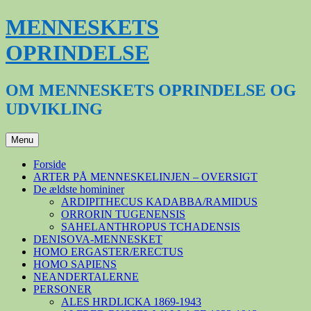
Hop
MENNESKETS
til
indhold
OPRINDELSE
OM MENNESKETS OPRINDELSE OG
UDVIKLING
Menu
Forside
ARTER PÅ MENNESKELINJEN – OVERSIGT
De ældste homininer
ARDIPITHECUS KADABBA/RAMIDUS
ORRORIN TUGENENSIS
SAHELANTHROPUS TCHADENSIS
DENISOVA-MENNESKET
HOMO ERGASTER/ERECTUS
HOMO SAPIENS
NEANDERTALERNE
PERSONER
ALES HRDLICKA 1869-1943