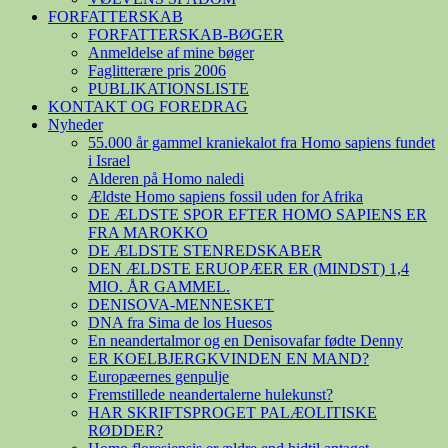
FORFATTERSKAB
FORFATTERSKAB-BØGER
Anmeldelse af mine bøger
Faglitterære pris 2006
PUBLIKATIONSLISTE
KONTAKT OG FOREDRAG
Nyheder
55.000 år gammel kraniekalot fra Homo sapiens fundet
i Israel
Alderen på Homo naledi
Ældste Homo sapiens fossil uden for Afrika
DE ÆLDSTE SPOR EFTER HOMO SAPIENS ER
FRA MAROKKO
DE ÆLDSTE STENREDSKABER
DEN ÆLDSTE ERUOPÆER ER (MINDST) 1,4
MIO. ÅR GAMMEL.
DENISOVA-MENNESKET
DNA fra Sima de los Huesos
En neandertalmor og en Denisovafar fødte Denny
ER KOELBJERGKVINDEN EN MAND?
Europæernes genpulje
Fremstillede neandertalerne hulekunst?
HAR SKRIFTSPROGET PALÆOLITISKE
RØDDER?