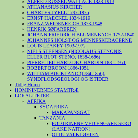
ALFRED RUSSEL WALLACE 1823-1913
ATHANASIUS KIRCHER
CHARLES LYELL 1797-1875
ERNST HAECKEL 1834-1919
FRANZ WEIDENREICH 1873-1948
HENRIK SØFAREREN
JOHANN FRIEDRICH BLUMENBACH 1752-1840
JOHANNES HOLST OG MENNESKERACERNE
LOUIS LEAKEY 1903-1972
NIELS STEENSEN (NICOLAUS STENONIS
ELLER BLOT STENO, 1638-1686)
PIERRE TEILHARD DE CHARDIN 1881-1951
ROBERT BROOM 1866-1951
WILLIAM BUCKLAND (1784-1856),
SYNDFLODSGEOLOGI OG ISTIDER
Tidlig Homo
HOMININERNES STAMTRÆ
LOKALITETER
AFRIKA
SYDAFRIKA
MAKAPANSGAT
TANZANIA
FODTRINENE VED ENGARE SERO
(LAKE NATRON)
OLDUVAI-KLØFTEN