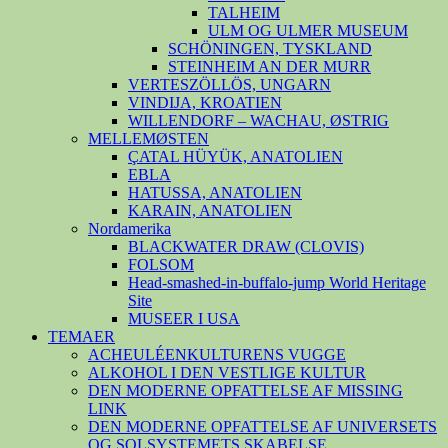
TALHEIM
ULM OG ULMER MUSEUM
SCHÖNINGEN, TYSKLAND
STEINHEIM AN DER MURR
VERTESZÖLLÖS, UNGARN
VINDIJA, KROATIEN
WILLENDORF – WACHAU, ØSTRIG
MELLEMØSTEN
ÇATAL HÜYÜK, ANATOLIEN
EBLA
HATUSSA, ANATOLIEN
KARAIN, ANATOLIEN
Nordamerika
BLACKWATER DRAW (CLOVIS)
FOLSOM
Head-smashed-in-buffalo-jump World Heritage
Site
MUSEER I USA
TEMAER
ACHEULÉENKULTURENS VUGGE
ALKOHOL I DEN VESTLIGE KULTUR
DEN MODERNE OPFATTELSE AF MISSING
LINK
DEN MODERNE OPFATTELSE AF UNIVERSETS
OG SOLSYSTEMETS SKABELSE