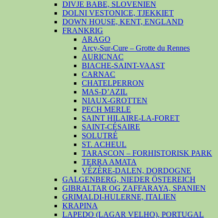
DIVJE BABE, SLOVENIEN
DOLNI VESTONICE, TJEKKIET
DOWN HOUSE, KENT, ENGLAND
FRANKRIG
ARAGO
Arcy-Sur-Cure – Grotte du Rennes
AURICNAC
BIACHE-SAINT-VAAST
CARNAC
CHATELPERRON
MAS-D’AZIL
NIAUX-GROTTEN
PECH MERLE
SAINT HILAIRE-LA-FORET
SAINT-CÉSAIRE
SOLUTRÉ
ST. ACHEUL
TARASCON – FORHISTORISK PARK
TERRA AMATA
VÉZÈRE-DALEN, DORDOGNE
GALGENBERG, NIEDER ÖSTEREICH
GIBRALTAR OG ZAFFARAYA, SPANIEN
GRIMALDI-HULERNE, ITALIEN
KRAPINA
LAPEDO (LAGAR VELHO), PORTUGAL