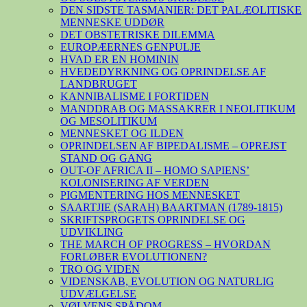
DEN SIDSTE TASMANIER: DET PALÆOLITISKE
MENNESKE UDDØR
DET OBSTETRISKE DILEMMA
EUROPÆERNES GENPULJE
HVAD ER EN HOMININ
HVEDEDYRKNING OG OPRINDELSE AF
LANDBRUGET
KANNIBALISME I FORTIDEN
MANDDRAB OG MASSAKRER I NEOLITIKUM
OG MESOLITIKUM
MENNESKET OG ILDEN
OPRINDELSEN AF BIPEDALISME – OPREJST
STAND OG GANG
OUT-OF AFRICA II – HOMO SAPIENS’
KOLONISERING AF VERDEN
PIGMENTERING HOS MENNESKET
SAARTJIE (SARAH) BAARTMAN (1789-1815)
SKRIFTSPROGETS OPRINDELSE OG
UDVIKLING
THE MARCH OF PROGRESS – HVORDAN
FORLØBER EVOLUTIONEN?
TRO OG VIDEN
VIDENSKAB, EVOLUTION OG NATURLIG
UDVÆLGELSE
VØLVENS SPÅDOM