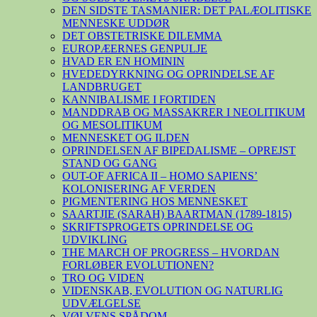
DEN SIDSTE TASMANIER: DET PALÆOLITISKE
MENNESKE UDDØR
DET OBSTETRISKE DILEMMA
EUROPÆERNES GENPULJE
HVAD ER EN HOMININ
HVEDEDYRKNING OG OPRINDELSE AF
LANDBRUGET
KANNIBALISME I FORTIDEN
MANDDRAB OG MASSAKRER I NEOLITIKUM
OG MESOLITIKUM
MENNESKET OG ILDEN
OPRINDELSEN AF BIPEDALISME – OPREJST
STAND OG GANG
OUT-OF AFRICA II – HOMO SAPIENS’
KOLONISERING AF VERDEN
PIGMENTERING HOS MENNESKET
SAARTJIE (SARAH) BAARTMAN (1789-1815)
SKRIFTSPROGETS OPRINDELSE OG
UDVIKLING
THE MARCH OF PROGRESS – HVORDAN
FORLØBER EVOLUTIONEN?
TRO OG VIDEN
VIDENSKAB, EVOLUTION OG NATURLIG
UDVÆLGELSE
VØLVENS SPÅDOM