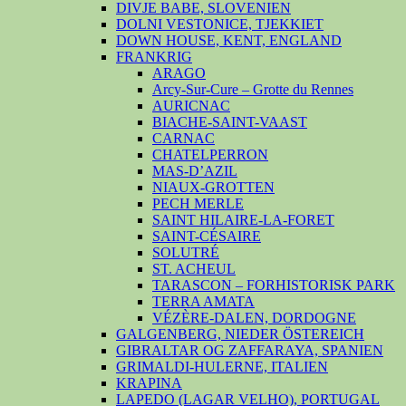
DIVJE BABE, SLOVENIEN
DOLNI VESTONICE, TJEKKIET
DOWN HOUSE, KENT, ENGLAND
FRANKRIG
ARAGO
Arcy-Sur-Cure – Grotte du Rennes
AURICNAC
BIACHE-SAINT-VAAST
CARNAC
CHATELPERRON
MAS-D’AZIL
NIAUX-GROTTEN
PECH MERLE
SAINT HILAIRE-LA-FORET
SAINT-CÉSAIRE
SOLUTRÉ
ST. ACHEUL
TARASCON – FORHISTORISK PARK
TERRA AMATA
VÉZÈRE-DALEN, DORDOGNE
GALGENBERG, NIEDER ÖSTEREICH
GIBRALTAR OG ZAFFARAYA, SPANIEN
GRIMALDI-HULERNE, ITALIEN
KRAPINA
LAPEDO (LAGAR VELHO), PORTUGAL