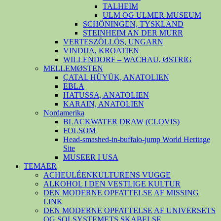
TALHEIM
ULM OG ULMER MUSEUM
SCHÖNINGEN, TYSKLAND
STEINHEIM AN DER MURR
VERTESZÖLLÖS, UNGARN
VINDIJA, KROATIEN
WILLENDORF – WACHAU, ØSTRIG
MELLEMØSTEN
ÇATAL HÜYÜK, ANATOLIEN
EBLA
HATUSSA, ANATOLIEN
KARAIN, ANATOLIEN
Nordamerika
BLACKWATER DRAW (CLOVIS)
FOLSOM
Head-smashed-in-buffalo-jump World Heritage
Site
MUSEER I USA
TEMAER
ACHEULÉENKULTURENS VUGGE
ALKOHOL I DEN VESTLIGE KULTUR
DEN MODERNE OPFATTELSE AF MISSING
LINK
DEN MODERNE OPFATTELSE AF UNIVERSETS
OG SOLSYSTEMETS SKABELSE