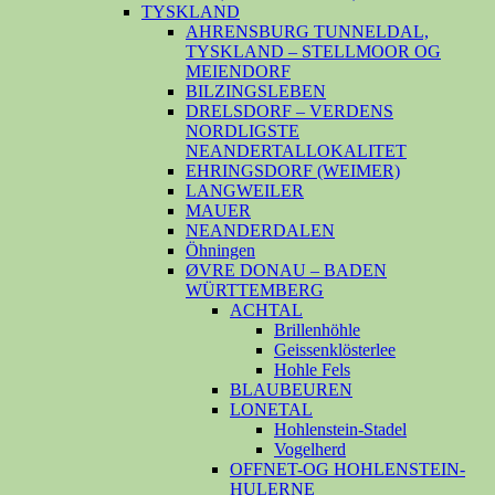
TYSKLAND
AHRENSBURG TUNNELDAL,
TYSKLAND – STELLMOOR OG
MEIENDORF
BILZINGSLEBEN
DRELSDORF – VERDENS
NORDLIGSTE
NEANDERTALLOKALITET
EHRINGSDORF (WEIMER)
LANGWEILER
MAUER
NEANDERDALEN
Öhningen
ØVRE DONAU – BADEN
WÜRTTEMBERG
ACHTAL
Brillenhöhle
Geissenklösterlee
Hohle Fels
BLAUBEUREN
LONETAL
Hohlenstein-Stadel
Vogelherd
OFFNET-OG HOHLENSTEIN-
HULERNE