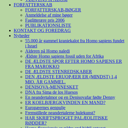
FORFATTERSKAB
FORFATTERSKAB-BØGER
Anmeldelse af mine bøger
Faglitterære pris 2006
PUBLIKATIONSLISTE
KONTAKT OG FOREDRAG
Nyheder
55.000 år gammel kraniekalot fra Homo sapiens fundet
i Israel
Alderen på Homo naledi
Ældste Homo sapiens fossil uden for Afrika
DE ÆLDSTE SPOR EFTER HOMO SAPIENS ER
FRA MAROKKO
DE ÆLDSTE STENREDSKABER
DEN ÆLDSTE ERUOPÆER ER (MINDST) 1,4
MIO. ÅR GAMMEL.
DENISOVA-MENNESKET
DNA fra Sima de los Huesos
En neandertalmor og en Denisovafar fødte Denny
ER KOELBJERGKVINDEN EN MAND?
Europæernes genpulje
Fremstillede neandertalerne hulekunst?
HAR SKRIFTSPROGET PALÆOLITISKE
RØDDER?