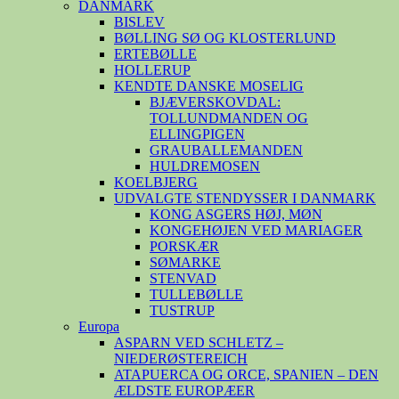
DANMARK
BISLEV
BØLLING SØ OG KLOSTERLUND
ERTEBØLLE
HOLLERUP
KENDTE DANSKE MOSELIG
BJÆVERSKOVDAL:
TOLLUNDMANDEN OG
ELLINGPIGEN
GRAUBALLEMANDEN
HULDREMOSEN
KOELBJERG
UDVALGTE STENDYSSER I DANMARK
KONG ASGERS HØJ, MØN
KONGEHØJEN VED MARIAGER
PORSKÆR
SØMARKE
STENVAD
TULLEBØLLE
TUSTRUP
Europa
ASPARN VED SCHLETZ –
NIEDERØSTEREICH
ATAPUERCA OG ORCE, SPANIEN – DEN
ÆLDSTE EUROPÆER