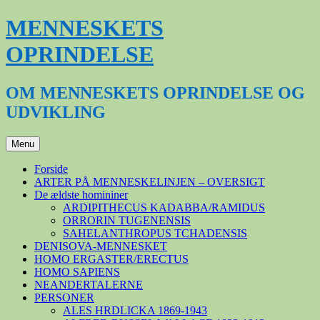
Hop
MENNESKETS
til
indhold
OPRINDELSE
OM MENNESKETS OPRINDELSE OG
UDVIKLING
Menu
Forside
ARTER PÅ MENNESKELINJEN – OVERSIGT
De ældste homininer
ARDIPITHECUS KADABBA/RAMIDUS
ORRORIN TUGENENSIS
SAHELANTHROPUS TCHADENSIS
DENISOVA-MENNESKET
HOMO ERGASTER/ERECTUS
HOMO SAPIENS
NEANDERTALERNE
PERSONER
ALES HRDLICKA 1869-1943