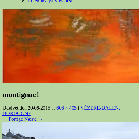
Hulekunst på Suwalesi
montignac1
Udgivet den
20/08/2015
i
,
606 × 405
i
VÉZÈRE-DALEN,
DORDOGNE
.
← Forrige
Næste →