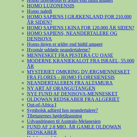
Homo floresiensis er ældre end hidtil antaget
HOMO LUZONENSIS
Homo naledi
HOMO SAPIENS I GRÆKENLAND FOR 210.000
ÅR SIDEN?
HOMO SAPIENS I KINA FOR 120.000 ÅR SIDEN?
HOMO SAPIENS, NEANDERTALERE OG
DENISOVA
Homo-linjen er ældre end hidtil antaget
Hvornår uddøde neandertalerne?
MENNESKET FRA PESTERA CU OASE
MODERNE KRANIEKALOT FRA ISRAEL, 55.000
ÅR
MYSTERIET OMKRING DVÆRGMENNESKET
FRA FLORES – HOMO FLORESIENESIS
NEANDERTALEREN FRA ALTAMURA
NY ART AF ORANGUTANGEN
NYE FUND AF DENISOVA-MENNESKET
OLDOWAN REDSKABER FRA ALGERIET
Out-of-Africa I
Symbolsk adfærd hos neandertalere?
Tibetanernes højdetilpasning
Udvandringen til Australo-Melanesien
FUND AF 2,8 MIO. ÅR GAMLE OLDOWAN
REDSKABER