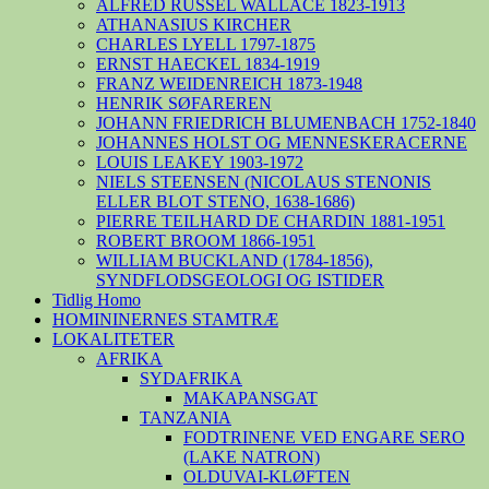
ALFRED RUSSEL WALLACE 1823-1913
ATHANASIUS KIRCHER
CHARLES LYELL 1797-1875
ERNST HAECKEL 1834-1919
FRANZ WEIDENREICH 1873-1948
HENRIK SØFAREREN
JOHANN FRIEDRICH BLUMENBACH 1752-1840
JOHANNES HOLST OG MENNESKERACERNE
LOUIS LEAKEY 1903-1972
NIELS STEENSEN (NICOLAUS STENONIS
ELLER BLOT STENO, 1638-1686)
PIERRE TEILHARD DE CHARDIN 1881-1951
ROBERT BROOM 1866-1951
WILLIAM BUCKLAND (1784-1856),
SYNDFLODSGEOLOGI OG ISTIDER
Tidlig Homo
HOMININERNES STAMTRÆ
LOKALITETER
AFRIKA
SYDAFRIKA
MAKAPANSGAT
TANZANIA
FODTRINENE VED ENGARE SERO
(LAKE NATRON)
OLDUVAI-KLØFTEN