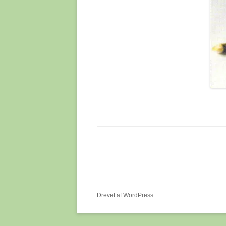
MANDDRAB OG MASSA
LAPEDO 
NEOLITIKUM OG MES
PORTUG
MENNESKET OG ILDE
TYSKLA
OPRINDELSEN AF BIP
VERTES
OPREJST STAND OG 
VINDIJA
OUT-OF AFRICA II – 
SAPIENS’ KOLONISER
WILLEN
VERDEN
ØSTRIG
PIGMENTERING HOS
MENNESKET
SAARTJIE (SARAH) B
(1789-1815)
Drevet af WordPress
SKRIFTSPROGETS OP
OG UDVIKLING