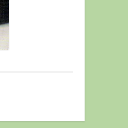
JE
KUNST?
 ÆLDRE
ENLAND
OR