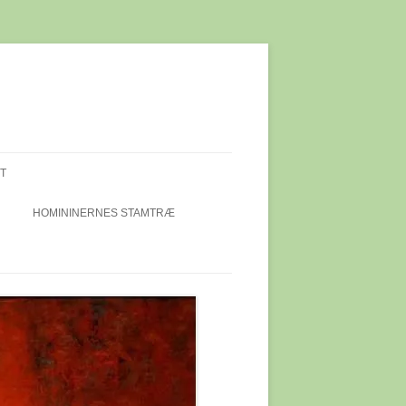
T
HOMININERNES STAMTRÆ
IEKALOT
ET I
DI