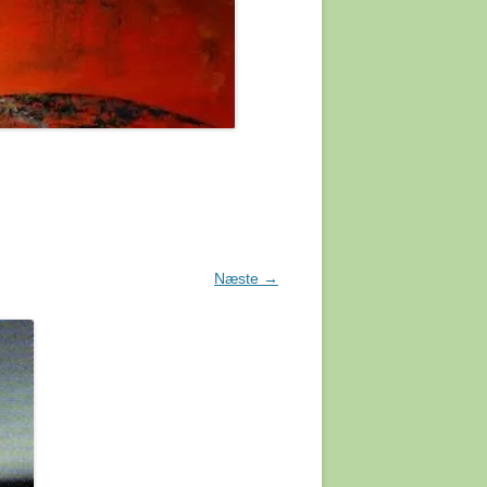
FOSSIL
R HOMO
KO
ABER
 ER
MMEL.
Næste →
UESOS
 EN
ENNY
EN