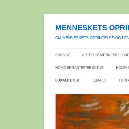
Hop
til
indhold
MENNESKETS OPRI
OM MENNESKETS OPRINDELSE OG UDV
FORSIDE
ARTER PÅ MENNESKELINJE
HOMO ERGASTER/ERECTUS
HOMO 
LOKALITETER
TEMAER
FORF
AFRIKA
ACHEULÉENKULTURE
SYDAFR
FOR
DANMARK
ALKOHOL I DEN VEST
TANZAN
BISLEV
ANM
KULTUR
EUROPA
BØLLIN
ASPARN 
FAG
DEN MODERNE OPFAT
NIEDER
MELLEMØSTEN
ERTEBØ
ÇATAL H
PUB