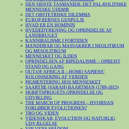
DEN SIDSTE TASMANIER: DET PALÆOLITISKE
MENNESKE UDDØR
DET OBSTETRISKE DILEMMA
EUROPÆERNES GENPULJE
HVAD ER EN HOMININ
HVEDEDYRKNING OG OPRINDELSE AF
LANDBRUGET
KANNIBALISME I FORTIDEN
MANDDRAB OG MASSAKRER I NEOLITIKUM
OG MESOLITIKUM
MENNESKET OG ILDEN
OPRINDELSEN AF BIPEDALISME – OPREJST
STAND OG GANG
OUT-OF AFRICA II – HOMO SAPIENS’
KOLONISERING AF VERDEN
PIGMENTERING HOS MENNESKET
SAARTJIE (SARAH) BAARTMAN (1789-1815)
SKRIFTSPROGETS OPRINDELSE OG
UDVIKLING
THE MARCH OF PROGRESS – HVORDAN
FORLØBER EVOLUTIONEN?
TRO OG VIDEN
VIDENSKAB, EVOLUTION OG NATURLIG
UDVÆLGELSE
VØLVENS SPÅDOM