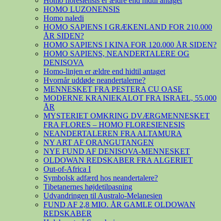
Homo floresiensis er ældre end hidtil antaget
HOMO LUZONENSIS
Homo naledi
HOMO SAPIENS I GRÆKENLAND FOR 210.000
ÅR SIDEN?
HOMO SAPIENS I KINA FOR 120.000 ÅR SIDEN?
HOMO SAPIENS, NEANDERTALERE OG
DENISOVA
Homo-linjen er ældre end hidtil antaget
Hvornår uddøde neandertalerne?
MENNESKET FRA PESTERA CU OASE
MODERNE KRANIEKALOT FRA ISRAEL, 55.000
ÅR
MYSTERIET OMKRING DVÆRGMENNESKET
FRA FLORES – HOMO FLORESIENESIS
NEANDERTALEREN FRA ALTAMURA
NY ART AF ORANGUTANGEN
NYE FUND AF DENISOVA-MENNESKET
OLDOWAN REDSKABER FRA ALGERIET
Out-of-Africa I
Symbolsk adfærd hos neandertalere?
Tibetanernes højdetilpasning
Udvandringen til Australo-Melanesien
FUND AF 2,8 MIO. ÅR GAMLE OLDOWAN
REDSKABER