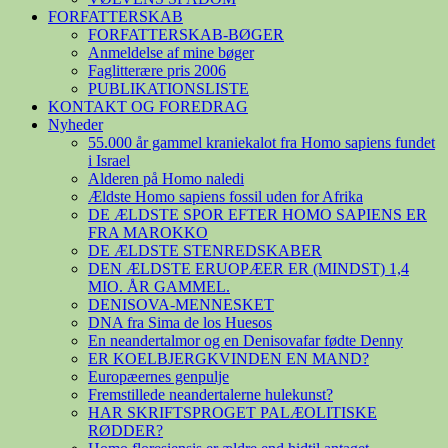
FORFATTERSKAB
FORFATTERSKAB-BØGER
Anmeldelse af mine bøger
Faglitterære pris 2006
PUBLIKATIONSLISTE
KONTAKT OG FOREDRAG
Nyheder
55.000 år gammel kraniekalot fra Homo sapiens fundet
i Israel
Alderen på Homo naledi
Ældste Homo sapiens fossil uden for Afrika
DE ÆLDSTE SPOR EFTER HOMO SAPIENS ER
FRA MAROKKO
DE ÆLDSTE STENREDSKABER
DEN ÆLDSTE ERUOPÆER ER (MINDST) 1,4
MIO. ÅR GAMMEL.
DENISOVA-MENNESKET
DNA fra Sima de los Huesos
En neandertalmor og en Denisovafar fødte Denny
ER KOELBJERGKVINDEN EN MAND?
Europæernes genpulje
Fremstillede neandertalerne hulekunst?
HAR SKRIFTSPROGET PALÆOLITISKE
RØDDER?