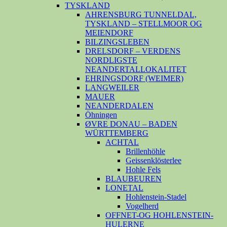
TYSKLAND
AHRENSBURG TUNNELDAL,
TYSKLAND – STELLMOOR OG
MEIENDORF
BILZINGSLEBEN
DRELSDORF – VERDENS
NORDLIGSTE
NEANDERTALLOKALITET
EHRINGSDORF (WEIMER)
LANGWEILER
MAUER
NEANDERDALEN
Öhningen
ØVRE DONAU – BADEN
WÜRTTEMBERG
ACHTAL
Brillenhöhle
Geissenklösterlee
Hohle Fels
BLAUBEUREN
LONETAL
Hohlenstein-Stadel
Vogelherd
OFFNET-OG HOHLENSTEIN-
HULERNE