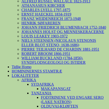
ALFRED RUSSEL WALLACE 1823-1913
ATHANASIUS KIRCHER
CHARLES LYELL 1797-1875
ERNST HAECKEL 1834-1919
FRANZ WEIDENREICH 1873-1948
HENRIK SØFAREREN
JOHANN FRIEDRICH BLUMENBACH 1752-1840
JOHANNES HOLST OG MENNESKERACERNE
LOUIS LEAKEY 1903-1972
NIELS STEENSEN (NICOLAUS STENONIS
ELLER BLOT STENO, 1638-1686)
PIERRE TEILHARD DE CHARDIN 1881-1951
ROBERT BROOM 1866-1951
WILLIAM BUCKLAND (1784-1856),
SYNDFLODSGEOLOGI OG ISTIDER
Tidlig Homo
HOMININERNES STAMTRÆ
LOKALITETER
AFRIKA
SYDAFRIKA
MAKAPANSGAT
TANZANIA
FODTRINENE VED ENGARE SERO
(LAKE NATRON)
OLDUVAI-KLØFTEN