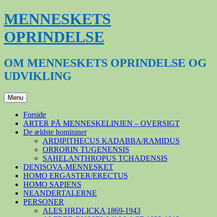
Hop
MENNESKETS
til
indhold
OPRINDELSE
OM MENNESKETS OPRINDELSE OG
UDVIKLING
Menu
Forside
ARTER PÅ MENNESKELINJEN – OVERSIGT
De ældste homininer
ARDIPITHECUS KADABBA/RAMIDUS
ORRORIN TUGENENSIS
SAHELANTHROPUS TCHADENSIS
DENISOVA-MENNESKET
HOMO ERGASTER/ERECTUS
HOMO SAPIENS
NEANDERTALERNE
PERSONER
ALES HRDLICKA 1869-1943