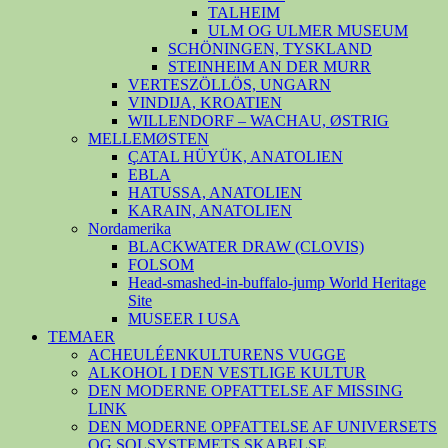
TALHEIM
ULM OG ULMER MUSEUM
SCHÖNINGEN, TYSKLAND
STEINHEIM AN DER MURR
VERTESZÖLLÖS, UNGARN
VINDIJA, KROATIEN
WILLENDORF – WACHAU, ØSTRIG
MELLEMØSTEN
ÇATAL HÜYÜK, ANATOLIEN
EBLA
HATUSSA, ANATOLIEN
KARAIN, ANATOLIEN
Nordamerika
BLACKWATER DRAW (CLOVIS)
FOLSOM
Head-smashed-in-buffalo-jump World Heritage
Site
MUSEER I USA
TEMAER
ACHEULÉENKULTURENS VUGGE
ALKOHOL I DEN VESTLIGE KULTUR
DEN MODERNE OPFATTELSE AF MISSING
LINK
DEN MODERNE OPFATTELSE AF UNIVERSETS
OG SOLSYSTEMETS SKABELSE