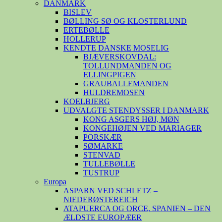
DANMARK
BISLEV
BØLLING SØ OG KLOSTERLUND
ERTEBØLLE
HOLLERUP
KENDTE DANSKE MOSELIG
BJÆVERSKOVDAL:
TOLLUNDMANDEN OG
ELLINGPIGEN
GRAUBALLEMANDEN
HULDREMOSEN
KOELBJERG
UDVALGTE STENDYSSER I DANMARK
KONG ASGERS HØJ, MØN
KONGEHØJEN VED MARIAGER
PORSKÆR
SØMARKE
STENVAD
TULLEBØLLE
TUSTRUP
Europa
ASPARN VED SCHLETZ –
NIEDERØSTEREICH
ATAPUERCA OG ORCE, SPANIEN – DEN
ÆLDSTE EUROPÆER