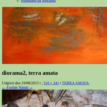
Hulekunst på Suwalesi
diorama2, terra amata
Udgivet den
19/08/2015
i
,
510 × 341
i
TERRA AMATA
.
← Forrige
Næste →