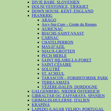
DIVJE BABE, SLOVENIEN
DOLNI VESTONICE, TJEKKIET
DOWN HOUSE, KENT, ENGLAND
FRANKRIG
ARAGO
Arcy-Sur-Cure – Grotte du Rennes
AURICNAC
BIACHE-SAINT-VAAST
CARNAC
CHATELPERRON
MAS-D’AZIL
NIAUX-GROTTEN
PECH MERLE
SAINT HILAIRE-LA-FORET
SAINT-CÉSAIRE
SOLUTRÉ
ST. ACHEUL
TARASCON – FORHISTORISK PARK
TERRA AMATA
VÉZÈRE-DALEN, DORDOGNE
GALGENBERG, NIEDER ÖSTEREICH
GIBRALTAR OG ZAFFARAYA, SPANIEN
GRIMALDI-HULERNE, ITALIEN
KRAPINA
LAPEDO (LAGAR VELHO), PORTUGAL