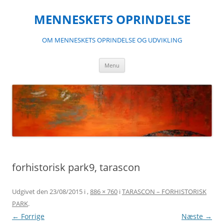
Hop
til
MENNESKETS OPRINDELSE
indhold
OM MENNESKETS OPRINDELSE OG UDVIKLING
Menu
forhistorisk park9, tarascon
Udgivet den
23/08/2015
i
,
886 × 760
i
TARASCON – FORHISTORISK
PARK
.
← Forrige
Næste →