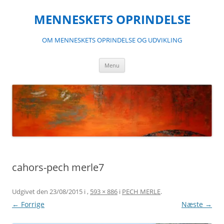
Hop
til
MENNESKETS OPRINDELSE
indhold
OM MENNESKETS OPRINDELSE OG UDVIKLING
Menu
cahors-pech merle7
Udgivet den
23/08/2015
i
,
593 × 886
i
PECH MERLE
.
← Forrige
Næste →